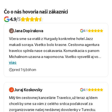
Čo o nás hovoria naši zákazníci
4.9
/5
Jana Dopirakova
5
/5
Včera sme sa vratili z Hurgady konkretne hotel Jazz
makadi soraya. Vsetko bolo krasne. Cestovna agentura
travelco splnila nase ocakavania. Komunikacia s panom
Michalinom uzasna a napomocna. Vsetko vysvetlil aj vo
viac
vecernych hodinach zaco sa ospravedlnujem. Hotel
krasny, cisty. Sluzby top. Strava, prostredie, more,
pred 1 týždňom
snorchlovanie. Dakujeme velmi pekne S pozdravom
Juraj Koskovsky
5
/5
Milý tím cestovnej kancelárie Travelco,už teraz aj Idem
chceli by sme sa vám z celého srdca poďakovať za
zorganizovanie našej nedávnej dovolenky v Turecku.