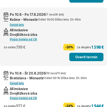
Po 10.8 - Po 17.8.2026
(7 nocí/8 dní)
Košice - Monastir
Odlet 14:00 Dĺžka letu: 2h 45m
Detail letu
All inclusive
Dvojlôžková izba
Popis hotela od CK
799 €
1 598 €
-26%
za osobu
za skupinu
Overiť termín
Po 10.8 - Št 20.8.2026
(10 nocí/11 dní)
Bratislava - Monastir
Odlet 00:15 Dĺžka letu: 2h 30m
Detail letu
All inclusive
Dvojlôžková izba
Popis hotela od CK
972 €
1 944 €
-24%
za osobu
za skupinu