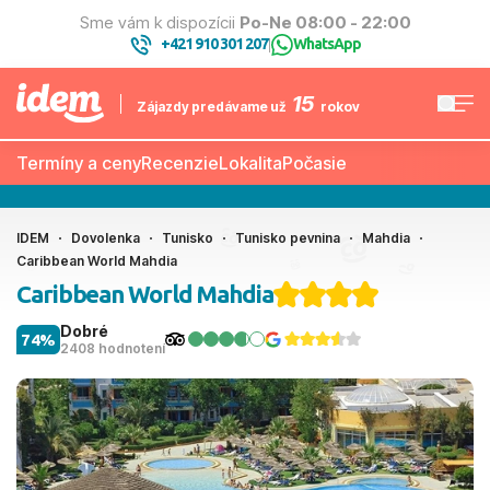
Sme vám k dispozícii
Po-Ne 08:00 - 22:00
+421 910 301 207
WhatsApp
|
15
Zájazdy predávame už
rokov
Termíny a ceny
Recenzie
Lokalita
Počasie
IDEM
Dovolenka
Tunisko
Tunisko pevnina
Mahdia
Caribbean World Mahdia
Caribbean World Mahdia
Dobré
74%
2408 hodnotení