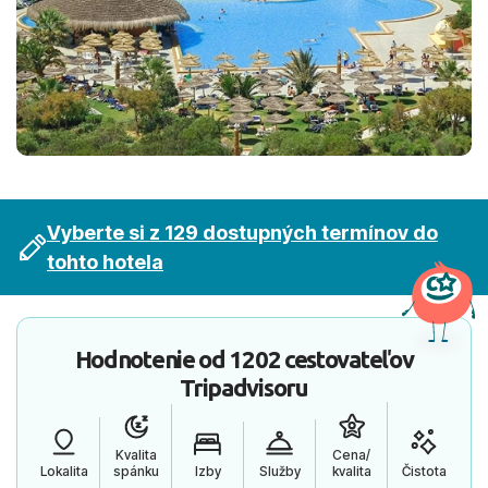
Vyberte si z 129 dostupných termínov do
tohto hotela
Hodnotenie od
1202 cestovateľov
Tripadvisoru
Kvalita
Cena/
Lokalita
spánku
Izby
Služby
kvalita
Čistota