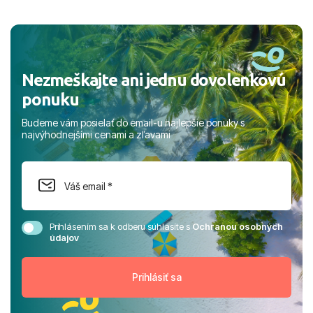
a prianím mnohých ďalších spokojných klientov, Juraj s
rodinou.
Nezmeškajte ani jednu dovolenkovú
ponuku
Budeme vám posielať do email-u najlepšie ponuky s
najvýhodnejšími cenami a zľavami
Prihlásením sa k odberu súhlasíte s
Ochranou osobných
údajov