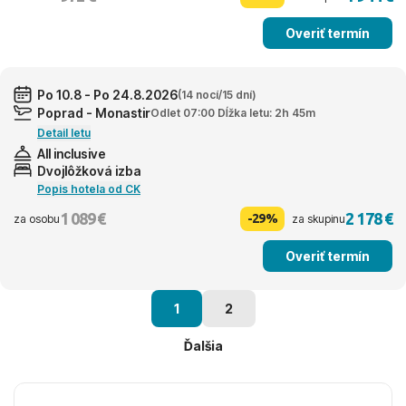
Overiť termín
Po 10.8 - Po 24.8.2026
(14 nocí/15 dní)
Poprad - Monastir
Odlet 07:00 Dĺžka letu: 2h 45m
Detail letu
All inclusive
Dvojlôžková izba
Popis hotela od CK
1 089 €
2 178 €
-29%
za osobu
za skupinu
Overiť termín
1
2
Ďalšia