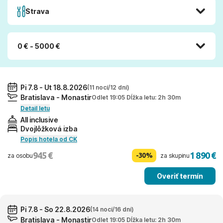
Strava
0 € - 5000 €
Pi 7.8 - Ut 18.8.2026
(11 nocí/12 dní)
Bratislava - Monastir
Odlet 19:05 Dĺžka letu: 2h 30m
Detail letu
All inclusive
Dvojlôžková izba
Popis hotela od CK
945 €
1 890 €
-30%
za osobu
za skupinu
Overiť termín
Pi 7.8 - So 22.8.2026
(14 nocí/16 dní)
Bratislava - Monastir
Odlet 19:05 Dĺžka letu: 2h 30m