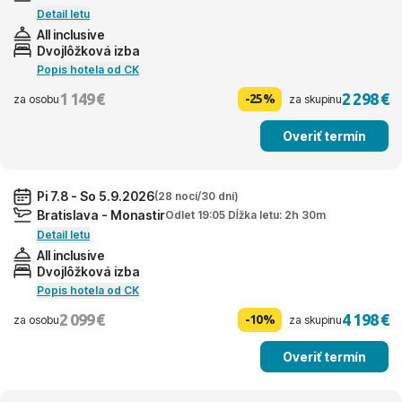
Detail letu
All inclusive
Dvojlôžková izba
Popis hotela od CK
1 149 €
2 298 €
-25%
za osobu
za skupinu
Overiť termín
Pi 7.8 - So 5.9.2026
(28 nocí/30 dní)
Bratislava - Monastir
Odlet 19:05 Dĺžka letu: 2h 30m
Detail letu
All inclusive
Dvojlôžková izba
Popis hotela od CK
2 099 €
4 198 €
-10%
za osobu
za skupinu
Overiť termín