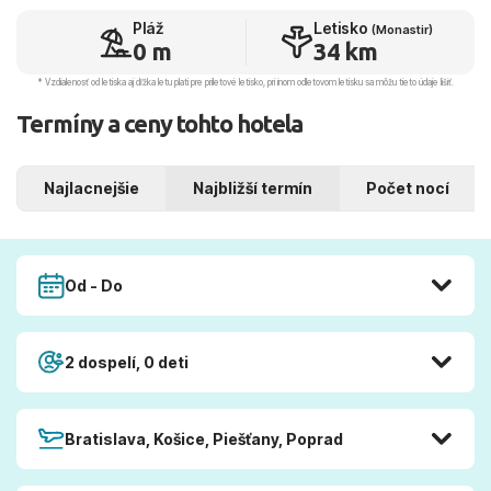
Pláž
Letisko
(Monastir)
0 m
34 km
* Vzdialenosť od letiska aj dľžka letu platí pre príletové letisko, pri inom odletovom letisku sa môžu tieto údaje líšiť.
Termíny a ceny tohto hotela
Najlacnejšie
Najbližší termín
Počet nocí
Od - Do
2 dospelí, 0 deti
Bratislava, Košice, Piešťany, Poprad