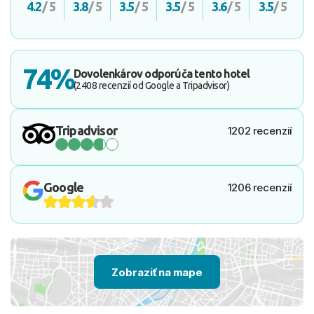
4.2
/ 5
3.8
/ 5
3.5
/ 5
3.5
/ 5
3.6
/ 5
3.5
/ 5
74%
Dovolenkárov odporúča tento hotel
(2408 recenzií od Google a Tripadvisor)
Tripadvisor
1202 recenzií
Google
1206 recenzií
Zobraziť na mape