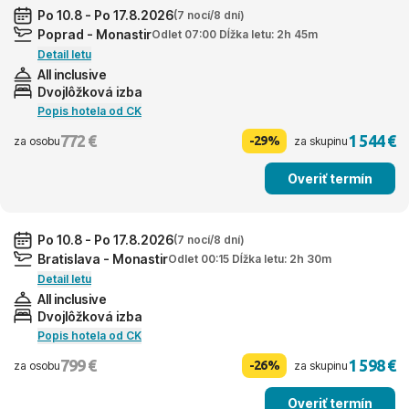
Po 10.8 - Po 17.8.2026
(7 nocí/8 dní)
Poprad - Monastir
Odlet 07:00 Dĺžka letu: 2h 45m
Detail letu
All inclusive
Dvojlôžková izba
Popis hotela od CK
772 €
1 544 €
-29%
za osobu
za skupinu
Overiť termín
Po 10.8 - Po 17.8.2026
(7 nocí/8 dní)
Bratislava - Monastir
Odlet 00:15 Dĺžka letu: 2h 30m
Detail letu
All inclusive
Dvojlôžková izba
Popis hotela od CK
799 €
1 598 €
-26%
za osobu
za skupinu
Overiť termín