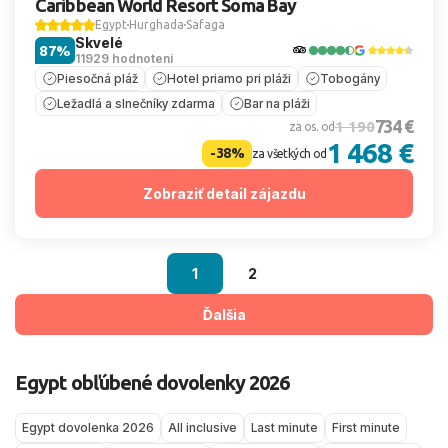
Caribbean World Resort Soma Bay
Egypt
Hurghada
Safaga
Skvelé
87%
11929 hodnotení
Piesočná pláž
Hotel priamo pri pláži
Tobogány
Ležadlá a slnečníky zdarma
Bar na pláži
734 €
1 190
za os. od
1 468 €
-38%
za všetkých od
Zobraziť detail zájazdu
1
2
Ďalšia
Egypt obľúbené dovolenky 2026
Egypt dovolenka 2026
All inclusive
Last minute
First minute