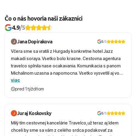
Čo o nás hovoria naši zákazníci
4.9
/5
Jana Dopirakova
5
/5
Včera sme sa vratili z Hurgady konkretne hotel Jazz
makadi soraya. Vsetko bolo krasne. Cestovna agentura
travelco splnila nase ocakavania. Komunikacia s panom
Michalinom uzasna a napomocna. Vsetko vysvetlil aj vo
viac
vecernych hodinach zaco sa ospravedlnujem. Hotel
krasny, cisty. Sluzby top. Strava, prostredie, more,
pred 1 týždňom
snorchlovanie. Dakujeme velmi pekne S pozdravom
Juraj Koskovsky
5
/5
Milý tím cestovnej kancelárie Travelco,už teraz aj Idem
chceli by sme sa vám z celého srdca poďakovať za