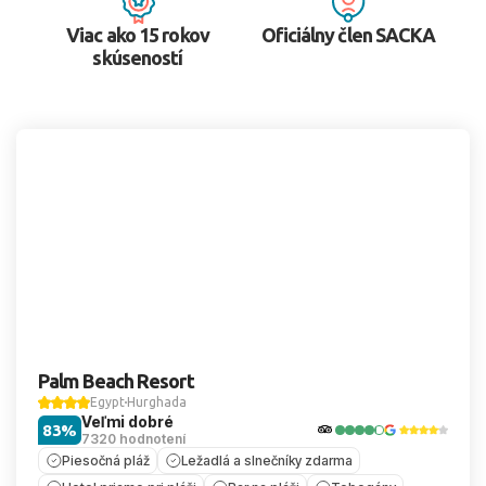
Viac ako 15 rokov
Oficiálny člen SACKA
skúseností
Palm Beach Resort
Egypt
Hurghada
Veľmi dobré
83%
7320 hodnotení
Piesočná pláž
Ležadlá a slnečníky zdarma