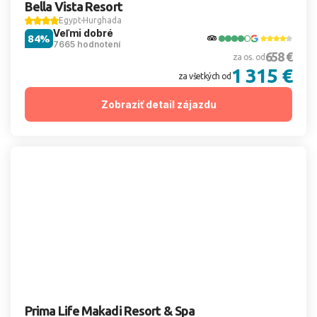
Bella Vista Resort
Egypt
Hurghada
Veľmi dobré
84%
7665 hodnotení
658 €
za os. od
1 315 €
za všetkých od
Zobraziť detail zájazdu
Prima Life Makadi Resort & Spa