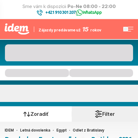
Sme vám k dispozícii
Po-Ne 08:00 - 22:00
+421 910 301 207
WhatsApp
|
15
Zájazdy predávame už
rokov
Egypt
Kedy cestujete?
Zoradiť
Filter
IDEM
Letná dovolenka
Egypt
Odlet z Bratislavy
Bratislava