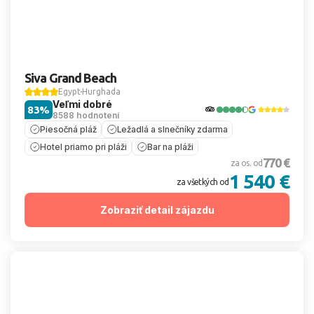
Siva Grand Beach
Egypt
Hurghada
Veľmi dobré
83%
8588 hodnotení
Piesočná pláž
Ležadlá a slnečníky zdarma
Hotel priamo pri pláži
Bar na pláži
770 €
za os. od
1 540 €
za všetkých od
Zobraziť detail zájazdu