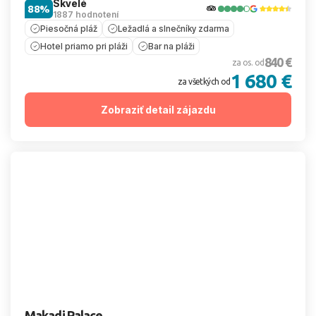
Skvelé
88%
1887 hodnotení
Piesočná pláž
Ležadlá a slnečníky zdarma
Hotel priamo pri pláži
Bar na pláži
840 €
za os. od
1 680 €
za všetkých od
Zobraziť detail zájazdu
Makadi Palace