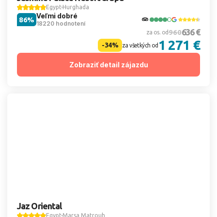
Egypt
Hurghada
Veľmi dobré
86%
18220 hodnotení
636 €
960
za os. od
1 271 €
-34%
za všetkých od
Zobraziť detail zájazdu
Jaz Oriental
Egypt
Marsa Matrouh