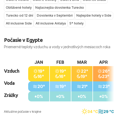
popisy, ktoré vám uľahčia výber podľa vašich
Obľúbené hotely
Najlacnejšia dovolenka Turecko
priorít.
Turecko od 12 dní
Dovolenka v Septembri
Najlepšie hotely v Side
All inclusive Side
All inclusive Antalya
5* hotely
Počasie v Egypte
Priemerné teploty vzduchu a vody v jednotlivých mesiacoch roka
JAN
FEB
MAR
APR
Vzduch
19°
19°
22°
26°
16°
16°
19°
23°
Voda
20°
19°
21°
23°
Zrážky
0%
0%
0%
0%
34 °C
29 °C
Aktuálne počasie v krajine