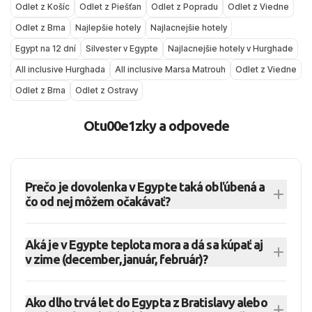
Odlet z Košíc
Odlet z Piešťan
Odlet z Popradu
Odlet z Viedne
Odlet z Brna
Najlepšie hotely
Najlacnejšie hotely
Egypt na 12 dní
Silvester v Egypte
Najlacnejšie hotely v Hurghade
All inclusive Hurghada
All inclusive Marsa Matrouh
Odlet z Viedne
Odlet z Brna
Odlet z Ostravy
Otu00e1zky a odpovede
Prečo je dovolenka v Egypte taká obľúbená a
čo od nej môžem očakávať?
Dovolenka v Egypte láka najmä istotou
Aká je v Egypte teplota mora a dá sa kúpať aj
slnečného počasia, teplým morom a krásnym
v zime (december, január, február)?
podmorským svetom v Červenom mori.
Teplota mora v Egypte je v porovnaní s mnohými
Môžete si užiť oddych na pláži, pohodlie
Ako dlho trvá let do Egypta z Bratislavy alebo
európskymi destináciami vyššia, najmä v oblasti