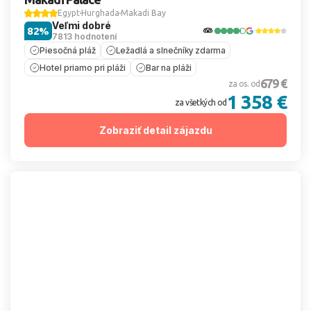
Egypt
Hurghada
Makadi Bay
Veľmi dobré
82%
7813 hodnotení
Piesočná pláž
Ležadlá a slnečníky zdarma
Hotel priamo pri pláži
Bar na pláži
679 €
za os. od
1 358 €
za všetkých od
Zobraziť detail zájazdu