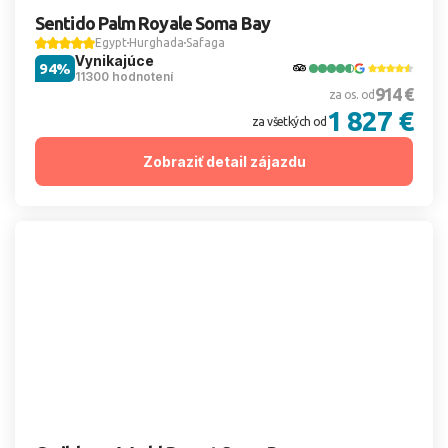
Sentido Palm Royale Soma Bay
Egypt
Hurghada
Safaga
Vynikajúce
94%
11300 hodnotení
914 €
za os. od
1 827 €
za všetkých od
Zobraziť detail zájazdu