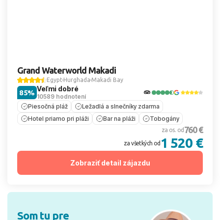
Grand Waterworld Makadi
Egypt
Hurghada
Makadi Bay
Veľmi dobré
85%
10589 hodnotení
Piesočná pláž
Ležadlá a slnečníky zdarma
Hotel priamo pri pláži
Bar na pláži
Tobogány
760 €
za os. od
1 520 €
za všetkých od
Zobraziť detail zájazdu
Som tu pre