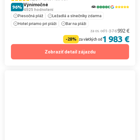
Výnimočné
96%
4925 hodnotení
Piesočná pláž
Ležadlá a slnečníky zdarma
Hotel priamo pri pláži
Bar na pláži
992 €
1 376
za os. od
1 983 €
-28%
za všetkých od
Zobraziť detail zájazdu