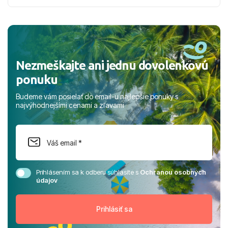
nabudúce! Ďakujeme za skvelé spomienky. ​S pozdravom
a prianím mnohých ďalších spokojných klientov, Juraj s
rodinou.
Nezmeškajte ani jednu dovolenkovú
ponuku
Budeme vám posielať do email-u najlepšie ponuky s
najvýhodnejšími cenami a zľavami
Prihlásením sa k odberu súhlasíte s
Ochranou osobných
údajov