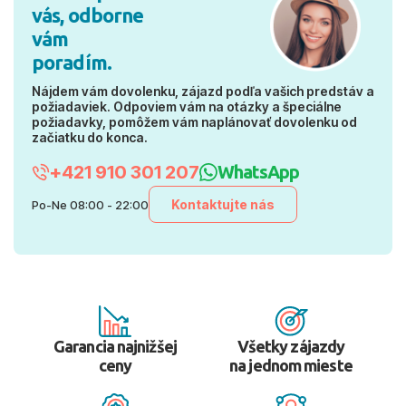
vás, odborne
vám
poradím.
Nájdem vám dovolenku, zájazd podľa vašich predstáv a
požiadaviek. Odpoviem vám na otázky a špeciálne
požiadavky, pomôžem vám naplánovať dovolenku od
začiatku do konca.
+421 910 301 207
WhatsApp
Kontaktujte nás
Po-Ne 08:00 - 22:00
Garancia najnižšej
Všetky zájazdy
ceny
na jednom mieste