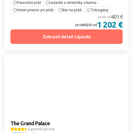
Piesočná pláž
Ležadlá a slnečníky zdarma
Hotel priamo pri pláži
Bar na pláži
Tobogány
601 €
za os. od
1 202 €
za všetkých od
Zobraziť detail zájazdu
The Grand Palace
Egypt
Hurghada