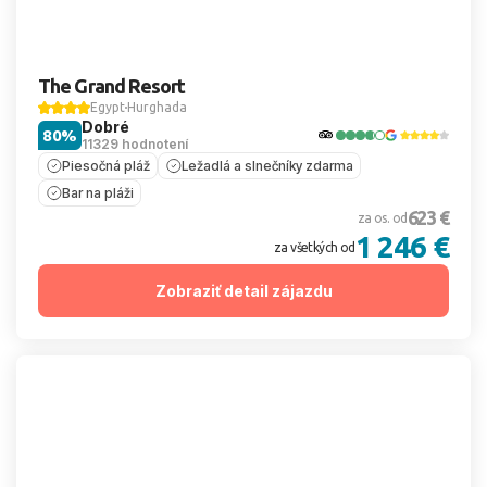
Hurghada
·
Safaga
·
Makadi Bay
·
Sahl Hasheesh
·
El
Gouna
·
Marsa Alam
·
El Quseir
·
Marsa Matrouh
The Grand Resort
Egypt
Hurghada
Dobré
80%
11329 hodnotení
Piesočná pláž
Ležadlá a slnečníky zdarma
Bar na pláži
623 €
za os. od
1 246 €
za všetkých od
Zobraziť detail zájazdu