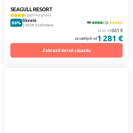
SEAGULL RESORT
Egypt
Hurghada
Skvelé
86%
23626 hodnotení
641 €
za os. od
1 281 €
za všetkých od
Zobraziť detail zájazdu