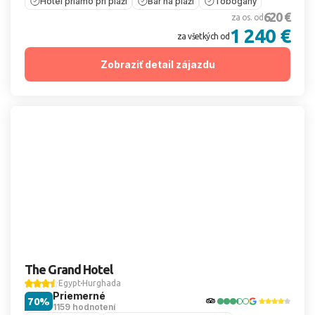
Hotel priamo pri pláži
Bar na pláži
Tobogány
620 €
za os. od
1 240 €
za všetkých od
Zobraziť detail zájazdu
The Grand Hotel
Egypt
Hurghada
Priemerné
70%
1159 hodnotení