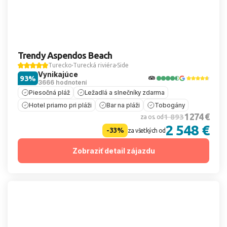
Trendy Aspendos Beach
Turecko
Turecká riviéra
Side
Vynikajúce
93%
3666 hodnotení
Piesočná pláž
Ležadlá a slnečníky zdarma
Hotel priamo pri pláži
Bar na pláži
Tobogány
1 274 €
1 893
za os. od
2 548 €
-33%
za všetkých od
Zobraziť detail zájazdu