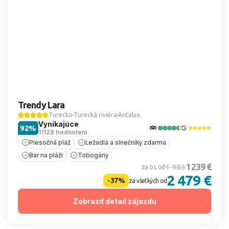
Trendy Lara
Turecko
Turecká riviéra
Antalya
Vynikajúce
92%
11128 hodnotení
Piesočná pláž
Ležadlá a slnečníky zdarma
Bar na pláži
Tobogány
1 239 €
1 983
za os. od
2 479 €
-37%
za všetkých od
Zobraziť detail zájazdu