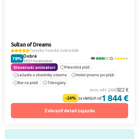
Sultan of Dreams
Turecko
Turecká riviéra
Side
Dobré
78%
3021 hodnotení
Slovenskí animátori
Piesočná pláž
Ležadlá a slnečníky zdarma
Hotel priamo pri pláži
Bar na pláži
Tobogány
922 €
1 208
za os. od
1 844 €
-24%
za všetkých od
Zobraziť detail zájazdu