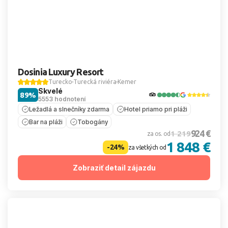
Dosinia Luxury Resort
Turecko
Turecká riviéra
Kemer
Skvelé
89%
5553 hodnotení
Ležadlá a slnečníky zdarma
Hotel priamo pri pláži
Bar na pláži
Tobogány
924 €
1 219
za os. od
1 848 €
-24%
za všetkých od
Zobraziť detail zájazdu