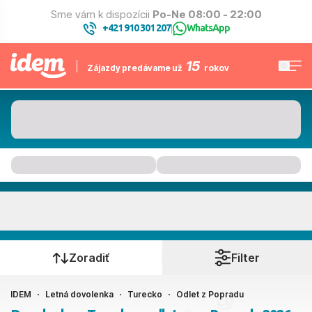
Sme vám k dispozícii
Po-Ne 08:00 - 22:00
+421 910 301 207
WhatsApp
|
15
Zájazdy predávame už
rokov
Turecko
Kedy cestujete?
Zoradiť
Filter
IDEM
Letná dovolenka
Turecko
Odlet z Popradu
Poprad