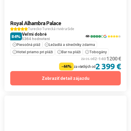
Royal Alhambra Palace
Turecko
Turecká riviéra
Side
Veľmi dobré
84%
5364 hodnotení
Piesočná pláž
Ležadlá a slnečníky zdarma
Hotel priamo pri pláži
Bar na pláži
Tobogány
1 200 €
2 140
za os. od
2 399 €
-44%
za všetkých od
Zobraziť detail zájazdu