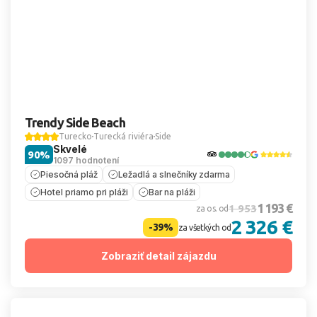
Trendy Side Beach
Turecko
Turecká riviéra
Side
Skvelé
90%
1097 hodnotení
Piesočná pláž
Ležadlá a slnečníky zdarma
Hotel priamo pri pláži
Bar na pláži
1 193 €
1 953
za os. od
2 326 €
-39%
za všetkých od
Zobraziť detail zájazdu