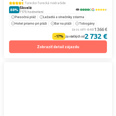
Turecko
Turecká riviéra
Side
Skvelé
88%
7175 hodnotení
Piesočná pláž
Ležadlá a slnečníky zdarma
Hotel priamo pri pláži
Bar na pláži
Tobogány
1 366 €
1 648
za os. od
2 732 €
-17%
za všetkých od
Zobraziť detail zájazdu