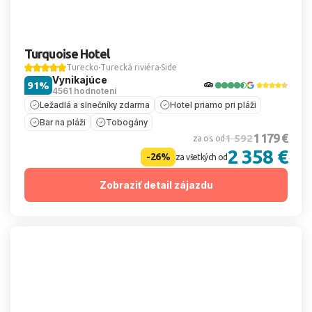
Turquoise Hotel
Turecko
Turecká riviéra
Side
Vynikajúce
91%
4561 hodnotení
Ležadlá a slnečníky zdarma
Hotel priamo pri pláži
Bar na pláži
Tobogány
1 179 €
1 592
za os. od
2 358 €
-26%
za všetkých od
Zobraziť detail zájazdu