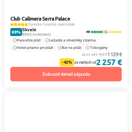
Club Calimera Serra Palace
Turecko
Turecká riviéra
Side
Skvelé
88%
6863 hodnotení
Piesočná pláž
Ležadlá a slnečníky zdarma
Hotel priamo pri pláži
Bar na pláži
Tobogány
1 129 €
1 959
za os. od
2 257 €
-42%
za všetkých od
Zobraziť detail zájazdu