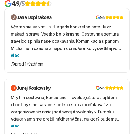
4.9
/5
Jana Dopirakova
5
/5
Včera sme sa vratili z Hurgady konkretne hotel Jazz
makadi soraya. Vsetko bolo krasne. Cestovna agentura
travelco splnila nase ocakavania. Komunikacia s panom
Michalinom uzasna a napomocna. Vsetko vysvetlil aj vo
viac
vecernych hodinach zaco sa ospravedlnujem. Hotel
krasny, cisty. Sluzby top. Strava, prostredie, more,
pred 1 týždňom
snorchlovanie. Dakujeme velmi pekne S pozdravom
Juraj Koskovsky
5
/5
Milý tím cestovnej kancelárie Travelco,už teraz aj Idem
chceli by sme sa vám z celého srdca poďakovať za
zorganizovanie našej nedávnej dovolenky v Turecku.
Vďaka vám sme prežili nádherný čas, na ktorý budeme
viac
ešte dlho s úsmevom spomínať. ​Všetko prebehlo
absolútne hladko – od prvotného výberu zájazdu, cez