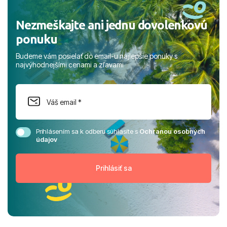
Nezmeškajte ani jednu dovolenkovú
ponuku
Budeme vám posielať do email-u najlepšie ponuky s
najvýhodnejšími cenami a zľavami
Prihlásením sa k odberu súhlasíte s
Ochranou osobných
údajov