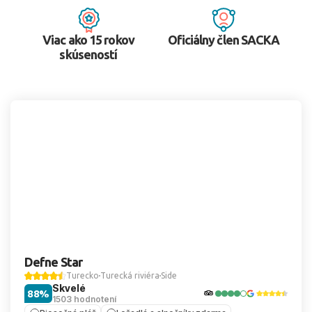
Viac ako 15 rokov
Oficiálny člen SACKA
skúseností
Defne Star
Turecko
Turecká riviéra
Side
Skvelé
88%
1503 hodnotení