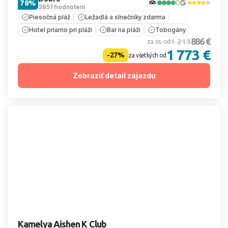
78%
3851 hodnotení
Piesočná pláž
Ležadlá a slnečníky zdarma
Hotel priamo pri pláži
Bar na pláži
Tobogány
886 €
1 213
za os. od
1 773 €
-27%
za všetkých od
Zobraziť detail zájazdu
Kamelya Aishen K Club