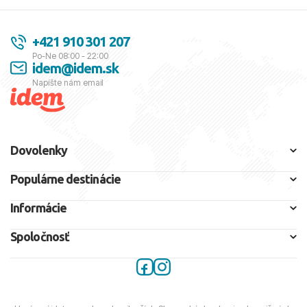
+421 910 301 207
Po-Ne 08:00 - 22:00
idem@idem.sk
Napíšte nám email
Dovolenky
Populárne destinácie
Informácie
Spoločnosť