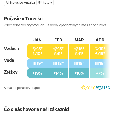
All inclusive Antalya
5* hotely
Počasie v Turecku
Priemerné teploty vzduchu a vody v jednotlivých mesiacoch roka
JAN
FEB
MAR
APR
Vzduch
13°
13°
15°
19°
10°
9°
11°
15°
Voda
19°
18°
18°
19°
Zrážky
19%
14%
10%
7%
31 °C
31 °C
Aktuálne počasie v krajine
Čo o nás hovoria naši zákazníci