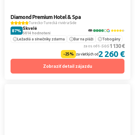
Diamond Premium Hotel & Spa
Turecko
Turecká riviéra
Side
Skvelé
87%
5614 hodnotení
Ležadlá a slnečníky zdarma
Bar na pláži
Tobogány
1 130 €
1 505
za os. od
2 260 €
-25%
za všetkých od
Zobraziť detail zájazdu