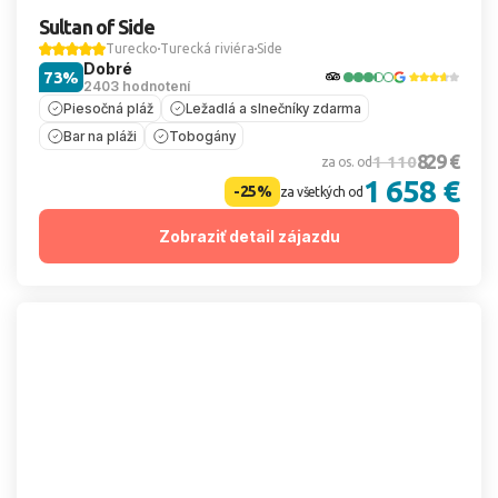
Sultan of Side
Turecko
Turecká riviéra
Side
Dobré
73%
2403 hodnotení
Piesočná pláž
Ležadlá a slnečníky zdarma
Bar na pláži
Tobogány
829 €
1 110
za os. od
1 658 €
-25%
za všetkých od
Zobraziť detail zájazdu