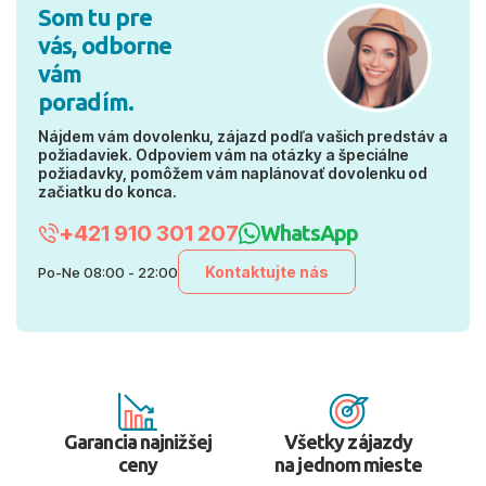
Som tu pre
vás, odborne
vám
poradím.
Nájdem vám dovolenku, zájazd podľa vašich predstáv a
požiadaviek. Odpoviem vám na otázky a špeciálne
požiadavky, pomôžem vám naplánovať dovolenku od
začiatku do konca.
+421 910 301 207
WhatsApp
Kontaktujte nás
Po-Ne 08:00 - 22:00
Garancia najnižšej
Všetky zájazdy
ceny
na jednom mieste