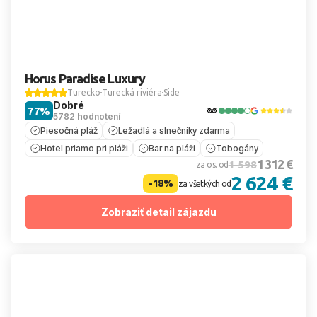
Horus Paradise Luxury
Turecko
Turecká riviéra
Side
Dobré
77%
5782 hodnotení
Piesočná pláž
Ležadlá a slnečníky zdarma
Hotel priamo pri pláži
Bar na pláži
Tobogány
1 312 €
1 598
za os. od
2 624 €
-18%
za všetkých od
Zobraziť detail zájazdu