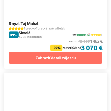
Royal Taj Mahal
Turecko
Turecká riviéra
Belek
Skvelé
89%
4238 hodnotení
1 462 €
2 055
za os. od
3 070 €
-29%
za všetkých od
Zobraziť detail zájazdu