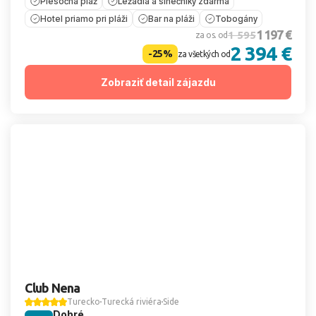
Piesočná pláž
Ležadlá a slnečníky zdarma
Hotel priamo pri pláži
Bar na pláži
Tobogány
1 197 €
1 595
za os. od
2 394 €
-25%
za všetkých od
Zobraziť detail zájazdu
Club Nena
Turecko
Turecká riviéra
Side
Dobré