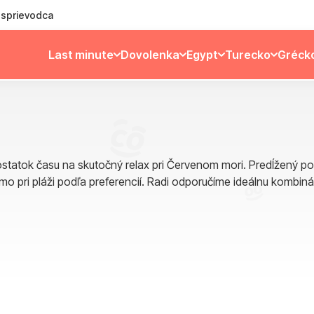
ý sprievodca
Last minute
Dovolenka
Egypt
Turecko
Gréck
statok času na skutočný relax pri Červenom mori. Predĺžený poby
o pri pláži podľa preferencií. Radi odporučíme ideálnu kombiná