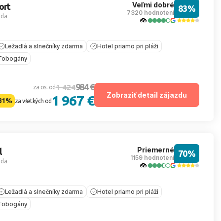
Veľmi dobré
ort
83%
7320 hodnotení
ada
Ležadlá a slnečníky zdarma
Hotel priamo pri pláži
Tobogány
984 €
1 424
za os. od
Zobraziť detail zájazdu
1 967 €
31%
za všetkých od
Priemerné
l
70%
1159 hodnotení
ada
Ležadlá a slnečníky zdarma
Hotel priamo pri pláži
Tobogány