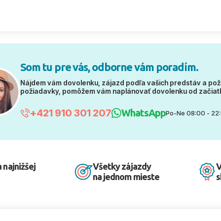
Som tu pre vás, odborne vám poradím.
Nájdem vám dovolenku, zájazd podľa vašich predstáv a pož
požiadavky, pomôžem vám naplánovať dovolenku od začiat
+421 910 301 207
WhatsApp
Po-Ne 08:00 - 22
 najnižšej
Všetky zájazdy
V
na jednom mieste
s