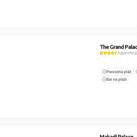
The Grand Pala
Egypt
Hurg
Piesočná pláž
Bar na pláži
Makadi Palace