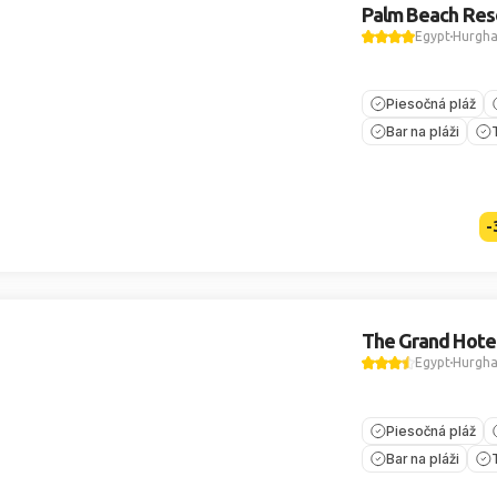
Palm Beach Res
Egypt
Hurgh
Piesočná pláž
Bar na pláži
-
The Grand Hote
Egypt
Hurgh
Piesočná pláž
Bar na pláži