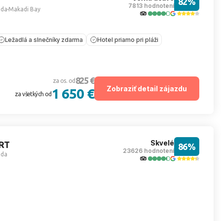
82%
7813 hodnotení
ada
Makadi Bay
Ležadlá a slnečníky zdarma
Hotel priamo pri pláži
825 €
za os. od
Zobraziť detail zájazdu
1 650 €
za všetkých od
Skvelé
RT
86%
23626 hodnotení
ada