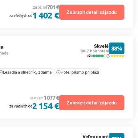
701 €
za os. od
Zobraziť detail zájazdu
1 402 €
za všetkých od
Skvelé
ce
88%
1887 hodnotení
hada
Ležadlá a slnečníky zdarma
Hotel priamo pri pláži
1 077 €
za os. od
Zobraziť detail zájazdu
2 154 €
za všetkých od
Veľmi dobré