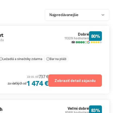
Dobré
rt
80%
11329 hodnotení
ada
Ležadlá a slnečníky zdarma
Bar na pláži
737 €
za os. od
Zobraziť detail zájazdu
1 474 €
za všetkých od
Veľmi dobré
ch
83%
8588 hodnotení