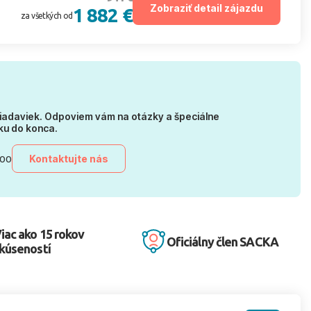
Zobraziť detail zájazdu
1 882 €
za všetkých od
iadaviek. Odpoviem vám na otázky a špeciálne
ku do konca.
Kontaktujte nás
:00
iac ako 15 rokov
Oficiálny člen SACKA
kúseností