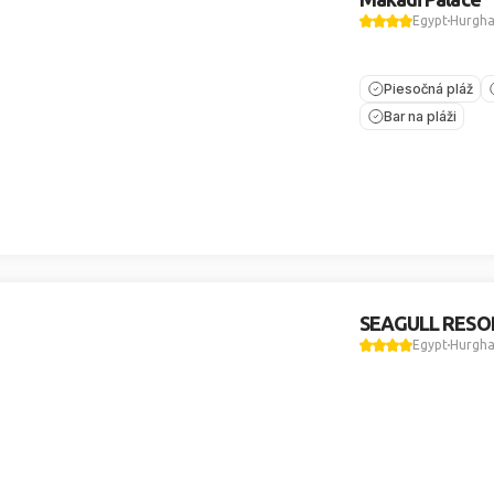
Egypt
Hurgh
Piesočná pláž
Bar na pláži
SEAGULL RESO
Egypt
Hurgh