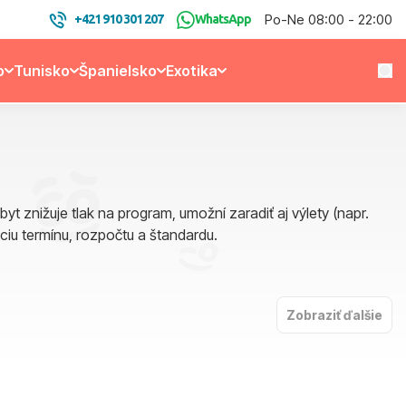
Po-Ne 08:00 - 22:00
+421 910 301 207
WhatsApp
o
Tunisko
Španielsko
Exotika
t znižuje tlak na program, umožní zaradiť aj výlety (napr.
ciu termínu, rozpočtu a štandardu.
Zobraziť ďalšie