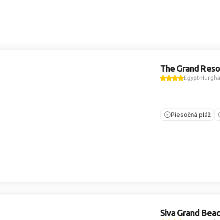
The Grand Reso
Egypt
Hurgh
Piesočná pláž
Siva Grand Bea