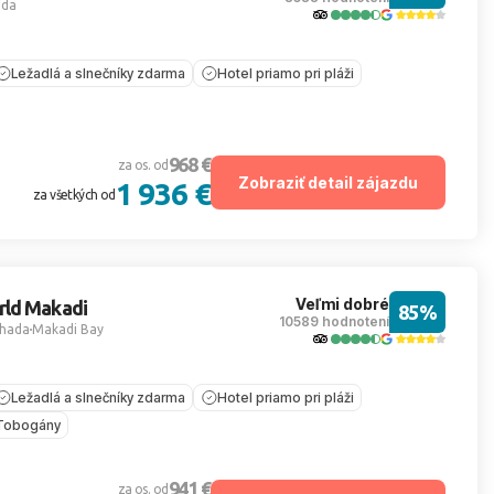
ada
Ležadlá a slnečníky zdarma
Hotel priamo pri pláži
968 €
za os. od
Zobraziť detail zájazdu
1 936 €
za všetkých od
Veľmi dobré
rld Makadi
85%
10589 hodnotení
hada
Makadi Bay
Ležadlá a slnečníky zdarma
Hotel priamo pri pláži
Tobogány
941 €
za os. od