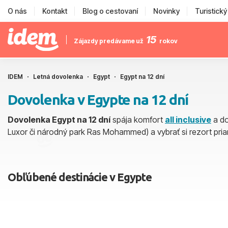
O nás
Kontakt
Blog o cestovaní
Novinky
Turistick
15
Zájazdy predávame už
rokov
IDEM
Letná dovolenka
Egypt
Egypt na 12 dní
Dovolenka v Egypte na 12 dní
Dovolenka Egypt na 12 dní
spája komfort
all inclusive
a do
Luxor či národný park Ras Mohammed) a vybrať si rezort priam
Obľúbené destinácie v Egypte