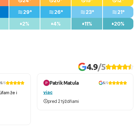
24°
20°
15°
12°
29°
26°
23°
21°
2%
4%
11%
20%
4.9
/5
Patrik Matula
5
/5
5
/5
viac
úfam že i
pred 2 týždňami