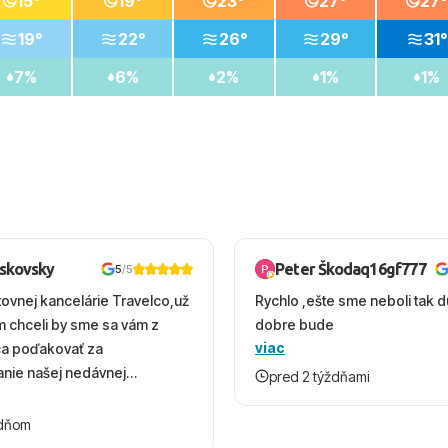
15°
19°
23°
27°
27°
19°
22°
26°
29°
31°
7%
6%
2%
1%
1%
oskovsky
Peter Škodaq16gf777
5
/5
tovnej kancelárie Travelco,už
Rychlo ,ešte sme neboli tak d
em chceli by sme sa vám z
dobre bude
viac
ca poďakovať za
nie našej nedávnej
pred 2 týždňami
v Turecku. Vďaka vám sme
herný čas, na ktorý budeme
ždňom
 úsmevom spomínať. ​Všetko