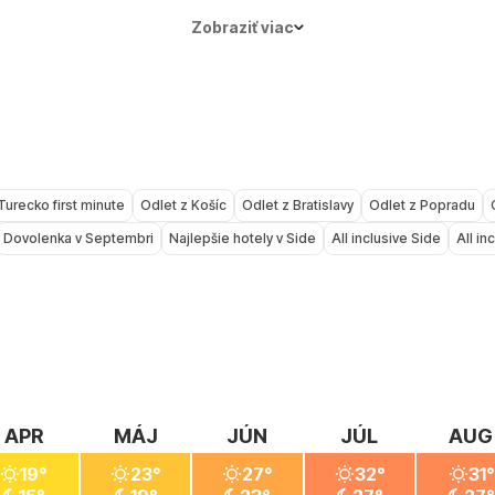
kontakt na poisťovňu, del
rušných letovísk. Pri turis
idla okolo 24–25 °C,
Zobraziť viac
trávy. Žraloky v Turecku 
 už rátaj so
Pozor si dajte skôr na tú
Turecko first minute
Odlet z Košíc
Odlet z Bratislavy
Odlet z Popradu
Dovolenka v Septembri
Najlepšie hotely v Side
All inclusive Side
All in
APR
MÁJ
JÚN
JÚL
AUG
19°
23°
27°
32°
31°