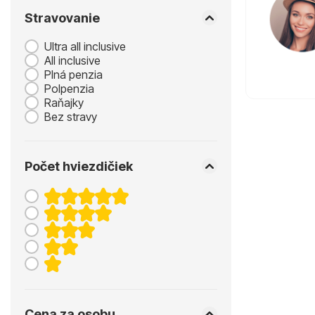
Stravovanie
Ultra all inclusive
All inclusive
Plná penzia
Polpenzia
Raňajky
Bez stravy
Počet hviezdičiek
Cena za osobu