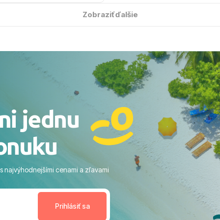
solútne hladko – od
Zobraziť ďalšie
ýberu zájazdu, cez ochotnú
, až po samotný transfer a
ovaní sme boli v hoteli TUI
acaranda a bola to trefa do
o nás dostalo najviac: ​Skvelé
rsonál: Vždy usmievaví,
rostliví ľudia. ​Gastro zážitok:
stré a čerstvé jedlo počas
ni jednu
​Areál a pláž: Nádherné, čisté
 veľa zelene a udržiavaná pláž
onuku
m vstupom do mora a teple
ram: Skvelé animácie a
ivity, pri ktorých sa človek ani
 s najvýhodnejšími cenami a zľavami
enudil, no zároveň bol
estoru na dokonalý relax. ​
nceláriu Travelco aj hotel TUI
Jacaranda môžeme s čistým