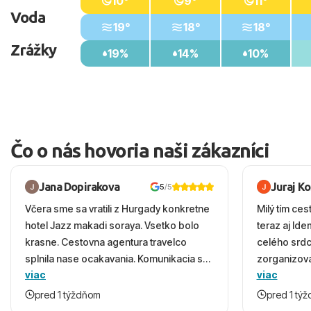
10°
9°
11°
Voda
19°
18°
18°
Zrážky
19%
14%
10%
Čo o nás hovoria naši zákazníci
Jana Dopirakova
Juraj K
5
/5
Včera sme sa vratili z Hurgady konkretne
Milý tím ces
hotel Jazz makadi soraya. Vsetko bolo
teraz aj Id
krasne. Cestovna agentura travelco
celého srd
splnila nase ocakavania. Komunikacia s
zorganizova
viac
viac
panom Michalinom uzasna a napomocna.
dovolenky 
Vsetko vysvetlil aj vo vecernych hodinach
prežili nád
pred 1 týždňom
pred 1 tý
zaco sa ospravedlnujem. Hotel krasny,
ešte dlho s