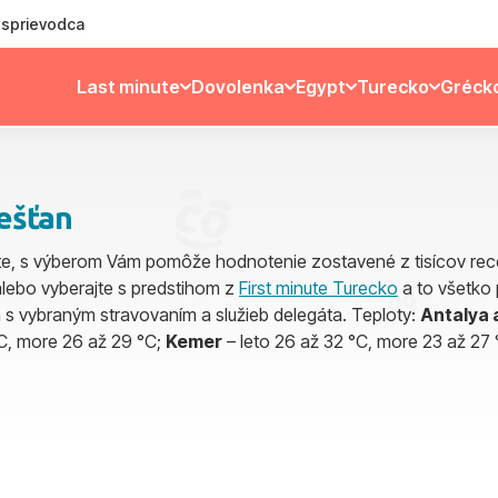
ý sprievodca
Last minute
Dovolenka
Egypt
Turecko
Gréck
iešťan
, s výberom Vám pomôže hodnotenie zostavené z tisícov recenz
alebo vyberajte s predstihom z
First minute Turecko
a to všetko 
 s vybraným stravovaním a služieb delegáta. Teploty:
Antalya 
°C, more 26 až 29 °C;
Kemer
– leto 26 až 32 °C, more 23 až 27 