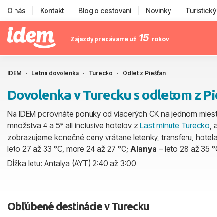
O nás
Kontakt
Blog o cestovaní
Novinky
Turistick
15
Zájazdy predávame už
rokov
IDEM
Letná dovolenka
Turecko
Odlet z Piešťan
Dovolenka v Turecku s odletom z P
Na IDEM porovnáte ponuky od viacerých CK na jednom mieste
množstva 4 a 5* all inclusive hotelov z
Last minute Turecko
, 
zobrazujeme konečné ceny vrátane letenky, transferu, hotela
leto 27 až 33 °C, more 24 až 27 °C;
Alanya
– leto 28 až 35 
Dĺžka letu: Antalya (AYT) 2:40 až 3:00
Obľúbené destinácie v Turecku