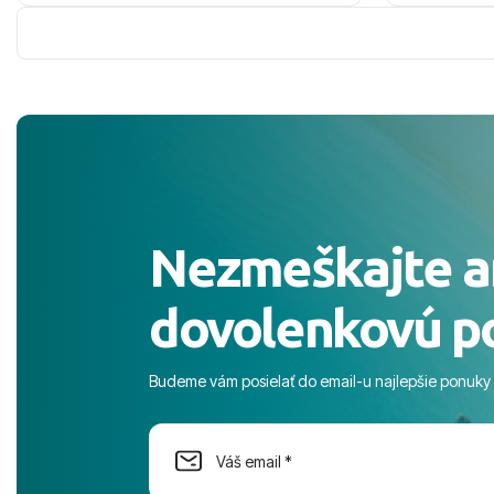
cisty. Sluzby top. Strava, prostredie,
prebehlo ab
more, snorchlovanie. Dakujeme velmi
prvotného v
pekne S pozdravom
komunikáciu
pobyt. ​Ubyt
Magic Life J
čierneho! ​Č
služby a pe
ochotní a sta
Výborné, pe
Nezmeškajte a
celého dňa. 
prostredie,
dovolenkovú p
s pozvoľný
more. ​Prog
športové akt
Budeme vám posielať do email-u najlepšie ponuky
na moment n
dostatok pri
Cestovnú ka
Magic Life 