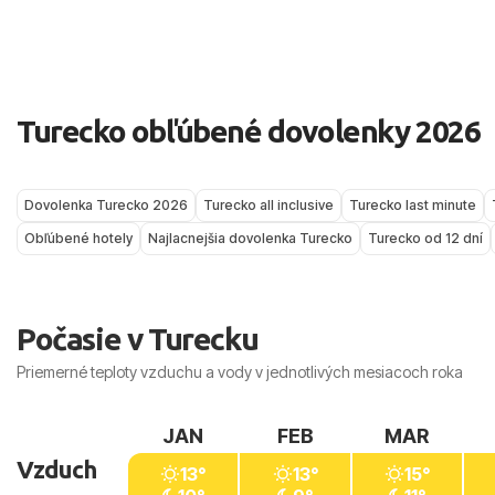
citlivejších na vietor a vlny preto viac poteší Antalya.
októbri držia v „stredných dvadsiatkach“ a more má sprav
takže kúpanie je pre väčšinu ľudí stále veľmi príjemné; večer
sviežejším vzduchom.
Turecko obľúbené dovolenky 2026
Dovolenka Turecko 2026
Turecko all inclusive
Turecko last minute
Obľúbené hotely
Najlacnejšia dovolenka Turecko
Turecko od 12 dní
Počasie v Turecku
Priemerné teploty vzduchu a vody v jednotlivých mesiacoch roka
JAN
FEB
MAR
Vzduch
13°
13°
15°