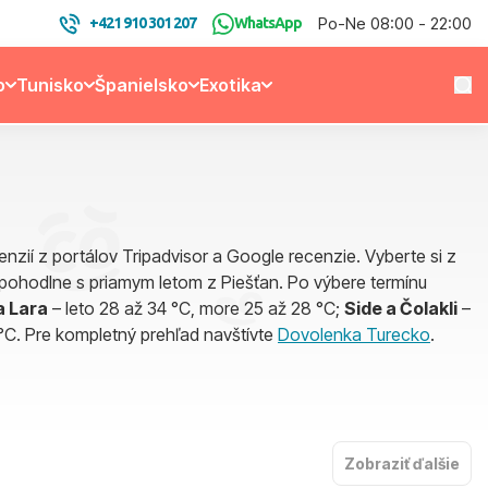
Po-Ne 08:00 - 22:00
+421 910 301 207
WhatsApp
o
Tunisko
Španielsko
Exotika
ií z portálov Tripadvisor a Google recenzie. Vyberte si z
pohodlne s priamym letom z Piešťan. Po výbere termínu
a Lara
– leto 28 až 34 °C, more 25 až 28 °C;
Side a Čolakli
–
°C. Pre kompletný prehľad navštívte
Dovolenka Turecko
.
Zobraziť ďalšie