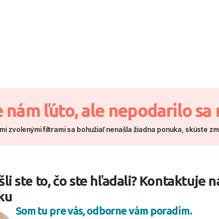
e nám ľúto, ale nepodarilo sa 
mi zvolenými filtrami sa bohužiaľ nenašla žiadna ponuka, skúste z
li ste to, čo ste hľadali? Kontaktuje 
ku
Som tu pre vás, odborne vám poradím.