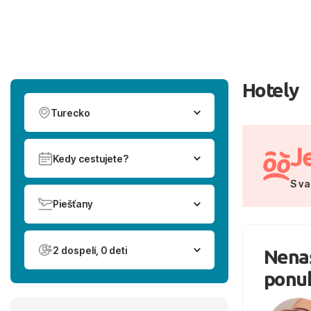
Hotely
Turecko
J
Kedy cestujete?
S va
Piešťany
2 dospelí, 0 deti
Nenaš
ponu