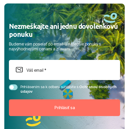
rodinou.
Nezmeškajte ani jednu dovolenkovú
ponuku
Budeme vám posielať do email-u najlepšie ponuky s
najvýhodnejšími cenami a zľavami
Prihlásením sa k odberu súhlasíte s
Ochranou osobných
údajov