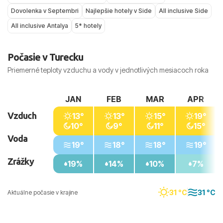
Dovolenka v Septembri
Najlepšie hotely v Side
All inclusive Side
All inclusive Antalya
5* hotely
Počasie v Turecku
Priemerné teploty vzduchu a vody v jednotlivých mesiacoch roka
JAN
FEB
MAR
APR
Vzduch
13°
13°
15°
19°
10°
9°
11°
15°
Voda
19°
18°
18°
19°
Zrážky
19%
14%
10%
7%
31 °C
31 °C
Aktuálne počasie v krajine