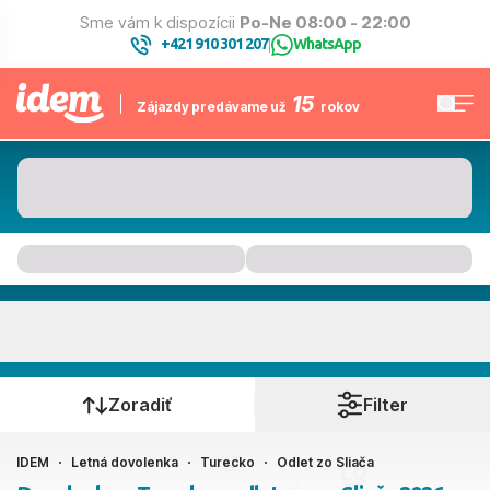
Sme vám k dispozícii
Po-Ne 08:00 - 22:00
+421 910 301 207
WhatsApp
|
15
Zájazdy predávame už
rokov
Turecko
Kedy cestujete?
Zoradiť
Filter
IDEM
Letná dovolenka
Turecko
Odlet zo Sliača
Sliač