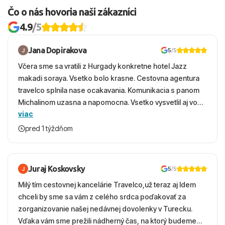
Čo o nás hovoria naši zákazníci
4.9
/5
Jana Dopirakova
5
/5
Včera sme sa vratili z Hurgady konkretne hotel Jazz
makadi soraya. Vsetko bolo krasne. Cestovna agentura
travelco splnila nase ocakavania. Komunikacia s panom
Michalinom uzasna a napomocna. Vsetko vysvetlil aj vo
viac
vecernych hodinach zaco sa ospravedlnujem. Hotel
krasny, cisty. Sluzby top. Strava, prostredie, more,
pred 1 týždňom
snorchlovanie. Dakujeme velmi pekne S pozdravom
Juraj Koskovsky
5
/5
Milý tím cestovnej kancelárie Travelco,už teraz aj Idem
chceli by sme sa vám z celého srdca poďakovať za
zorganizovanie našej nedávnej dovolenky v Turecku.
Vďaka vám sme prežili nádherný čas, na ktorý budeme