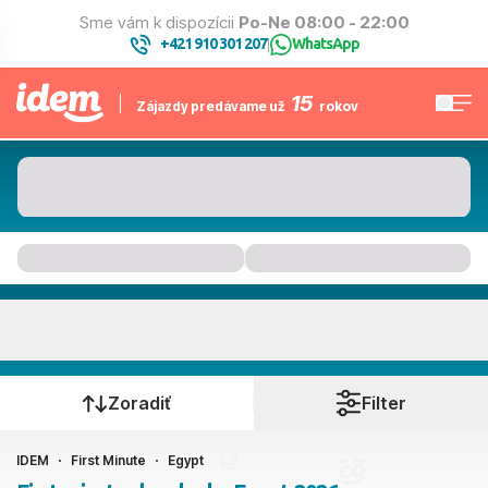
Sme vám k dispozícii
Po-Ne 08:00 - 22:00
+421 910 301 207
WhatsApp
|
15
Zájazdy predávame už
rokov
Egypt
Kedy cestujete?
Zoradiť
Filter
IDEM
First Minute
Egypt
Ako cestujete?