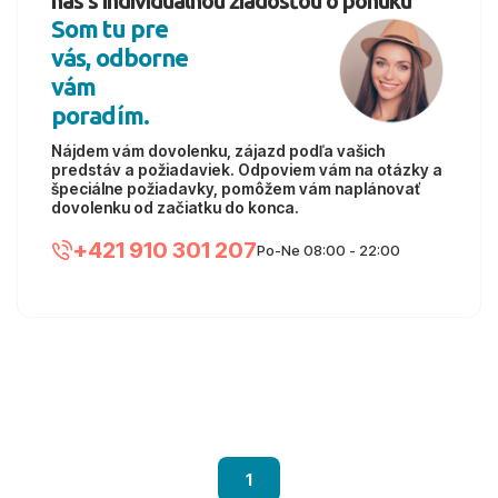
nás s individuálnou žiadosťou o ponuku
inclusive) a zvoliť odlet z
Bratislavy
,
Košíc
,
Popradu
alebo
Som tu pre
Piešťan
tak, aby vám termín dokonale sedel.
vás, odborne
vám
poradím.
Nájdem vám dovolenku, zájazd podľa vašich
predstáv a požiadaviek. Odpoviem vám na otázky a
špeciálne požiadavky, pomôžem vám naplánovať
dovolenku od začiatku do konca.
+421 910 301 207
Po-Ne 08:00 - 22:00
1