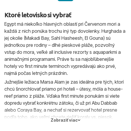
Ktoré letovisko si vybrať
Egypt má niekoľko hlavných oblastí pri Červenom mori a
každá z nich ponúka trochu iný typ dovolenky. Hurghada a
jej okolie (Makadi Bay, Sahl Hasheesh, El Gouna) sú
jednotkou pre rodiny – dlhé pieskové pláže, pozvoľný
vstup do mora, veľké all inclusive rezorty s aquaparkmi a
animačnými programami. Práve tu sa najobľúbenejšie
hotely vo first minute termínoch vypredávajú ako prvé,
najmä počas letných prázdnin.
Južnejšie ležiaca Marsa Alam je zas ideálna pre tých, ktorí
chcú šnorchlovať priamo pri hoteli – útesy, móla a house-
reef priamo z pláže. Vďaka first minute ponukám si viete
dopredu vybrať konkrétnu zátoku, či už pri Abu Dabbab
alebo Coraya Bay, a nechať si rezervovať hotel presne
podľa toho, ako veľmi chcete riešiť koraly vs. piesok.
Zobraziť viac
Sharm el-Sheikh ponúka kombináciu krásnych zátok,