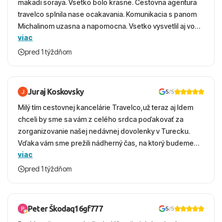
makadi soraya. Vsetko bolo krasne. Cestovna agentura
travelco splnila nase ocakavania. Komunikacia s panom
Michalinom uzasna a napomocna. Vsetko vysvetlil aj vo
viac
vecernych hodinach zaco sa ospravedlnujem. Hotel
krasny, cisty. Sluzby top. Strava, prostredie, more,
pred 1 týždňom
snorchlovanie. Dakujeme velmi pekne S pozdravom
Juraj Koskovsky
5
/5
Milý tím cestovnej kancelárie Travelco,už teraz aj Idem
chceli by sme sa vám z celého srdca poďakovať za
zorganizovanie našej nedávnej dovolenky v Turecku.
Vďaka vám sme prežili nádherný čas, na ktorý budeme
viac
ešte dlho s úsmevom spomínať. ​Všetko prebehlo
absolútne hladko – od prvotného výberu zájazdu, cez
pred 1 týždňom
ochotnú komunikáciu, až po samotný transfer a pobyt. ​
Ubytovaní sme boli v hoteli TUI Magic Life Jacaranda a
bola to trefa do čierneho! ​Čo nás dostalo najviac: ​Skvelé
Peter Škodaq16gf777
5
/5
služby a personál: Vždy usmievaví, ochotní a starostliví