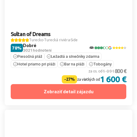
Sultan of Dreams
Turecko
Turecká riviéra
Side
Dobré
78%
3021 hodnotení
Piesočná pláž
Ležadlá a slnečníky zdarma
Hotel priamo pri pláži
Bar na pláži
Tobogány
800 €
1 091
za os. od
1 600 €
-27%
za všetkých od
Zobraziť detail zájazdu