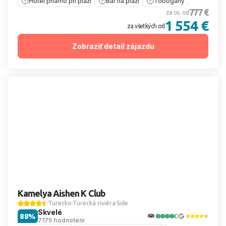
Hotel priamo pri pláži
Bar na pláži
Tobogány
777 €
za os. od
1 554 €
za všetkých od
Zobraziť detail zájazdu
Kamelya Aishen K Club
Turecko
Turecká riviéra
Side
Skvelé
88%
7175 hodnotení