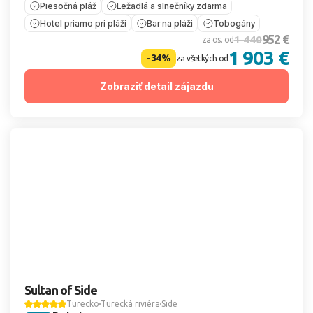
Piesočná pláž
Ležadlá a slnečníky zdarma
Hotel priamo pri pláži
Bar na pláži
Tobogány
952 €
1 440
za os. od
1 903 €
-34%
za všetkých od
Zobraziť detail zájazdu
Sultan of Side
Turecko
Turecká riviéra
Side