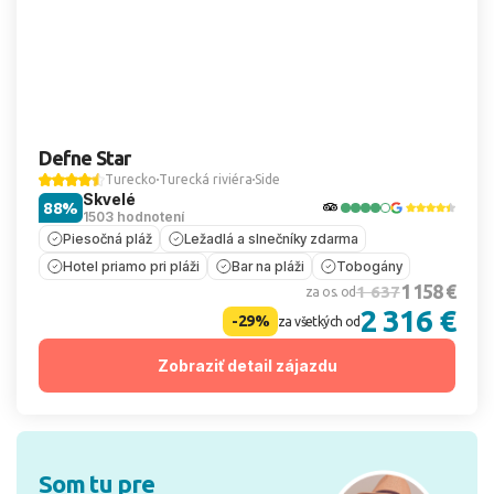
Defne Star
Turecko
Turecká riviéra
Side
Skvelé
88%
1503 hodnotení
Piesočná pláž
Ležadlá a slnečníky zdarma
Hotel priamo pri pláži
Bar na pláži
Tobogány
1 158 €
1 637
za os. od
2 316 €
-29%
za všetkých od
Zobraziť detail zájazdu
Som tu pre