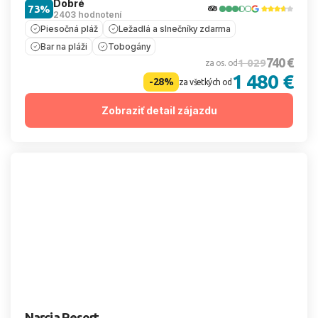
Dobré
73%
2403 hodnotení
Piesočná pláž
Ležadlá a slnečníky zdarma
Bar na pláži
Tobogány
740 €
1 029
za os. od
1 480 €
-28%
za všetkých od
Zobraziť detail zájazdu
Narcia Resort