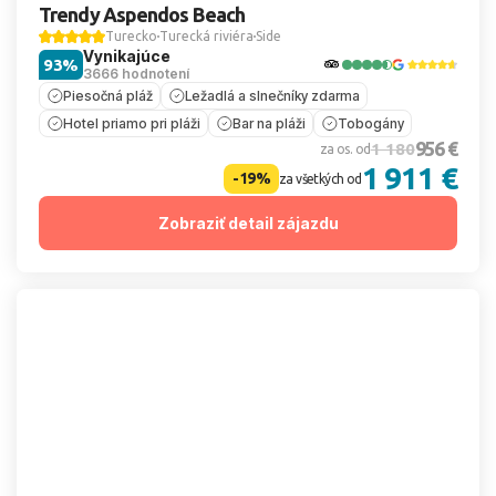
Trendy Aspendos Beach
Turecko
Turecká riviéra
Side
Vynikajúce
93%
3666 hodnotení
Piesočná pláž
Ležadlá a slnečníky zdarma
Hotel priamo pri pláži
Bar na pláži
Tobogány
956 €
1 180
za os. od
1 911 €
-19%
za všetkých od
Zobraziť detail zájazdu