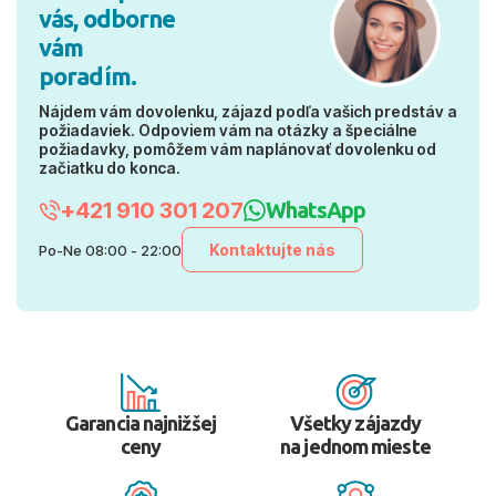
vás, odborne
vám
poradím.
Nájdem vám dovolenku, zájazd podľa vašich predstáv a
požiadaviek. Odpoviem vám na otázky a špeciálne
požiadavky, pomôžem vám naplánovať dovolenku od
začiatku do konca.
+421 910 301 207
WhatsApp
Kontaktujte nás
Po-Ne 08:00 - 22:00
Garancia najnižšej
Všetky zájazdy
ceny
na jednom mieste