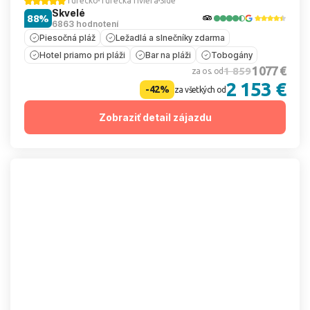
Turecko
Turecká riviéra
Side
Skvelé
88%
6863 hodnotení
Piesočná pláž
Ležadlá a slnečníky zdarma
Hotel priamo pri pláži
Bar na pláži
Tobogány
1 077 €
1 859
za os. od
2 153 €
-42%
za všetkých od
Zobraziť detail zájazdu