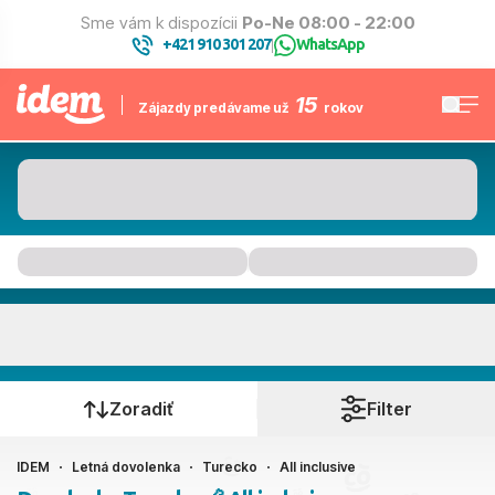
Sme vám k dispozícii
Po-Ne 08:00 - 22:00
+421 910 301 207
WhatsApp
|
15
Zájazdy predávame už
rokov
Turecko
Kedy cestujete?
Zoradiť
Filter
IDEM
Letná dovolenka
Turecko
All inclusive
Ako cestujete?