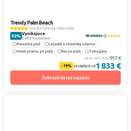
Trendy Palm Beach
Turecko
Turecká riviéra
Side
Vynikajúce
92%
2489 hodnotení
Piesočná pláž
Ležadlá a slnečníky zdarma
Hotel priamo pri pláži
Bar na pláži
Tobogány
917 €
1 132
za os. od
1 833 €
-19%
za všetkých od
Zobraziť detail zájazdu