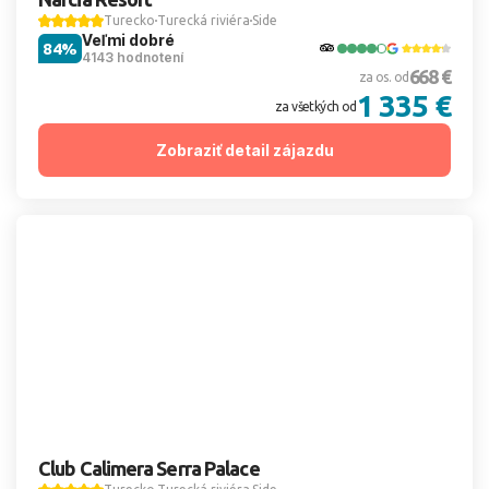
Turecko
Turecká riviéra
Side
Veľmi dobré
84%
4143 hodnotení
668 €
za os. od
1 335 €
za všetkých od
Zobraziť detail zájazdu
Club Calimera Serra Palace