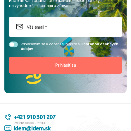
Budeme vám posielať do email-u najlepšie ponuky s
najvýhodnejšími cenami a zľavami
Prihlásením sa k odberu súhlasíte s
Ochranou osobných
údajov
+421 910 301 207
Po-Ne 08:00 - 22:00
idem@idem.sk