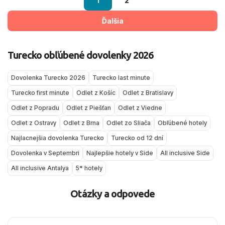
1
2
Ďalšia
Turecko obľúbené dovolenky 2026
Dovolenka Turecko 2026
Turecko last minute
Turecko first minute
Odlet z Košíc
Odlet z Bratislavy
Odlet z Popradu
Odlet z Piešťan
Odlet z Viedne
Odlet z Ostravy
Odlet z Brna
Odlet zo Sliača
Obľúbené hotely
Najlacnejšia dovolenka Turecko
Turecko od 12 dní
Dovolenka v Septembri
Najlepšie hotely v Side
All inclusive Side
All inclusive Antalya
5* hotely
Otázky a odpovede