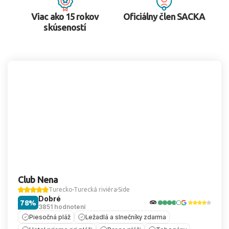
Viac ako 15 rokov
Oficiálny člen SACKA
skúseností
Club Nena
Turecko
Turecká riviéra
Side
Dobré
78%
3851 hodnotení
Piesočná pláž
Ležadlá a slnečníky zdarma