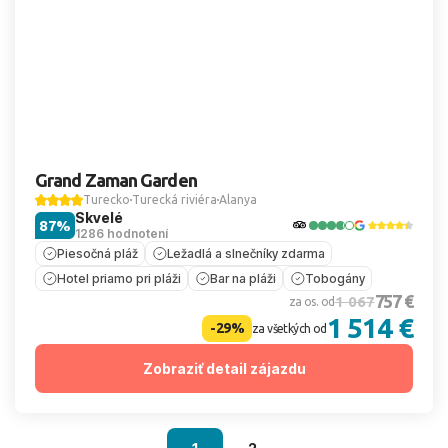
Grand Zaman Garden
Turecko
Turecká riviéra
Alanya
Skvelé
87%
1286 hodnotení
Piesočná pláž
Ležadlá a slnečníky zdarma
Hotel priamo pri pláži
Bar na pláži
Tobogány
757 €
1 067
za os. od
1 514 €
-29%
za všetkých od
Zobraziť detail zájazdu