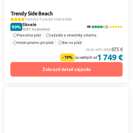
Trendy Side Beach
Turecko
Turecká riviéra
Side
Skvelé
90%
1097 hodnotení
Piesočná pláž
Ležadlá a slnečníky zdarma
Hotel priamo pri pláži
Bar na pláži
875 €
1 080
za os. od
1 749 €
-19%
za všetkých od
Zobraziť detail zájazdu