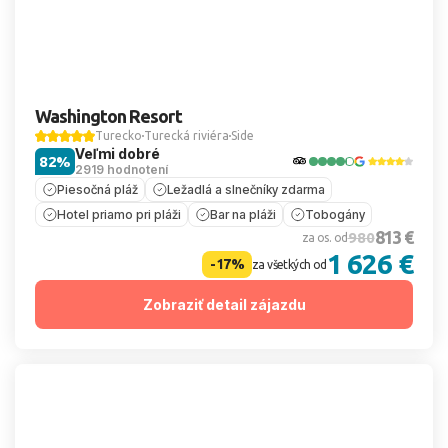
Washington Resort
Turecko
Turecká riviéra
Side
Veľmi dobré
82%
2919 hodnotení
Piesočná pláž
Ležadlá a slnečníky zdarma
Hotel priamo pri pláži
Bar na pláži
Tobogány
813 €
980
za os. od
1 626 €
-17%
za všetkých od
Zobraziť detail zájazdu