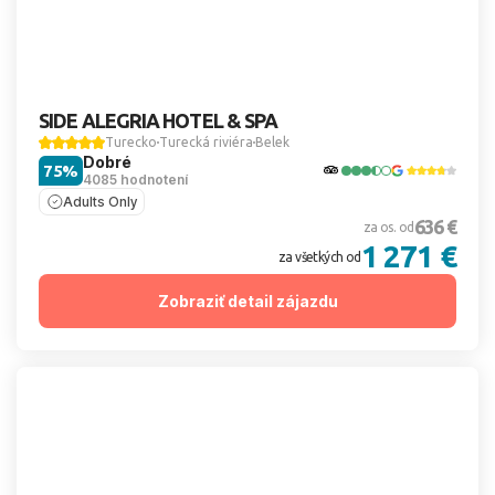
SIDE ALEGRIA HOTEL & SPA
Turecko
Turecká riviéra
Belek
Dobré
75%
4085 hodnotení
Adults Only
636 €
za os. od
1 271 €
za všetkých od
Zobraziť detail zájazdu