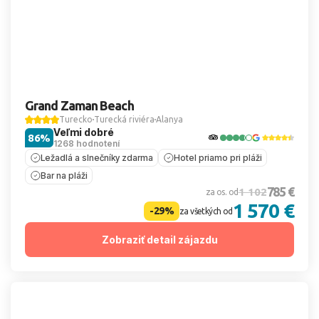
Grand Zaman Beach
Turecko
Turecká riviéra
Alanya
Veľmi dobré
86%
1268 hodnotení
Ležadlá a slnečníky zdarma
Hotel priamo pri pláži
Bar na pláži
785 €
1 102
za os. od
1 570 €
-29%
za všetkých od
Zobraziť detail zájazdu