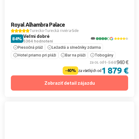
Royal Alhambra Palace
Turecko
Turecká riviéra
Side
Veľmi dobré
84%
5364 hodnotení
Piesočná pláž
Ležadlá a slnečníky zdarma
Hotel priamo pri pláži
Bar na pláži
Tobogány
940 €
1 568
za os. od
1 879 €
-40%
za všetkých od
Zobraziť detail zájazdu