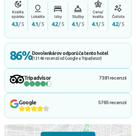
Kvalita
Cena/
spánku
Lokalita
Izby
Služby
kvalita
Čistota
4.3
/ 5
4.1
/ 5
4.2
/ 5
4.1
/ 5
4.1
/ 5
4.2
/ 5
86%
Dovolenkárov odporúča tento hotel
(13146 recenzií od Google a Tripadvisor)
Tripadvisor
7381 recenzií
Google
5765 recenzií