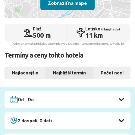
Zobraziť na mape
Pláž
Letisko
(Hurghada)
500 m
11 km
* Vzdialenosť od letiska aj dľžka letu platí pre príletové letisko, pri inom odletovom letisku sa môžu tieto údaje líšiť.
Termíny a ceny tohto hotela
Najlacnejšie
Najbližší termín
Počet nocí
Od - Do
2 dospelí, 0 deti