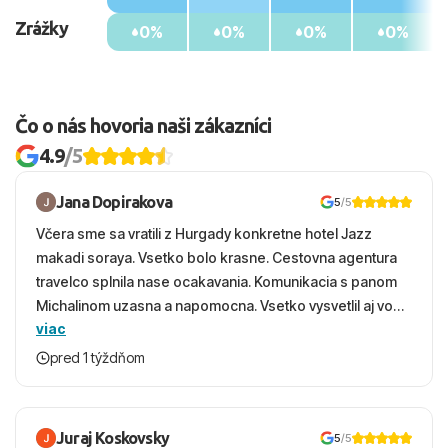
Zrážky
0%
0%
0%
0%
Čo o nás hovoria naši zákazníci
4.9
/5
Jana Dopirakova
5
/5
Včera sme sa vratili z Hurgady konkretne hotel Jazz
makadi soraya. Vsetko bolo krasne. Cestovna agentura
travelco splnila nase ocakavania. Komunikacia s panom
Michalinom uzasna a napomocna. Vsetko vysvetlil aj vo
viac
vecernych hodinach zaco sa ospravedlnujem. Hotel
krasny, cisty. Sluzby top. Strava, prostredie, more,
pred 1 týždňom
snorchlovanie. Dakujeme velmi pekne S pozdravom
Juraj Koskovsky
5
/5