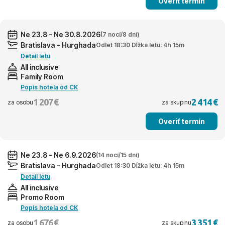
Overiť termín
Ne 23.8 - Ne 30.8.2026
(7 nocí/8 dní)
Bratislava - Hurghada
Odlet 18:30 Dĺžka letu: 4h 15m
Detail letu
All inclusive
Family Room
Popis hotela od CK
1 207 €
2 414 €
za osobu
za skupinu
Overiť termín
Ne 23.8 - Ne 6.9.2026
(14 nocí/15 dní)
Bratislava - Hurghada
Odlet 18:30 Dĺžka letu: 4h 15m
Detail letu
All inclusive
Promo Room
Popis hotela od CK
1 676 €
3 351 €
za osobu
za skupinu