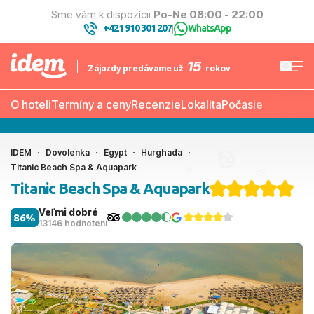
Sme vám k dispozícii
Po-Ne 08:00 - 22:00
+421 910 301 207
WhatsApp
|
15
Zájazdy predávame už
rokov
O hoteli
Termíny a ceny
Recenzie
Lokalita
Počasie
IDEM
Dovolenka
Egypt
Hurghada
Titanic Beach Spa & Aquapark
Titanic Beach Spa & Aquapark
Veľmi dobré
86%
13146 hodnotení