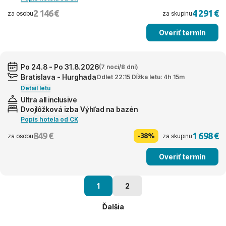
2 146 €
4 291 €
za osobu
za skupinu
Overiť termín
Po 24.8 - Po 31.8.2026
(7 nocí/8 dní)
Bratislava - Hurghada
Odlet 22:15 Dĺžka letu: 4h 15m
Detail letu
Ultra all inclusive
Dvojlôžková izba Výhľad na bazén
Popis hotela od CK
849 €
1 698 €
-38%
za osobu
za skupinu
Overiť termín
1
2
Ďalšia