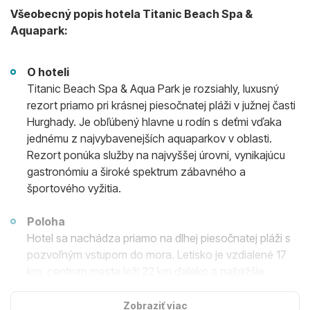
Všeobecný popis hotela Titanic Beach Spa &
Aquapark:
O hoteli
Titanic Beach Spa & Aqua Park je rozsiahly, luxusný
rezort priamo pri krásnej piesočnatej pláži v južnej časti
Hurghady. Je obľúbený hlavne u rodín s deťmi vďaka
jednému z najvybavenejších aquaparkov v oblasti.
Rezort ponúka služby na najvyššej úrovni, vynikajúcu
gastronómiu a široké spektrum zábavného a
športového vyžitia.
Poloha
Hotel sa nachádza priamo na dlhej piesočnatej pláži s
pozvoľným vstupom do mora. Letisko je vzdialené 17
km, centrum mesta leží 22 km ďaleko a najbližšie
nákupné možnosti sú vzdialené 3,5 km.
Zobraziť viac