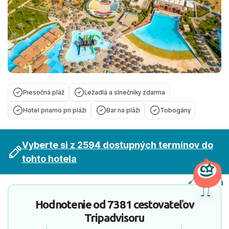
Piesočná pláž
Ležadlá a slnečníky zdarma
Hotel priamo pri pláži
Bar na pláži
Tobogány
Vyberte si z 2594 dostupných termínov do
tohto hotela
Hodnotenie od
7381 cestovateľov
Tripadvisoru