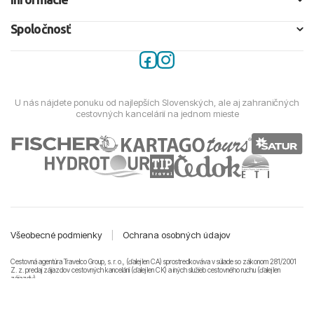
Spoločnosť
U nás nájdete ponuku od najlepších Slovenských, ale aj zahraničných
cestovných kancelárií na jednom mieste
Všeobecné podmienky
|
Ochrana osobných údajov
Cestovná agentúra Travelco Group, s. r. o., (ďalej len CA) sprostredkováva v súlade so zákonom 281/2001
Z. z. predaj zájazdov cestovných kancelárii (ďalej len CK) a iných služieb cestovného ruchu (ďalej len
zájazdy).
© 2011-2026 Travelco Group, s. r. o. Všetky práva vyhradené.