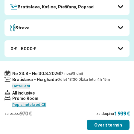
Bratislava, Košice, Piešťany, Poprad
Strava
0 € - 5000 €
Ne 23.8 - Ne 30.8.2026
(7 nocí/8 dní)
Bratislava - Hurghada
Odlet 18:30 Dĺžka letu: 4h 15m
Detail letu
All inclusive
Promo Room
Popis hotela od CK
970 €
1 939 €
za osobu
za skupinu
Overiť termín