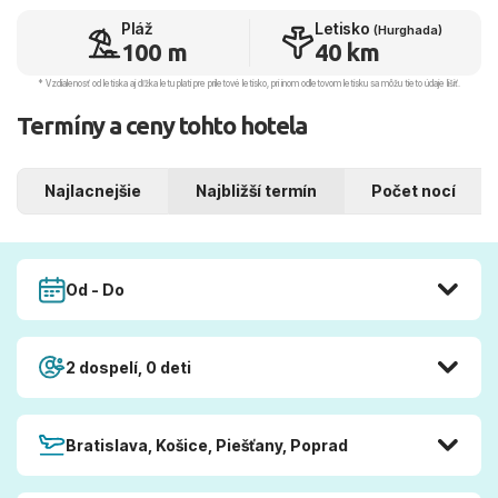
Pláž
Letisko
(Hurghada)
100 m
40 km
* Vzdialenosť od letiska aj dľžka letu platí pre príletové letisko, pri inom odletovom letisku sa môžu tieto údaje líšiť.
Termíny a ceny tohto hotela
Najlacnejšie
Najbližší termín
Počet nocí
Od - Do
2 dospelí, 0 deti
Bratislava, Košice, Piešťany, Poprad