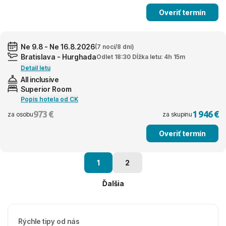
Overiť termín
Ne 9.8 - Ne 16.8.2026
(7 nocí/8 dní)
Bratislava - Hurghada
Odlet 18:30 Dĺžka letu: 4h 15m
Detail letu
All inclusive
Superior Room
Popis hotela od CK
973 €
1 946 €
za osobu
za skupinu
Overiť termín
1
2
Ďalšia
Rýchle tipy od nás