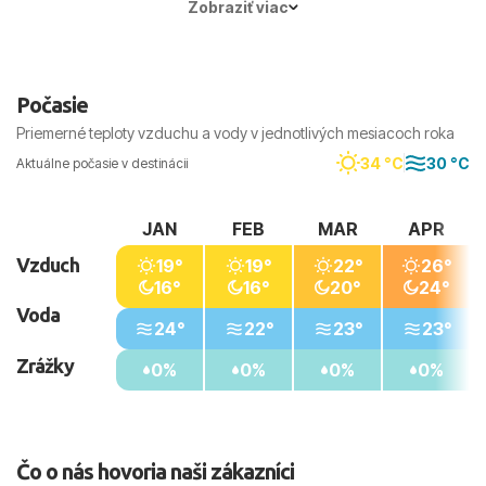
Zobraziť viac
dennými teplotami. Najvhodnejší je pobyt pri
mori, dostatok tekutín a ochrana pred slnkom.
Počasie
Priemerné teploty vzduchu a vody v jednotlivých mesiacoch roka
34 °C
30 °C
Aktuálne počasie v destinácii
JAN
FEB
MAR
APR
Vzduch
19°
19°
22°
26°
16°
16°
20°
24°
Voda
24°
22°
23°
23°
Zrážky
0%
0%
0%
0%
Čo o nás hovoria naši zákazníci