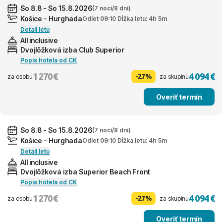
So 8.8 - So 15.8.2026
(7 nocí/8 dní)
Košice - Hurghada
Odlet 09:10 Dĺžka letu: 4h 5m
Detail letu
All inclusive
Dvojlôžková izba Club Superior
Popis hotela od CK
1 270 €
4 094 €
-27%
za osobu
za skupinu
Overiť termín
So 8.8 - So 15.8.2026
(7 nocí/8 dní)
Košice - Hurghada
Odlet 09:10 Dĺžka letu: 4h 5m
Detail letu
All inclusive
Dvojlôžková izba Superior Beach Front
Popis hotela od CK
1 270 €
4 094 €
-27%
za osobu
za skupinu
Overiť termín