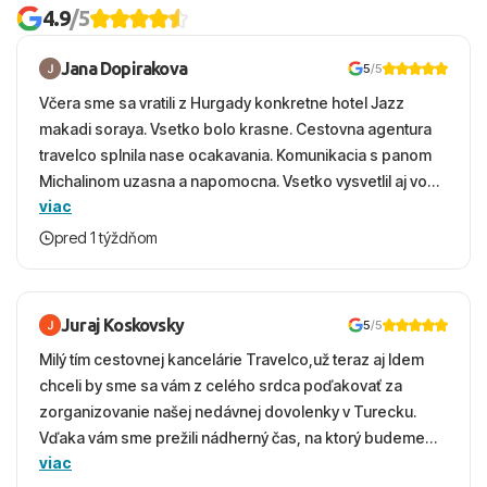
4.9
/5
Jana Dopirakova
5
/5
Včera sme sa vratili z Hurgady konkretne hotel Jazz
makadi soraya. Vsetko bolo krasne. Cestovna agentura
travelco splnila nase ocakavania. Komunikacia s panom
Michalinom uzasna a napomocna. Vsetko vysvetlil aj vo
viac
vecernych hodinach zaco sa ospravedlnujem. Hotel
krasny, cisty. Sluzby top. Strava, prostredie, more,
pred 1 týždňom
snorchlovanie. Dakujeme velmi pekne S pozdravom
Juraj Koskovsky
5
/5
Milý tím cestovnej kancelárie Travelco,už teraz aj Idem
chceli by sme sa vám z celého srdca poďakovať za
zorganizovanie našej nedávnej dovolenky v Turecku.
Vďaka vám sme prežili nádherný čas, na ktorý budeme
viac
ešte dlho s úsmevom spomínať. ​Všetko prebehlo