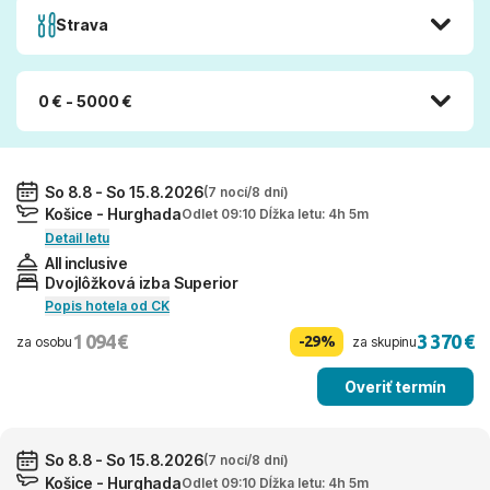
Strava
0 € - 5000 €
So 8.8 - So 15.8.2026
(7 nocí/8 dní)
Košice - Hurghada
Odlet 09:10 Dĺžka letu: 4h 5m
Detail letu
All inclusive
Dvojlôžková izba Superior
Popis hotela od CK
1 094 €
3 370 €
-29%
za osobu
za skupinu
Overiť termín
So 8.8 - So 15.8.2026
(7 nocí/8 dní)
Košice - Hurghada
Odlet 09:10 Dĺžka letu: 4h 5m