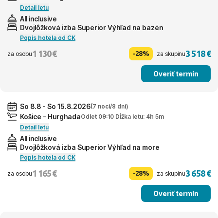
Detail letu
All inclusive
Dvojlôžková izba Superior Výhľad na bazén
Popis hotela od CK
1 130 €
3 518 €
-28%
za osobu
za skupinu
Overiť termín
So 8.8 - So 15.8.2026
(7 nocí/8 dní)
Košice - Hurghada
Odlet 09:10 Dĺžka letu: 4h 5m
Detail letu
All inclusive
Dvojlôžková izba Superior Výhľad na more
Popis hotela od CK
1 165 €
3 658 €
-28%
za osobu
za skupinu
Overiť termín