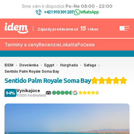
Sme vám k dispozícii
Po-Ne 08:00 - 22:00
+421 910 301 207
WhatsApp
|
15
Zájazdy predávame už
rokov
Termíny a ceny
Recenzie
Lokalita
Počasie
IDEM
Dovolenka
Egypt
Hurghada
Safaga
Sentido Palm Royale Soma Bay
Sentido Palm Royale Soma Bay
Vynikajúce
94%
11300 hodnotení