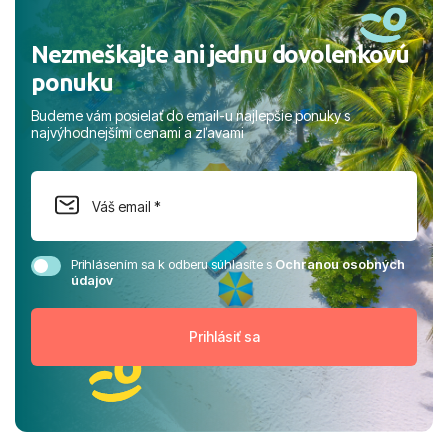
Nezmeškajte ani jednu dovolenkovú
ponuku
Budeme vám posielať do email-u najlepšie ponuky s
najvýhodnejšími cenami a zľavami
Prihlásením sa k odberu súhlasíte s
Ochranou osobných
údajov