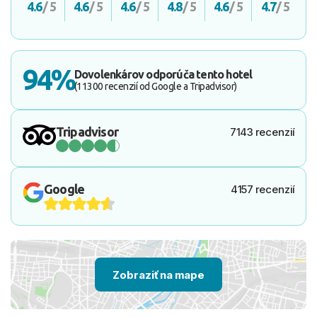
4.6
/ 5
4.6
/ 5
4.6
/ 5
4.8
/ 5
4.6
/ 5
4.7
/ 5
94%
Dovolenkárov odporúča tento hotel
(11300 recenzií od Google a Tripadvisor)
Tripadvisor
7143 recenzií
Google
4157 recenzií
Zobraziť na mape