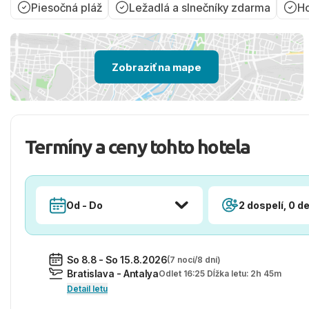
Piesočná pláž
Ležadlá a slnečníky zdarma
Ho
Zobraziť na mape
Termíny a ceny tohto hotela
Od - Do
2 dospelí, 0 de
So 8.8 - So 15.8.2026
(7 nocí/8 dní)
Bratislava - Antalya
Odlet 16:25 Dĺžka letu: 2h 45m
Detail letu