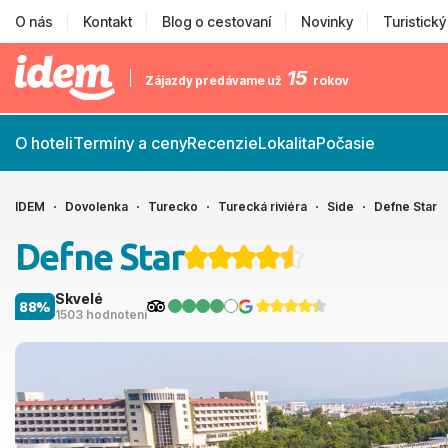
O nás
Kontakt
Blog o cestovaní
Novinky
Turistick
15
Zájazdy predávame už
rokov
O hoteli
Termíny a ceny
Recenzie
Lokalita
Počasie
IDEM
Dovolenka
Turecko
Turecká riviéra
Side
Defne Star
Defne Star
Skvelé
88%
1503 hodnotení