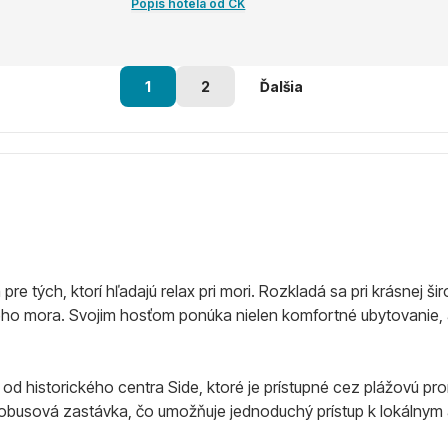
Popis hotela od CK
1
2
Ďalšia
e tých, ktorí hľadajú relax pri mori. Rozkladá sa pri krásnej ši
 mora. Svojim hosťom ponúka nielen komfortné ubytovanie, ale a
 od historického centra Side, ktoré je prístupné cez plážovú 
tobusová zastávka, čo umožňuje jednoduchý prístup k lokálnym 