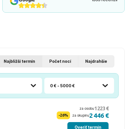
Najbližší termín
Počet nocí
Najdrahšie
0 € - 5000 €
1 223 €
za osobu
2 446 €
-26%
za skupinu
Overiť termín