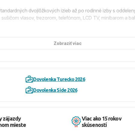
štandardných dvojlôžkových izieb až po rodinné izby s oddelen
, sušičom vlasov, trezorom, telefónom, LCD TV, minibarom a b
avnou reštauráciou, reštauráciami s obsluhou, niekoľkými barmi,
Zobraziť viac
rom a bazénom s ležadlami, slnečníkmi a osuškami. Pre deti je 
ky, obedy a večere formou bufetu, neskoré raňajky, popoludňajši
Dovolenka Turecko 2026
a alkoholických nápojov miestnej výroby a niektorých import
Dovolenka Side 2026
 ležadlami, slnečníkmi, matracmi a osuškami. Hostia si môžu vych
y zájazdy
Viac ako 15 rokov
dnom mieste
skúseností
ov. Vďaka blízkosti historického centra Side a Manavgatu môžu n