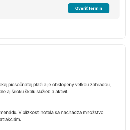
Overiť termín
rokej piesočnatej pláži a je obklopený veľkou záhradou,
j širokú škálu služieb a aktivít.
promenádu. V blízkosti hotela sa nachádza množstvo
atrakciám.