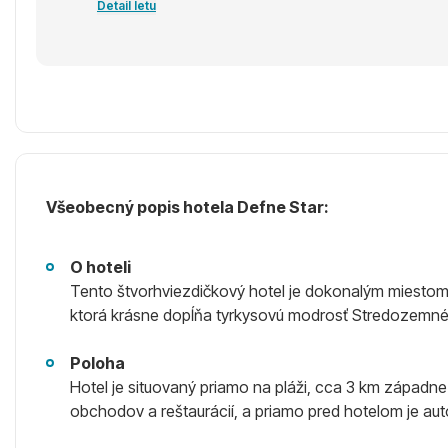
Detail letu
Všeobecný popis hotela Defne Star:
O hoteli
Tento štvorhviezdičkový hotel je dokonalým miestom pr
ktorá krásne dopĺňa tyrkysovú modrosť Stredozemného
Poloha
Hotel je situovaný priamo na pláži, cca 3 km západne
obchodov a reštaurácií, a priamo pred hotelom je au