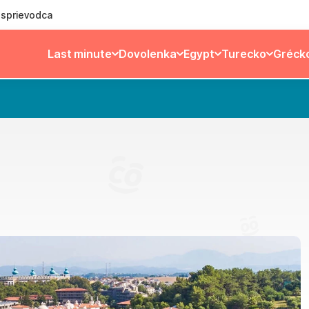
ý sprievodca
Last minute
Dovolenka
Egypt
Turecko
Gréck