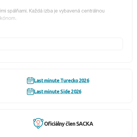
ými spálňami. Každá izba je vybavená centrálnou
alkónom.
 Wi-Fi pripojením v izbách, spoločných priestoroch, na
k dispozícii detský bazén so šmykľavkou, miniklub,
u kávu/čaj so zákuskami a zmrzlinou, ako aj
Last minute Turecko 2026
ovaných. Mlieko, mliečne výrobky, mäso, ovocie a
Last minute Side 2026
utnať nápoje aj v plážovom bare.
Oficiálny člen SACKA
ávštevníci ľahko preskúmať miestnu kultúru a históriu.