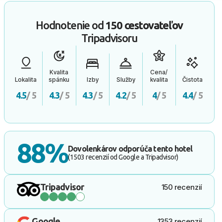
Hodnotenie od
150 cestovateľov
Tripadvisoru
Kvalita
Cena/
Lokalita
spánku
Izby
Služby
kvalita
Čistota
4.5
/ 5
4.3
/ 5
4.3
/ 5
4.2
/ 5
4
/ 5
4.4
/ 5
88%
Dovolenkárov odporúča tento hotel
(1503 recenzií od Google a Tripadvisor)
Tripadvisor
150 recenzií
Google
1353 recenzií