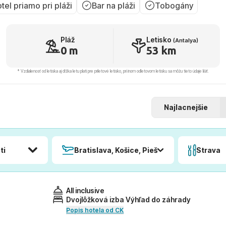
tel priamo pri pláži
Bar na pláži
Tobogány
Pláž
Letisko
(Antalya)
0 m
53 km
* Vzdialenosť od letiska aj dľžka letu platí pre príletové letisko, pri inom odletovom letisku sa môžu tieto údaje líšiť.
Najlacnejšie
ti
Bratislava, Košice, Piešťany, Poprad
Strava
All inclusive
Dvojlôžková izba Výhľad do záhrady
Popis hotela od CK