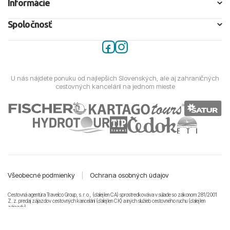
Informácie
Spoločnosť
U nás nájdete ponuku od najlepších Slovenských, ale aj zahraničných
cestovných kancelárií na jednom mieste
Všeobecné podmienky
|
Ochrana osobných údajov
Cestovná agentúra Travelco Group, s. r. o., (ďalej len CA) sprostredkováva v súlade so zákonom 281/2001
Z. z. predaj zájazdov cestovných kancelárii (ďalej len CK) a iných služieb cestovného ruchu (ďalej len
zájazdy).
© 2011-2026 Travelco Group, s. r. o. Všetky práva vyhradené.