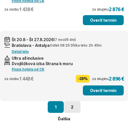
Popis hotela od CK
1 438 €
2 876 €
za osobu
za skupinu
Overiť termín
Št 20.8 - Št 27.8.2026
(7 nocí/8 dní)
Bratislava - Antalya
Odlet 08:25 Dĺžka letu: 2h 45m
Detail letu
Ultra all inclusive
Dvojlôžková izba Strana k moru
Popis hotela od CK
1 448 €
2 896 €
-28%
za osobu
za skupinu
Overiť termín
1
2
Ďalšia