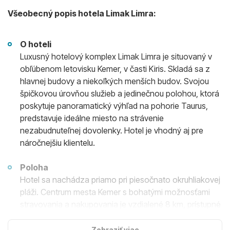
Všeobecný popis hotela Limak Limra:
O hoteli
Luxusný hotelový komplex Limak Limra je situovaný v
obľúbenom letovisku Kemer, v časti Kiris. Skladá sa z
hlavnej budovy a niekoľkých menších budov. Svojou
špičkovou úrovňou služieb a jedinečnou polohou, ktorá
poskytuje panoramatický výhľad na pohorie Taurus,
predstavuje ideálne miesto na strávenie
nezabudnuteľnej dovolenky. Hotel je vhodný aj pre
náročnejšiu klientelu.
Poloha
Hotel sa nachádza priamo pri piesočnato okruhliakovej
pláži. Centrum mesta Kemer s bohatými možnosťami
stravovania a nakupovania je vzdialené 8 km, prístupné
miestnymi minibusmi alebo taxíkom. Letisko je
vzdialené 70 km a nákupné možnosti len 500 m od
Zobraziť viac