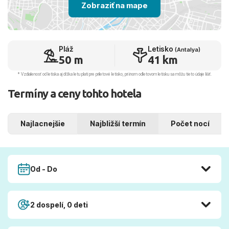
Zobraziť na mape
Pláž
Letisko
(Antalya)
50 m
41 km
* Vzdialenosť od letiska aj dľžka letu platí pre príletové letisko, pri inom odletovom letisku sa môžu tieto údaje líšiť.
Termíny a ceny tohto hotela
Najlacnejšie
Najbližší termín
Počet nocí
Od - Do
2 dospelí, 0 deti