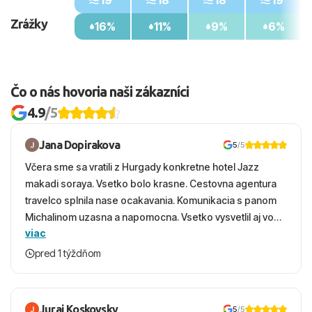
19°
18°
18°
19°
Zrážky
16%
11%
9%
6%
Čo o nás hovoria naši zákazníci
4.9
/5
Jana Dopirakova
5
/5
Včera sme sa vratili z Hurgady konkretne hotel Jazz
makadi soraya. Vsetko bolo krasne. Cestovna agentura
travelco splnila nase ocakavania. Komunikacia s panom
Michalinom uzasna a napomocna. Vsetko vysvetlil aj vo
viac
vecernych hodinach zaco sa ospravedlnujem. Hotel
krasny, cisty. Sluzby top. Strava, prostredie, more,
pred 1 týždňom
snorchlovanie. Dakujeme velmi pekne S pozdravom
Juraj Koskovsky
5
/5