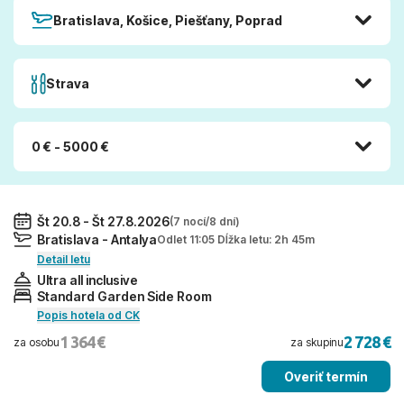
Bratislava, Košice, Piešťany, Poprad
Strava
0 € - 5000 €
Št 20.8 - Št 27.8.2026
(7 nocí/8 dní)
Bratislava - Antalya
Odlet 11:05 Dĺžka letu: 2h 45m
Detail letu
Ultra all inclusive
Standard Garden Side Room
Popis hotela od CK
1 364 €
2 728 €
za osobu
za skupinu
Overiť termín