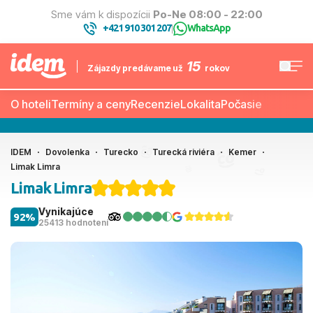
Sme vám k dispozícii
Po-Ne 08:00 - 22:00
+421 910 301 207
WhatsApp
|
15
Zájazdy predávame už
rokov
O hoteli
Termíny a ceny
Recenzie
Lokalita
Počasie
IDEM
Dovolenka
Turecko
Turecká riviéra
Kemer
Limak Limra
Limak Limra
Vynikajúce
92%
25413 hodnotení