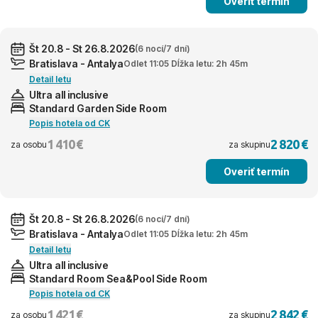
Overiť termín
Št 20.8 - St 26.8.2026
(6 nocí/7 dní)
Bratislava - Antalya
Odlet 11:05 Dĺžka letu: 2h 45m
Detail letu
Ultra all inclusive
Standard Garden Side Room
Popis hotela od CK
1 410 €
2 820 €
za osobu
za skupinu
Overiť termín
Št 20.8 - St 26.8.2026
(6 nocí/7 dní)
Bratislava - Antalya
Odlet 11:05 Dĺžka letu: 2h 45m
Detail letu
Ultra all inclusive
Standard Room Sea&Pool Side Room
Popis hotela od CK
1 421 €
2 842 €
za osobu
za skupinu