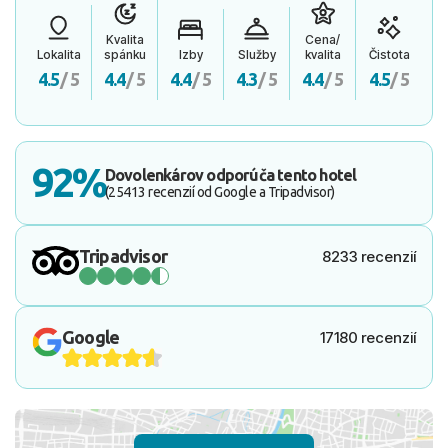
Kvalita
Cena/
Lokalita
spánku
Izby
Služby
kvalita
Čistota
4.5
/ 5
4.4
/ 5
4.4
/ 5
4.3
/ 5
4.4
/ 5
4.5
/ 5
92%
Dovolenkárov odporúča tento hotel
(25413 recenzií od Google a Tripadvisor)
Tripadvisor
8233 recenzií
Google
17180 recenzií