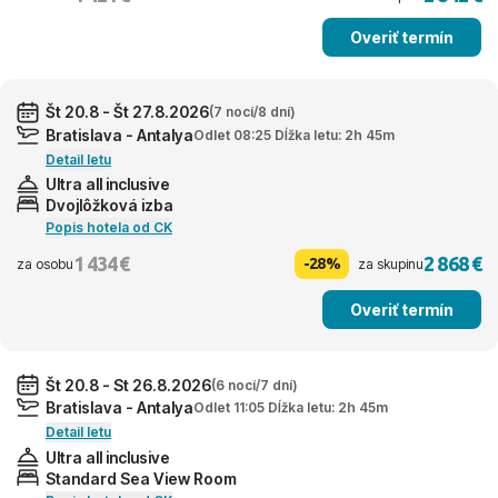
Overiť termín
Št 20.8 - Št 27.8.2026
(7 nocí/8 dní)
Bratislava - Antalya
Odlet 08:25 Dĺžka letu: 2h 45m
Detail letu
Ultra all inclusive
Dvojlôžková izba
Popis hotela od CK
1 434 €
2 868 €
-28%
za osobu
za skupinu
Overiť termín
Št 20.8 - St 26.8.2026
(6 nocí/7 dní)
Bratislava - Antalya
Odlet 11:05 Dĺžka letu: 2h 45m
Detail letu
Ultra all inclusive
Standard Sea View Room