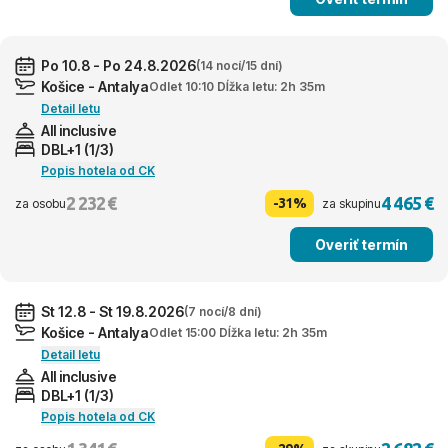
Po 10.8 - Po 24.8.2026
(14 nocí/15 dní)
Košice - Antalya
Odlet 10:10 Dĺžka letu: 2h 35m
Detail letu
All inclusive
DBL+1 (1/3)
Popis hotela od CK
2 232 €
4 465 €
-31%
za osobu
za skupinu
Overiť termín
St 12.8 - St 19.8.2026
(7 nocí/8 dní)
Košice - Antalya
Odlet 15:00 Dĺžka letu: 2h 35m
Detail letu
All inclusive
DBL+1 (1/3)
Popis hotela od CK