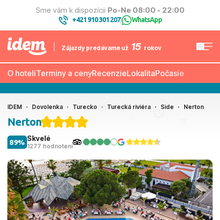
Sme vám k dispozícii
Po-Ne 08:00 - 22:00
+421 910 301 207
WhatsApp
|
15
Zájazdy predávame už
rokov
O hoteli
Termíny a ceny
Recenzie
Lokalita
Počasie
IDEM
Dovolenka
Turecko
Turecká riviéra
Side
Nerton
Nerton
Skvelé
89%
1277 hodnotení