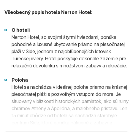
Všeobecný popis hotela Nerton Hotel:
O hoteli
Nerton Hotel, so svojimi štyrmi hviezdami, ponúka
pohodlné a luxusné ubytovanie priamo na piesočnatej
pláži v Side, jednom z najobľúbenejších letovísk
Tureckej riviéry. Hotel poskytuje dokonalé zázemie pre
relaxačnú dovolenku s množstvom zábavy a rekreácie.
Poloha
Hotel sa nachádza v ideálnej polohe priamo na krásnej
piesočnatej pláži s pozvoľným vstupom do mora. Je
situovaný v blízkosti historických pamiatok, ako sú ruiny
chrámov Athény a Apollóna, a malebného prístavu. Len
15 minút chôdze od hotela sa nachádza starobylé
centrum Side, ktoré ponúka nákupné a zábavné
možnosti v pravej dovolenkovej atmosfére.