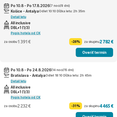
Po 10.8 - Po 17.8.2026
(7 nocí/8 dní)
Košice - Antalya
Odlet 10:10 Dĺžka letu: 2h 35m
Detail letu
All inclusive
DBL+1 (1/3)
Popis hotela od CK
1 391 €
2 782 €
-26%
za osobu
za skupinu
Overiť termín
Po 10.8 - Po 24.8.2026
(14 nocí/15 dní)
Bratislava - Antalya
Odlet 18:10 Dĺžka letu: 2h 45m
Detail letu
All inclusive
DBL+1 (1/3)
Popis hotela od CK
2 232 €
4 465 €
-31%
za osobu
za skupinu
Overiť termín