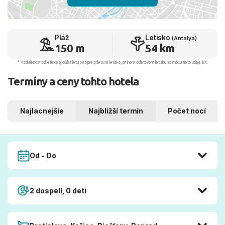
Pláž
Letisko
(Antalya)
150 m
54 km
* Vzdialenosť od letiska aj dľžka letu platí pre príletové letisko, pri inom odletovom letisku sa môžu tieto údaje líšiť.
Termíny a ceny tohto hotela
Najlacnejšie
Najbližší termín
Počet nocí
Od - Do
2 dospelí, 0 deti