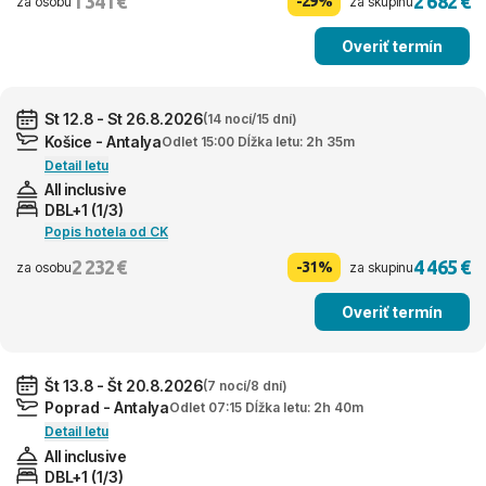
1 341 €
2 682 €
-29%
za osobu
za skupinu
Overiť termín
St 12.8 - St 26.8.2026
(14 nocí/15 dní)
Košice - Antalya
Odlet 15:00 Dĺžka letu: 2h 35m
Detail letu
All inclusive
DBL+1 (1/3)
Popis hotela od CK
2 232 €
4 465 €
-31%
za osobu
za skupinu
Overiť termín
Št 13.8 - Št 20.8.2026
(7 nocí/8 dní)
Poprad - Antalya
Odlet 07:15 Dĺžka letu: 2h 40m
Detail letu
All inclusive
DBL+1 (1/3)