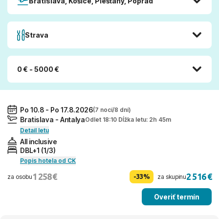
Bratislava, Košice, Piešťany, Poprad
Strava
0 € - 5000 €
Po 10.8 - Po 17.8.2026
(7 nocí/8 dní)
Bratislava - Antalya
Odlet 18:10 Dĺžka letu: 2h 45m
Detail letu
All inclusive
DBL+1 (1/3)
Popis hotela od CK
1 258 €
2 516 €
-33%
za osobu
za skupinu
Overiť termín