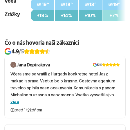
Voda
19°
18°
18°
19°
Zrážky
19%
14%
10%
7%
Čo o nás hovoria naši zákazníci
4.9
/5
Jana Dopirakova
5
/5
Včera sme sa vratili z Hurgady konkretne hotel Jazz
makadi soraya. Vsetko bolo krasne. Cestovna agentura
travelco splnila nase ocakavania. Komunikacia s panom
Michalinom uzasna a napomocna. Vsetko vysvetlil aj vo
viac
vecernych hodinach zaco sa ospravedlnujem. Hotel
krasny, cisty. Sluzby top. Strava, prostredie, more,
pred 1 týždňom
snorchlovanie. Dakujeme velmi pekne S pozdravom