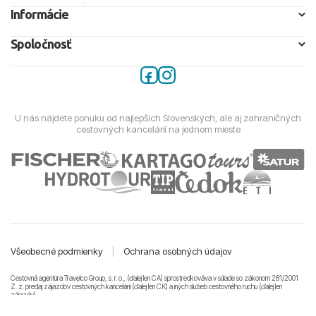
Informácie
Spoločnosť
U nás nájdete ponuku od najlepších Slovenských, ale aj zahraničných
cestovných kancelárií na jednom mieste
Všeobecné podmienky
|
Ochrana osobných údajov
Cestovná agentúra Travelco Group, s. r. o., (ďalej len CA) sprostredkováva v súlade so zákonom 281/2001
Z. z. predaj zájazdov cestovných kancelárii (ďalej len CK) a iných služieb cestovného ruchu (ďalej len
zájazdy).
© 2011-2026 Travelco Group, s. r. o. Všetky práva vyhradené.