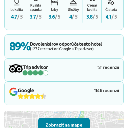
Kvalita
Cena/
Lokalita
spánku
Izby
Služby
kvalita
Čistota
4.7
/ 5
3.7
/ 5
3.6
/ 5
4
/ 5
3.8
/ 5
4.1
/ 5
89%
Dovolenkárov odporúča tento hotel
(1277 recenzií od Google a Tripadvisor)
Tripadvisor
131 recenzií
Google
1146 recenzií
Zobraziť na mape