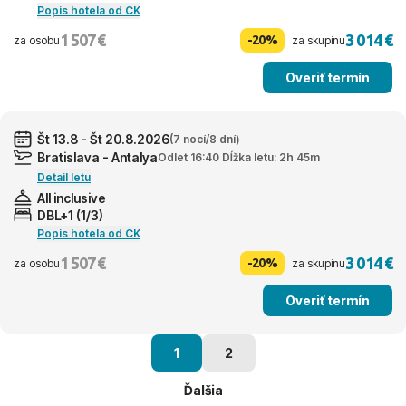
Popis hotela od CK
1 507 €
3 014 €
-20%
za osobu
za skupinu
Overiť termín
Št 13.8 - Št 20.8.2026
(7 nocí/8 dní)
Bratislava - Antalya
Odlet 16:40 Dĺžka letu: 2h 45m
Detail letu
All inclusive
DBL+1 (1/3)
Popis hotela od CK
1 507 €
3 014 €
-20%
za osobu
za skupinu
Overiť termín
1
2
Ďalšia