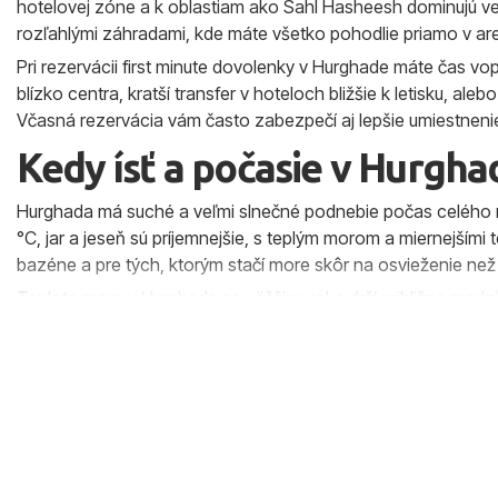
hotelovej zóne a k oblastiam ako Sahl Hasheesh dominujú ve
rozľahlými záhradami, kde máte všetko pohodlie priamo v are
Pri rezervácii first minute dovolenky v Hurghade máte čas vopr
blízko centra, kratší transfer v hoteloch bližšie k letisku, al
Včasná rezervácia vám často zabezpečí aj lepšie umiestnenie 
Kedy ísť a počasie v Hurgha
Hurghada má suché a veľmi slnečné podnebie počas celého r
°C, jar a jeseň sú príjemnejšie, s teplým morom a miernejšími
bazéne a pre tých, ktorým stačí more skôr na osvieženie než
Teplota mora v Hurghade sa väčšinu roka drží približne medz
mesiace od jari až do neskorej jesene. Vďaka first minute d
presne na obdobie, ktoré vám vyhovuje – či už ide o letné pr
Ak chcete presnejší prehľad počasia podľa mesiacov aj ďalšie
sprievodca Egyptom
a stránku
Počasie Egypt
.
Transfery a odlety