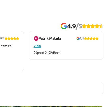
4.9
/5
Patrik Matula
5
/5
5
/5
viac
úfam že i
pred 2 týždňami