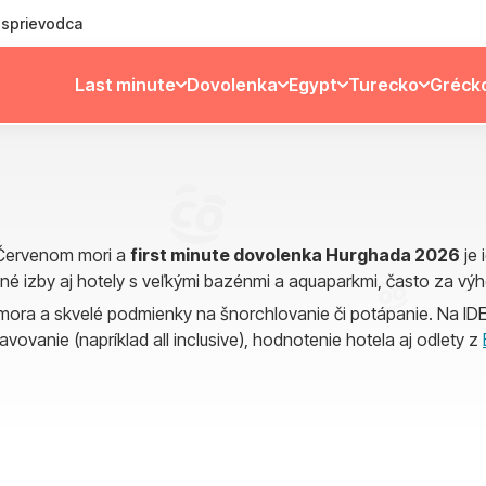
ý sprievodca
Last minute
Dovolenka
Egypt
Turecko
Gréck
i Červenom mori a
first minute dovolenka Hurghada 2026
je 
inné izby aj hotely s veľkými bazénmi a aquaparkmi, často za v
mora a skvelé podmienky na šnorchlovanie či potápanie. Na IDE
travovanie (napríklad all inclusive), hodnotenie hotela aj odlety z