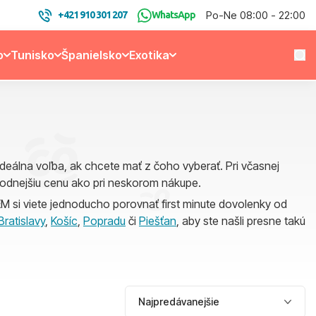
Po-Ne 08:00 - 22:00
+421 910 301 207
WhatsApp
o
Tunisko
Španielsko
Exotika
ideálna voľba, ak chcete mať z čoho vyberať. Pri včasnej
ýhodnejšiu cenu ako pri neskorom nákupe.
M si viete jednoducho porovnať first minute dovolenky od
Bratislavy
,
Košíc
,
Popradu
či
Piešťan
, aby ste našli presne takú