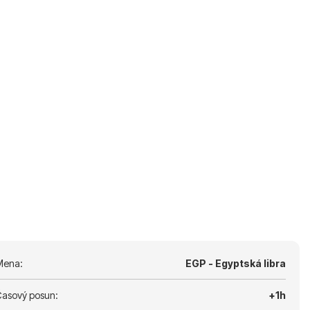
Mena:
EGP - Egyptská libra
asový posun:
+1h