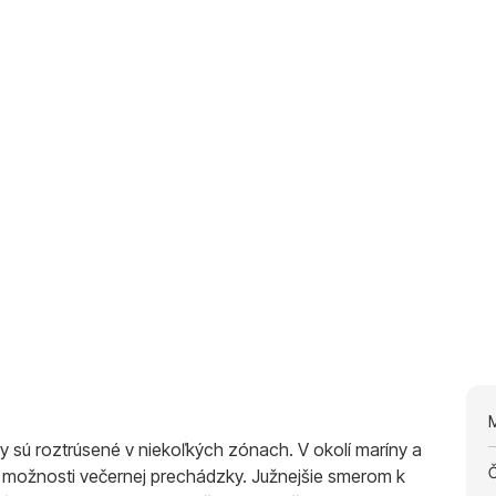
 sú roztrúsené v niekoľkých zónach. V okolí maríny a
Č
aj možnosti večernej prechádzky. Južnejšie smerom k