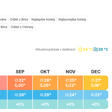
iedne
Odlet z Brna
Najlepšie hotely
Najlacnejšie hotely
 Brna
Odlet z Ostravy
34 °C
29 °C
Aktuálne počasie v destinacii
SEP
OKT
NOV
DEC
°
32°
28°
25°
21°
30°
26°
22°
18°
°
28°
26°
24°
22°
0%
0%
0%
0%