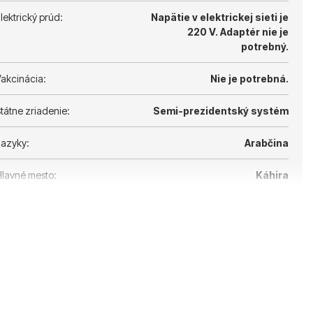
lektrický prúd:
Napätie v elektrickej sieti je
220 V.
Adaptér nie je
potrebný.
akcinácia:
Nie je potrebná.
tátne zriadenie:
Semi-prezidentský systém
azyky:
Arabčina
lavné mesto:
Káhira