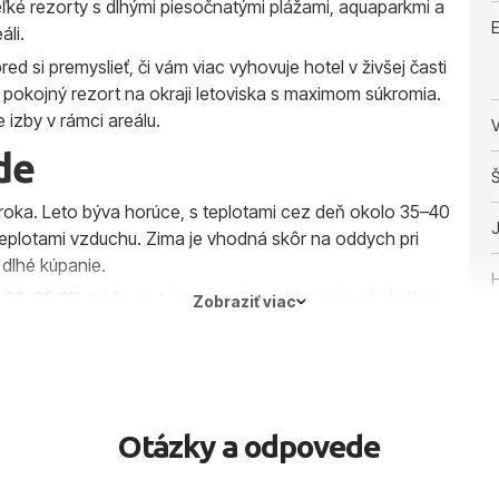
ľké rezorty s dlhými piesočnatými plážami, aquaparkmi a
E
áli.
ed si premyslieť, či vám viac vyhovuje hotel v živšej časti
ebo pokojný rezort na okraji letoviska s maximom súkromia.
izby v rámci areálu.
V
de
Š
oka. Leto býva horúce, s teplotami cez deň okolo 35–40
J
 teplotami vzduchu. Zima je vhodná skôr na oddych pri
 dlhé kúpanie.
H
i 22–28 °C, takže na kúpanie a šnorchlovanie sú ideálne
Zobraziť viac
ovolenke v Hurghade si viete komfortne zarezervovať termín
ázdniny, jún alebo obľúbený september.
 praktické rady k cestovaniu, oplatí sa pozrieť náš
turistický
Otázky a odpovede