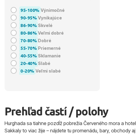
95-100%
Výnimočné
90-95%
Vynikajúce
86-90%
Skvelé
80-86%
Veľmi dobré
70-80%
Dobré
55-70%
Priemerné
40-55%
Sklamanie
20-40%
Slabé
0-20%
Veľmi slabé
Prehľad častí / polohy
Hurghada sa tiahne pozdĺž pobrežia Červeného mora a hotely
Sakkaly to viac žije – nájdete tu promenádu, bary, obchody 