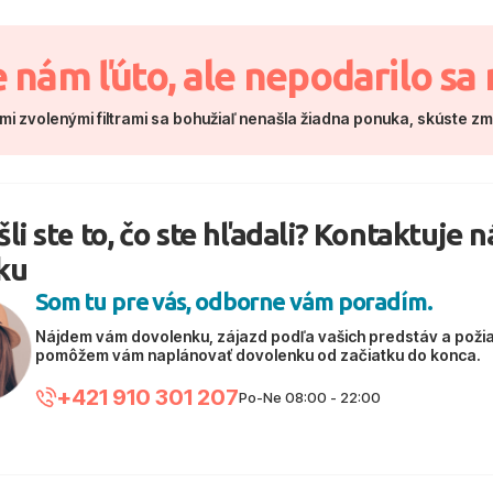
e nám ľúto, ale nepodarilo sa 
mi zvolenými filtrami sa bohužiaľ nenašla žiadna ponuka, skúste z
li ste to, čo ste hľadali? Kontaktuje 
ku
Som tu pre vás, odborne vám poradím.
Nájdem vám dovolenku, zájazd podľa vašich predstáv a poži
pomôžem vám naplánovať dovolenku od začiatku do konca.
+421 910 301 207
Po-Ne 08:00 - 22:00