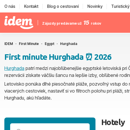
O nás
Kontakt
Blog o cestovaní
Novinky
Turistick
15
Zájazdy predávame už
rokov
IDEM
First Minute
Egypt
Hurghada
First minute Hurghada ⏰ 2026
Hurghada
patrí medzi najobľúbenejšie egyptské letoviská pr
rezervácii získate väčšiu šancu na lepšie izby, obľúbené rod
Letovisko ponúka dlhé piesočnaté pláže, pozvoľný vstup do 
viacerých cestoviek, nastaviť si vo filtroch polohu pri pláži, s
Hurghadu, akú hľadáte.
Hotely