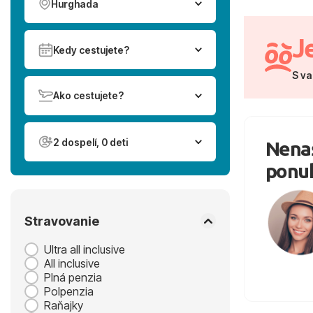
Hurghada
J
Kedy cestujete?
S va
Ako cestujete?
2 dospelí, 0 deti
Nenaš
ponu
Stravovanie
Ultra all inclusive
All inclusive
Plná penzia
Polpenzia
Raňajky