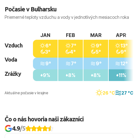
Počasie v Bulharsku
Priemerné teploty vzduchu a vody v jednotlivých mesiacoch roka
JAN
FEB
MAR
APR
Vzduch
6°
7°
9°
13°
3°
4°
5°
9°
Voda
9°
7°
9°
12°
Zrážky
9%
8%
8%
11%
26 °C
27 °C
Aktuálne počasie v krajine
Čo o nás hovoria naši zákazníci
4.9
/5