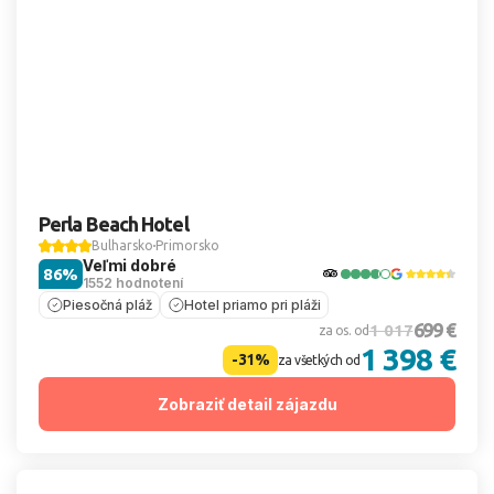
Perla Beach Hotel
Bulharsko
Primorsko
Veľmi dobré
86%
1552 hodnotení
Piesočná pláž
Hotel priamo pri pláži
699 €
1 017
za os. od
1 398 €
-31%
za všetkých od
Zobraziť detail zájazdu