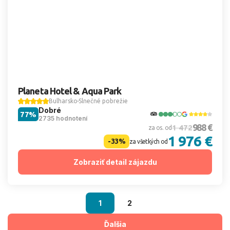
Planeta Hotel & Aqua Park
Bulharsko
Slnečné pobrežie
Dobré
77%
2735 hodnotení
988 €
1 472
za os. od
1 976 €
-33%
za všetkých od
Zobraziť detail zájazdu
1
2
Ďalšia