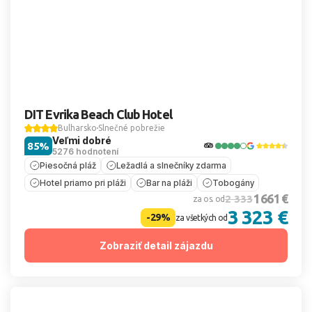
DIT Evrika Beach Club Hotel
Bulharsko
Slnečné pobrežie
Veľmi dobré
85%
5276 hodnotení
Piesočná pláž
Ležadlá a slnečníky zdarma
Hotel priamo pri pláži
Bar na pláži
Tobogány
1 661 €
2 333
za os. od
3 323 €
-29%
za všetkých od
Zobraziť detail zájazdu