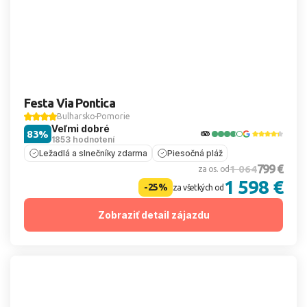
Festa Via Pontica
Bulharsko
Pomorie
Veľmi dobré
83%
1853 hodnotení
Ležadlá a slnečníky zdarma
Piesočná pláž
799 €
1 064
za os. od
1 598 €
-25%
za všetkých od
Zobraziť detail zájazdu