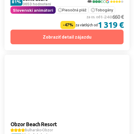
81%
3653 hodnotení
Slovenskí animátori
Piesočná pláž
Tobogány
660 €
1 240
za os. od
1 319 €
-47%
za všetkých od
Zobraziť detail zájazdu
Obzor Beach Resort
Bulharsko
Obzor