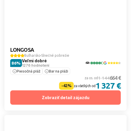
LONGOSA
Bulharsko
Slnečné pobrežie
Veľmi dobré
86%
1276 hodnotení
Piesočná pláž
Bar na pláži
664 €
1 144
za os. od
1 327 €
-42%
za všetkých od
Zobraziť detail zájazdu