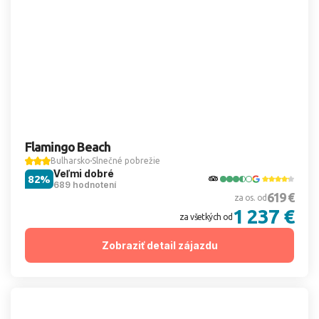
Flamingo Beach
Bulharsko
Slnečné pobrežie
Veľmi dobré
82%
689 hodnotení
619 €
za os. od
1 237 €
za všetkých od
Zobraziť detail zájazdu