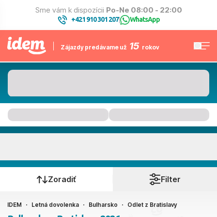
Sme vám k dispozícii
Po-Ne 08:00 - 22:00
+421 910 301 207
WhatsApp
|
15
Zájazdy predávame už
rokov
Bulharsko
Kedy cestujete?
Zoradiť
Filter
IDEM
Letná dovolenka
Bulharsko
Odlet z Bratislavy
Bratislava