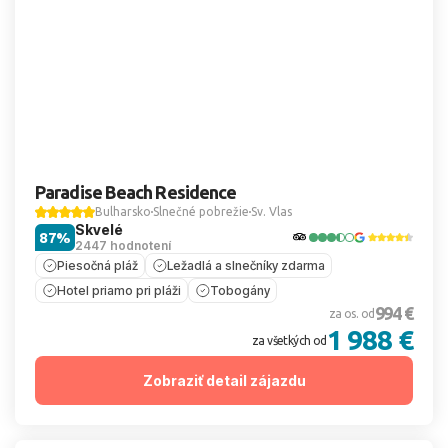
Paradise Beach Residence
Bulharsko
Slnečné pobrežie
Sv. Vlas
Skvelé
87%
2447 hodnotení
Piesočná pláž
Ležadlá a slnečníky zdarma
Hotel priamo pri pláži
Tobogány
994 €
za os. od
1 988 €
za všetkých od
Zobraziť detail zájazdu