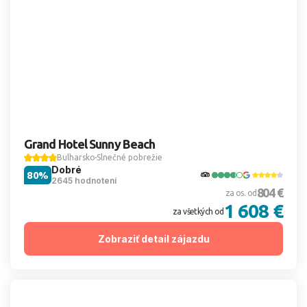
Grand Hotel Sunny Beach
Bulharsko
Slnečné pobrežie
Dobré
80%
2645 hodnotení
804 €
za os. od
1 608 €
za všetkých od
Zobraziť detail zájazdu