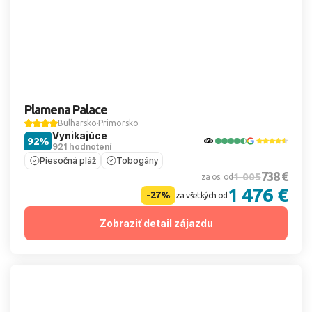
Plamena Palace
Bulharsko
Primorsko
Vynikajúce
92%
921 hodnotení
Piesočná pláž
Tobogány
738 €
1 005
za os. od
1 476 €
-27%
za všetkých od
Zobraziť detail zájazdu