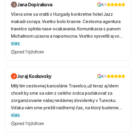
Jana Dopirakova
5
/5
Včera sme sa vratili z Hurgady konkretne hotel Jazz
makadi soraya. Vsetko bolo krasne. Cestovna agentura
travelco splnila nase ocakavania. Komunikacia s panom
Michalinom uzasna a napomocna. Vsetko vysvetlil aj vo
viac
vecernych hodinach zaco sa ospravedlnujem. Hotel
krasny, cisty. Sluzby top. Strava, prostredie, more,
pred 1 týždňom
snorchlovanie. Dakujeme velmi pekne S pozdravom
Juraj Koskovsky
5
/5
Milý tím cestovnej kancelárie Travelco,už teraz aj Idem
chceli by sme sa vám z celého srdca poďakovať za
zorganizovanie našej nedávnej dovolenky v Turecku.
Vďaka vám sme prežili nádherný čas, na ktorý budeme
viac
ešte dlho s úsmevom spomínať. ​Všetko prebehlo
absolútne hladko – od prvotného výberu zájazdu, cez
pred 1 týždňom
ochotnú komunikáciu, až po samotný transfer a pobyt. ​