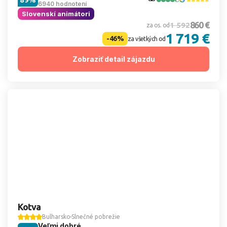
6940 hodnotení
Slovenskí animátori
860 €
1 592
za os. od
1 719 €
-46%
za všetkých od
Zobraziť detail zájazdu
Kotva
Bulharsko
Slnečné pobrežie
Veľmi dobré