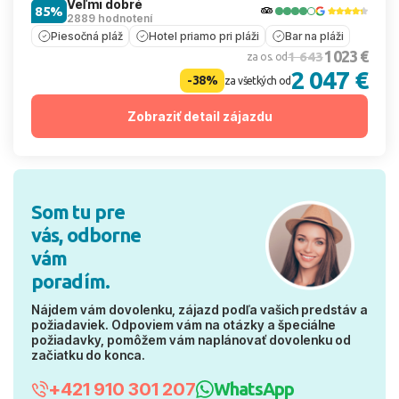
Veľmi dobré
85%
2889 hodnotení
Piesočná pláž
Hotel priamo pri pláži
Bar na pláži
1 023 €
1 643
za os. od
2 047 €
-38%
za všetkých od
Zobraziť detail zájazdu
Som tu pre
vás, odborne
vám
poradím.
Nájdem vám dovolenku, zájazd podľa vašich predstáv a
požiadaviek. Odpoviem vám na otázky a špeciálne
požiadavky, pomôžem vám naplánovať dovolenku od
začiatku do konca.
+421 910 301 207
WhatsApp