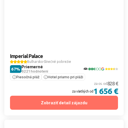
Imperial Palace
Bulharsko
Slnečné pobrežie
Priemerné
67%
6221 hodnotení
Piesočná pláž
Hotel priamo pri pláži
828 €
za os. od
1 656 €
za všetkých od
Zobraziť detail zájazdu