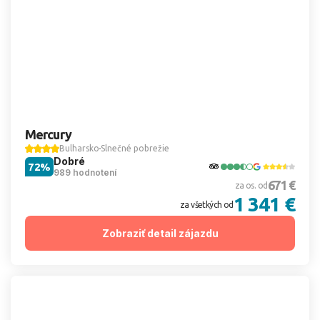
Mercury
Bulharsko
Slnečné pobrežie
Dobré
72%
989 hodnotení
671 €
za os. od
1 341 €
za všetkých od
Zobraziť detail zájazdu