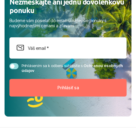
Nezmeškajte ani jednu dovolenkovú
ponuku
Budeme vám posielať do email-u najlepšie ponuky s
najvýhodnejšími cenami a zľavami
Prihlásením sa k odberu súhlasíte s
Ochranou osobných
údajov