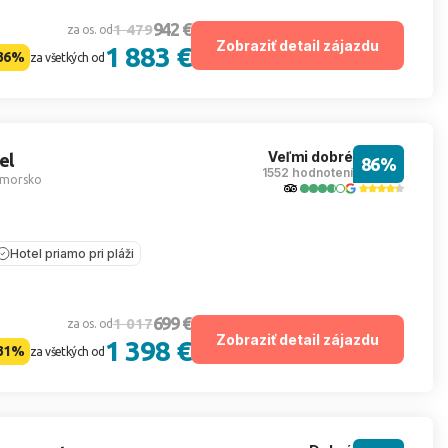
942 €
1 479
za os. od
Zobraziť detail zájazdu
1 883 €
36%
za všetkých od
Veľmi dobré
el
86%
1552 hodnotení
imorsko
Hotel priamo pri pláži
699 €
1 017
za os. od
Zobraziť detail zájazdu
1 398 €
31%
za všetkých od