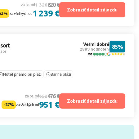
620 €
1 328
za os. od
Zobraziť detail zájazdu
1 239 €
53%
za všetkých od
Veľmi dobré
sort
85%
2889 hodnotení
zor
Hotel priamo pri pláži
Bar na pláži
476 €
652
za os. od
Zobraziť detail zájazdu
951 €
-27%
za všetkých od