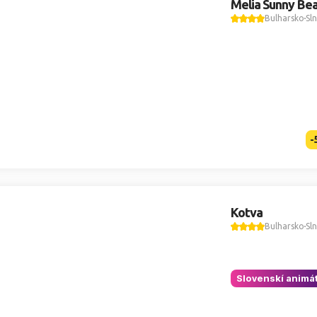
Melia Sunny Be
Bulharsko
Sl
-
Kotva
Bulharsko
Sl
Slovenskí animát