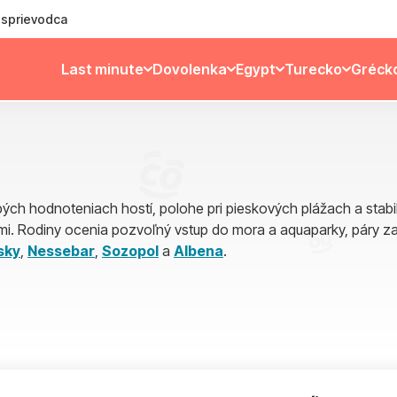
ý sprievodca
Last minute
Dovolenka
Egypt
Turecko
Gréck
ch hodnoteniach hostí, polohe pri pieskových plážach a stabilne
ami. Rodiny ocenia pozvoľný vstup do mora a aquaparky, páry z
sky
,
Nessebar
,
Sozopol
a
Albena
.