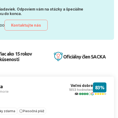
iadaviek. Odpoviem vám na otázky a špeciálne
ku do konca.
Kontaktujte nás
:00
iac ako 15 rokov
Oficiálny člen SACKA
kúseností
Veľmi dobré
ca
83%
1853 hodnotení
morie
íky zdarma
Piesočná pláž