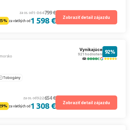
799 €
1 064
za os. od
Zobraziť detail zájazdu
1 598 €
25%
za všetkých od
Vynikajúce
92%
921 hodnotení
imorsko
Tobogány
654 €
922
za os. od
Zobraziť detail zájazdu
1 308 €
29%
za všetkých od