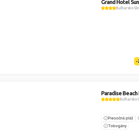
Grand Hotel Su
Bulharsko
Sl
-
Paradise Beach
Bulharsko
Piesočná pláž
Tobogány