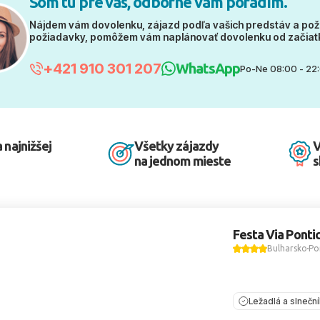
Som tu pre vás, odborne vám poradím.
Nájdem vám dovolenku, zájazd podľa vašich predstáv a pož
požiadavky, pomôžem vám naplánovať dovolenku od začiat
+421 910 301 207
WhatsApp
Po-Ne 08:00 - 22
 najnižšej
Všetky zájazdy
V
na jednom mieste
s
Festa Via Ponti
Bulharsko
Po
Ležadlá a slnečn