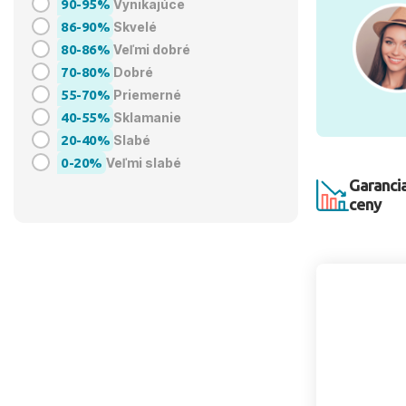
90-95%
Vynikajúce
86-90%
Skvelé
80-86%
Veľmi dobré
70-80%
Dobré
55-70%
Priemerné
40-55%
Sklamanie
20-40%
Slabé
0-20%
Veľmi slabé
Garancia
ceny