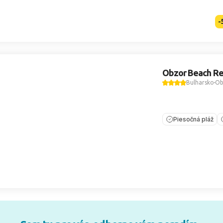
-
Obzor Beach Re
Bulharsko
Ob
Piesočná pláž