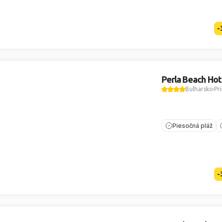
-
Perla Beach Hot
Bulharsko
Pr
Piesočná pláž
-