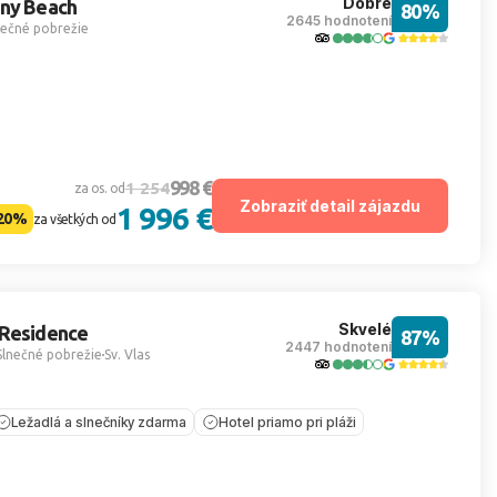
Dobré
nny Beach
80%
2645 hodnotení
nečné pobrežie
998 €
1 254
za os. od
Zobraziť detail zájazdu
1 996 €
20%
za všetkých od
Skvelé
 Residence
87%
2447 hodnotení
Slnečné pobrežie
Sv. Vlas
Ležadlá a slnečníky zdarma
Hotel priamo pri pláži