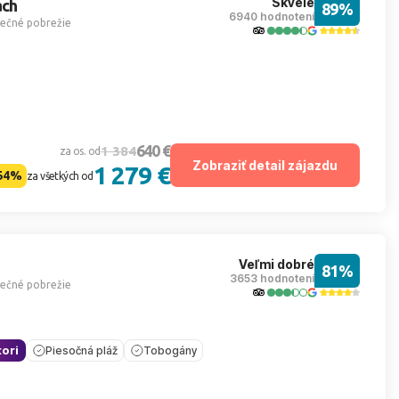
Skvelé
ach
89%
6940 hodnotení
nečné pobrežie
640 €
1 384
za os. od
Zobraziť detail zájazdu
1 279 €
54%
za všetkých od
Veľmi dobré
81%
3653 hodnotení
nečné pobrežie
ori
Piesočná pláž
Tobogány