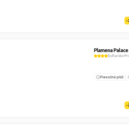
-
Plamena Palace
Bulharsko
Pr
Piesočná pláž
-