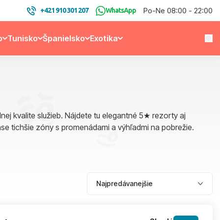
Po-Ne 08:00 - 22:00
+421 910 301 207
WhatsApp
o
Tunisko
Španielsko
Exotika
j kvalite služieb. Nájdete tu elegantné 5★ rezorty aj
ase tichšie zóny s promenádami a výhľadmi na pobrežie.