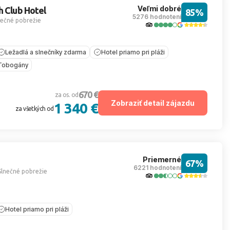
Veľmi dobré
h Club Hotel
85%
5276 hodnotení
nečné pobrežie
Ležadlá a slnečníky zdarma
Hotel priamo pri pláži
Tobogány
670 €
za os. od
Zobraziť detail zájazdu
1 340 €
za všetkých od
Priemerné
67%
6221 hodnotení
Slnečné pobrežie
Hotel priamo pri pláži