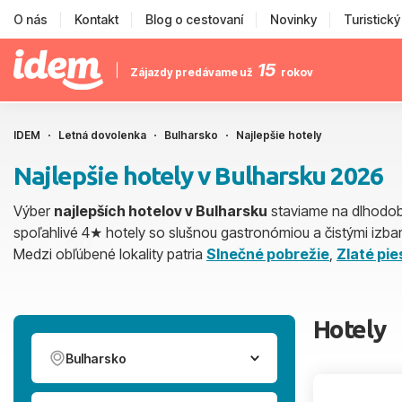
O nás
Kontakt
Blog o cestovaní
Novinky
Turistick
15
Zájazdy predávame už
rokov
IDEM
Letná dovolenka
Bulharsko
Najlepšie hotely
Najlepšie hotely v Bulharsku 2026
Výber
najlepších hotelov v Bulharsku
staviame na dlhodobý
spoľahlivé 4★ hotely so slušnou gastronómiou a čistými izb
Medzi obľúbené lokality patria
Slnečné pobrežie
,
Zlaté pie
Hotely
Bulharsko