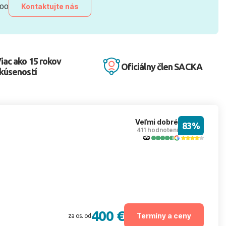
Kontaktujte nás
:00
iac ako 15 rokov
Oficiálny člen SACKA
kúseností
Veľmi dobré
83%
411 hodnotení
400 €
Termíny a ceny
za os. od