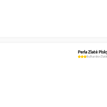
á
y priateľov, ktoré chcú more za rozumnú cenu. Výhodou je jedno
adáš destináciu, kde vieš skombinovať dostupnú cenu, pláže a poh
Perla Zlaté Písk
Bulharsko
Zlaté