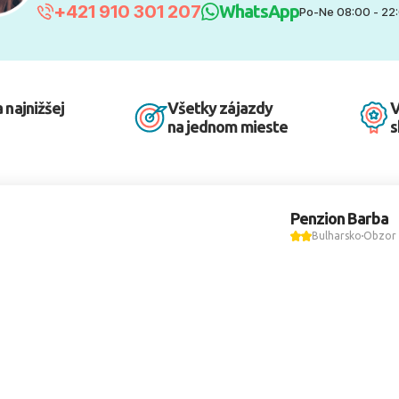
+421 910 301 207
WhatsApp
Po-Ne 08:00 - 22
 najnižšej
Všetky zájazdy
V
na jednom mieste
s
Penzion Barba
Bulharsko
Obzor