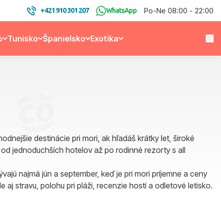
Po-Ne 08:00 - 22:00
+421 910 301 207
WhatsApp
o
Tunisko
Španielsko
Exotika
ejšie destinácie pri mori, ak hľadáš krátky let, široké
 od jednoduchších hotelov až po rodinné rezorty s all
ývajú najmä jún a september, keď je pri mori príjemne a ceny
aj stravu, polohu pri pláži, recenzie hostí a odletové letisko.