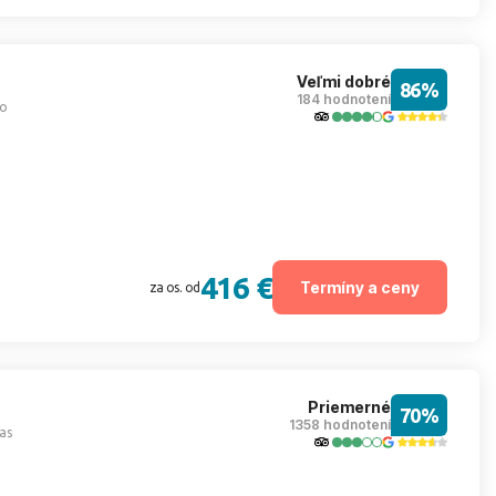
Veľmi dobré
86%
184 hodnotení
o
416 €
Termíny a ceny
za os. od
Priemerné
70%
1358 hodnotení
as