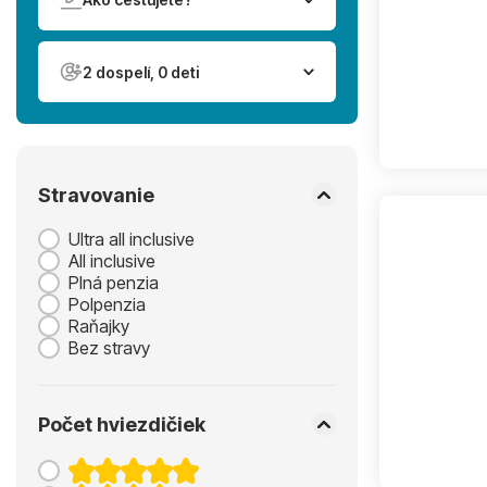
Pre koho je lacná dovolenka do Bulharska letecky vhodn
Bulharsko je dobrá voľba pre rodiny s deťmi, páry aj skupin
vybrať si medzi rušnejšími aj pokojnejšími strediskami. Ak hľ
2 dospelí, 0 deti
možnosti.
Stravovanie
Ultra all inclusive
All inclusive
Plná penzia
Polpenzia
Raňajky
Bez stravy
Počet hviezdičiek