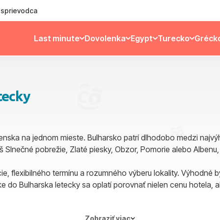
ý sprievodca
Last minute
Dovolenka
Egypt
Turecko
Gréck
tecky
nska na jednom mieste. Bulharsko patrí dlhodobo medzi najvýhodn
š Slnečné pobrežie, Zlaté piesky, Obzor, Pomorie alebo Albenu,
ie, flexibilného termínu a rozumného výberu lokality. Výhodné b
 do Bulharska letecky sa oplatí porovnať nielen cenu hotela, ale 
Zobraziť viac