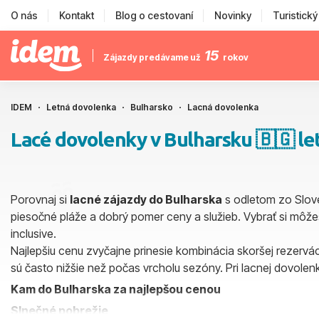
O nás
Kontakt
Blog o cestovaní
Novinky
Turistick
15
Zájazdy predávame už
rokov
IDEM
Letná dovolenka
Bulharsko
Lacná dovolenka
Lacé dovolenky v Bulharsku 🇧🇬 le
Porovnaj si
lacné zájazdy do Bulharska
s odletom zo Slove
piesočné pláže a dobrý pomer ceny a služieb. Vybrať si môže
inclusive.
Najlepšiu cenu zvyčajne prinesie kombinácia skoršej rezervác
sú často nižšie než počas vrcholu sezóny. Pri lacnej dovolenke
Kam do Bulharska za najlepšou cenou
Slnečné pobrežie