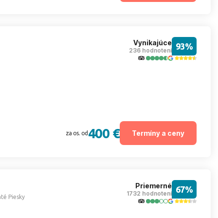
Vynikajúce
93%
236 hodnotení
400 €
Termíny a ceny
za os. od
Priemerné
67%
1732 hodnotení
até Piesky