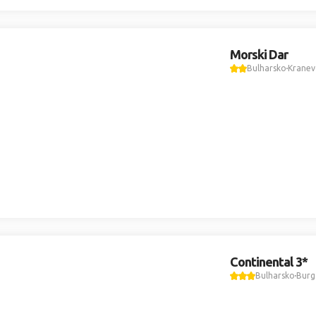
Morski Dar
Bulharsko
Kranev
Continental 3*
Bulharsko
Burg