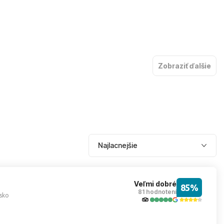
j lepšie vybavené hotely, dlhú pláž a veľa možností pre páry,
úcich, ktorí nechcú byť priamo v najrušnejšom centre.
Zobraziť ďalšie
žieb. Hodí sa pre tých, ktorí chcú viac možností na večerné
udí, ktorí hľadajú pohodovú letnú dovolenku bez zbytočne
Veľmi dobré
85%
81 hodnotení
sko