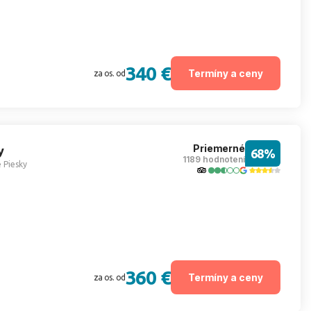
duchý letný typ dovolenky, široká ponuka hotelov a možnosť
odlný pobyt pri mori, Bulharsko patrí medzi najlepšie
340 €
Termíny a ceny
za os. od
Priemerné
y
68%
1189 hodnotení
 Piesky
360 €
Termíny a ceny
za os. od