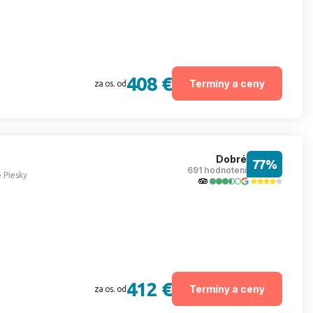
408 €
Termíny a ceny
za os. od
Dobré
77%
691 hodnotení
 Piesky
412 €
Termíny a ceny
za os. od