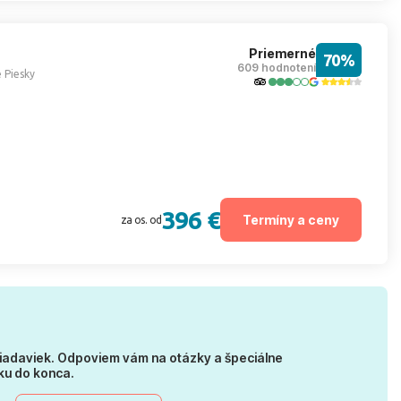
Priemerné
70%
609 hodnotení
 Piesky
396 €
Termíny a ceny
za os. od
iadaviek. Odpoviem vám na otázky a špeciálne
ku do konca.