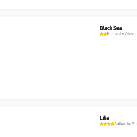
Black Sea
Bulharsko
Obzor
Lilia
Bulharsko
Zl