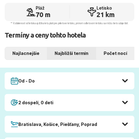
Pláž
Letisko
70 m
21 km
* Vzdialenosť od letiska aj dľžka letu platí pre príletové letisko, pri inom odletovom letisku sa môžu tieto údaje líšiť.
Termíny a ceny tohto hotela
Najlacnejšie
Najbližší termín
Počet nocí
Od - Do
2 dospelí, 0 deti
Bratislava, Košice, Piešťany, Poprad