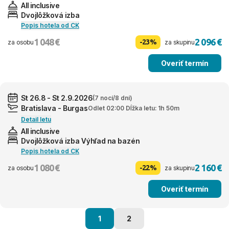
All inclusive
Dvojlôžková izba
Popis hotela od CK
1 048 €
2 096 €
-23%
za osobu
za skupinu
Overiť termín
St 26.8 - St 2.9.2026
(7 nocí/8 dní)
Bratislava - Burgas
Odlet 02:00 Dĺžka letu: 1h 50m
Detail letu
All inclusive
Dvojlôžková izba Výhľad na bazén
Popis hotela od CK
1 080 €
2 160 €
-22%
za osobu
za skupinu
Overiť termín
1
2