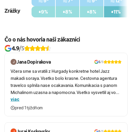
9°
7°
9°
12°
Zrážky
9%
8%
8%
11%
Čo o nás hovoria naši zákazníci
4.9
/5
Jana Dopirakova
5
/5
Včera sme sa vratili z Hurgady konkretne hotel Jazz
makadi soraya. Vsetko bolo krasne. Cestovna agentura
travelco splnila nase ocakavania. Komunikacia s panom
Michalinom uzasna a napomocna. Vsetko vysvetlil aj vo
viac
vecernych hodinach zaco sa ospravedlnujem. Hotel
krasny, cisty. Sluzby top. Strava, prostredie, more,
pred 1 týždňom
snorchlovanie. Dakujeme velmi pekne S pozdravom
Juraj Koskovsky
5
/5