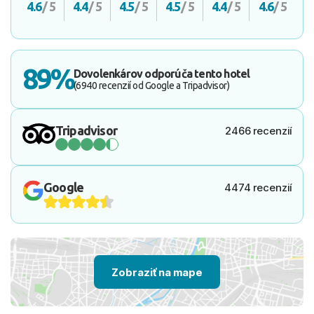
4.6
/ 5
4.4
/ 5
4.5
/ 5
4.5
/ 5
4.4
/ 5
4.6
/ 5
89%
Dovolenkárov odporúča tento hotel
(6940 recenzií od Google a Tripadvisor)
Tripadvisor
2466 recenzií
Google
4474 recenzií
Zobraziť na mape