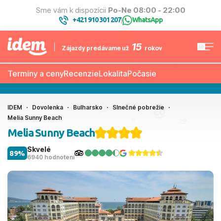
Sme vám k dispozícii
Po-Ne 08:00 - 22:00
+421 910 301 207
WhatsApp
|
15
Zájazdy predávame už
rokov
Termíny a ceny
Recenzie
Lokalita
Počasie
IDEM
Dovolenka
Bulharsko
Slnečné pobrežie
Melia Sunny Beach
Melia Sunny Beach
Skvelé
89%
6940 hodnotení