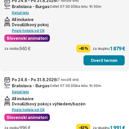
Po 24.8 - Po 31.8.2026
(7 nocí/8 dní)
Bratislava - Burgas
Odlet 07:30 Dĺžka letu: 1h 50m
Detail letu
All inclusive
Dvoulůžkový pokoj
Popis hotela od CK
Slovenskí animátori
940 €
1 879 €
-45%
za osobu
za skupinu
Overiť termín
Po 24.8 - Po 31.8.2026
(7 nocí/8 dní)
Bratislava - Burgas
Odlet 07:30 Dĺžka letu: 1h 50m
Detail letu
All inclusive
Dvoulůžkový pokoj s výhledem/bazén
Popis hotela od CK
Slovenskí animátori
996 €
1 991 €
-43%
za osobu
za skupinu