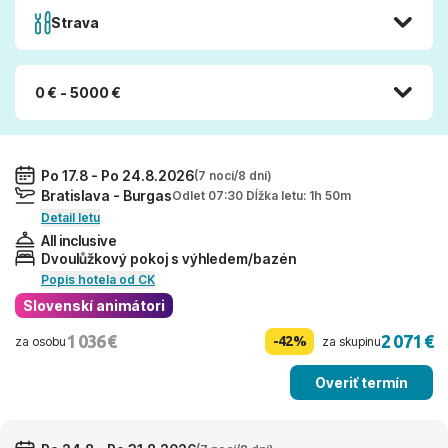
Strava
0 € - 5000 €
Po 17.8 - Po 24.8.2026
(7 nocí/8 dní)
Bratislava - Burgas
Odlet 07:30 Dĺžka letu: 1h 50m
Detail letu
All inclusive
Dvoulůžkový pokoj s výhledem/bazén
Popis hotela od CK
Slovenskí animátori
1 036 €
2 071 €
-42%
za osobu
za skupinu
Overiť termín