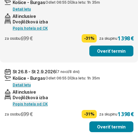
Košice - Burgas
Odlet 06:55 Dĺžka letu: 1h 35m
Detail letu
All inclusive
Dvojlôžková izba
Popis hotela od CK
699 €
1 398 €
-31%
za osobu
za skupinu
Overiť termín
St 26.8 - St 2.9.2026
(7 nocí/8 dní)
Košice - Burgas
Odlet 06:55 Dĺžka letu: 1h 35m
Detail letu
All inclusive
Dvojlôžková izba
Popis hotela od CK
699 €
1 398 €
-31%
za osobu
za skupinu
Overiť termín