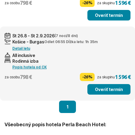
798 €
1 596 €
-26%
za osobu
za skupinu
Overiť termín
St 26.8 - St 2.9.2026
(7 nocí/8 dní)
Košice - Burgas
Odlet 06:55 Dĺžka letu: 1h 35m
Detail letu
All inclusive
Rodinná izba
Popis hotela od CK
798 €
1 596 €
-26%
za osobu
za skupinu
Overiť termín
1
Všeobecný popis hotela Perla Beach Hotel: