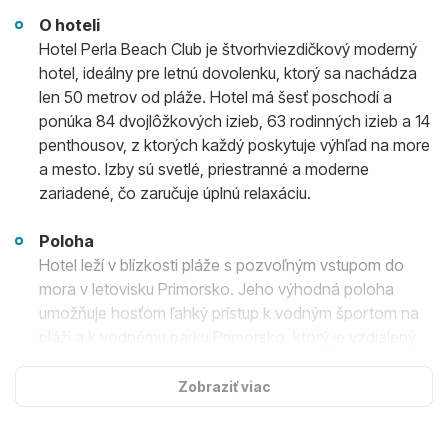
O hoteli
Hotel Perla Beach Club je štvorhviezdičkový moderný
hotel, ideálny pre letnú dovolenku, ktorý sa nachádza
len 50 metrov od pláže. Hotel má šesť poschodí a
ponúka 84 dvojlôžkových izieb, 63 rodinných izieb a 14
penthousov, z ktorých každý poskytuje výhľad na more
a mesto. Izby sú svetlé, priestranné a moderne
zariadené, čo zaručuje úplnú relaxáciu.
Poloha
Hotel leží v blízkosti pláže s pozvoľným vstupom do
mora v letovisku Primorsko. Jeho výhodná poloha
umožňuje hosťom ľahký prístup k vodným športom na
pláži a k vodnému parku Primorsko, ktorý je vzdialený
približne 200 metrov a ponúka rôzne vodné atrakcie.
Zobraziť viac
Ubytovanie
Hostia majú k dispozícii priestranné a pohodlne