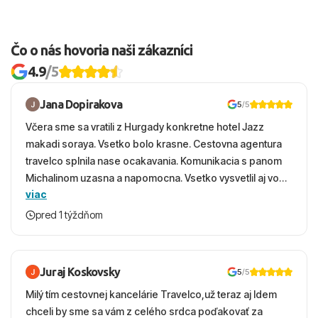
Čo o nás hovoria naši zákazníci
4.9
/5
Jana Dopirakova
5
/5
Včera sme sa vratili z Hurgady konkretne hotel Jazz
makadi soraya. Vsetko bolo krasne. Cestovna agentura
travelco splnila nase ocakavania. Komunikacia s panom
Michalinom uzasna a napomocna. Vsetko vysvetlil aj vo
viac
vecernych hodinach zaco sa ospravedlnujem. Hotel
krasny, cisty. Sluzby top. Strava, prostredie, more,
pred 1 týždňom
snorchlovanie. Dakujeme velmi pekne S pozdravom
Juraj Koskovsky
5
/5
Milý tím cestovnej kancelárie Travelco,už teraz aj Idem
chceli by sme sa vám z celého srdca poďakovať za