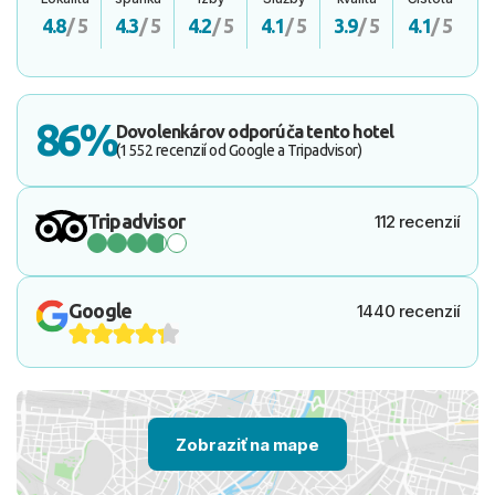
4.8
/ 5
4.3
/ 5
4.2
/ 5
4.1
/ 5
3.9
/ 5
4.1
/ 5
86%
Dovolenkárov odporúča tento hotel
(1552 recenzií od Google a Tripadvisor)
Tripadvisor
112 recenzií
Google
1440 recenzií
Zobraziť na mape