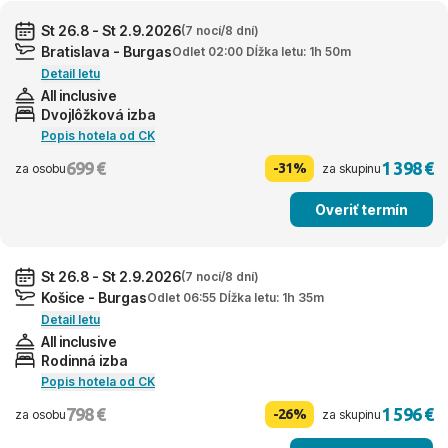
St 26.8 - St 2.9.2026
(7 nocí/8 dní)
Bratislava - Burgas
Odlet 02:00 Dĺžka letu: 1h 50m
Detail letu
All inclusive
Dvojlôžková izba
Popis hotela od CK
699 €
1 398 €
-31%
za osobu
za skupinu
Overiť termín
St 26.8 - St 2.9.2026
(7 nocí/8 dní)
Košice - Burgas
Odlet 06:55 Dĺžka letu: 1h 35m
Detail letu
All inclusive
Rodinná izba
Popis hotela od CK
798 €
1 596 €
-26%
za osobu
za skupinu