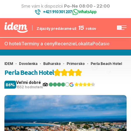
Sme vám k dispozícii
Po-Ne 08:00 - 22:00
+421 910 301 207
WhatsApp
|
15
Zájazdy predávame už
rokov
O hoteli
Termíny a ceny
Recenzie
Lokalita
Počasie
IDEM
Dovolenka
Bulharsko
Primorsko
Perla Beach Hotel
Perla Beach Hotel
Veľmi dobré
86%
1552 hodnotení