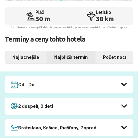
Pláž
Letisko
30 m
38 km
* Vzdialenosť od letiska aj dľžka letu platí pre príletové letisko, pri inom odletovom letisku sa môžu tieto údaje líšiť.
Termíny a ceny tohto hotela
Najlacnejšie
Najbližší termín
Počet nocí
Od - Do
2 dospelí, 0 deti
Bratislava, Košice, Piešťany, Poprad