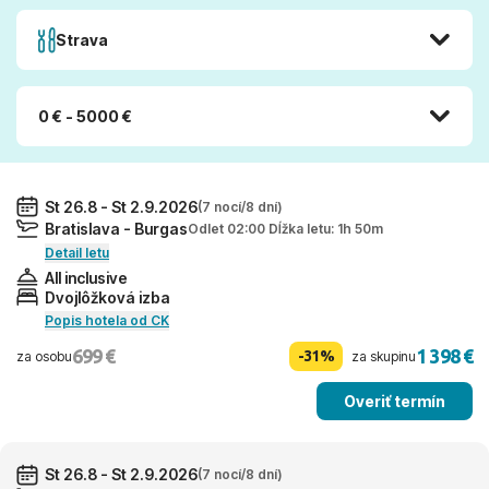
Strava
0 € - 5000 €
St 26.8 - St 2.9.2026
(7 nocí/8 dní)
Bratislava - Burgas
Odlet 02:00 Dĺžka letu: 1h 50m
Detail letu
All inclusive
Dvojlôžková izba
Popis hotela od CK
699 €
1 398 €
-31%
za osobu
za skupinu
Overiť termín
St 26.8 - St 2.9.2026
(7 nocí/8 dní)