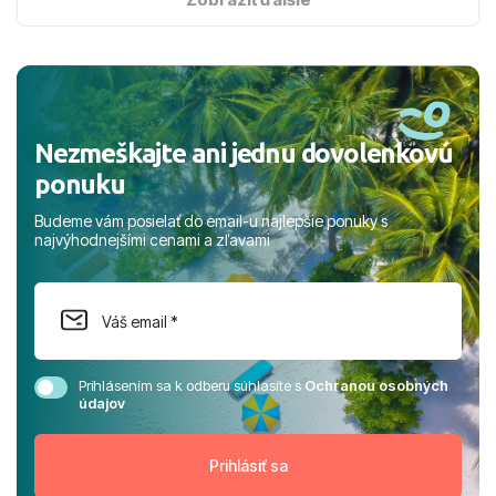
nabudúce! Ďakujeme za skvelé spomienky. ​S pozdravom
a prianím mnohých ďalších spokojných klientov, Juraj s
rodinou.
Nezmeškajte ani jednu dovolenkovú
ponuku
Budeme vám posielať do email-u najlepšie ponuky s
najvýhodnejšími cenami a zľavami
Prihlásením sa k odberu súhlasíte s
Ochranou osobných
údajov