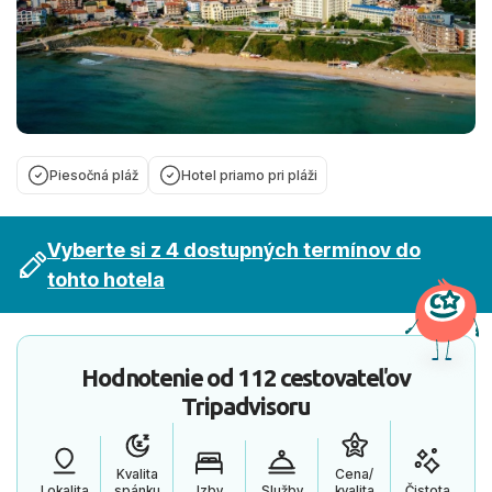
Piesočná pláž
Hotel priamo pri pláži
Vyberte si z 4 dostupných termínov do
tohto hotela
Hodnotenie od
112 cestovateľov
Tripadvisoru
Kvalita
Cena/
Lokalita
spánku
Izby
Služby
kvalita
Čistota