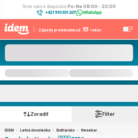
Sme vám k dispozícii
Po-Ne 08:00 - 22:00
+421 910 301 207
WhatsApp
|
15
Zájazdy predávame už
rokov
Nesebar
Kedy cestujete?
Zoradiť
Filter
IDEM
Letná dovolenka
Bulharsko
Nesebar
Ako cestujete?