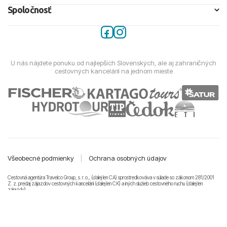
Spoločnosť
U nás nájdete ponuku od najlepších Slovenských, ale aj zahraničných
cestovných kancelárií na jednom mieste
Všeobecné podmienky
|
Ochrana osobných údajov
Cestovná agentúra Travelco Group, s. r. o., (ďalej len CA) sprostredkováva v súlade so zákonom 281/2001
Z. z. predaj zájazdov cestovných kancelárii (ďalej len CK) a iných služieb cestovného ruchu (ďalej len
zájazdy).
© 2011-2026 Travelco Group, s. r. o. Všetky práva vyhradené.