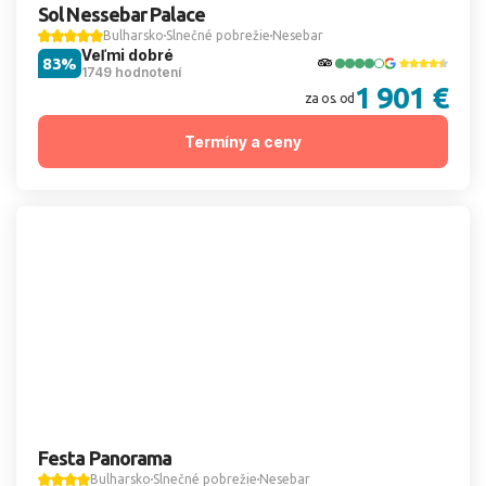
Sol Nessebar Palace
Bulharsko
Slnečné pobrežie
Nesebar
Veľmi dobré
83%
1749 hodnotení
1 901 €
za os. od
Termíny a ceny
Festa Panorama
Bulharsko
Slnečné pobrežie
Nesebar