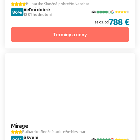
Bulharsko
Slnečné pobrežie
Nesebar
Veľmi dobré
86%
1881 hodnotení
788 €
za os. od
Termíny a ceny
Mirage
Bulharsko
Slnečné pobrežie
Nesebar
Skvelé
89%