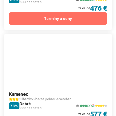
633 hodnotení
476 €
za os. od
Termíny a ceny
Kamenec
Bulharsko
Slnečné pobrežie
Nesebar
Dobré
78%
999 hodnotení
577 €
za os. od