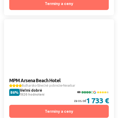
Termíny a ceny
MPM Arsena Beach Hotel
Bulharsko
Slnečné pobrežie
Nesebar
Veľmi dobré
86%
1926 hodnotení
1 733 €
za os. od
Termíny a ceny