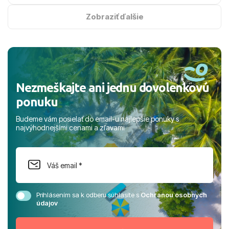
na vysokej úrovni. Všetko bolo zabezpečené na jednotku
s hviezdičkou. ​Už teraz sa tešíme, kam s nami vyrazíte
Zobraziť ďalšie
nabudúce! Ďakujeme za skvelé spomienky. ​S pozdravom
a prianím mnohých ďalších spokojných klientov, Juraj s
rodinou.
Nezmeškajte ani jednu dovolenkovú
ponuku
Budeme vám posielať do email-u najlepšie ponuky s
najvýhodnejšími cenami a zľavami
Prihlásením sa k odberu súhlasíte s
Ochranou osobných
údajov