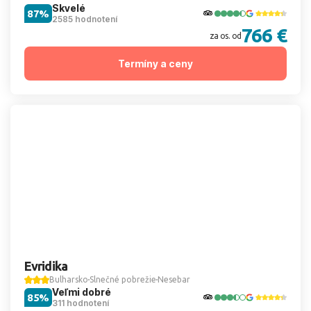
Skvelé
87%
2585 hodnotení
766 €
za os. od
Termíny a ceny
Evridika
Bulharsko
Slnečné pobrežie
Nesebar
Veľmi dobré
85%
311 hodnotení