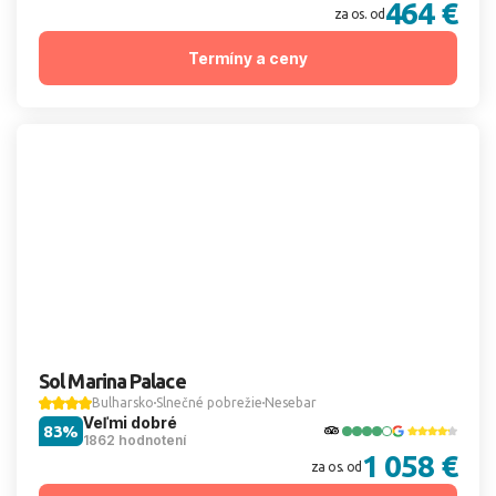
464 €
za os. od
Termíny a ceny
Sol Marina Palace
Bulharsko
Slnečné pobrežie
Nesebar
Veľmi dobré
83%
1862 hodnotení
1 058 €
za os. od