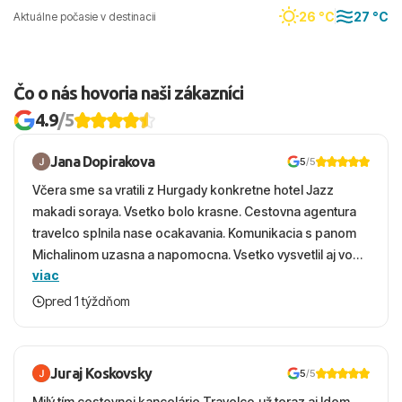
26 °C
27 °C
Aktuálne počasie v destinacii
Čo o nás hovoria naši zákazníci
4.9
/5
Jana Dopirakova
5
/5
Včera sme sa vratili z Hurgady konkretne hotel Jazz
makadi soraya. Vsetko bolo krasne. Cestovna agentura
travelco splnila nase ocakavania. Komunikacia s panom
Michalinom uzasna a napomocna. Vsetko vysvetlil aj vo
viac
vecernych hodinach zaco sa ospravedlnujem. Hotel
krasny, cisty. Sluzby top. Strava, prostredie, more,
pred 1 týždňom
snorchlovanie. Dakujeme velmi pekne S pozdravom
Juraj Koskovsky
5
/5
Milý tím cestovnej kancelárie Travelco,už teraz aj Idem