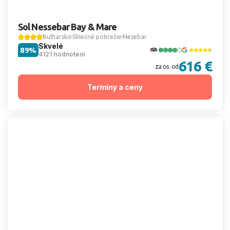
Sol Nessebar Bay & Mare
Bulharsko
Slnečné pobrežie
Nesebar
Skvelé
89%
4121 hodnotení
616 €
za os. od
Termíny a ceny