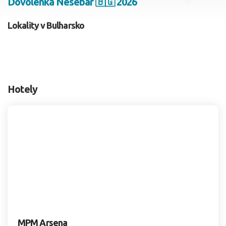
Dovolenka Nesebar 🇧🇬 2026
2 dospelí, 0 deti
Lokality v Bulharsko
Skyť
Hotely
MPM Arsena