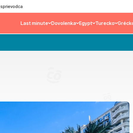
ý sprievodca
Last minute
Dovolenka
Egypt
Turecko
Gréck