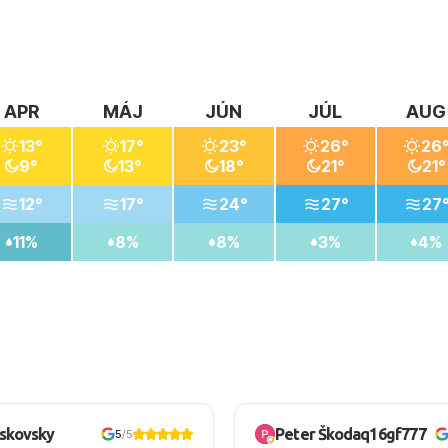
APR
MÁJ
JÚN
JÚL
AUG
13°
17°
23°
26°
26
9°
13°
18°
21°
21°
12°
17°
24°
27°
27
11%
8%
8%
3%
4%
oskovsky
Peter Škodaq16gf777
5
/5