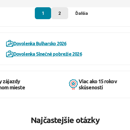
1
2
Ďalšia
Dovolenka Bulharsko 2026
Dovolenka Slnečné pobrežie 2026
y zájazdy
Viac ako 15 rokov
dnom mieste
skúseností
Najčastejšie otázky