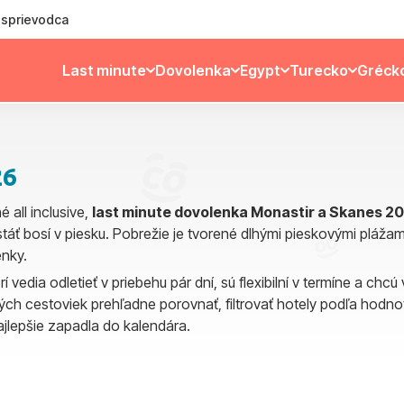
ý sprievodca
Last minute
Dovolenka
Egypt
Turecko
Gréck
26
é all inclusive,
last minute dovolenka Monastir a Skanes 2
ete stáť bosí v piesku. Pobrežie je tvorené dlhými pieskovými p
enky.
vedia odletieť v priebehu pár dní, sú flexibilní v termíne a chcú
ch cestoviek prehľadne porovnať, filtrovať hotely podľa hodnoteni
jlepšie zapadla do kalendára.