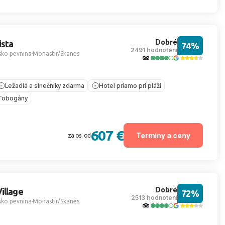
Dobré
ista
74%
2491 hodnotení
sko pevnina
Monastir/Skanes
Ležadlá a slnečníky zdarma
Hotel priamo pri pláži
Tobogány
607 €
Termíny a ceny
za os. od
Dobré
illage
72%
2513 hodnotení
sko pevnina
Monastir/Skanes