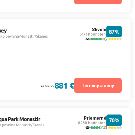
Skvelé
key
87%
5171 hodnotení
sko pevnina
Monastir/Skanes
881 €
Termíny a ceny
za os. od
Priemerné
qua Park Monastir
70%
6259 hodnotení
o pevnina
Monastir/Skanes