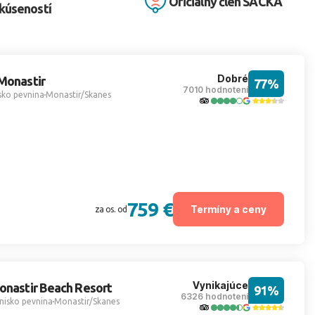
Oficiálny člen SACKA
kúseností
Dobré
Monastir
77%
7010 hodnotení
sko pevnina
Monastir/Skanes
759 €
Termíny a ceny
za os. od
Vynikajúce
onastir Beach Resort
91%
6326 hodnotení
nisko pevnina
Monastir/Skanes