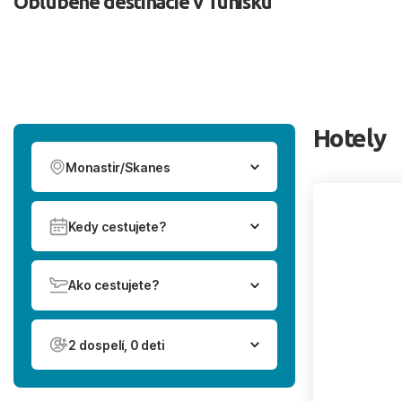
Obľúbené destinácie v Tunisku
Hotely
Monastir/Skanes
Kedy cestujete?
Ako cestujete?
2 dospelí, 0 deti