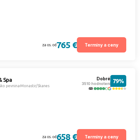
765 €
Termíny a ceny
za os. od
Dobré
& Spa
79%
3510 hodnotení
sko pevnina
Monastir/Skanes
658 €
Termíny a ceny
za os. od