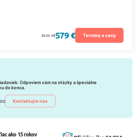
579 €
Termíny a ceny
za os. od
iadaviek. Odpoviem vám na otázky a špeciálne
ku do konca.
Kontaktujte nás
:00
iac ako 15 rokov