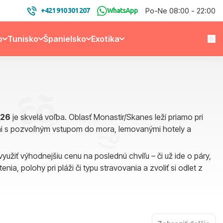
Po-Ne 08:00 - 22:00
+421 910 301 207
WhatsApp
o
Tunisko
Španielsko
Exotika
026
je skvelá voľba. Oblasť Monastir/Skanes leží priamo pri
lážami s pozvoľným vstupom do mora, lemovanými hotely a
 využiť výhodnejšiu cenu na poslednú chvíľu – či už ide o páry,
a, polohy pri pláži či typu stravovania a zvoliť si odlet z