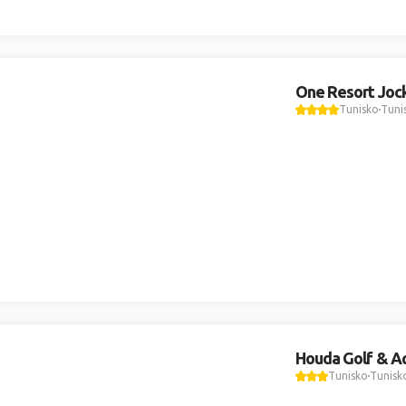
One Resort Joc
Tunisko
Tuni
Houda Golf & A
Tunisko
Tunisk