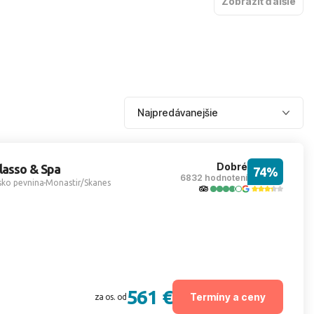
Zobraziť ďalšie
Dobré
lasso & Spa
74%
6832 hodnotení
sko pevnina
Monastir/Skanes
561 €
Termíny a ceny
za os. od