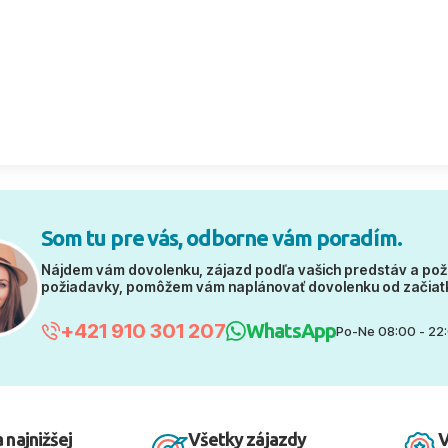
Som tu pre vás, odborne vám poradím.
Nájdem vám dovolenku, zájazd podľa vašich predstáv a pož
požiadavky, pomôžem vám naplánovať dovolenku od začiat
+421 910 301 207
WhatsApp
Po-Ne 08:00 - 22
 najnižšej
Všetky zájazdy
V