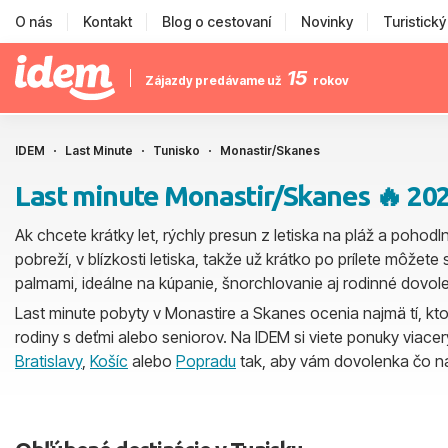
O nás
Kontakt
Blog o cestovaní
Novinky
Turistick
15
Zájazdy predávame už
rokov
IDEM
Last Minute
Tunisko
Monastir/Skanes
Last minute Monastir/Skanes 🔥 20
Ak chcete krátky let, rýchly presun z letiska na pláž a pohodln
pobreží, v blízkosti letiska, takže už krátko po prílete môž
palmami, ideálne na kúpanie, šnorchlovanie aj rodinné dovol
Last minute pobyty v Monastire a Skanes ocenia najmä tí, ktorí 
rodiny s deťmi alebo seniorov. Na IDEM si viete ponuky viacerý
Bratislavy
,
Košíc
alebo
Popradu
tak, aby vám dovolenka čo na