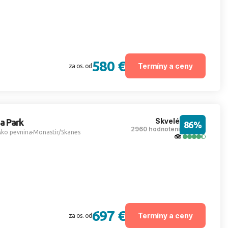
580 €
Termíny a ceny
za os. od
Skvelé
a Park
86%
2960 hodnotení
sko pevnina
Monastir/Skanes
697 €
Termíny a ceny
za os. od