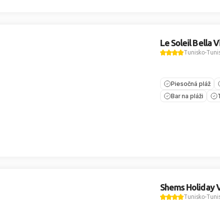
Le Soleil Bella V
Tunisko
Tuni
Piesočná pláž
Bar na pláži
Shems Holiday V
Tunisko
Tuni