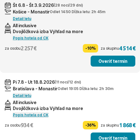
Št 6.8 - Št 3.9.2026
(28 nocí/29 dní)
Košice - Monastir
Odlet 14:50 Dĺžka letu: 2h 45m
Detail letu
All inclusive
Dvojlôžková izba Výhľad na more
Popis hotela od CK
2 257 €
4 514 €
-10%
za osobu
za skupinu
Overiť termín
Pi 7.8 - Ut 18.8.2026
(11 nocí/12 dní)
Bratislava - Monastir
Odlet 19:05 Dĺžka letu: 2h 30m
Detail letu
All inclusive
Dvojlôžková izba Výhľad na more
Popis hotela od CK
934 €
1 868 €
-36%
za osobu
za skupinu
Overiť termín