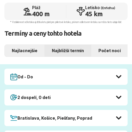
Pláž
Letisko
(Enfidha)
400 m
45 km
* Vzdialenosť od letiska aj dľžka letu platí pre príletové letisko, pri inom odletovom letisku sa môžu tieto údaje líšiť.
Termíny a ceny tohto hotela
Najlacnejšie
Najbližší termín
Počet nocí
Od - Do
2 dospelí, 0 deti
Bratislava, Košice, Piešťany, Poprad