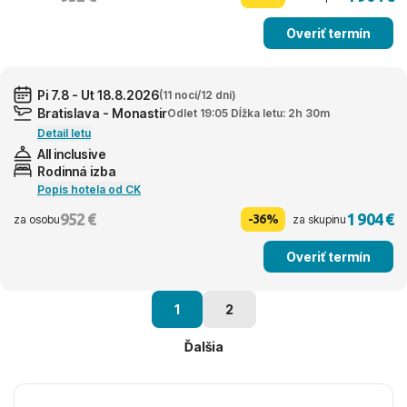
Overiť termín
Pi 7.8 - Ut 18.8.2026
(11 nocí/12 dní)
Bratislava - Monastir
Odlet 19:05 Dĺžka letu: 2h 30m
Detail letu
All inclusive
Rodinná izba
Popis hotela od CK
952 €
1 904 €
-36%
za osobu
za skupinu
Overiť termín
1
2
Ďalšia