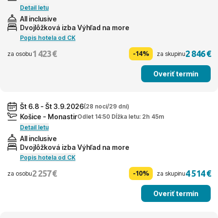
Detail letu
All inclusive
Dvojlôžková izba Výhľad na more
Popis hotela od CK
1 423 €
2 846 €
-14%
za osobu
za skupinu
Overiť termín
Št 6.8 - Št 3.9.2026
(28 nocí/29 dní)
Košice - Monastir
Odlet 14:50 Dĺžka letu: 2h 45m
Detail letu
All inclusive
Dvojlôžková izba Výhľad na more
Popis hotela od CK
2 257 €
4 514 €
-10%
za osobu
za skupinu
Overiť termín