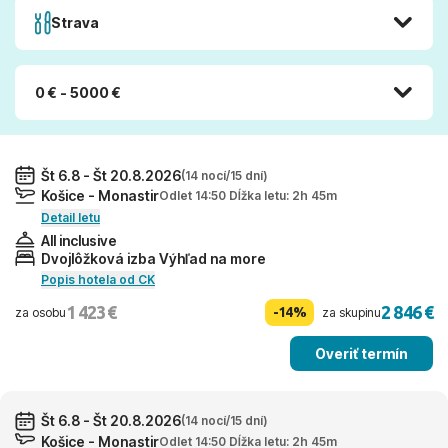
Strava
0 € - 5000 €
Št 6.8 - Št 20.8.2026
(14 nocí/15 dní)
Košice - Monastir
Odlet 14:50 Dĺžka letu: 2h 45m
Detail letu
All inclusive
Dvojlôžková izba Výhľad na more
Popis hotela od CK
1 423 €
2 846 €
-14%
za osobu
za skupinu
Overiť termín
Št 6.8 - Št 20.8.2026
(14 nocí/15 dní)
Košice - Monastir
Odlet 14:50 Dĺžka letu: 2h 45m