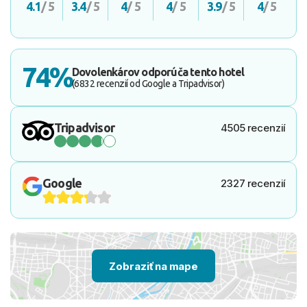
4.1
/ 5
3.4
/ 5
4
/ 5
4
/ 5
3.9
/ 5
4
/ 5
74%
Dovolenkárov odporúča tento hotel
(6832 recenzií od Google a Tripadvisor)
Tripadvisor
4505 recenzií
Google
2327 recenzií
Zobraziť na mape