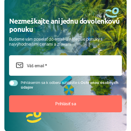
rodinou.
Nezmeškajte ani jednu dovolenkovú
ponuku
Budeme vám posielať do email-u najlepšie ponuky s
najvýhodnejšími cenami a zľavami
Prihlásením sa k odberu súhlasíte s
Ochranou osobných
údajov