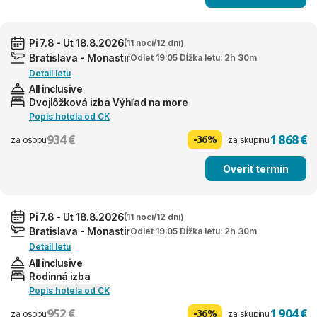
Pi 7.8 - Ut 18.8.2026
(11 nocí/12 dní)
Bratislava - Monastir
Odlet 19:05 Dĺžka letu: 2h 30m
Detail letu
All inclusive
Dvojlôžková izba Výhľad na more
Popis hotela od CK
934 €
1 868 €
-36%
za osobu
za skupinu
Overiť termín
Pi 7.8 - Ut 18.8.2026
(11 nocí/12 dní)
Bratislava - Monastir
Odlet 19:05 Dĺžka letu: 2h 30m
Detail letu
All inclusive
Rodinná izba
Popis hotela od CK
952 €
1 904 €
-36%
za osobu
za skupinu