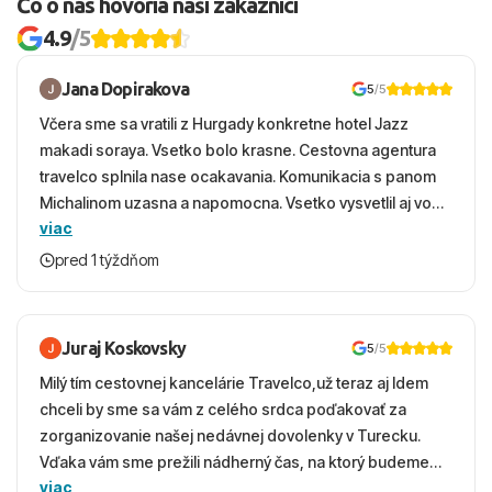
Čo o nás hovoria naši zákazníci
4.9
/5
Jana Dopirakova
5
/5
Včera sme sa vratili z Hurgady konkretne hotel Jazz
makadi soraya. Vsetko bolo krasne. Cestovna agentura
travelco splnila nase ocakavania. Komunikacia s panom
Michalinom uzasna a napomocna. Vsetko vysvetlil aj vo
viac
vecernych hodinach zaco sa ospravedlnujem. Hotel
krasny, cisty. Sluzby top. Strava, prostredie, more,
pred 1 týždňom
snorchlovanie. Dakujeme velmi pekne S pozdravom
Juraj Koskovsky
5
/5
Milý tím cestovnej kancelárie Travelco,už teraz aj Idem
chceli by sme sa vám z celého srdca poďakovať za
zorganizovanie našej nedávnej dovolenky v Turecku.
Vďaka vám sme prežili nádherný čas, na ktorý budeme
viac
ešte dlho s úsmevom spomínať. ​Všetko prebehlo