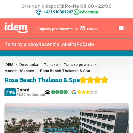
Sme vám k dispozícii
Po-Ne 08:00 - 22:00
+421 910 301 207
WhatsApp
|
15
Zájazdy predávame už
rokov
Termíny a ceny
Recenzie
Lokalita
Počasie
IDEM
Dovolenka
Tunisko
Tunisko pevnina
Monastir/Skanes
Rosa Beach Thalasso & Spa
Rosa Beach Thalasso & Spa
Dobré
74%
6832 hodnotení