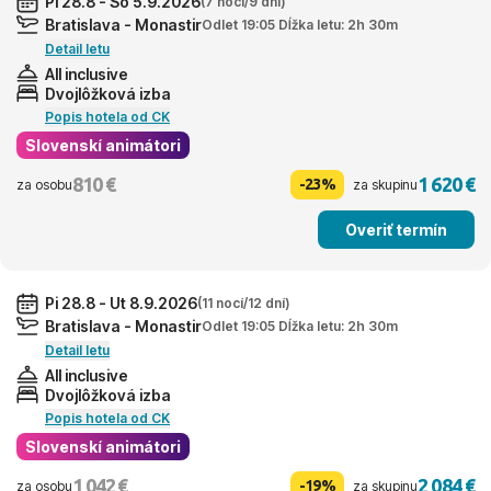
Pi 28.8 - So 5.9.2026
(7 nocí/9 dní)
Bratislava - Monastir
Odlet 19:05 Dĺžka letu: 2h 30m
Detail letu
All inclusive
Dvojlôžková izba
Popis hotela od CK
Slovenskí animátori
810 €
1 620 €
-23%
za osobu
za skupinu
Overiť termín
Pi 28.8 - Ut 8.9.2026
(11 nocí/12 dní)
Bratislava - Monastir
Odlet 19:05 Dĺžka letu: 2h 30m
Detail letu
All inclusive
Dvojlôžková izba
Popis hotela od CK
Slovenskí animátori
1 042 €
2 084 €
-19%
za osobu
za skupinu