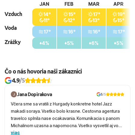
JAN
FEB
MAR
APR
Vzduch
14°
15°
17°
19°
11°
12°
13°
15°
Voda
17°
16°
16°
17°
Zrážky
4%
5%
6%
5%
Čo o nás hovoria naši zákazníci
4.9
/5
Jana Dopirakova
5
/5
Včera sme sa vratili z Hurgady konkretne hotel Jazz
makadi soraya. Vsetko bolo krasne. Cestovna agentura
travelco splnila nase ocakavania. Komunikacia s panom
Michalinom uzasna a napomocna. Vsetko vysvetlil aj vo
viac
vecernych hodinach zaco sa ospravedlnujem. Hotel