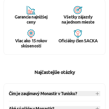
Garancia najnižšej
Všetky zájazdy
ceny
na jednom mieste
Viac ako 15 rokov
Oficiálny člen SACKA
skúseností
Najčastejšie otázky
Čím je zaujímavý Monastir v Tunisku?
Monastir je prímorské letovisko v Tunisku známe
Aké sú pláže v Monastir?
piesočnými plážami, historickou pevnosťou