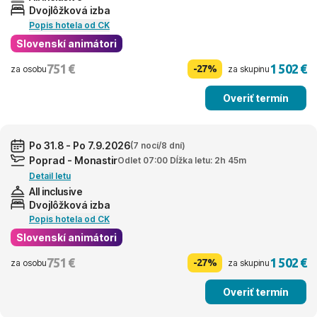
Dvojlôžková izba
Popis hotela od CK
Slovenskí animátori
751 €
1 502 €
-27%
za osobu
za skupinu
Overiť termín
Po 31.8 - Po 7.9.2026
(7 nocí/8 dní)
Poprad - Monastir
Odlet 07:00 Dĺžka letu: 2h 45m
Detail letu
All inclusive
Dvojlôžková izba
Popis hotela od CK
Slovenskí animátori
751 €
1 502 €
-27%
za osobu
za skupinu
Overiť termín