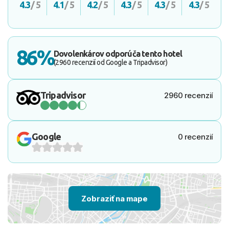
4.3
/ 5
4.1
/ 5
4.2
/ 5
4.3
/ 5
4.3
/ 5
4.3
/ 5
86%
Dovolenkárov odporúča tento hotel
(2960 recenzií od Google a Tripadvisor)
Tripadvisor
2960 recenzií
Google
0 recenzií
Zobraziť na mape