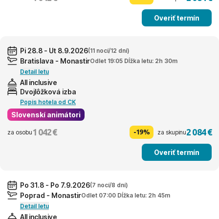
Overiť termín
Pi 28.8 - Ut 8.9.2026
(11 nocí/12 dní)
Bratislava - Monastir
Odlet 19:05 Dĺžka letu: 2h 30m
Detail letu
All inclusive
Dvojlôžková izba
Popis hotela od CK
Slovenskí animátori
1 042 €
2 084 €
-19%
za osobu
za skupinu
Overiť termín
Po 31.8 - Po 7.9.2026
(7 nocí/8 dní)
Poprad - Monastir
Odlet 07:00 Dĺžka letu: 2h 45m
Detail letu
All inclusive