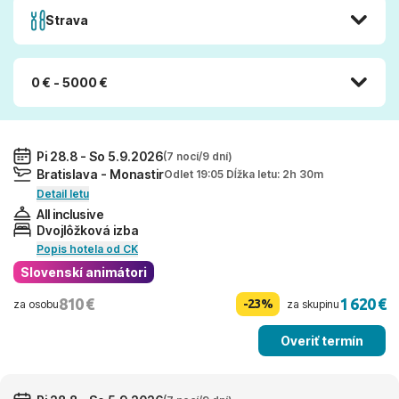
Strava
0 € - 5000 €
Pi 28.8 - So 5.9.2026
(7 nocí/9 dní)
Bratislava - Monastir
Odlet 19:05 Dĺžka letu: 2h 30m
Detail letu
All inclusive
Dvojlôžková izba
Popis hotela od CK
Slovenskí animátori
810 €
1 620 €
-23%
za osobu
za skupinu
Overiť termín