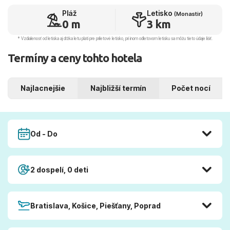
Pláž
Letisko
(Monastir)
0 m
3 km
* Vzdialenosť od letiska aj dľžka letu platí pre príletové letisko, pri inom odletovom letisku sa môžu tieto údaje líšiť.
Termíny a ceny tohto hotela
Najlacnejšie
Najbližší termín
Počet nocí
Od - Do
2 dospelí, 0 deti
Bratislava, Košice, Piešťany, Poprad