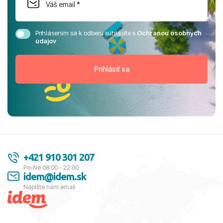
Prihlásením sa k odberu súhlasíte s
Ochranou osobných
údajov
+421 910 301 207
Po-Ne 08:00 - 22:00
idem@idem.sk
Napíšte nám email