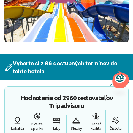
Vyberte si z 96 dostupných termínov do
tohto hotela
Hodnotenie od
2960 cestovateľov
Tripadvisoru
Kvalita
Cena/
Lokalita
spánku
Izby
Služby
kvalita
Čistota