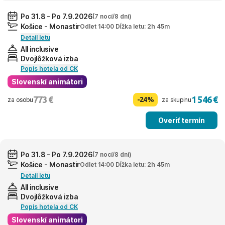
Po 31.8 - Po 7.9.2026
(7 nocí/8 dní)
Košice - Monastir
Odlet 14:00 Dĺžka letu: 2h 45m
Detail letu
All inclusive
Dvojlôžková izba
Popis hotela od CK
Slovenskí animátori
773 €
1 546 €
-24%
za osobu
za skupinu
Overiť termín
Po 31.8 - Po 7.9.2026
(7 nocí/8 dní)
Košice - Monastir
Odlet 14:00 Dĺžka letu: 2h 45m
Detail letu
All inclusive
Dvojlôžková izba
Popis hotela od CK
Slovenskí animátori