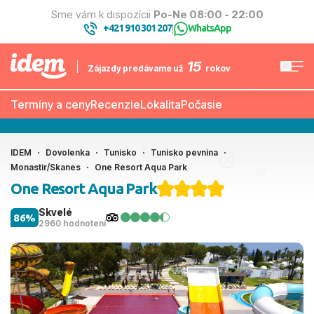
Sme vám k dispozícii
Po-Ne 08:00 - 22:00
+421 910 301 207
WhatsApp
|
15
Zájazdy predávame už
rokov
Termíny a ceny
Recenzie
Lokalita
Počasie
IDEM
Dovolenka
Tunisko
Tunisko pevnina
Monastir/Skanes
One Resort Aqua Park
One Resort Aqua Park
Skvelé
86%
2960 hodnotení