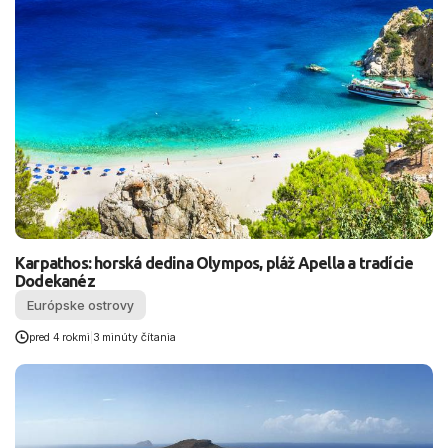
Karpathos: horská dedina Olympos, pláž Apella a tradície
Dodekanéz
Európske ostrovy
pred 4 rokmi
|
3 minúty čítania