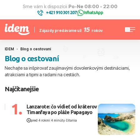
Sme vám k dispozícii
Po-Ne 08:00 - 22:00
+421 910 301 207
WhatsApp
|
15
Zájazdy predávame už
rokov
IDEM
Blog o cestovaní
Blog o cestovaní
Nechajte sa inšpirovať zaujímavými dovolenkovými destináciami,
atrakciami a tipmi a radami na cestách.
Najčítanejšie
1.
Lanzarote: čo vidieť od kráterov
Timanfaya po pláže Papagayo
pred 4 rokmi
|
4 minúty čítania