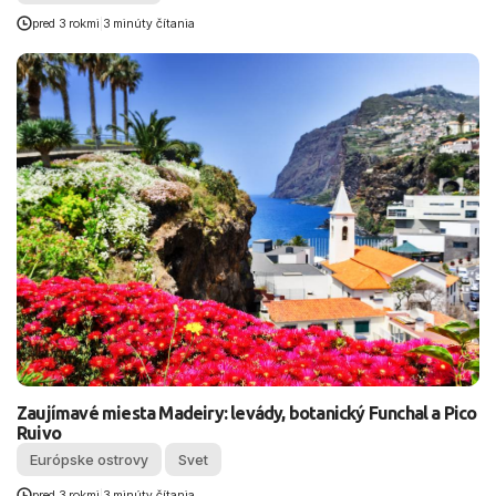
pred 3 rokmi
|
3 minúty čítania
Zaujímavé miesta Madeiry: levády, botanický Funchal a Pico
Ruivo
Európske ostrovy
Svet
pred 3 rokmi
|
3 minúty čítania