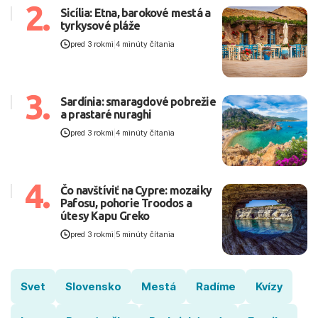
2.
Sicília: Etna, barokové mestá a
tyrkysové pláže
pred 3 rokmi
|
4 minúty čítania
3.
Sardínia: smaragdové pobrežie
a prastaré nuraghi
pred 3 rokmi
|
4 minúty čítania
4.
Čo navštíviť na Cypre: mozaiky
Pafosu, pohorie Troodos a
útesy Kapu Greko
pred 3 rokmi
|
5 minúty čítania
Svet
Slovensko
Mestá
Radíme
Kvízy