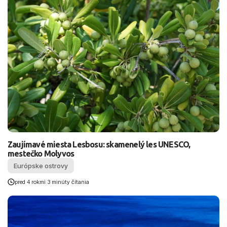
Zaujímavé miesta Lesbosu: skamenelý les UNESCO,
mestečko Molyvos
Európske ostrovy
pred 4 rokmi
|
3 minúty čítania