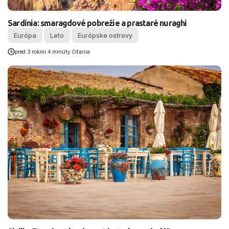
Sardínia: smaragdové pobrežie a prastaré nuraghi
Európa
Leto
Európske ostrovy
pred 3 rokmi
|
4 minúty čítania