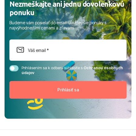
Nezmeškajte ani jednu dovolenkovú
ponuku
Budeme vám posielať do email-u najlepšie ponuky s
najvýhodnejšími cenami a zľavami
Prihlásením sa k odberu súhlasíte s
Ochranou osobných
údajov