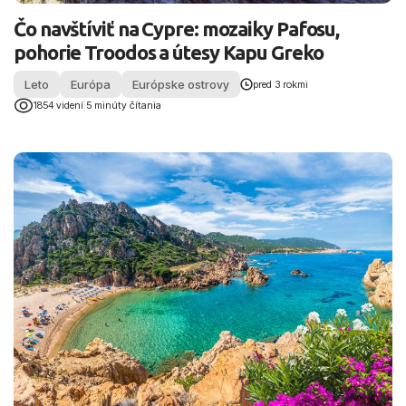
Čo navštíviť na Cypre: mozaiky Pafosu,
pohorie Troodos a útesy Kapu Greko
Leto
Európa
Európske ostrovy
pred 3 rokmi
1854 videní
|
5 minúty čítania