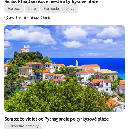
Sicília: Etna, barokové mestá a tyrkysové pláže
Európa
Leto
Európske ostrovy
pred 3 rokmi
|
4 minúty čítania
Samos: čo vidieť od Pythagoreia po tyrkysové pláže
Európske ostrovy