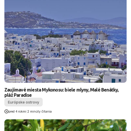
Zaujímavé miesta Mykonosu: biele mlyny, Malé Benátky,
pláž Paradise
Európske ostrovy
pred 4 rokmi
|
2 minúty čítania