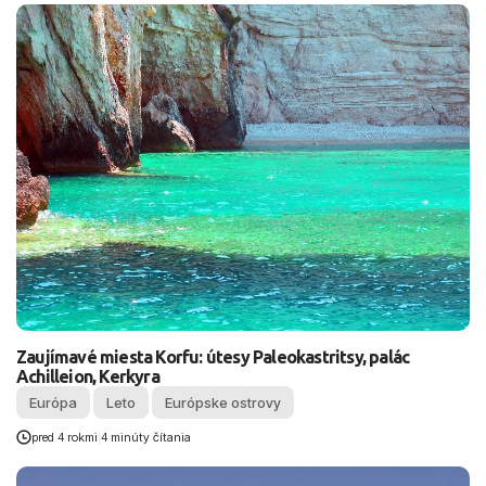
Zaujímavé miesta Korfu: útesy Paleokastritsy, palác
Achilleion, Kerkyra
Európa
Leto
Európske ostrovy
pred 4 rokmi
|
4 minúty čítania