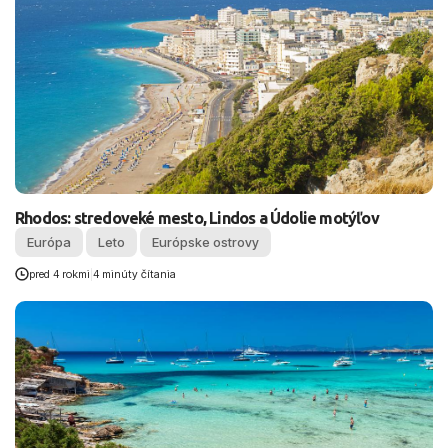
Rhodos: stredoveké mesto, Lindos a Údolie motýľov
Európa
Leto
Európske ostrovy
pred 4 rokmi
|
4 minúty čítania