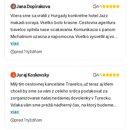
Jana Dopirakova
5
/5
Včera sme sa vratili z Hurgady konkretne hotel Jazz
makadi soraya. Vsetko bolo krasne. Cestovna agentura
travelco splnila nase ocakavania. Komunikacia s panom
Michalinom uzasna a napomocna. Vsetko vysvetlil aj vo
viac
vecernych hodinach zaco sa ospravedlnujem. Hotel
krasny, cisty. Sluzby top. Strava, prostredie, more,
pred 1 týždňom
snorchlovanie. Dakujeme velmi pekne S pozdravom
Juraj Koskovsky
5
/5
Milý tím cestovnej kancelárie Travelco,už teraz aj Idem
chceli by sme sa vám z celého srdca poďakovať za
zorganizovanie našej nedávnej dovolenky v Turecku.
Vďaka vám sme prežili nádherný čas, na ktorý budeme
viac
ešte dlho s úsmevom spomínať. ​Všetko prebehlo
absolútne hladko – od prvotného výberu zájazdu, cez
pred 1 týždňom
ochotnú komunikáciu, až po samotný transfer a pobyt. ​