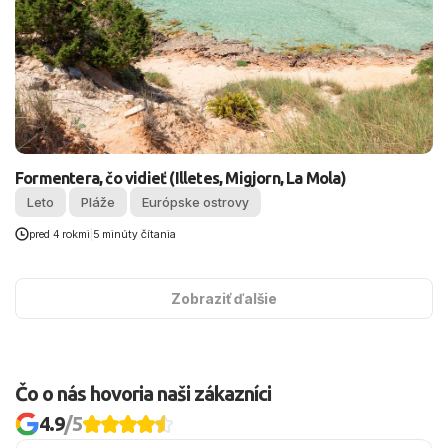
Formentera, čo vidieť (Illetes, Migjorn, La Mola)
Leto
Pláže
Európske ostrovy
pred 4 rokmi
|
5 minúty čítania
Zobraziť ďalšie
Čo o nás hovoria naši zákazníci
4.9
/5