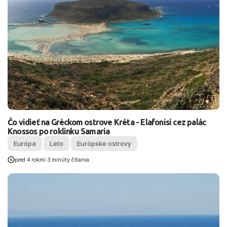
Čo vidieť na Gréckom ostrove Kréta - Elafonisi cez palác
Knossos po roklinku Samaria
Európa
Leto
Európske ostrovy
pred 4 rokmi
|
3 minúty čítania