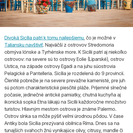
Divoká Sicília patrí k tomu najlepšiemu
, čo je možné v
Taliansku navštíviť
. Najväčší z ostrovov Stredomoria
obmýva Iónske a Tyrhénske more. K Sicílii patrí aj niekoľko
ostrovov: na severe sú to ostrovy Eolie (Liparské), ostrov
Ustica, na západe ostrovy Egadi a na juhu súostrovia
Pelagické a Pantelleria. Sicília je rozdelená do 9 provincií.
Členité pobrežie je na severe prevažne kamenisté, pre juh
sú potom charakteristické piesčité pláže. Príjemné slnečné
počasie, jedinečné antické pamiatky, chutná kuchyňa aj
ikonická sopka Etna lákajú na Sicílii každoročne množstvo
turistov. Hlavným mestom ostrova je známe Palermo.
Ostrov slnka sa môže pýšiť veľmi úrodnou pôdou. V čase
Antiky bola Sicília prezývaná obilnica Ríma. Dnes sa na
tunajších svahoch žnú vynikajúce olivy, citrusy, mandle či