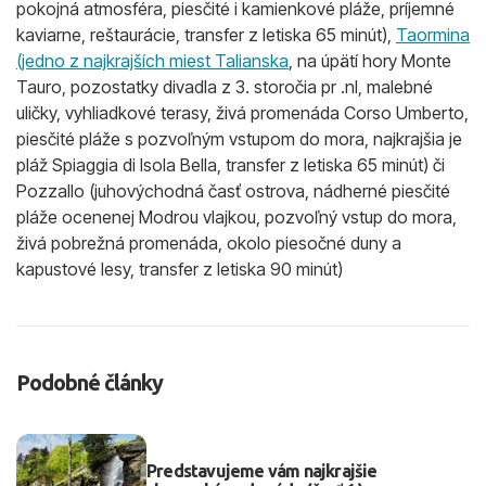
pokojná atmosféra, piesčité i kamienkové pláže, príjemné
kaviarne, reštaurácie, transfer z letiska 65 minút),
Taormina
(jedno z najkrajších miest Talianska
, na úpätí hory Monte
Tauro, pozostatky divadla z 3. storočia pr .nl, malebné
uličky, vyhliadkové terasy, živá promenáda Corso Umberto,
piesčité pláže s pozvoľným vstupom do mora, najkrajšia je
pláž Spiaggia di Isola Bella, transfer z letiska 65 minút) či
Pozzallo (juhovýchodná časť ostrova, nádherné piesčité
pláže ocenenej Modrou vlajkou, pozvoľný vstup do mora,
živá pobrežná promenáda, okolo piesočné duny a
kapustové lesy, transfer z letiska 90 minút)
Podobné články
Predstavujeme vám najkrajšie