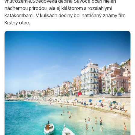
vnútrozemie.Stredoveká dedina Savoca očarí nielen
nádhernou prírodou, ale aj kláštorom s rozsiahlymi
katakombami. V kulisách dediny bol natáčaný známy film
Krstný otec.