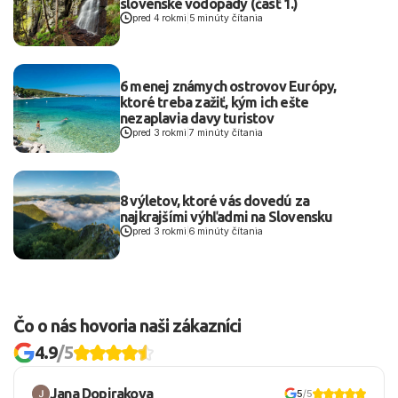
slovenské vodopády (časť 1.)
pred 4 rokmi
|
5 minúty čítania
6 menej známych ostrovov Európy,
ktoré treba zažiť, kým ich ešte
nezaplavia davy turistov
pred 3 rokmi
|
7 minúty čítania
8 výletov, ktoré vás dovedú za
najkrajšími výhľadmi na Slovensku
pred 3 rokmi
|
6 minúty čítania
Čo o nás hovoria naši zákazníci
4.9
/5
Jana Dopirakova
5
/5