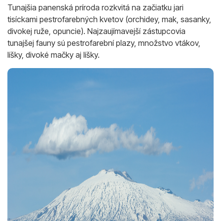
Tunajšia panenská príroda rozkvitá na začiatku jari
tisíckami pestrofarebných kvetov (orchidey, mak, sasanky,
divokej ruže, opuncie). Najzaujímavejší zástupcovia
tunajšej fauny sú pestrofarební plazy, množstvo vtákov,
líšky, divoké mačky aj líšky.