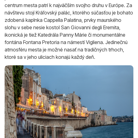
centrum mesta patrí k najväčším svojho druhu v Európe. Za
návštevu stojí Kráľovský palác, ktorého súčasťou je bohato
zdobená kaplnka Cappella Palatina, prvky maurského
slohu v sebe nesie kostol San Giovanni degli Eremita,
ikonická je tiež Katedrála Panny Márie či monumentálne
fontána Fontana Pretoria na námestí Vigliena. Jedinečnú
atmosféru mesta je možné nasať na tradičných trhoch,
ktoré sa v jeho uliciach konajú každý deň.