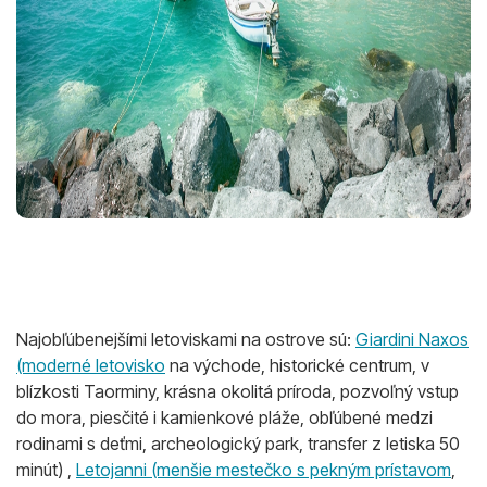
Najobľúbenejšími letoviskami na ostrove sú:
Giardini Naxos
(moderné letovisko
na východe, historické centrum, v
blízkosti Taorminy, krásna okolitá príroda, pozvoľný vstup
do mora, piesčité i kamienkové pláže, obľúbené medzi
rodinami s deťmi, archeologický park, transfer z letiska 50
minút) ,
Letojanni (menšie mestečko s pekným prístavom
,