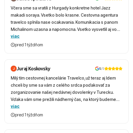
Včera sme sa vratili z Hurgady konkretne hotel Jazz
makadi soraya. Vsetko bolo krasne. Cestovna agentura
travelco splnila nase ocakavania. Komunikacia s panom
Michalinom uzasna a napomocna. Vsetko vysvetlil aj vo
viac
vecernych hodinach zaco sa ospravedlnujem. Hotel
krasny, cisty. Sluzby top. Strava, prostredie, more,
pred 1 týždňom
snorchlovanie. Dakujeme velmi pekne S pozdravom
Juraj Koskovsky
5
/5
Milý tím cestovnej kancelárie Travelco,už teraz aj Idem
chceli by sme sa vám z celého srdca poďakovať za
zorganizovanie našej nedávnej dovolenky v Turecku.
Vďaka vám sme prežili nádherný čas, na ktorý budeme
viac
ešte dlho s úsmevom spomínať. ​Všetko prebehlo
absolútne hladko – od prvotného výberu zájazdu, cez
pred 1 týždňom
ochotnú komunikáciu, až po samotný transfer a pobyt. ​
Ubytovaní sme boli v hoteli TUI Magic Life Jacaranda a