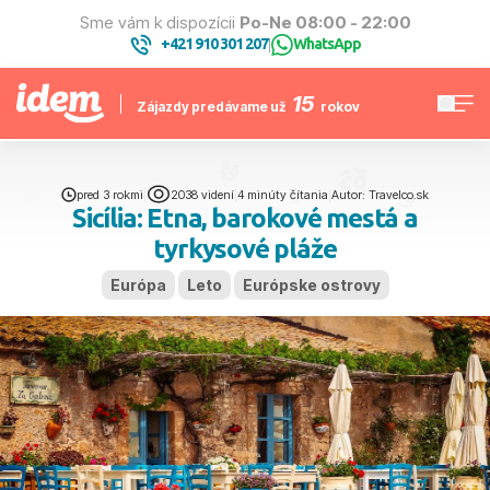
Sme vám k dispozícii
Po-Ne 08:00 - 22:00
+421 910 301 207
WhatsApp
|
15
Zájazdy predávame už
rokov
pred 3 rokmi
|
2038 videní
|
4 minúty čítania
|
Autor: Travelco.sk
Sicília: Etna, barokové mestá a
tyrkysové pláže
Európa
Leto
Európske ostrovy