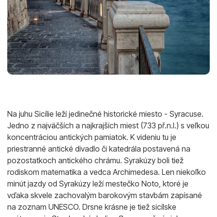
Na juhu Sicílie leží jedinečné historické miesto - Syracuse.
Jedno z najväčších a najkrajších miest (733 př.n.l.) s veľkou
koncentráciou antických pamiatok. K videniu tu je
priestranné antické divadlo či katedrála postavená na
pozostatkoch antického chrámu. Syrakúzy boli tiež
rodiskom matematika a vedca Archimedesa. Len niekoľko
minút jazdy od Syrakúzy leží mestečko Noto, ktoré je
vďaka skvele zachovalým barokovým stavbám zapísané
na zoznam UNESCO. Drsne krásne je tiež sicílske