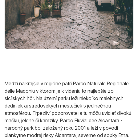
Medzi najkrajšie v regióne patrí Parco Naturale Regionale
delle Madoniu v ktorom je k videniu to najlepšie zo
sicílskych hôr. Na území parku leží niekoľko malebných
dediniek aj stredovekých mestečiek s jedinečnou
atmosférou. Trpezliví pozorovatelia tu môžu uvidieť divokú
mačku, jelene či kamzíky. Parco Fluvial dee Alcantara -
národný park bol založený roku 2001 a leží v povodí
blankytne modrej rieky Alcantara, severne od sopky Etna.