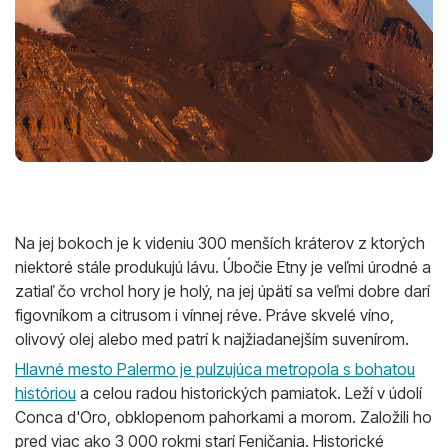
Na jej bokoch je k videniu 300 menších kráterov z ktorých
niektoré stále produkujú lávu. Úbočie Etny je veľmi úrodné a
zatiaľ čo vrchol hory je holý, na jej úpätí sa veľmi dobre darí
figovníkom a citrusom i vínnej réve. Práve skvelé víno,
olivový olej alebo med patrí k najžiadanejším suvenírom.
Hlavné mesto Palermo je pulzujúca metropola s bohatou
históriou
a celou radou historických pamiatok. Leží v údolí
Conca d'Oro, obklopenom pahorkami a morom. Založili ho
pred viac ako 3 000 rokmi starí Feničania. Historické