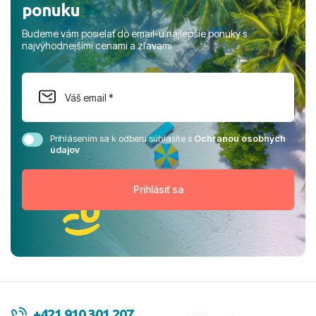
ponuku
Budeme vám posielať do email-u najlepšie ponuky s
najvýhodnejšími cenami a zľavami
Prihlásením sa k odberu súhlasíte s
Ochranou osobných
údajov
+421 910 301 207