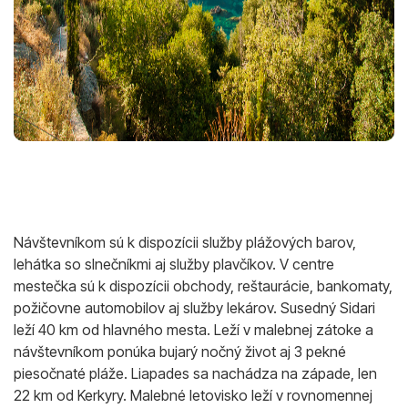
Návštevníkom sú k dispozícii služby plážových barov,
lehátka so slnečníkmi aj služby plavčíkov. V centre
mestečka sú k dispozícii obchody, reštaurácie, bankomaty,
požičovne automobilov aj služby lekárov. Susedný Sidari
leží 40 km od hlavného mesta. Leží v malebnej zátoke a
návštevníkom ponúka bujarý nočný život aj 3 pekné
piesočnaté pláže. Liapades sa nachádza na západe, len
22 km od Kerkyry. Malebné letovisko leží v rovnomennej