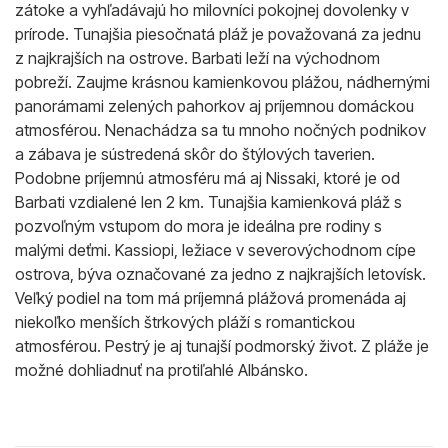
zátoke a vyhľadávajú ho milovníci pokojnej dovolenky v
prírode. Tunajšia piesočnatá pláž je považovaná za jednu
z najkrajších na ostrove. Barbati leží na východnom
pobreží. Zaujme krásnou kamienkovou plážou, nádhernými
panorámami zelených pahorkov aj príjemnou domáckou
atmosférou. Nenachádza sa tu mnoho nočných podnikov
a zábava je sústredená skôr do štýlových taverien.
Podobne príjemnú atmosféru má aj Nissaki, ktoré je od
Barbati vzdialené len 2 km. Tunajšia kamienková pláž s
pozvoľným vstupom do mora je ideálna pre rodiny s
malými deťmi. Kassiopi, ležiace v severovýchodnom cípe
ostrova, býva označované za jedno z najkrajších letovísk.
Veľký podiel na tom má príjemná plážová promenáda aj
niekoľko menších štrkových pláží s romantickou
atmosférou. Pestrý je aj tunajší podmorský život. Z pláže je
možné dohliadnuť na protiľahlé Albánsko.