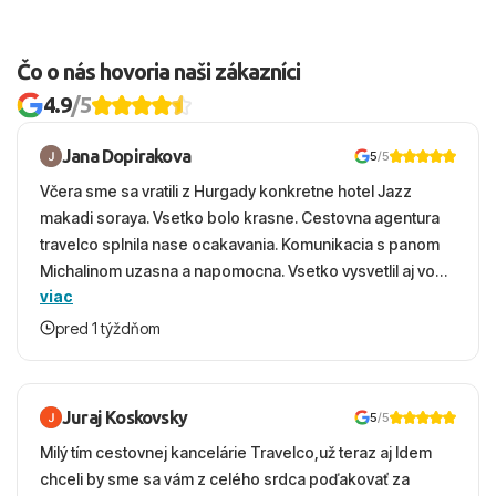
Čo o nás hovoria naši zákazníci
4.9
/5
Jana Dopirakova
5
/5
Včera sme sa vratili z Hurgady konkretne hotel Jazz
makadi soraya. Vsetko bolo krasne. Cestovna agentura
travelco splnila nase ocakavania. Komunikacia s panom
Michalinom uzasna a napomocna. Vsetko vysvetlil aj vo
viac
vecernych hodinach zaco sa ospravedlnujem. Hotel
krasny, cisty. Sluzby top. Strava, prostredie, more,
pred 1 týždňom
snorchlovanie. Dakujeme velmi pekne S pozdravom
Juraj Koskovsky
5
/5
Milý tím cestovnej kancelárie Travelco,už teraz aj Idem
chceli by sme sa vám z celého srdca poďakovať za