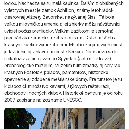
loďou. Nachádza sa tu malá kaplnka. Ďalším z obľúbených
výletných miest je zámok Achillion, známy letohrádok
cisárovnej Alžbety Bavorskej, nazývanej Sissi. Tá bola
veľkou milovníčkou umenia a jej zbierky môžu návštevníci
uvidieť počas prehliadky. Veľkým zážitkom je samotná
prechádzka zámockou záhradou s množstvom sôch a
krásnymi kvetinovými záhonmi. Mnoho zaujímavých miest
je k videniu aj v hlavnom meste Kerkyra. Nachádza sa tu
unikátna zvonica svätého Spyridon (patrón ostrova),
Archeologické múzeum, Múzeum numizmatiky aj celý rad
krásnych kostolov, palácov, pamätníkov, historické
opevnenie aj zdobené meštianske domy. Pre turistov je tu
k dispozícii množstvo kaviarní, štýlových reštaurácií,
obchodov i nočných klubov. Historické centrum je od roku
2007 zapísané na zozname UNESCO.