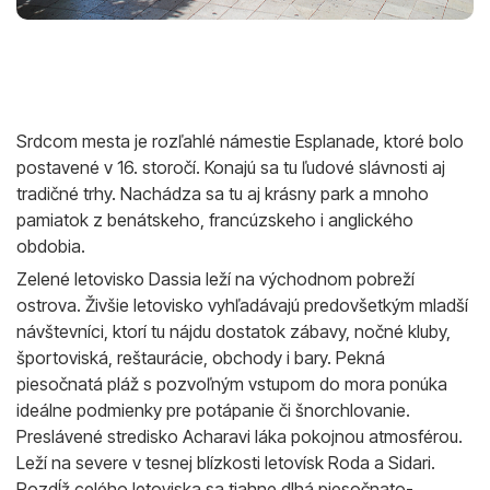
Srdcom mesta je rozľahlé námestie Esplanade, ktoré bolo
postavené v 16. storočí. Konajú sa tu ľudové slávnosti aj
tradičné trhy. Nachádza sa tu aj krásny park a mnoho
pamiatok z benátskeho, francúzskeho i anglického
obdobia.
Zelené letovisko Dassia leží na východnom pobreží
ostrova. Živšie letovisko vyhľadávajú predovšetkým mladší
návštevníci, ktorí tu nájdu dostatok zábavy, nočné kluby,
športoviská, reštaurácie, obchody i bary. Pekná
piesočnatá pláž s pozvoľným vstupom do mora ponúka
ideálne podmienky pre potápanie či šnorchlovanie.
Preslávené stredisko Acharavi láka pokojnou atmosférou.
Leží na severe v tesnej blízkosti letovísk Roda a Sidari.
Pozdĺž celého letoviska sa tiahne dlhá piesočnato-