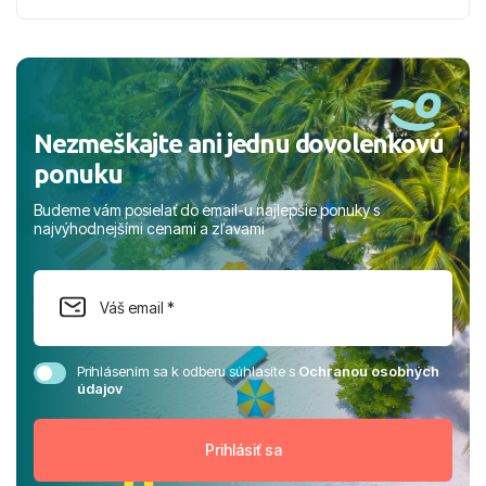
nabudúce! Ďakujeme za skvelé spomienky. ​S pozdravom
a prianím mnohých ďalších spokojných klientov, Juraj s
rodinou.
Nezmeškajte ani jednu dovolenkovú
ponuku
Budeme vám posielať do email-u najlepšie ponuky s
najvýhodnejšími cenami a zľavami
Prihlásením sa k odberu súhlasíte s
Ochranou osobných
údajov