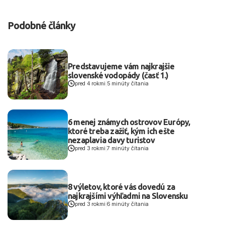
Podobné články
Predstavujeme vám najkrajšie
slovenské vodopády (časť 1.)
pred 4 rokmi
|
5 minúty čítania
6 menej známych ostrovov Európy,
ktoré treba zažiť, kým ich ešte
nezaplavia davy turistov
pred 3 rokmi
|
7 minúty čítania
8 výletov, ktoré vás dovedú za
najkrajšími výhľadmi na Slovensku
pred 3 rokmi
|
6 minúty čítania