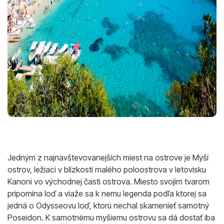
Jedným z najnavštevovanejších miest na ostrove je Myší
ostrov, ležiaci v blízkosti malého poloostrova v letovisku
Kanoni vo východnej časti ostrova. Miesto svojím tvarom
pripomína loď a viaže sa k nemu legenda podľa ktorej sa
jedná o Odysseovu loď, ktorú nechal skamenieť samotný
Poseidon. K samotnému myšiemu ostrovu sa dá dostať iba