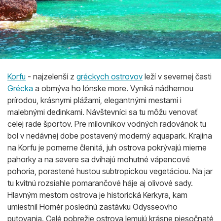
Korfu
- najzelenší z
gréckych ostrovov
leží v severnej časti
Grécka
a obmýva ho Iónske more. Vyniká nádhernou
prírodou, krásnymi plážami, elegantnými mestami i
malebnými dedinkami. Návštevníci sa tu môžu venovať
celej rade športov. Pre milovníkov vodných radovánok tu
bol v nedávnej dobe postavený moderný aquapark. Krajina
na Korfu je pomerne členitá, juh ostrova pokrývajú mierne
pahorky a na severe sa dvíhajú mohutné vápencové
pohoria, porastené hustou subtropickou vegetáciou. Na jar
tu kvitnú rozsiahle pomarančové háje aj olivové sady.
Hlavným mestom ostrova je historická Kerkyra, kam
umiestnil Homér poslednú zastávku Odysseovho
putovania. Celé pobrežie ostrova lemujú krásne piesočnaté