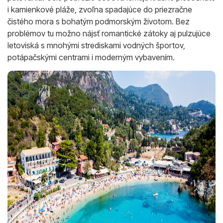
i kamienkové pláže, zvoľna spadajúce do priezračne
čistého mora s bohatým podmorským životom. Bez
problémov tu možno nájsť romantické zátoky aj pulzujúce
letoviská s mnohými strediskami vodných športov,
potápačskými centrami i moderným vybavením.