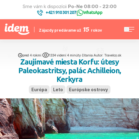
Sme vám k dispozícii
Po-Ne 08:00 - 22:00
+421 910 301 207
WhatsApp
|
15
Zájazdy predávame už
rokov
pred 4 rokmi
|
1334 videní
|
4 minúty čítania
|
Autor: Travelco.sk
Zaujímavé miesta Korfu: útesy
Paleokastritsy, palác Achilleion,
Kerkyra
Európa
Leto
Európske ostrovy