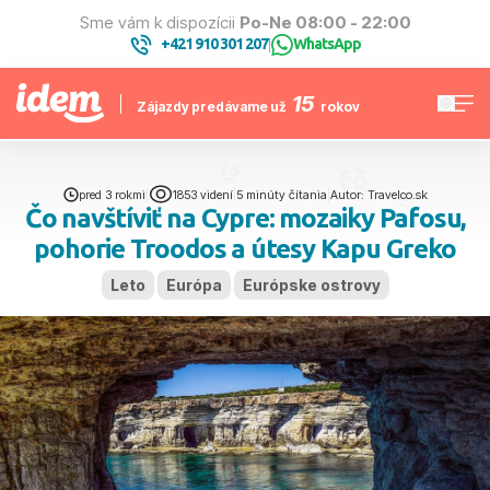
Sme vám k dispozícii
Po-Ne 08:00 - 22:00
+421 910 301 207
WhatsApp
|
15
Zájazdy predávame už
rokov
pred 3 rokmi
|
1853 videní
|
5 minúty čítania
|
Autor: Travelco.sk
Čo navštíviť na Cypre: mozaiky Pafosu,
pohorie Troodos a útesy Kapu Greko
Leto
Európa
Európske ostrovy