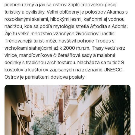
priebehu zimy a jari sa ostrov zaplní milovníkmi pešej
turistiky a cyklistiky. Veľmi obľúbený je polostrov Akamas s
rozoklanými skalami, hlbokými lesmi, kaňonmi aj vodnou
nádržou, kde sa podľa mytológie stretla Afrodita s Adonis.
Žije tu veľké množstvo vzácnych živočíchov i rastlín.
Trénovanejší turisti môžu navštíviť pohorie Trodos s
vrcholkami siahajúcimi až k 2000 m.n.m. Trasy vedú skrz
vinice, mandľovníkové či čerešňové sady a malebné
dedinky s tradičnou architektúrou. Nachádza sa tu tiež 9
kostolov a kláštorov zapísaných na zozname UNESCO.
Ostrov je pamiatkami doslova posiaty.