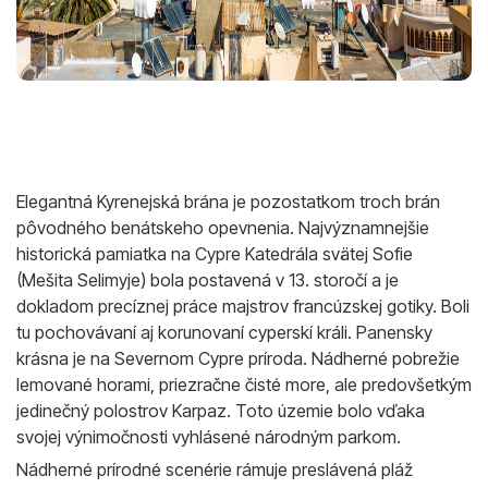
Elegantná Kyrenejská brána je pozostatkom troch brán
pôvodného benátskeho opevnenia. Najvýznamnejšie
historická pamiatka na Cypre Katedrála svätej Sofie
(Mešita Selimyje) bola postavená v 13. storočí a je
dokladom precíznej práce majstrov francúzskej gotiky. Boli
tu pochovávaní aj korunovaní cyperskí králi. Panensky
krásna je na Severnom Cypre príroda. Nádherné pobrežie
lemované horami, priezračne čisté more, ale predovšetkým
jedinečný polostrov Karpaz. Toto územie bolo vďaka
svojej výnimočnosti vyhlásené národným parkom.
Nádherné prírodné scenérie rámuje preslávená pláž