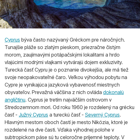
Cyprus
býva často nazývaný Gréckom pre náročných.
Tunajšie pláže so zlatým pieskom, priezračne čistým
morom, zaujímavými potápačskými lokalitami a hrdo
vlajúcimi modrými vlajkami vytvárajú dojem exkluzivity.
Turecká časť Cypru je o poznanie divokejšia, ale má tiež
svoje neopakovateľné čaro. Veľkou výhodou pobytu na
Cypre je vynikajúca jazyková vybavenosť miestnych
obyvateľov. Prevažná väčšina z nich ovláda
dokonalú
angličtinu
. Cyprus je tretím najväčším ostrovom v
Stredozemnom mori. Od roku 1960 je rozdelený na grécku
časť -
Južný Cyprus
a tureckú časť -
Severný Cyprus
.
Hlavným mestom oboch častí je mesto Nikózia, ktoré je
rozdelené na dve časti. Vďaka výhodnej polohe v
subtropickom páse sú tu celoročne príjemné teploty. V