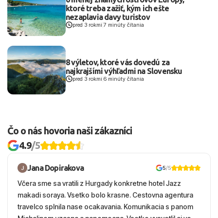
ktoré treba zažiť, kým ich ešte
nezaplavia davy turistov
pred 3 rokmi
|
7 minúty čítania
8 výletov, ktoré vás dovedú za
najkrajšími výhľadmi na Slovensku
pred 3 rokmi
|
6 minúty čítania
Čo o nás hovoria naši zákazníci
4.9
/5
Jana Dopirakova
5
/5
Včera sme sa vratili z Hurgady konkretne hotel Jazz
makadi soraya. Vsetko bolo krasne. Cestovna agentura
travelco splnila nase ocakavania. Komunikacia s panom