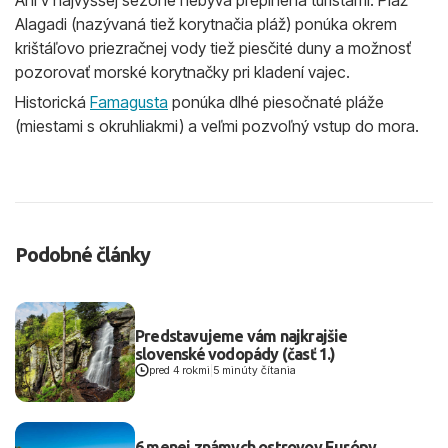
Ani v najvyššej sezóne nebýva preplnená turistami. Pláž
Alagadi (nazývaná tiež korytnačia pláž) ponúka okrem
krištáľovo priezračnej vody tiež piesčité duny a možnosť
pozorovať morské korytnačky pri kladení vajec.
Historická
Famagusta
ponúka dlhé piesočnaté pláže
(miestami s okruhliakmi) a veľmi pozvoľný vstup do mora.
Podobné články
Predstavujeme vám najkrajšie
slovenské vodopády (časť 1.)
pred 4 rokmi
|
5 minúty čítania
6 menej známych ostrovov Európy,