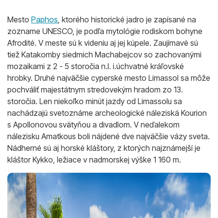
Mesto
Paphos
, ktorého historické jadro je zapísané na
zozname UNESCO, je podľa mytológie rodiskom bohyne
Afrodité. V meste sú k videniu aj jej kúpele. Zaujímavé sú
tiež Katakomby siedmich Machabejcov so zachovanými
mozaikami z 2 - 5 storočia n.l. i.úchvatné kráľovské
hrobky. Druhé najväčšie cyperské mesto Limassol sa môže
pochváliť majestátnym stredovekým hradom zo 13.
storočia. Len niekoľko minút jazdy od Limassolu sa
nachádzajú svetoznáme archeologické náleziská Kourion
s Apollonovou svätyňou a divadlom. V neďalekom
nálezisku Amatkous boli nájdené dve najväčšie vázy sveta.
Nádherné sú aj horské kláštory, z ktorých najznámejší je
kláštor Kykko, ležiace v nadmorskej výške 1 160 m.