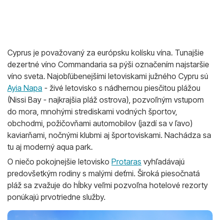
Cyprus je považovaný za európsku kolísku vína. Tunajšie
dezertné víno Commandaria sa pýši označením najstaršie
víno sveta. Najobľúbenejšími letoviskami južného Cypru sú
Ayia Napa
- živé letovisko s nádhernou piesčitou plážou
(Nissi Bay - najkrajšia pláž ostrova), pozvoľným vstupom
do mora, mnohými strediskami vodných športov,
obchodmi, požičovňami automobilov (jazdí sa v ľavo)
kaviarňami, nočnými klubmi aj športoviskami. Nachádza sa
tu aj moderný aqua park.
O niečo pokojnejšie letovisko
Protaras
vyhľadávajú
predovšetkým rodiny s malými deťmi. Široká piesočnatá
pláž sa zvažuje do hĺbky veľmi pozvoľna hotelové rezorty
ponúkajú prvotriedne služby.