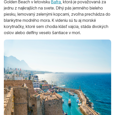
Golden Beach v letovisku
Bafra
, ktorá je považovaná za
jednu z najkrajších na svete. Dlhý pás jemného bieleho
piesku, lemovaný zelenými kopcami, zvoľna prechádza do
blankytne modrého mora. K videniu sú tu aj morské
korytnačky, ktoré sem chodia klásť vajcia, stáda divokých
oslov alebo delfíny veselo šantiace v mori.