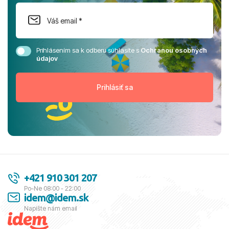
Prihlásením sa k odberu súhlasíte s
Ochranou osobných
údajov
+421 910 301 207
Po-Ne 08:00 - 22:00
idem@idem.sk
Napíšte nám email