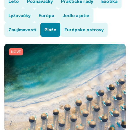
Leto
Poznávačky
Praktické rady
Exotika
Lyžovačky
Európa
Jedlo a pitie
Zaujímavosti
Pláže
Európske ostrovy
NOVÉ