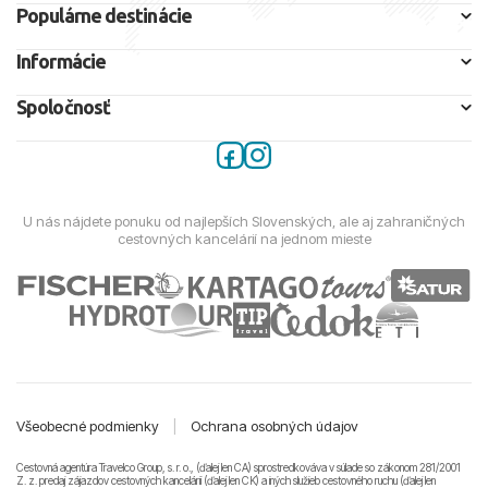
Populárne destinácie
Informácie
Spoločnosť
U nás nájdete ponuku od najlepších Slovenských, ale aj zahraničných
cestovných kancelárií na jednom mieste
Všeobecné podmienky
|
Ochrana osobných údajov
Cestovná agentúra Travelco Group, s. r. o., (ďalej len CA) sprostredkováva v súlade so zákonom 281/2001
Z. z. predaj zájazdov cestovných kancelárii (ďalej len CK) a iných služieb cestovného ruchu (ďalej len