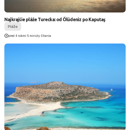
Najkrajšie pláže Turecka: od Ölüdeniz po Kaputaş
Pláže
pred 4 rokmi
|
5 minúty čítania