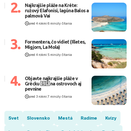
2.
Najkrajšie pláže na Kréte:
ružový Elafonisi, lagúna Balos a
palmová Vai
pred 4 rokmi
|
6 minúty čítania
3.
Formentera, čo vidieť (Illetes,
Migjorn, La Mola)
pred 4 rokmi
|
5 minúty čítania
4.
Objavte najkrajšie pláže v
Grécku 🇬🇷 na ostrovoch aj
pevnine
pred 3 rokmi
|
7 minúty čítania
Svet
Slovensko
Mestá
Radíme
Kvízy