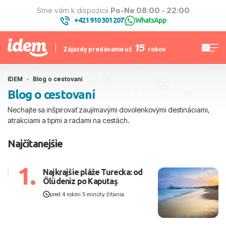
Sme vám k dispozícii
Po-Ne 08:00 - 22:00
+421 910 301 207
WhatsApp
|
15
Zájazdy predávame už
rokov
IDEM
Blog o cestovaní
Blog o cestovaní
Nechajte sa inšpirovať zaujímavými dovolenkovými destináciami,
atrakciami a tipmi a radami na cestách.
Najčítanejšie
1.
Najkrajšie pláže Turecka: od
Ölüdeniz po Kaputaş
pred 4 rokmi
|
5 minúty čítania