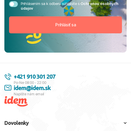
Prihlásením sa k odberu súhlasíte s
Ochranou osobných
údajov
+421 910 301 207
Po-Ne 08:00 - 22:00
idem@idem.sk
Napíšte nám email
Dovolenky