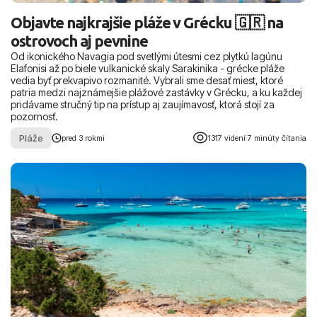
Objavte najkrajšie pláže v Grécku 🇬🇷 na
ostrovoch aj pevnine
Od ikonického Navagia pod svetlými útesmi cez plytkú lagúnu
Elafonisi až po biele vulkanické skaly Sarakinika - grécke pláže
vedia byť prekvapivo rozmanité. Vybrali sme desať miest, ktoré
patria medzi najznámejšie plážové zastávky v Grécku, a ku každej
pridávame stručný tip na prístup aj zaujímavosť, ktorá stojí za
pozornosť.
Pláže
pred 3 rokmi
1317 videní
|
7 minúty čítania