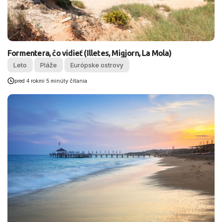
Formentera, čo vidieť (Illetes, Migjorn, La Mola)
Leto
Pláže
Európske ostrovy
pred 4 rokmi
|
5 minúty čítania