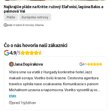
Najkrajšie pláže na Kréte: ružový Elafonisi, lagúna Balos a
palmová Vai
Pláže
Európske ostrovy
pred 4 rokmi
|
6 minúty čítania
Čo o nás hovoria naši zákazníci
4.9
/5
Jana Dopirakova
5
/5
Včera sme sa vratili z Hurgady konkretne hotel Jazz
makadi soraya. Vsetko bolo krasne. Cestovna agentura
travelco splnila nase ocakavania. Komunikacia s panom
Michalinom uzasna a napomocna. Vsetko vysvetlil aj vo
viac
vecernych hodinach zaco sa ospravedlnujem. Hotel
krasny, cisty. Sluzby top. Strava, prostredie, more,
pred 1 týždňom
snorchlovanie. Dakujeme velmi pekne S pozdravom