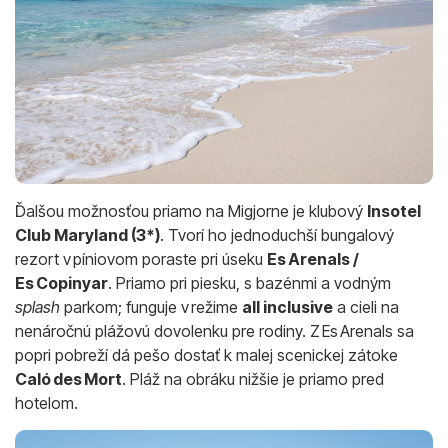
Ďalšou možnosťou priamo na Migjorne je klubový
Insotel
Club Maryland (3*)
. Tvorí ho jednoduchší bungalový
rezort v píniovom poraste pri úseku
Es Arenals /
Es Copinyar
. Priamo pri piesku, s bazénmi a vodným
splash
parkom; funguje v režime
all inclusive
a cieli na
nenáročnú plážovú dovolenku pre rodiny. Z Es Arenals sa
popri pobreží dá pešo dostať k malej scenickej zátoke
Caló des Mort
. Pláž na obráku nižšie je priamo pred
hotelom.