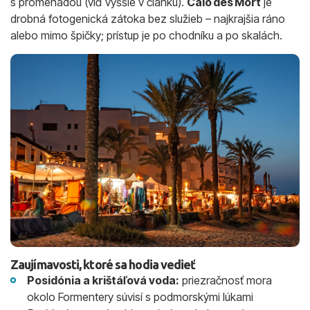
s promenádou (viď vyššie v článku).
Caló des Mort
je
drobná fotogenická zátoka bez služieb – najkrajšia ráno
alebo mimo špičky; prístup je po chodníku a po skalách.
Zaujímavosti, ktoré sa hodia vedieť
Posidónia a krištáľová voda:
priezračnosť mora
okolo Formentery súvisí s podmorskými lúkami