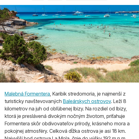
Malebná Formentera
, Karibik stredomoria, je najmenší z
turisticky navštevovaných
Baleárskych ostrovov
. Leží 8
kilometrov na juh od obľúbenej Ibizy. Na rozdiel od Ibizy,
ktorá je preslávená divokým nočným životom, priťahuje
Formentera skôr obdivovateľov prírody, krásneho mora a
pokojnej atmosféry. Celková dĺžka ostrova je asi 18 km.
Najvyšší bod ostrova La Mola, čnie do výšky 192 m.n.m.