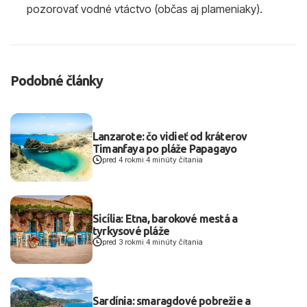
pozorovať vodné vtáctvo (občas aj plameniaky).
Podobné články
Lanzarote: čo vidieť od kráterov
Timanfaya po pláže Papagayo
pred 4 rokmi
|
4 minúty čítania
Sicília: Etna, barokové mestá a
tyrkysové pláže
pred 3 rokmi
|
4 minúty čítania
Sardínia: smaragdové pobrežie a