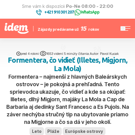
Sme vám k dispozícii
Po-Ne 08:00 - 22:00
+421 910 301 207
WhatsApp
|
15
Zájazdy predávame už
rokov
pred 4 rokmi
|
1653 videní
|
5 minúty čítania
|
Autor: Pavol Kucak
Formentera, čo vidieť (Illetes, Migjorn,
La Mola)
Formentera – najmenší z hlavných Baleárskych
ostrovov – je pokojná a prehľadná. Tento
sprievodca ukazuje, čo vidieť a kde sa okúpať:
Illetes, dlhý Migjorn, majáky La Mola a Cap de
Barbaria aj dedinky Sant Francesc a Es Pujols. Na
záver nechýba stručný tip na ubytovanie priamo
na Migjorne a čo sa dá v jeho okolí.
Leto
Pláže
Európske ostrovy