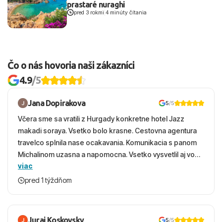
prastaré nuraghi
pred 3 rokmi
|
4 minúty čítania
Čo o nás hovoria naši zákazníci
4.9
/5
Jana Dopirakova
5
/5
Včera sme sa vratili z Hurgady konkretne hotel Jazz
makadi soraya. Vsetko bolo krasne. Cestovna agentura
travelco splnila nase ocakavania. Komunikacia s panom
Michalinom uzasna a napomocna. Vsetko vysvetlil aj vo
viac
vecernych hodinach zaco sa ospravedlnujem. Hotel
krasny, cisty. Sluzby top. Strava, prostredie, more,
pred 1 týždňom
snorchlovanie. Dakujeme velmi pekne S pozdravom
Juraj Koskovsky
5
/5