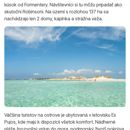
kúsok od Formentery. Návštevníci si tu môžu pripadať ako
skutoční Robinsoni. Na území s rozlohou 137 ha sa
nachádzajú len 2 domy, kaplnka a strážna veža.
Väčšina turistov na ostrove je ubytovaná v letovisku Es
Pujos, kde majú k dispozícii všetok komfort. Nádherné
pláže (pozvoľný vstup do mora, podmorský život) pokrýva