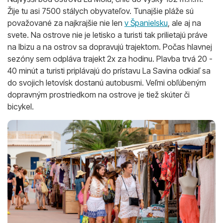
Žije tu asi 7500 stálych obyvateľov. Tunajšie pláže sú
považované za najkrajšie nie len
v Španielsku
, ale aj na
svete. Na ostrove nie je letisko a turisti tak prilietajú práve
na Ibizu a na ostrov sa dopravujú trajektom. Počas hlavnej
sezóny sem odpláva trajekt 2x za hodinu. Plavba trvá 20 -
40 minút a turisti priplávajú do prístavu La Savina odkiaľ sa
do svojich letovísk dostanú autobusmi. Veľmi obľúbeným
dopravným prostriedkom na ostrove je tiež skúter či
bicykel.