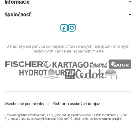
Informácie
Spoločnosť
U nás nájdete ponuku od najlepších Slovenských, ale aj zahraničných
cestovných kancelárií na jednom mieste
Všeobecné podmienky
|
Ochrana osobných údajov
Cestovná agentúra Travelco Group, s. r. o., (ďalej len CA) sprostredkováva v súlade so zákonom 281/2001
Z. z. predaj zájazdov cestovných kancelárii (ďalej len CK) a iných služieb cestovného ruchu (ďalej len
zájazdy).
© 2011-2026 Travelco Group, s. r. o. Všetky práva vyhradené.