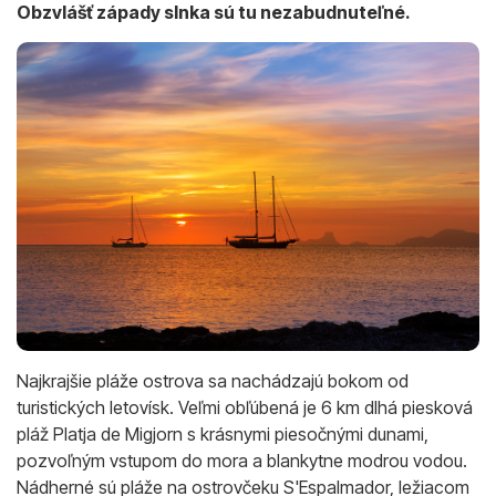
Obzvlášť západy slnka sú tu nezabudnuteľné.
Najkrajšie pláže ostrova sa nachádzajú bokom od
turistických letovísk. Veľmi obľúbená je 6 km dlhá piesková
pláž Platja de Migjorn s krásnymi piesočnými dunami,
pozvoľným vstupom do mora a blankytne modrou vodou.
Nádherné sú pláže na ostrovčeku S'Espalmador, ležiacom