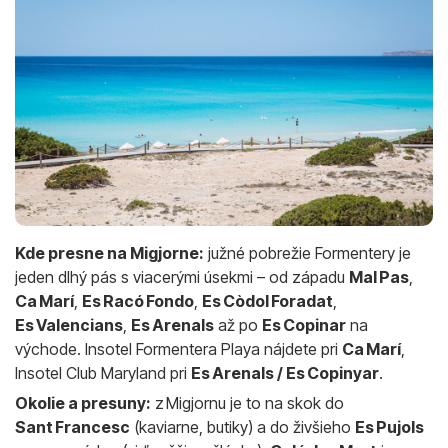
Kde presne na Migjorne:
južné pobrežie Formentery je
jeden dlhý pás s viacerými úsekmi – od západu
Mal Pas
,
Ca Marí
,
Es Racó Fondo
,
Es Còdol Foradat
,
Es Valencians
,
Es Arenals
až po
Es Copinar
na
východe. Insotel Formentera Playa nájdete pri
Ca Marí
,
Insotel Club Maryland pri
Es Arenals / Es Copinyar
.
Okolie a presuny:
z Migjornu je to na skok do
Sant Francesc
(kaviarne, butiky) a do živšieho
Es Pujols