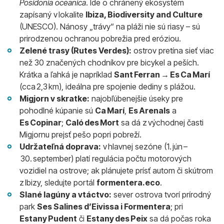
Posidonia oceanica
. Ide o chránený ekosystém
zapísaný v lokalite
Ibiza, Biodiversity and Culture
(UNESCO). Nánosy „trávy“ na pláži nie sú riasy – sú
prirodzenou ochranou pobrežia pred eróziou.
Zelené trasy (Rutes Verdes):
ostrov pretína sieť viac
než 30 značených chodníkov pre bicykel a peších.
Krátka a ľahká je napríklad
Sant Ferran → Es Ca Marí
(cca 2,3 km), ideálna pre spojenie dediny s plážou.
Migjorn v skratke:
najobľúbenejšie úseky pre
pohodlné kúpanie sú
Ca Marí
,
Es Arenals
a
Es Copinar
;
Caló des Mort
sa dá z východnej časti
Migjornu prejsť pešo popri pobreží.
Udržateľná doprava:
v hlavnej sezóne (1. jún –
30. september) platí regulácia počtu motorových
vozidiel na ostrove; ak plánujete prísť autom či skútrom
z Ibizy, sledujte portál
formentera.eco
.
Slané lagúny a vtáctvo:
sever ostrova tvorí prírodný
park
Ses Salines d’Eivissa i Formentera
; pri
Estany Pudent
či
Estany des Peix
sa dá počas roka