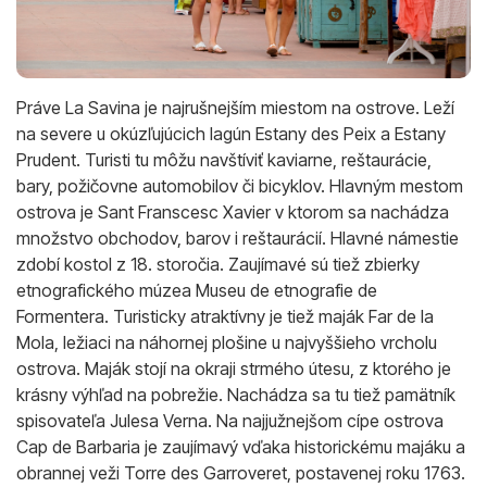
Práve La Savina je najrušnejším miestom na ostrove. Leží
na severe u okúzľujúcich lagún Estany des Peix a Estany
Prudent. Turisti tu môžu navštíviť kaviarne, reštaurácie,
bary, požičovne automobilov či bicyklov. Hlavným mestom
ostrova je Sant Franscesc Xavier v ktorom sa nachádza
množstvo obchodov, barov i reštaurácií. Hlavné námestie
zdobí kostol z 18. storočia. Zaujímavé sú tiež zbierky
etnografického múzea Museu de etnografie de
Formentera. Turisticky atraktívny je tiež maják Far de la
Mola, ležiaci na náhornej plošine u najvyššieho vrcholu
ostrova. Maják stojí na okraji strmého útesu, z ktorého je
krásny výhľad na pobrežie. Nachádza sa tu tiež pamätník
spisovateľa Julesa Verna. Na najjužnejšom cípe ostrova
Cap de Barbaria je zaujímavý vďaka historickému majáku a
obrannej veži Torre des Garroveret, postavenej roku 1763.