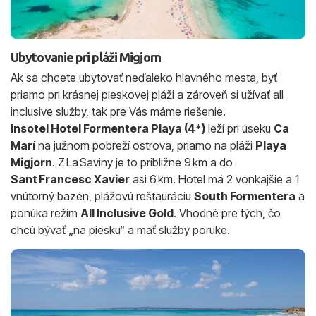
Ubytovanie pri pláži Migjorn
Ak sa chcete ubytovať neďaleko hlavného mesta, byť
priamo pri krásnej pieskovej pláži a zároveň si užívať all
inclusive služby, tak pre Vás máme riešenie.
Insotel Hotel Formentera Playa (4*)
leží pri úseku
Ca
Marí
na južnom pobreží ostrova, priamo na pláži
Playa
Migjorn
. Z La Saviny je to približne 9 km a do
Sant Francesc Xavier
asi 6 km. Hotel má 2 vonkajšie a 1
vnútorný bazén, plážovú reštauráciu
South Formentera
a
ponúka režim
All Inclusive Gold
. Vhodné pre tých, čo
chcú bývať „na piesku“ a mať služby poruke.