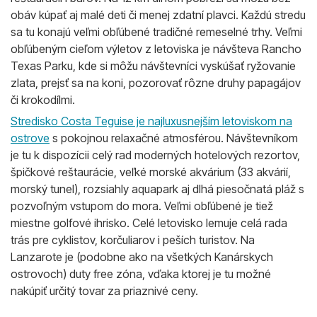
obáv kúpať aj malé deti či menej zdatní plavci. Každú stredu
sa tu konajú veľmi obľúbené tradičné remeselné trhy. Veľmi
obľúbeným cieľom výletov z letoviska je návšteva Rancho
Texas Parku, kde si môžu návštevníci vyskúšať ryžovanie
zlata, prejsť sa na koni, pozorovať rôzne druhy papagájov
či krokodílmi.
Stredisko Costa Teguise je najluxusnejším letoviskom na
ostrove
s pokojnou relaxačné atmosférou. Návštevníkom
je tu k dispozícii celý rad moderných hotelových rezortov,
špičkové reštaurácie, veľké morské akvárium (33 akvárií,
morský tunel), rozsiahly aquapark aj dlhá piesočnatá pláž s
pozvoľným vstupom do mora. Veľmi obľúbené je tiež
miestne golfové ihrisko. Celé letovisko lemuje celá rada
trás pre cyklistov, korčuliarov i peších turistov. Na
Lanzarote je (podobne ako na všetkých Kanárskych
ostrovoch) duty free zóna, vďaka ktorej je tu možné
nakúpiť určitý tovar za priaznivé ceny.