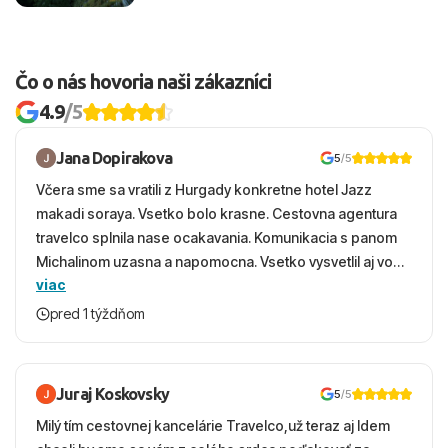
Čo o nás hovoria naši zákazníci
4.9
/5
Jana Dopirakova
5
/5
Včera sme sa vratili z Hurgady konkretne hotel Jazz
makadi soraya. Vsetko bolo krasne. Cestovna agentura
travelco splnila nase ocakavania. Komunikacia s panom
Michalinom uzasna a napomocna. Vsetko vysvetlil aj vo
viac
vecernych hodinach zaco sa ospravedlnujem. Hotel
krasny, cisty. Sluzby top. Strava, prostredie, more,
pred 1 týždňom
snorchlovanie. Dakujeme velmi pekne S pozdravom
Juraj Koskovsky
5
/5
Milý tím cestovnej kancelárie Travelco,už teraz aj Idem