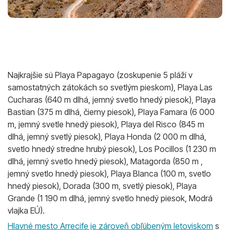
Najkrajšie sú Playa Papagayo (zoskupenie 5 pláží v
samostatných zátokách so svetlým pieskom), Playa Las
Cucharas (640 m dlhá, jemný svetlo hnedý piesok), Playa
Bastian (375 m dlhá, čierny piesok), Playa Famara (6 000
m, jemný svetle hnedý piesok), Playa del Risco (845 m
dlhá, jemný svetlý piesok), Playa Honda (2 000 m dlhá,
svetlo hnedý stredne hrubý piesok), Los Pocillos (1 230 m
dlhá, jemný svetlo hnedý piesok), Matagorda (850 m ,
jemný svetlo hnedý piesok), Playa Blanca (100 m, svetlo
hnedý piesok), Dorada (300 m, svetlý piesok), Playa
Grande (1 190 m dlhá, jemný svetlo hnedý piesok, Modrá
vlajka EÚ).
Hlavné mesto Arrecife je zároveň obľúbeným letoviskom
s