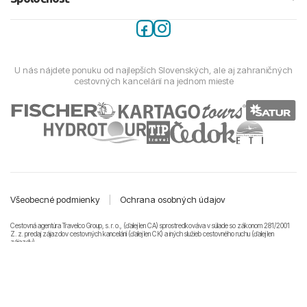
U nás nájdete ponuku od najlepších Slovenských, ale aj zahraničných
cestovných kancelárií na jednom mieste
Všeobecné podmienky
|
Ochrana osobných údajov
Cestovná agentúra Travelco Group, s. r. o., (ďalej len CA) sprostredkováva v súlade so zákonom 281/2001
Z. z. predaj zájazdov cestovných kancelárii (ďalej len CK) a iných služieb cestovného ruchu (ďalej len
zájazdy).
© 2011-2026 Travelco Group, s. r. o. Všetky práva vyhradené.