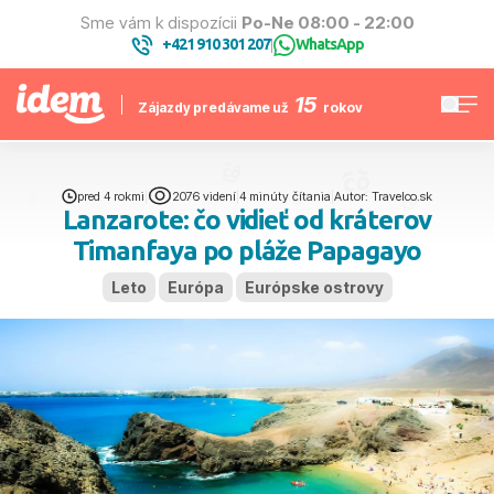
Sme vám k dispozícii
Po-Ne 08:00 - 22:00
+421 910 301 207
WhatsApp
|
15
Zájazdy predávame už
rokov
pred 4 rokmi
|
2076 videní
|
4 minúty čítania
|
Autor: Travelco.sk
Lanzarote: čo vidieť od kráterov
Timanfaya po pláže Papagayo
Leto
Európa
Európske ostrovy