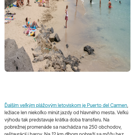
Ďalším veľkým plážovým letoviskom je Puerto del Carmen
,
ležiace len niekoľko minút jazdy od hlavného mesta. Veľkú
výhodu tak predstavuje krátka doba transferu. Na
pobrežnej promenáde sa nachádza na 250 obchodov,
reštaurácií i barov. Na 12 km dlhom pobreží sa môžu bez