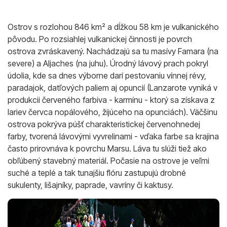
Ostrov s rozlohou 846 km² a dĺžkou 58 km je vulkanického
pôvodu. Po rozsiahlej vulkanickej činnosti je povrch
ostrova zvráskavený. Nachádzajú sa tu masívy Famara (na
severe) a Aljaches (na juhu). Úrodný lávový prach pokryl
údolia, kde sa dnes výborne darí pestovaniu vínnej révy,
paradajok, datľových paliem aj opuncií (Lanzarote vyniká v
produkcii červeného farbiva - karmínu - ktorý sa získava z
lariev červca nopálového, žijúceho na opunciách). Väčšinu
ostrova pokrýva púšť charakteristickej červenohnedej
farby, tvorená lávovými vyvrelinami - vďaka farbe sa krajina
často prirovnáva k povrchu Marsu. Láva tu slúži tiež ako
obľúbený stavebný materiál. Počasie na ostrove je veľmi
suché a teplé a tak tunajšiu flóru zastupujú drobné
sukulenty, lišajníky, paprade, vavríny či kaktusy.