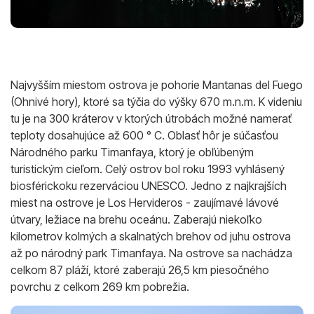
Najvyšším miestom ostrova je pohorie Mantanas del Fuego
(Ohnivé hory), ktoré sa týčia do výšky 670 m.n.m. K videniu
tu je na 300 kráterov v ktorých útrobách možné namerať
teploty dosahujúce až 600 ° C. Oblasť hôr je súčasťou
Národného parku Timanfaya, ktorý je obľúbeným
turistickým cieľom. Celý ostrov bol roku 1993 vyhlásený
biosférickoku rezerváciou UNESCO. Jedno z najkrajších
miest na ostrove je Los Hervideros - zaujímavé lávové
útvary, ležiace na brehu oceánu. Zaberajú niekoľko
kilometrov kolmých a skalnatých brehov od juhu ostrova
až po národný park Timanfaya. Na ostrove sa nachádza
celkom 87 pláží, ktoré zaberajú 26,5 km piesočného
povrchu z celkom 269 km pobrežia.