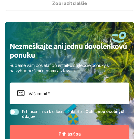
s hviezdičkou. ​Už teraz sa tešíme, kam s nami vyrazíte
Zobraziť ďalšie
nabudúce! Ďakujeme za skvelé spomienky. ​S pozdravom
a prianím mnohých ďalších spokojných klientov, Juraj s
rodinou.
Nezmeškajte ani jednu dovolenkovú
ponuku
Budeme vám posielať do email-u najlepšie ponuky s
najvýhodnejšími cenami a zľavami
Prihlásením sa k odberu súhlasíte s
Ochranou osobných
údajov