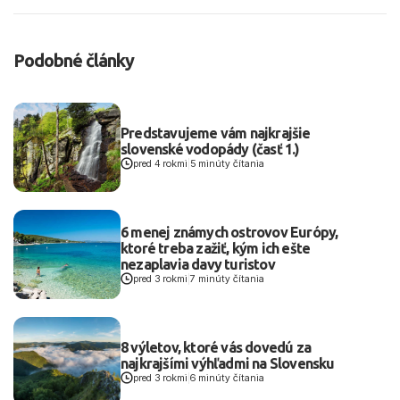
Podobné články
Predstavujeme vám najkrajšie
slovenské vodopády (časť 1.)
pred 4 rokmi
|
5 minúty čítania
6 menej známych ostrovov Európy,
ktoré treba zažiť, kým ich ešte
nezaplavia davy turistov
pred 3 rokmi
|
7 minúty čítania
8 výletov, ktoré vás dovedú za
najkrajšími výhľadmi na Slovensku
pred 3 rokmi
|
6 minúty čítania