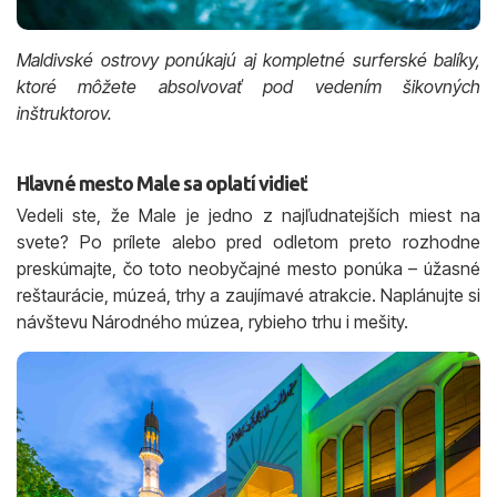
Maldivské ostrovy ponúkajú aj kompletné surferské balíky,
ktoré môžete absolvovať pod vedením šikovných
inštruktorov.
Hlavné mesto Male sa oplatí vidieť
Vedeli ste, že Male je jedno z najľudnatejších miest na
svete? Po prílete alebo pred odletom preto rozhodne
preskúmajte, čo toto neobyčajné mesto ponúka – úžasné
reštaurácie, múzeá, trhy a zaujímavé atrakcie. Naplánujte si
návštevu Národného múzea, rybieho trhu i mešity.