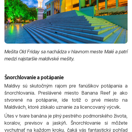
Mešita Old Friday sa nachádza v hlavnom meste Malé a patrí
medzi najstaršie maldivské mešity.
Šnorchlovanie a potápanie
Maldivy sú skutočným rajom pre fanúšikov potápania a
šnorchlovania. Preslávené miesto Banana Reef je ako
stvorené na potápanie, ide totiž o prvé miesto na
Maldivách, ktoré získalo uznanie za licencovaný výcvik.
Útes v tvare banána je plný pestrého podmorského života,
koralov, previsov a jaskýň. Šnorchlovanie si môžete
vychutnať na každom kroku, čaká vás fantastický pohľad