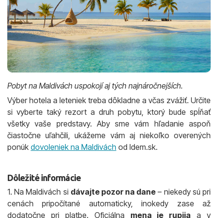
Pobyt na Maldivách uspokojí aj tých najnáročnejších.
Výber hotela a leteniek treba dôkladne a včas zvážiť. Určite
si vyberte taký rezort a druh pobytu, ktorý bude spĺňať
všetky vaše predstavy. Aby sme vám hľadanie aspoň
čiastočne uľahčili, ukážeme vám aj niekoľko overených
ponúk
dovoleniek na Maldivách
od Idem.sk.
Dôležité informácie
1. Na Maldivách si
dávajte pozor na dane
– niekedy sú pri
cenách pripočítané automaticky, inokedy zase až
dodatočne pri platbe. Oficiálna
mena je rupija
a v