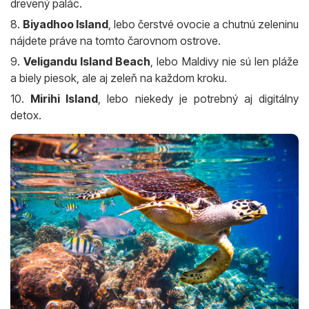
drevený palác.
8.
Biyadhoo Island
, lebo čerstvé ovocie a chutnú zeleninu
nájdete práve na tomto čarovnom ostrove.
9.
Veligandu Island Beach
, lebo Maldivy nie sú len pláže
a biely piesok, ale aj zeleň na každom kroku.
10.
Mirihi Island
, lebo niekedy je potrebný aj digitálny
detox.