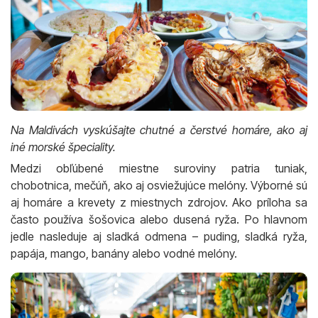
Na Maldivách vyskúšajte chutné a čerstvé homáre, ako aj
iné morské špeciality.
Medzi obľúbené miestne suroviny patria tuniak,
chobotnica, mečúň, ako aj osviežujúce melóny. Výborné sú
aj homáre a krevety z miestnych zdrojov. Ako príloha sa
často používa šošovica alebo dusená ryža. Po hlavnom
jedle nasleduje aj sladká odmena – puding, sladká ryža,
papája, mango, banány alebo vodné melóny.