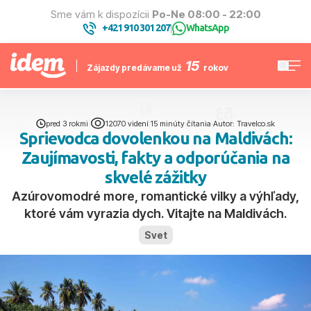
Sme vám k dispozícii
Po-Ne 08:00 - 22:00
+421 910 301 207
WhatsApp
|
15
Zájazdy predávame už
rokov
pred 3 rokmi
|
12070 videní
|
15 minúty čítania
|
Autor: Travelco.sk
Sprievodca dovolenkou na Maldivách:
Zaujímavosti, fakty a odporúčania na
skvelé zážitky
Azúrovomodré more, romantické vilky a výhľady,
ktoré vám vyrazia dych. Vitajte na Maldivách.
Svet