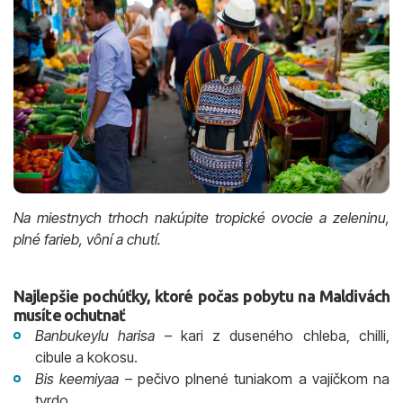
Na miestnych trhoch nakúpite tropické ovocie a zeleninu,
plné farieb, vôní a chutí.
Najlepšie pochúťky, ktoré počas pobytu na Maldivách
musíte ochutnať
Banbukeylu harisa
– kari z duseného chleba, chilli,
cibule a kokosu.
Bis keemiyaa
– pečivo plnené tuniakom a vajíčkom na
tvrdo.