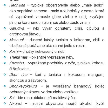
Hedhikaa
– typické občerstvenie alebo „malé jedlo“,
ako napríklad samosa - malé trojuholníky z cesta, ktoré
sú vyprážané v masle ghee alebo v oleji, zvyčajne
plnené korenenou zeleninou alebo cestovinami.
Garudiya
– rybí vývar ochutený chilli, cibuľou a
citrónovou šťavou.
Mashuni
– dusené kúsky tuniaka s kokosom, chilli a
cibuľou sú podávané ako ranné jedlo s roshi.
Roshi
– chutný nekvasený chlieb.
Thelui mas
– pikantné vyprážané ryby.
Kavaabu
– vyprážané pochúťky z ryže, tuniaka, kokosu
či šošovice.
Dhon riha
– kari z tuniaka s kokosom, mangom,
škoricou a zázvorom.
Dhonkeyokajuru
– je vyprážaný banánový koláč
ochutený ružovou vodou alebo vanilkou.
Sai
– ide o najobľúbenejší maldivský čaj.
Alkohol – miestni obyvatelia nepijú alkohol (kvôli