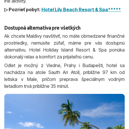
iné aktivity.
▷ Pozrieť pobyt:
Hotel Lily Beach Resort & Spa*****
Dostupná alternatíva pre všetkých
Ak chcete Maldivy navštíviť, no máte obmedzené finančné
prostriedky, nemusíte zúfať, máme pre vás dostupnú
alternatívu. Hotel Holiday Island Resort & Spa ponúka
dokonalý relax a komfort za prijateľnú cenu.
Odlet je možný z Viedne, Prahy i Budapešti, hotel sa
nachádza na atole Sauth Ari Atoll, približne 97 km od
letiska v Male, pričom preprava špeciálnym vodným
lietadlom trvá približne 35 minút.