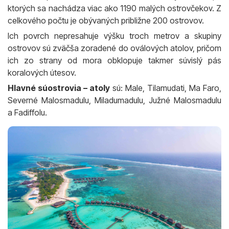
ktorých sa nachádza viac ako 1190 malých ostrovčekov. Z
celkového počtu je obývaných približne 200 ostrovov.
Ich povrch nepresahuje výšku troch metrov a skupiny
ostrovov sú zväčša zoradené do oválových atolov, pričom
ich zo strany od mora obklopuje takmer súvislý pás
koralových útesov.
Hlavné súostrovia – atoly
sú: Male, Tilamudati, Ma Faro,
Severné Malosmadulu, Miladumadulu, Južné Malosmadulu
a Fadiffolu.