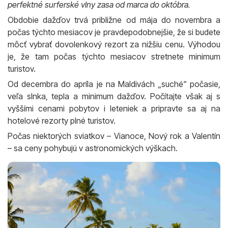
perfektné surferské vlny zasa od marca do októbra.
Obdobie dažďov trvá približne od mája do novembra a
počas týchto mesiacov je pravdepodobnejšie, že si budete
môcť vybrať dovolenkový rezort za nižšiu cenu. Výhodou
je, že tam počas týchto mesiacov stretnete minimum
turistov.
Od decembra do apríla je na Maldivách „suché“ počasie,
veľa slnka, tepla a minimum dažďov. Počítajte však aj s
vyššími cenami pobytov i leteniek a pripravte sa aj na
hotelové rezorty plné turistov.
Počas niektorých sviatkov – Vianoce, Nový rok a Valentín
– sa ceny pohybujú v astronomických výškach.