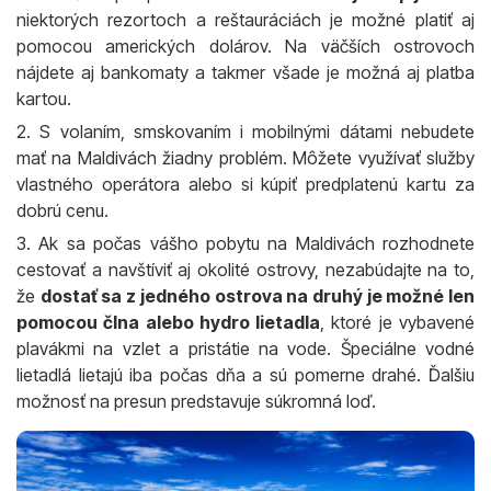
niektorých rezortoch a reštauráciách je možné platiť aj
pomocou amerických dolárov. Na väčších ostrovoch
nájdete aj bankomaty a takmer všade je možná aj platba
kartou.
2. S volaním, smskovaním i mobilnými dátami nebudete
mať na Maldivách žiadny problém. Môžete využívať služby
vlastného operátora alebo si kúpiť predplatenú kartu za
dobrú cenu.
3. Ak sa počas vášho pobytu na Maldivách rozhodnete
cestovať a navštíviť aj okolité ostrovy, nezabúdajte na to,
že
dostať sa z jedného ostrova na druhý je možné len
pomocou člna alebo hydro lietadla
, ktoré je vybavené
plavákmi na vzlet a pristátie na vode. Špeciálne vodné
lietadlá lietajú iba počas dňa a sú pomerne drahé. Ďalšiu
možnosť na presun predstavuje súkromná loď.