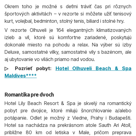
Okrem toho je možné s deťmi tráviť čas pri rôznych
športových aktivitách – v rezorte si môžete užiť tenisový
kurt, volejbal, bedminton, stolný tenis, biliard i stolné hry.
V rezorte Olhuveli je 164 elegantných klimatizovaných
izieb a víl, ktoré sú komfortne zariadené, poskytujú
dokonalé miesto na pohodu a relax. Na výber sú izby
Deluxe, samostatné vilky, samostatné vily s bazénom, ale
aj ubytovanie vo vilách priamo nad vodou.
▷ Pozrieť pobyt:
Hotel Olhuveli Beach & Spa
Maldives****
Romantika pre dvoch
Hotel Lily Beach Resort & Spa je skvelý na romantický
pobyt pre dvojice, ktoré milujú šnorchlovanie a/alebo
potápanie. Odlet je možný z Viedne, Prahy i Budapešti.
Hotel sa nachádza na prekrásnom atole Sauth Ari Atoll,
približne 80 km od letiska v Male, pričom preprava