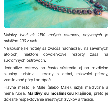
Maldivy tvorí až 1190 malých ostrovov, obývaných je
približne 200 z nich.
Najluxusnejšie hotely sa zväčša nachádzajú na severných
atoloch, niektoré dovolenkové rezorty zasa na
súkromných ostrovoch.
Jednotlivé ostrovy sa často sústredia aj na rozdielne
skupiny turistov – rodiny s deťmi, milovníci prírody,
zamilované páry i potápači.
Hlavné mesto je Male (alebo Malé), jazyk maldivčina a
mena rupija.
Maldivy sú moslimskou krajinou
, preto je
dôležité rešpektovanie miestnych zvykov a tradícií.