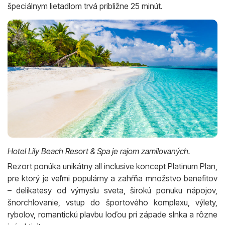
špeciálnym lietadlom trvá približne 25 minút.
Hotel Lily Beach Resort & Spa je rajom zamilovaných.
Rezort ponúka unikátny all inclusive koncept Platinum Plan,
pre ktorý je veľmi populárny a zahŕňa množstvo benefitov
– delikatesy od výmyslu sveta, širokú ponuku nápojov,
šnorchlovanie, vstup do športového komplexu, výlety,
rybolov, romantickú plavbu loďou pri západe slnka a rôzne