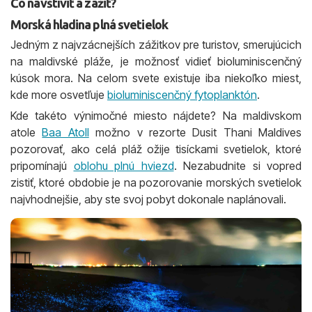
Čo navštíviť a zažiť?
Morská hladina plná svetielok
Jedným z najvzácnejších zážitkov pre turistov, smerujúcich
na maldivské pláže, je možnosť vidieť bioluminiscenčný
kúsok mora. Na celom svete existuje iba niekoľko miest,
kde more osvetľuje
bioluminiscenčný fytoplanktón
.
Kde takéto výnimočné miesto nájdete? Na maldivskom
atole
Baa Atoll
možno v rezorte Dusit Thani Maldives
pozorovať, ako celá pláž ožije tisíckami svetielok, ktoré
pripomínajú
oblohu plnú hviezd
. Nezabudnite si vopred
zistiť, ktoré obdobie je na pozorovanie morských svetielok
najvhodnejšie, aby ste svoj pobyt dokonale naplánovali.