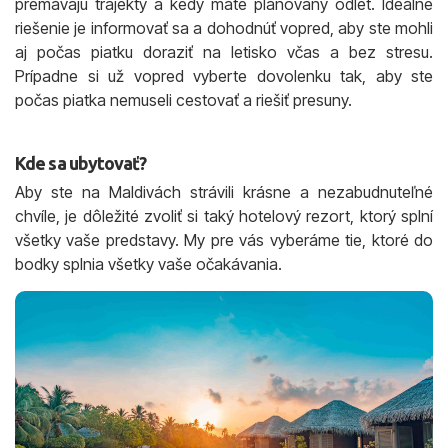
premávajú trajekty a kedy máte plánovaný odlet. Ideálne
riešenie je informovať sa a dohodnúť vopred, aby ste mohli
aj počas piatku doraziť na letisko včas a bez stresu.
Prípadne si už vopred vyberte dovolenku tak, aby ste
počas piatka nemuseli cestovať a riešiť presuny.
Kde sa ubytovať?
Aby ste na Maldivách strávili krásne a nezabudnuteľné
chvíle, je dôležité zvoliť si taký hotelový rezort, ktorý splní
všetky vaše predstavy. My pre vás vyberáme tie, ktoré do
bodky splnia všetky vaše očakávania.