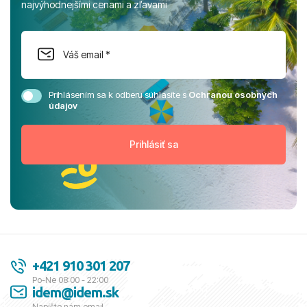
najvýhodnejšími cenami a zľavami
Prihlásením sa k odberu súhlasíte s
Ochranou osobných
údajov
+421 910 301 207
Po-Ne 08:00 - 22:00
idem@idem.sk
Napíšte nám email