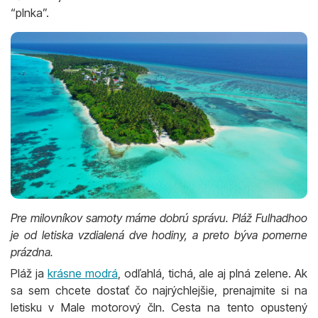
“plnka”.
Pre milovníkov samoty máme dobrú správu. Pláž Fulhadhoo
je od letiska vzdialená dve hodiny, a preto býva pomerne
prázdna.
Pláž ja
krásne modrá
, odľahlá, tichá, ale aj plná zelene. Ak
sa sem chcete dostať čo najrýchlejšie, prenajmite si na
letisku v Male motorový čln. Cesta na tento opustený