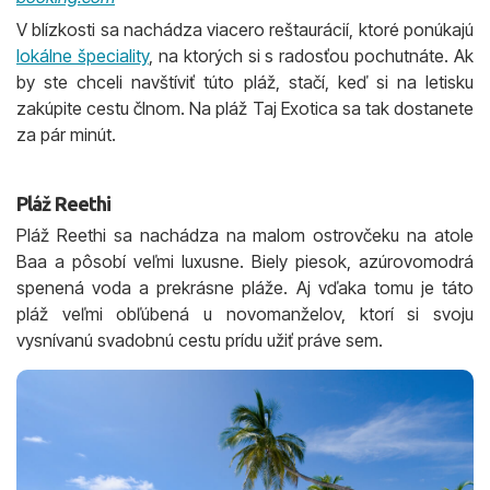
V blízkosti sa nachádza viacero reštaurácií, ktoré ponúkajú
lokálne špeciality
, na ktorých si s radosťou pochutnáte. Ak
by ste chceli navštíviť túto pláž, stačí, keď si na letisku
zakúpite cestu člnom. Na pláž Taj Exotica sa tak dostanete
za pár minút.
Pláž Reethi
Pláž Reethi sa nachádza na malom ostrovčeku na atole
Baa a pôsobí veľmi luxusne. Biely piesok, azúrovomodrá
spenená voda a prekrásne pláže. Aj vďaka tomu je táto
pláž veľmi obľúbená u novomanželov, ktorí si svoju
vysnívanú svadobnú cestu prídu užiť práve sem.