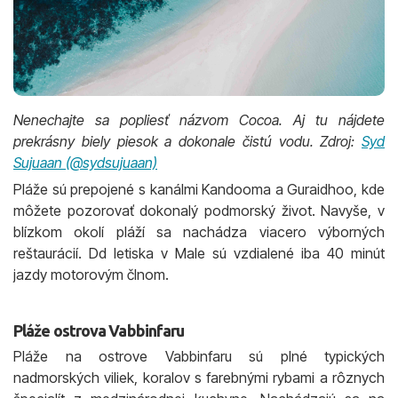
Nenechajte sa popliesť názvom Cocoa. Aj tu nájdete
prekrásny biely piesok a dokonale čistú vodu. Zdroj:
Syd
Sujuaan (@sydsujuaan)
Pláže sú prepojené s kanálmi Kandooma a Guraidhoo, kde
môžete pozorovať dokonalý podmorský život. Navyše, v
blízkom okolí pláží sa nachádza viacero výborných
reštaurácií. Dd letiska v Male sú vzdialené iba 40 minút
jazdy motorovým člnom.
Pláže ostrova Vabbinfaru
Pláže na ostrove Vabbinfaru sú plné typických
nadmorských viliek, koralov s farebnými rybami a rôznych