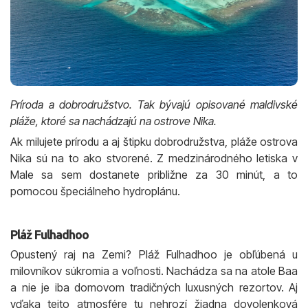
Príroda a dobrodružstvo. Tak bývajú opisované maldivské
pláže, ktoré sa nachádzajú na ostrove Nika.
Ak milujete prírodu a aj štipku dobrodružstva, pláže ostrova
Nika sú na to ako stvorené. Z medzinárodného letiska v
Male sa sem dostanete približne za 30 minút, a to
pomocou špeciálneho hydroplánu.
Pláž Fulhadhoo
Opustený raj na Zemi? Pláž Fulhadhoo je obľúbená u
milovníkov súkromia a voľnosti. Nachádza sa na atole Baa
a nie je iba domovom tradičných luxusných rezortov. Aj
vďaka tejto atmosfére tu nehrozí žiadna dovolenková