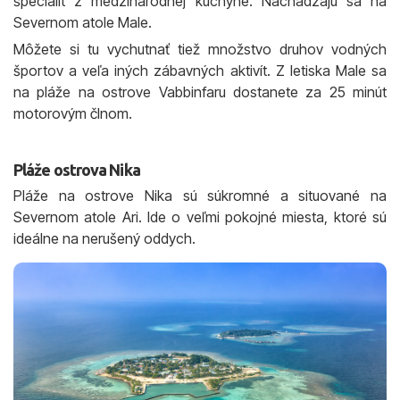
špecialít z medzinárodnej kuchyne. Nachádzajú sa na
Severnom atole Male.
Môžete si tu vychutnať tiež množstvo druhov vodných
športov a veľa iných zábavných aktivít. Z letiska Male sa
na pláže na ostrove Vabbinfaru dostanete za 25 minút
motorovým člnom.
Pláže ostrova Nika
Pláže na ostrove Nika sú súkromné a situované na
Severnom atole Ari. Ide o veľmi pokojné miesta, ktoré sú
ideálne na nerušený oddych.