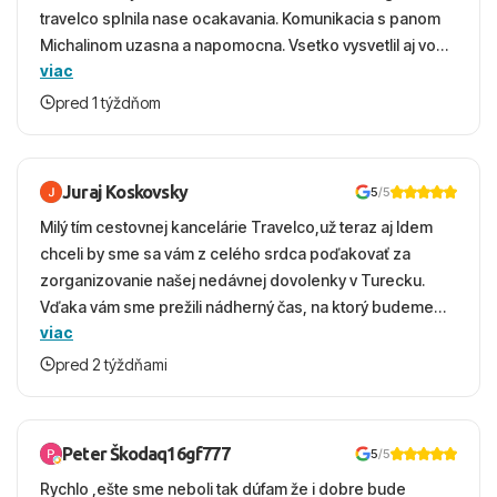
travelco splnila nase ocakavania. Komunikacia s panom
Michalinom uzasna a napomocna. Vsetko vysvetlil aj vo
viac
vecernych hodinach zaco sa ospravedlnujem. Hotel
krasny, cisty. Sluzby top. Strava, prostredie, more,
pred 1 týždňom
snorchlovanie. Dakujeme velmi pekne S pozdravom
Juraj Koskovsky
5
/5
Milý tím cestovnej kancelárie Travelco,už teraz aj Idem
chceli by sme sa vám z celého srdca poďakovať za
zorganizovanie našej nedávnej dovolenky v Turecku.
Vďaka vám sme prežili nádherný čas, na ktorý budeme
viac
ešte dlho s úsmevom spomínať. ​Všetko prebehlo
absolútne hladko – od prvotného výberu zájazdu, cez
pred 2 týždňami
ochotnú komunikáciu, až po samotný transfer a pobyt. ​
Ubytovaní sme boli v hoteli TUI Magic Life Jacaranda a
bola to trefa do čierneho! ​Čo nás dostalo najviac: ​Skvelé
Peter Škodaq16gf777
5
/5
služby a personál: Vždy usmievaví, ochotní a starostliví
Rychlo ,ešte sme neboli tak dúfam že i dobre bude
ľudia. ​Gastro zážitok: Výborné, pestré a čerstvé jedlo