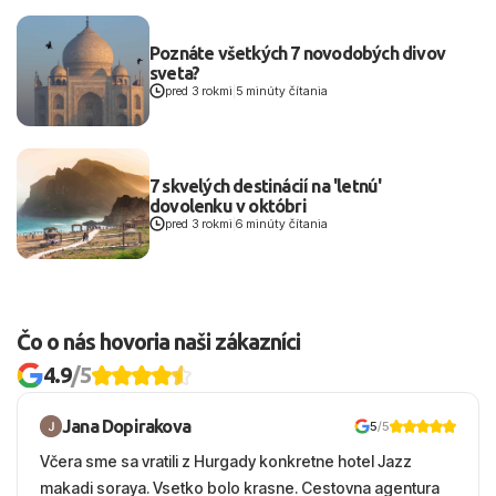
Poznáte všetkých 7 novodobých divov
sveta?
pred 3 rokmi
|
5 minúty čítania
7 skvelých destinácií na 'letnú'
dovolenku v októbri
pred 3 rokmi
|
6 minúty čítania
Čo o nás hovoria naši zákazníci
4.9
/5
Jana Dopirakova
5
/5
Včera sme sa vratili z Hurgady konkretne hotel Jazz
makadi soraya. Vsetko bolo krasne. Cestovna agentura