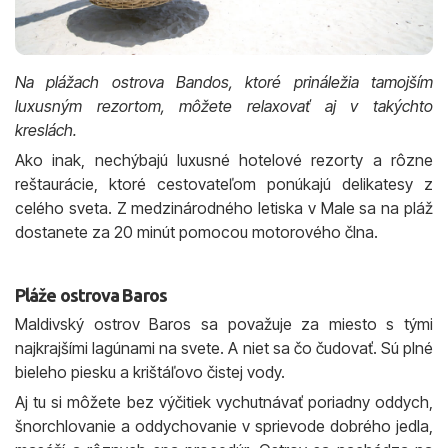
Na plážach ostrova Bandos, ktoré prináležia tamojším
luxusným rezortom, môžete relaxovať aj v takýchto
kreslách.
Ako inak, nechýbajú luxusné hotelové rezorty a rôzne
reštaurácie, ktoré cestovateľom ponúkajú delikatesy z
celého sveta. Z medzinárodného letiska v Male sa na pláž
dostanete za 20 minút pomocou motorového člna.
Pláže ostrova Baros
Maldivský ostrov Baros sa považuje za miesto s tými
najkrajšími lagúnami na svete. A niet sa čo čudovať. Sú plné
bieleho piesku a krištáľovo čistej vody.
Aj tu si môžete bez výčitiek vychutnávať poriadny oddych,
šnorchlovanie a oddychovanie v sprievode dobrého jedla,