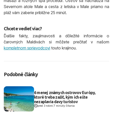
masáží a rôznych spa procedúr. Ostrov sa nachádza na
Severnom atole Male a cesta z letiska v Male priamo na
pláž vám zaberie približne 25 minút.
Chcete vedieť viac?
Ďalšie fakty, zaujímavosti a dôležité informácie o
čarovných Maldivách si môžete prečítať v našom
kompletnom sprievodcovi
touto krajinou.
Podobné články
6 menej známych ostrovov Európy,
ktoré treba zažiť, kým ich ešte
nezaplavia davy turistov
pred 3 rokmi
|
7 minúty čítania