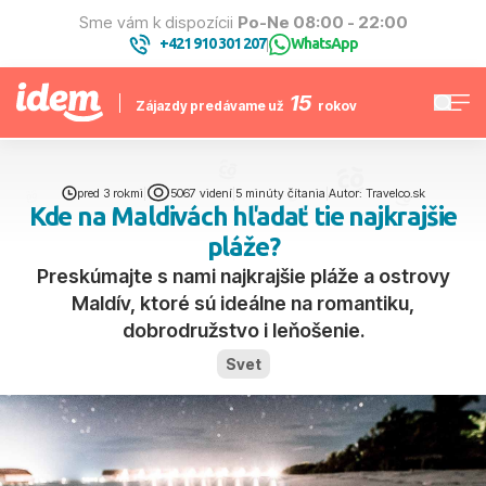
Sme vám k dispozícii
Po-Ne 08:00 - 22:00
+421 910 301 207
WhatsApp
|
15
Zájazdy predávame už
rokov
pred 3 rokmi
|
5067 videní
|
5 minúty čítania
|
Autor: Travelco.sk
Kde na Maldivách hľadať tie najkrajšie
pláže?
Preskúmajte s nami najkrajšie pláže a ostrovy
Maldív, ktoré sú ideálne na romantiku,
dobrodružstvo i leňošenie.
Svet