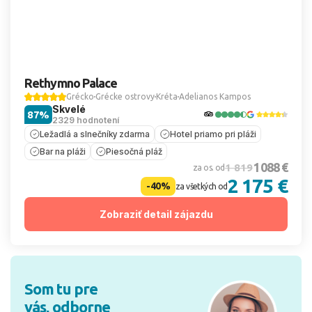
Rethymno Palace
Grécko
Grécke ostrovy
Kréta
Adelianos Kampos
Skvelé
87%
2329 hodnotení
Ležadlá a slnečníky zdarma
Hotel priamo pri pláži
Bar na pláži
Piesočná pláž
1 088 €
1 819
za os. od
2 175 €
-40%
za všetkých od
Zobraziť detail zájazdu
Som tu pre
vás, odborne