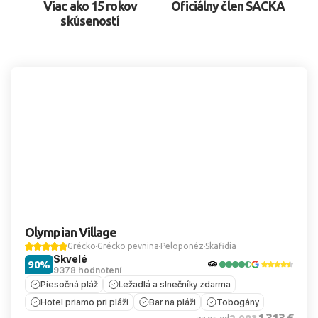
Viac ako 15 rokov
Oficiálny člen SACKA
skúseností
Olympian Village
Grécko
Grécko pevnina
Peloponéz
Skafidia
Skvelé
90%
9378 hodnotení
Piesočná pláž
Ležadlá a slnečníky zdarma
Hotel priamo pri pláži
Bar na pláži
Tobogány