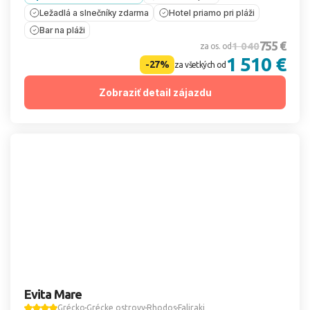
Ležadlá a slnečníky zdarma
Hotel priamo pri pláži
Bar na pláži
755 €
1 040
za os. od
1 510 €
-27%
za všetkých od
Zobraziť detail zájazdu
Evita Mare
Grécko
Grécke ostrovy
Rhodos
Faliraki