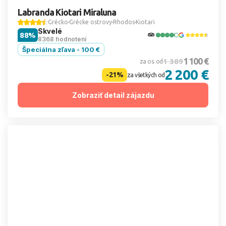
Labranda Kiotari Miraluna
Grécko
Grécke ostrovy
Rhodos
Kiotari
Skvelé
88%
8368 hodnotení
Špeciálna zľava - 100 €
1 100 €
1 389
za os. od
2 200 €
-21%
za všetkých od
Zobraziť detail zájazdu