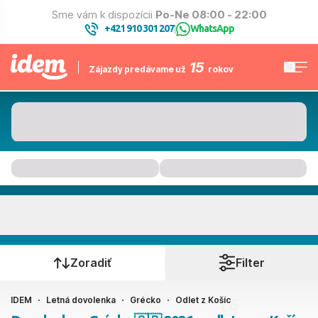
Sme vám k dispozícii
Po-Ne 08:00 - 22:00
+421 910 301 207
WhatsApp
|
15
Zájazdy predávame už
rokov
Grécko
Kedy cestujete?
Zoradiť
Filter
IDEM
Letná dovolenka
Grécko
Odlet z Košíc
Košice