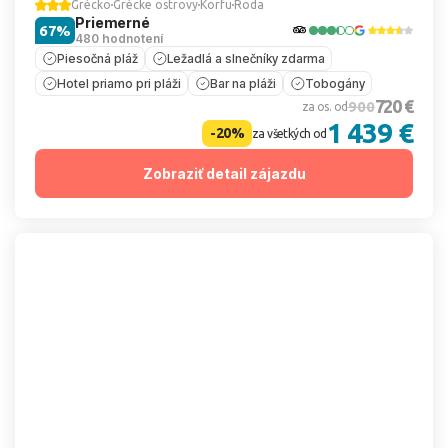
Grécko
Grécke ostrovy
Korfu
Roda
Priemerné
67%
480 hodnotení
Piesočná pláž
Ležadlá a slnečníky zdarma
Hotel priamo pri pláži
Bar na pláži
Tobogány
720 €
900
za os. od
1 439 €
-20%
za všetkých od
Zobraziť detail zájazdu