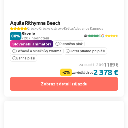
Aquila Rithymna Beach
Grécko
Grécke ostrovy
Kréta
Adelianos Kampos
Skvelé
88%
7207 hodnotení
Slovenskí animátori
Piesočná pláž
Ležadlá a slnečníky zdarma
Hotel priamo pri pláži
Bar na pláži
1 189 €
1 209
za os. od
2 378 €
-2%
za všetkých od
Zobraziť detail zájazdu