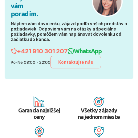
vám
poradím.
Nájdem vám dovolenku, zájazd podľa vašich predstáv a
požiadaviek. Odpoviem vám na otázky a špeciálne
požiadavky, pomôžem vám naplánovať dovolenku od
začiatku do konca.
+421 910 301 207
WhatsApp
Kontaktujte nás
Po-Ne 08:00 - 22:00
Garancia najnižšej
Všetky zájazdy
ceny
na jednom mieste