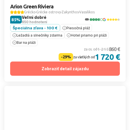
Arion Green Riviera
Grécko
Grécke ostrovy
Zakynthos
Vassilikos
Veľmi dobré
85%
650 hodnotení
Špeciálna zľava - 100 €
Piesočná pláž
Ležadlá a slnečníky zdarma
Hotel priamo pri pláži
Bar na pláži
860 €
1 215
za os. od
1 720 €
-29%
za všetkých od
Zobraziť detail zájazdu