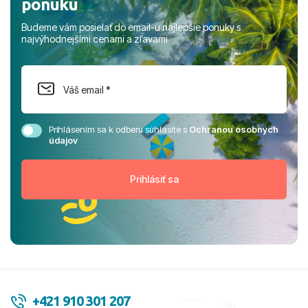
ponuku
Budeme vám posielať do email-u najlepšie ponuky s
najvýhodnejšími cenami a zľavami
Prihlásením sa k odberu súhlasíte s
Ochranou osobných
údajov
+421 910 301 207