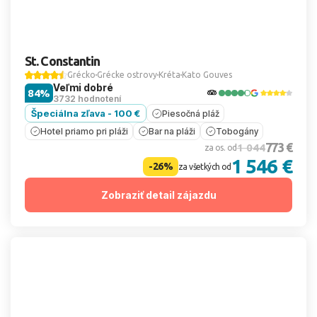
St. Constantin
Grécko
Grécke ostrovy
Kréta
Kato Gouves
Veľmi dobré
84%
3732 hodnotení
Špeciálna zľava - 100 €
Piesočná pláž
Hotel priamo pri pláži
Bar na pláži
Tobogány
773 €
1 044
za os. od
1 546 €
-26%
za všetkých od
Zobraziť detail zájazdu