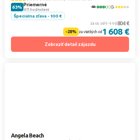
Priemerné
63%
411 hodnotení
Špeciálna zľava - 100 €
804 €
1 110
za os. od
1 608 €
-28%
za všetkých od
Zobraziť detail zájazdu
Angela Beach