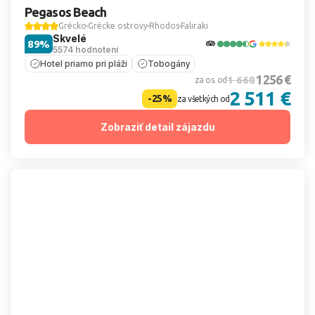
Pegasos Beach
Grécko
Grécke ostrovy
Rhodos
Faliraki
Skvelé
89%
5574 hodnotení
Hotel priamo pri pláži
Tobogány
1 256 €
1 668
za os. od
2 511 €
-25%
za všetkých od
Zobraziť detail zájazdu