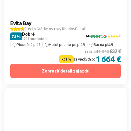
Evita Bay
Grécko
Grécke ostrovy
Rhodos
Faliraki
Dobré
75%
1211 hodnotení
Piesočná pláž
Hotel priamo pri pláži
Bar na pláži
832 €
1 213
za os. od
1 664 €
-31%
za všetkých od
Zobraziť detail zájazdu