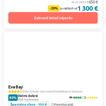
650 €
918
za os. od
1 300 €
-29%
za všetkých od
Zobraziť detail zájazdu
Eva Bay
Grécko
Grécke ostrovy
Kréta
Adelianos Kampos
Veľmi dobré
83%
906 hodnotení
Špeciálna zľava - 100 €
Piesočná pláž