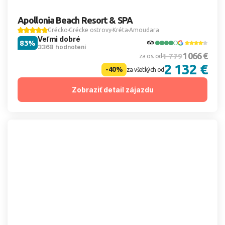
Apollonia Beach Resort & SPA
Grécko
Grécke ostrovy
Kréta
Amoudara
Veľmi dobré
83%
3368 hodnotení
1 066 €
1 779
za os. od
2 132 €
-40%
za všetkých od
Zobraziť detail zájazdu