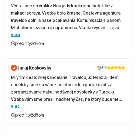
Včera sme sa vratili z Hurgady konkretne hotel Jazz
makadi soraya. Vsetko bolo krasne. Cestovna agentura
travelco splnila nase ocakavania. Komunikacia s panom
Michalinom uzasna a napomocna. Vsetko vysvetlil aj vo
viac
vecernych hodinach zaco sa ospravedlnujem. Hotel
krasny, cisty. Sluzby top. Strava, prostredie, more,
pred 1 týždňom
snorchlovanie. Dakujeme velmi pekne S pozdravom
Juraj Koskovsky
5
/5
Milý tím cestovnej kancelárie Travelco,už teraz aj Idem
chceli by sme sa vám z celého srdca poďakovať za
zorganizovanie našej nedávnej dovolenky v Turecku.
Vďaka vám sme prežili nádherný čas, na ktorý budeme
viac
ešte dlho s úsmevom spomínať. ​Všetko prebehlo
absolútne hladko – od prvotného výberu zájazdu, cez
pred 1 týždňom
ochotnú komunikáciu, až po samotný transfer a pobyt. ​
Ubytovaní sme boli v hoteli TUI Magic Life Jacaranda a
bola to trefa do čierneho! ​Čo nás dostalo najviac: ​Skvelé