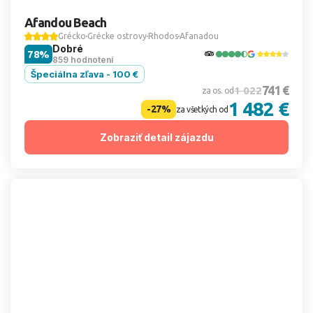
Afandou Beach
Grécko
Grécke ostrovy
Rhodos
Afanadou
Dobré
78%
859 hodnotení
Špeciálna zľava - 100 €
741 €
1 022
za os. od
1 482 €
-27%
za všetkých od
Zobraziť detail zájazdu