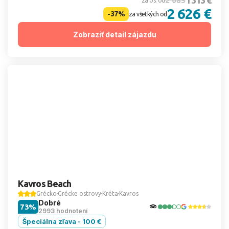
1 313 €
2 083
za os. od
2 626 €
-37%
za všetkých od
Zobraziť detail zájazdu
Kavros Beach
Grécko
Grécke ostrovy
Kréta
Kavros
Dobré
73%
2993 hodnotení
Špeciálna zľava - 100 €