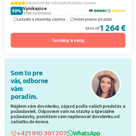
Grécko
Grécke ostrovy
Kréta
Kato Gouves
Vynikajúce
90%
3106 hodnotení
Ležadlá a slnečníky zdarma
Hotel priamo pri pláži
1 264 €
za os. od
Termíny a ceny
Som tu pre
vás, odborne
vám
poradím.
Nájdem vám dovolenku, zájazd podľa vašich predstáv a
požiadaviek. Odpoviem vám na otázky a špeciálne
požiadavky, pomôžem vám naplánovať dovolenku od
začiatku do konca.
+421 910 301 207
WhatsApp