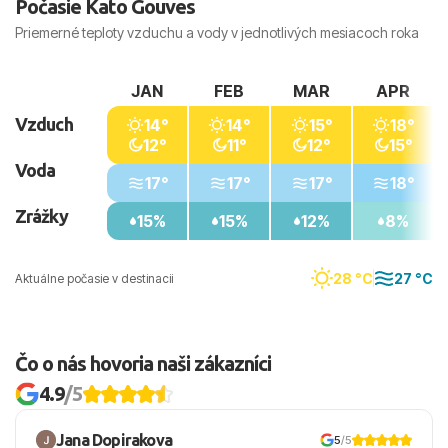
Počasie Kato Gouves
Priemerné teploty vzduchu a vody v jednotlivých mesiacoch roka
JAN
FEB
MAR
APR
Vzduch
14°
14°
15°
18°
12°
11°
12°
15°
Voda
17°
17°
17°
18°
Zrážky
15%
15%
12%
8%
28 °C
27 °C
Aktuálne počasie v destinacii
Čo o nás hovoria naši zákazníci
4.9
/5
Jana Dopirakova
5
/5