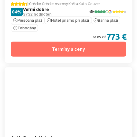
Grécko
Grécke ostrovy
Kréta
Kato Gouves
Veľmi dobré
84%
3732 hodnotení
Piesočná pláž
Hotel priamo pri pláži
Bar na pláži
Tobogány
773 €
za os. od
Termíny a ceny