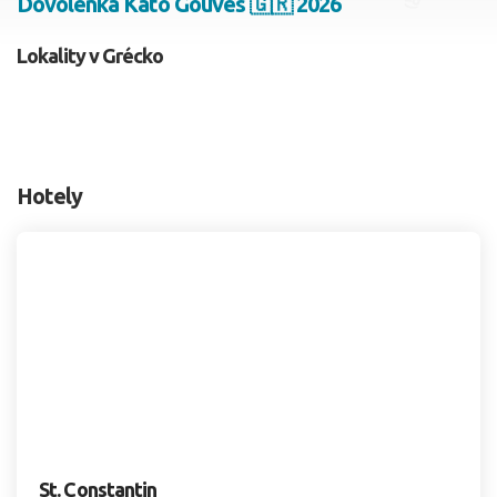
Dovolenka Kato Gouves 🇬🇷 2026
2 dospelí, 0 deti
Lokality v Grécko
Skyť
Hotely
St. Constantin