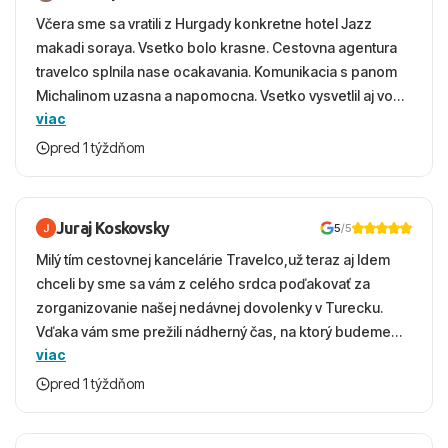
Včera sme sa vratili z Hurgady konkretne hotel Jazz
makadi soraya. Vsetko bolo krasne. Cestovna agentura
travelco splnila nase ocakavania. Komunikacia s panom
Michalinom uzasna a napomocna. Vsetko vysvetlil aj vo
viac
vecernych hodinach zaco sa ospravedlnujem. Hotel
krasny, cisty. Sluzby top. Strava, prostredie, more,
pred 1 týždňom
snorchlovanie. Dakujeme velmi pekne S pozdravom
Juraj Koskovsky
5
/5
Milý tím cestovnej kancelárie Travelco,už teraz aj Idem
chceli by sme sa vám z celého srdca poďakovať za
zorganizovanie našej nedávnej dovolenky v Turecku.
Vďaka vám sme prežili nádherný čas, na ktorý budeme
viac
ešte dlho s úsmevom spomínať. ​Všetko prebehlo
absolútne hladko – od prvotného výberu zájazdu, cez
pred 1 týždňom
ochotnú komunikáciu, až po samotný transfer a pobyt. ​
Ubytovaní sme boli v hoteli TUI Magic Life Jacaranda a