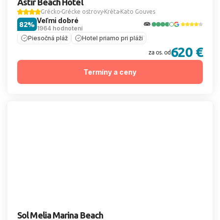
Astir Beach Hotel
Grécko
Grécke ostrovy
Kréta
Kato Gouves
Veľmi dobré
82%
1964 hodnotení
Piesočná pláž
Hotel priamo pri pláži
620 €
za os. od
Termíny a ceny
Sol Melia Marina Beach