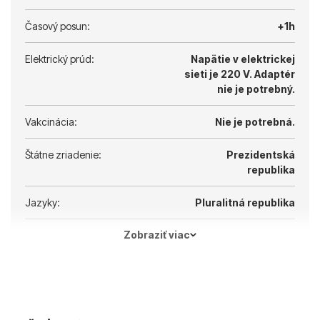
Časový posun:
+1h
Elektrický prúd:
Napätie v elektrickej
sieti je 220 V.
Adaptér
nie je potrebný.
Vakcinácia:
Nie je potrebná.
Štátne zriadenie:
Prezidentská
republika
Jazyky:
Pluralitná republika
Zobraziť viac
Hlavné mesto:
Atény