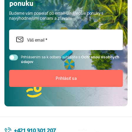
ponuku
Budeme vám posielať do email-u najlepšie ponuky s
najvýhodnejšími cenami a zľavami
Prihlásením sa k odberu súhlasíte s
Ochranou osobných
údajov
+421 910 301 207