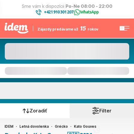
Sme vám k dispozícii
Po-Ne 08:00 - 22:00
+421 910 301 207
WhatsApp
|
15
Zájazdy predávame už
rokov
Kato Gouves
Kedy cestujete?
Zoradiť
Filter
IDEM
Letná dovolenka
Grécko
Kato Gouves
Ako cestujete?