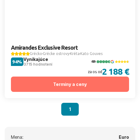
Amirandes Exclusive Resort
Grécko
Grécke ostrovy
Kréta
Kato Gouves
Vynikajúce
94%
3715 hodnotení
2 188 €
za os. od
Termíny a ceny
1
Mena:
Euro