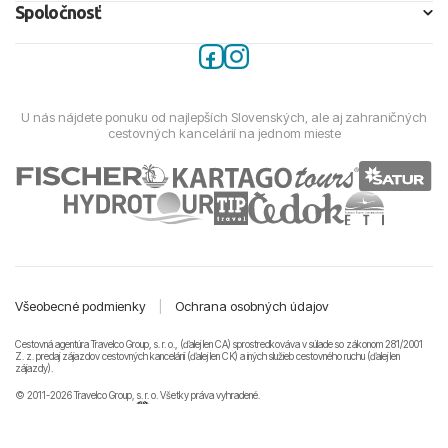
Spoločnosť
U nás nájdete ponuku od najlepších Slovenských, ale aj zahraničných
cestovných kancelárií na jednom mieste
Všeobecné podmienky
|
Ochrana osobných údajov
Cestovná agentúra Travelco Group, s. r. o., (ďalej len CA) sprostredkováva v súlade so zákonom 281/2001
Z. z. predaj zájazdov cestovných kancelárii (ďalej len CK) a iných služieb cestovného ruchu (ďalej len
zájazdy).
© 2011-2026 Travelco Group, s. r. o. Všetky práva vyhradené.