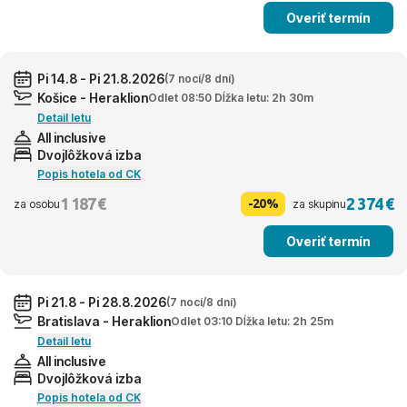
Overiť termín
Pi 14.8 - Pi 21.8.2026
(7 nocí/8 dní)
Košice - Heraklion
Odlet 08:50 Dĺžka letu: 2h 30m
Detail letu
All inclusive
Dvojlôžková izba
Popis hotela od CK
1 187 €
2 374 €
-20%
za osobu
za skupinu
Overiť termín
Pi 21.8 - Pi 28.8.2026
(7 nocí/8 dní)
Bratislava - Heraklion
Odlet 03:10 Dĺžka letu: 2h 25m
Detail letu
All inclusive
Dvojlôžková izba
Popis hotela od CK