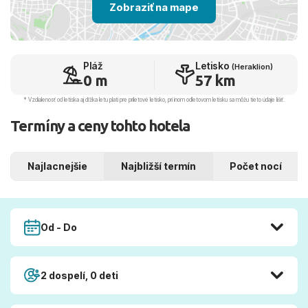
Zobraziť na mape
Pláž
Letisko
(Heraklion)
0 m
57 km
* Vzdialenosť od letiska aj dľžka letu platí pre príletové letisko, pri inom odletovom letisku sa môžu tieto údaje líšiť.
Termíny a ceny tohto hotela
Najlacnejšie
Najbližší termín
Počet nocí
Od - Do
2 dospelí, 0 deti