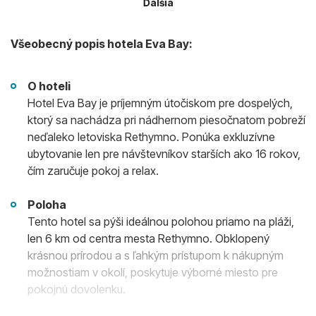
Ďalšia
Všeobecný popis hotela Eva Bay:
O hoteli
Hotel Eva Bay je príjemným útočiskom pre dospelých,
ktorý sa nachádza pri nádhernom piesočnatom pobreží
neďaleko letoviska Rethymno. Ponúka exkluzívne
ubytovanie len pre návštevníkov starších ako 16 rokov,
čím zaručuje pokoj a relax.
Poloha
Tento hotel sa pýši ideálnou polohou priamo na pláži,
len 6 km od centra mesta Rethymno. Obklopený
krásnou prírodou a s ľahkým prístupom k nákupným
možnostiam v okolí, poskytuje výborné miesto pre
pokojnú dovolenku.