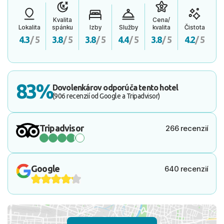
Kvalita
Cena/
Lokalita
spánku
Izby
Služby
kvalita
Čistota
4.3
/ 5
3.8
/ 5
3.8
/ 5
4.4
/ 5
3.8
/ 5
4.2
/ 5
83%
Dovolenkárov odporúča tento hotel
(906 recenzií od Google a Tripadvisor)
Tripadvisor
266 recenzií
Google
640 recenzií