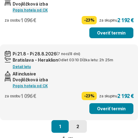
Dvojlôžková izba
Popis hotela od CK
1 096 €
2 192 €
-23%
za osobu
za skupinu
Overiť termín
Pi 21.8 - Pi 28.8.2026
(7 nocí/8 dní)
Bratislava - Heraklion
Odlet 03:10 Dĺžka letu: 2h 25m
Detail letu
All inclusive
Dvojlôžková izba
Popis hotela od CK
1 096 €
2 192 €
-23%
za osobu
za skupinu
Overiť termín
1
2