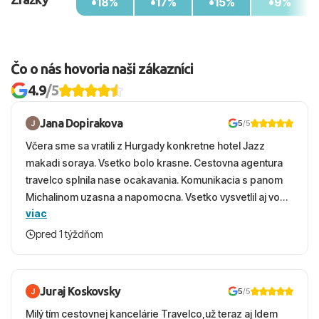
18%
17%
15%
9%
Vzdialenosti od
Pláže: pri pláži
Letiska: 80 km
Čo o nás hovoria naši zákazníci
Centra mesta Rethymno: 6 km
Nákupných možností: v okolí hotela.
4.9
/5
Jana Dopirakova
5
/5
Včera sme sa vratili z Hurgady konkretne hotel Jazz
makadi soraya. Vsetko bolo krasne. Cestovna agentura
travelco splnila nase ocakavania. Komunikacia s panom
Michalinom uzasna a napomocna. Vsetko vysvetlil aj vo
viac
vecernych hodinach zaco sa ospravedlnujem. Hotel
krasny, cisty. Sluzby top. Strava, prostredie, more,
pred 1 týždňom
snorchlovanie. Dakujeme velmi pekne S pozdravom
Juraj Koskovsky
5
/5
Milý tím cestovnej kancelárie Travelco,už teraz aj Idem