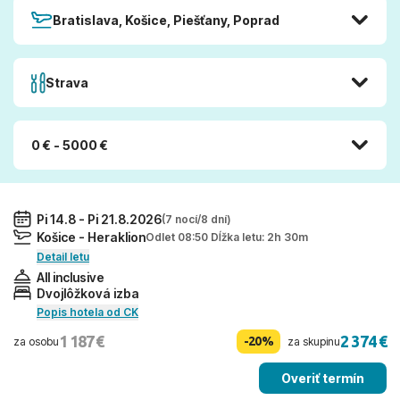
Bratislava, Košice, Piešťany, Poprad
Strava
0 € - 5000 €
Pi 14.8 - Pi 21.8.2026
(7 nocí/8 dní)
Košice - Heraklion
Odlet 08:50 Dĺžka letu: 2h 30m
Detail letu
All inclusive
Dvojlôžková izba
Popis hotela od CK
1 187 €
2 374 €
-20%
za osobu
za skupinu
Overiť termín