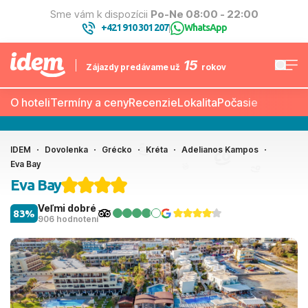
Sme vám k dispozícii
Po-Ne 08:00 - 22:00
+421 910 301 207
WhatsApp
|
15
Zájazdy predávame už
rokov
O hoteli
Termíny a ceny
Recenzie
Lokalita
Počasie
IDEM
Dovolenka
Grécko
Kréta
Adelianos Kampos
Eva Bay
Eva Bay
Veľmi dobré
83%
906 hodnotení