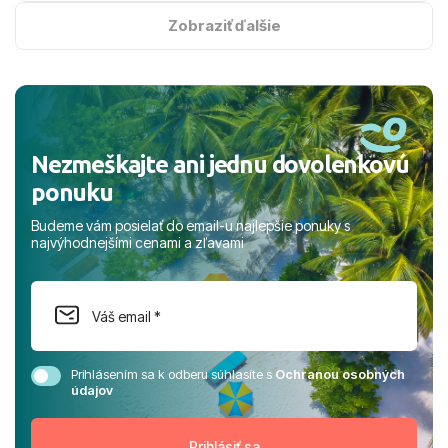
na vysokej úrovni. Všetko bolo zabezpečené na jednotku
s hviezdičkou. ​Už teraz sa tešíme, kam s nami vyrazíte
Zobraziť ďalšie
nabudúce! Ďakujeme za skvelé spomienky. ​S pozdravom
a prianím mnohých ďalších spokojných klientov, Juraj s
rodinou.
Nezmeškajte ani jednu dovolenkovú
ponuku
Budeme vám posielať do email-u najlepšie ponuky s
najvýhodnejšími cenami a zľavami
Prihlásením sa k odberu súhlasíte s
Ochranou osobných
údajov