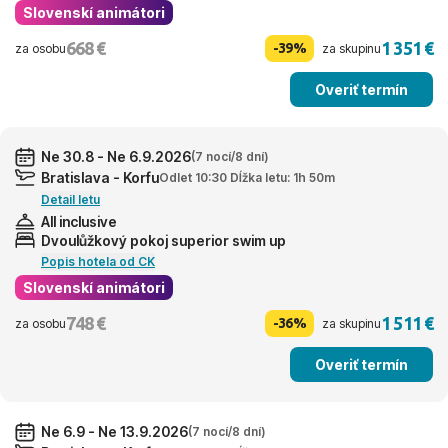
Slovenskí animátori
668 €
1 351 €
-39%
za osobu
za skupinu
Overiť termín
Ne 30.8 - Ne 6.9.2026
(7 nocí/8 dní)
Bratislava - Korfu
Odlet 10:30 Dĺžka letu: 1h 50m
Detail letu
All inclusive
Dvoulůžkový pokoj superior swim up
Popis hotela od CK
Slovenskí animátori
748 €
1 511 €
-36%
za osobu
za skupinu
Overiť termín
Ne 6.9 - Ne 13.9.2026
(7 nocí/8 dní)