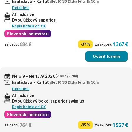
Bratislava - Korfu
Odlet 10:30 Dĺžka letu: 1h 50m
Detail letu
All inclusive
Dvoulůžkový superior
Popis hotela od CK
Slovenskí animátori
684 €
1 367 €
-37%
za osobu
za skupinu
Overiť termín
Ne 6.9 - Ne 13.9.2026
(7 nocí/8 dní)
Bratislava - Korfu
Odlet 10:30 Dĺžka letu: 1h 50m
Detail letu
All inclusive
Dvoulůžkový pokoj superior swim up
Popis hotela od CK
Slovenskí animátori
764 €
1 527 €
-35%
za osobu
za skupinu