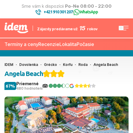
Sme vám k dispozícii
Po-Ne 08:00 - 22:00
+421 910 301 207
WhatsApp
|
15
Zájazdy predávame už
rokov
Termíny a ceny
Recenzie
Lokalita
Počasie
IDEM
Dovolenka
Grécko
Korfu
Roda
Angela Beach
Angela Beach
Priemerné
67%
480 hodnotení