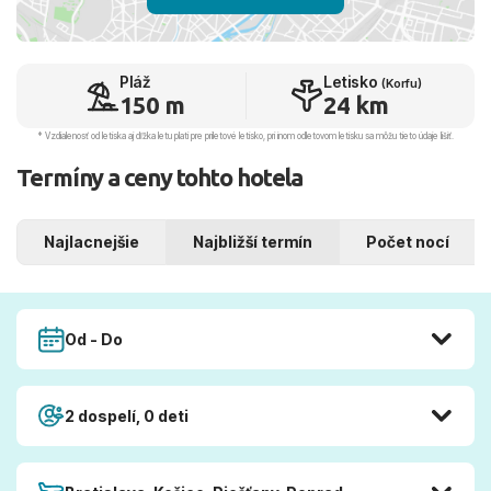
Pláž
Letisko
(Korfu)
150 m
24 km
* Vzdialenosť od letiska aj dľžka letu platí pre príletové letisko, pri inom odletovom letisku sa môžu tieto údaje líšiť.
Termíny a ceny tohto hotela
Najlacnejšie
Najbližší termín
Počet nocí
Od - Do
2 dospelí, 0 deti