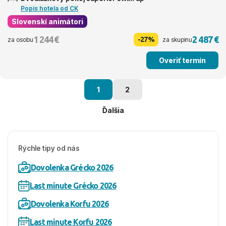
Popis hotela od CK
Slovenskí animátori
1 244 €
2 487 €
-27%
za osobu
za skupinu
Overiť termín
1
2
Ďalšia
Rýchle tipy od nás
Dovolenka Grécko 2026
Last minute Grécko 2026
Dovolenka Korfu 2026
Last minute Korfu 2026