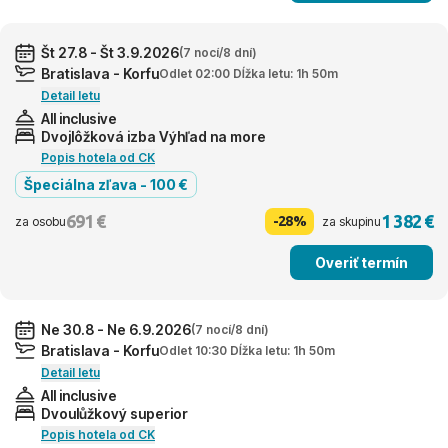
Št 27.8 - Št 3.9.2026
(7 nocí/8 dní)
Bratislava - Korfu
Odlet 02:00 Dĺžka letu: 1h 50m
Detail letu
All inclusive
Dvojlôžková izba Výhľad na more
Popis hotela od CK
Špeciálna zľava - 100 €
691 €
1 382 €
-28%
za osobu
za skupinu
Overiť termín
Ne 30.8 - Ne 6.9.2026
(7 nocí/8 dní)
Bratislava - Korfu
Odlet 10:30 Dĺžka letu: 1h 50m
Detail letu
All inclusive
Dvoulůžkový superior
Popis hotela od CK