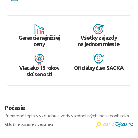
Garancia najnižšej
Všetky zájazdy
ceny
na jednom mieste
Viac ako 15 rokov
Oficiálny člen SACKA
skúseností
Počasie
Priemerné teploty vzduchu a vody v jednotlivých mesiacoch roka
28 °C
26 °C
Aktuálne počasie v destinácii