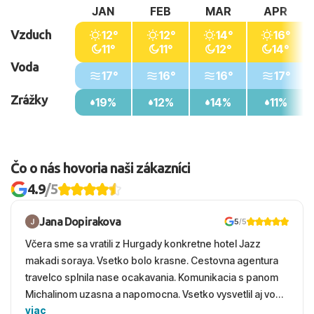
JAN
FEB
MAR
APR
Vzduch
12°
12°
14°
16°
11°
11°
12°
14°
Voda
17°
16°
16°
17°
Zrážky
19%
12%
14%
11%
Čo o nás hovoria naši zákazníci
4.9
/5
Jana Dopirakova
5
/5
Včera sme sa vratili z Hurgady konkretne hotel Jazz
makadi soraya. Vsetko bolo krasne. Cestovna agentura
travelco splnila nase ocakavania. Komunikacia s panom
Michalinom uzasna a napomocna. Vsetko vysvetlil aj vo
viac
vecernych hodinach zaco sa ospravedlnujem. Hotel