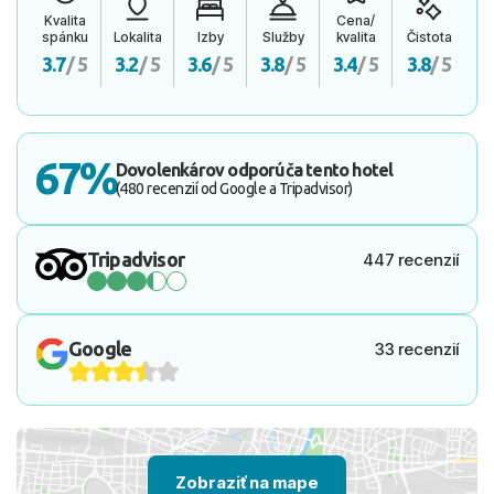
Kvalita
Cena/
spánku
Lokalita
Izby
Služby
kvalita
Čistota
3.7
/ 5
3.2
/ 5
3.6
/ 5
3.8
/ 5
3.4
/ 5
3.8
/ 5
67%
Dovolenkárov odporúča tento hotel
(480 recenzií od Google a Tripadvisor)
Tripadvisor
447 recenzií
Google
33 recenzií
Zobraziť na mape