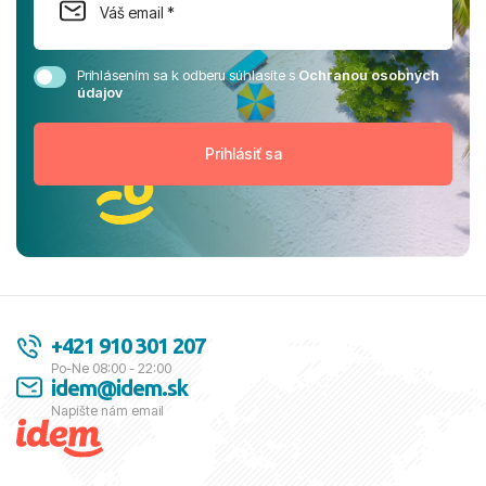
Prihlásením sa k odberu súhlasíte s
Ochranou osobných
údajov
+421 910 301 207
Po-Ne 08:00 - 22:00
idem@idem.sk
Napíšte nám email