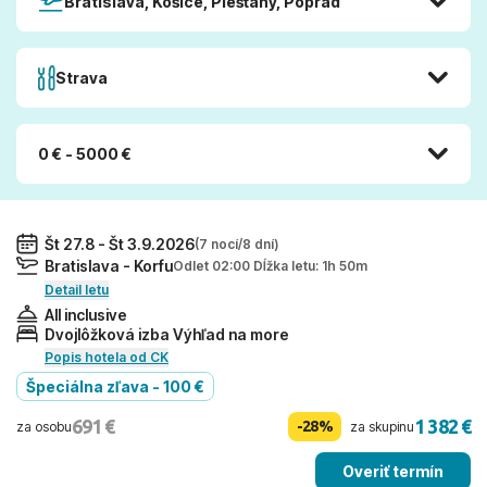
Bratislava, Košice, Piešťany, Poprad
Strava
0 € - 5000 €
Št 27.8 - Št 3.9.2026
(7 nocí/8 dní)
Bratislava - Korfu
Odlet 02:00 Dĺžka letu: 1h 50m
Detail letu
All inclusive
Dvojlôžková izba Výhľad na more
Popis hotela od CK
Špeciálna zľava - 100 €
691 €
1 382 €
-28%
za osobu
za skupinu
Overiť termín