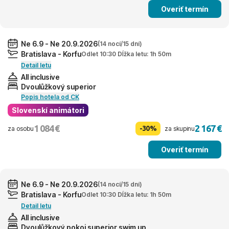
Overiť termín
Ne 6.9 - Ne 20.9.2026
(14 nocí/15 dní)
Bratislava - Korfu
Odlet 10:30 Dĺžka letu: 1h 50m
Detail letu
All inclusive
Dvoulůžkový superior
Popis hotela od CK
Slovenskí animátori
1 084 €
2 167 €
-30%
za osobu
za skupinu
Overiť termín
Ne 6.9 - Ne 20.9.2026
(14 nocí/15 dní)
Bratislava - Korfu
Odlet 10:30 Dĺžka letu: 1h 50m
Detail letu
All inclusive
Dvoulůžkový pokoj superior swim up