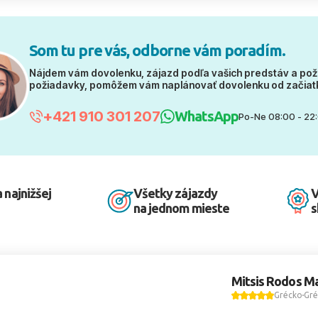
Som tu pre vás, odborne vám poradím.
Nájdem vám dovolenku, zájazd podľa vašich predstáv a pož
požiadavky, pomôžem vám naplánovať dovolenku od začiat
+421 910 301 207
WhatsApp
Po-Ne 08:00 - 22
 najnižšej
Všetky zájazdy
V
na jednom mieste
s
Mitsis Rodos Ma
Grécko
Gré