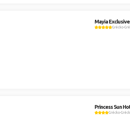
Mayia Exclusive
Grécko
Gré
Princess Sun Ho
Grécko
Gréck