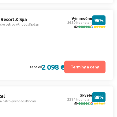
Výnimočné
 Resort & Spa
96%
3630 hodnotení
cke ostrovy
Rhodos
Kiotari
2 098 €
Termíny a ceny
za os. od
Skvelé
tel
88%
2234 hodnotení
e ostrovy
Rhodos
Kiotari