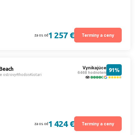
1 257 €
Termíny a ceny
za os. od
Vynikajúce
 Beach
91%
6468 hodnotení
e ostrovy
Rhodos
Kiotari
1 424 €
Termíny a ceny
za os. od