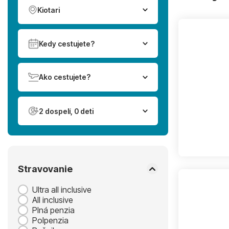
Kiotari
Kedy cestujete?
Ako cestujete?
2 dospelí, 0 deti
Stravovanie
Ultra all inclusive
All inclusive
Plná penzia
Polpenzia