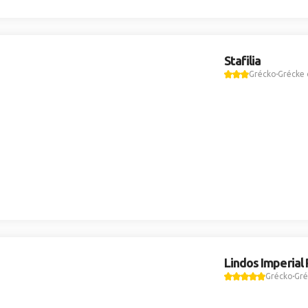
Stafilia
Grécko
Grécke 
Lindos Imperial
Grécko
Gré