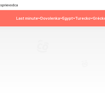
ý sprievodca
Last minute
Dovolenka
Egypt
Turecko
Gréck