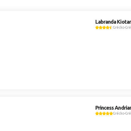
Labranda Kiotar
Grécko
Gré
Princess Andria
Grécko
Gré