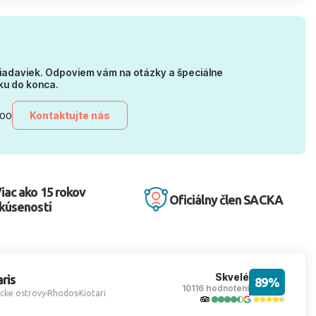
iadaviek. Odpoviem vám na otázky a špeciálne
ku do konca.
Kontaktujte nás
:00
iac ako 15 rokov
Oficiálny člen SACKA
kúseností
Skvelé
ris
89%
10116 hodnotení
cke ostrovy
Rhodos
Kiotari