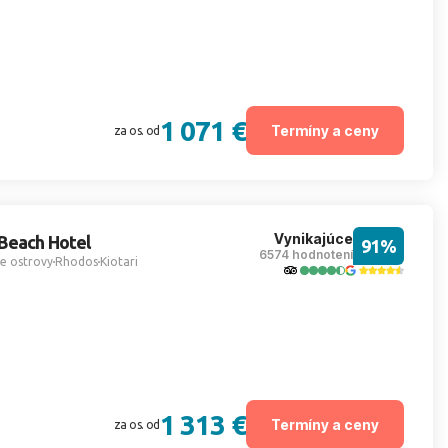
1 071 €
Termíny a ceny
za os. od
Vynikajúce
 Beach Hotel
91%
6574 hodnotení
e ostrovy
Rhodos
Kiotari
1 313 €
Termíny a ceny
za os. od