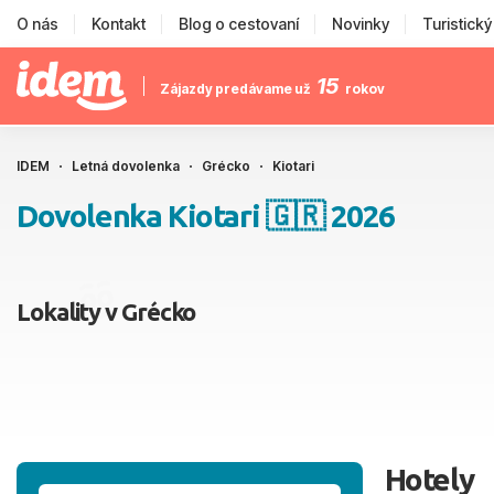
O nás
Kontakt
Blog o cestovaní
Novinky
Turistick
15
Zájazdy predávame už
rokov
IDEM
Letná dovolenka
Grécko
Kiotari
Dovolenka Kiotari 🇬🇷 2026
Lokality v Grécko
Hotely