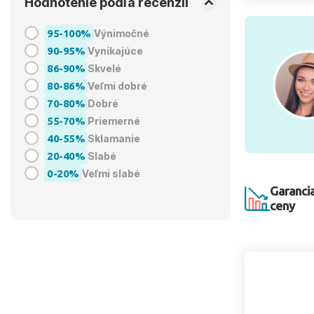
Hodnotenie podľa recenzií
95-100%
Výnimočné
90-95%
Vynikajúce
86-90%
Skvelé
80-86%
Veľmi dobré
70-80%
Dobré
55-70%
Priemerné
40-55%
Sklamanie
20-40%
Slabé
0-20%
Veľmi slabé
Garancia
ceny