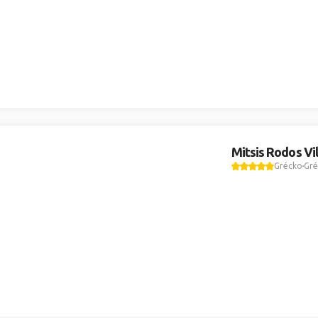
Mitsis Rodos Vi
Grécko
Gré