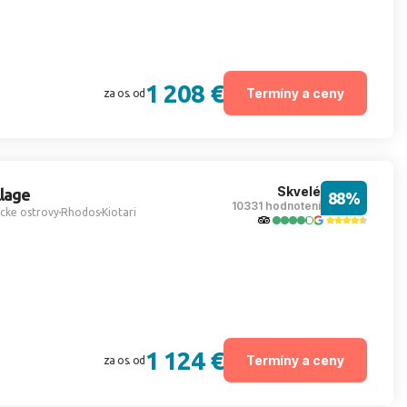
1 208 €
Termíny a ceny
za os. od
Skvelé
llage
88%
10331 hodnotení
cke ostrovy
Rhodos
Kiotari
1 124 €
Termíny a ceny
za os. od