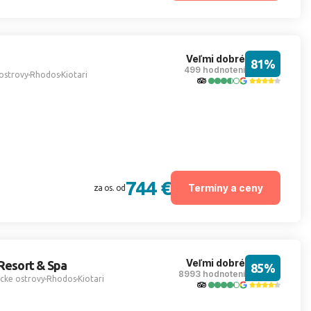
Veľmi dobré
81%
499 hodnotení
ostrovy
Rhodos
Kiotari
744 €
Termíny a ceny
za os. od
Veľmi dobré
 Resort & Spa
85%
8993 hodnotení
cke ostrovy
Rhodos
Kiotari