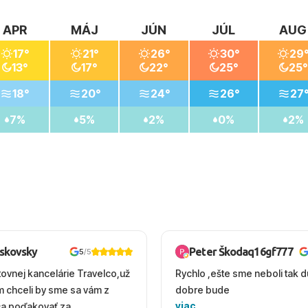
APR
MÁJ
JÚN
JÚL
AUG
17°
21°
26°
30°
29
13°
17°
22°
25°
25°
18°
20°
24°
26°
27
7%
5%
2%
0%
2%
oskovsky
Peter Škodaq16gf777
5
/5
tovnej kancelárie Travelco,už
Rychlo ,ešte sme neboli tak d
em chceli by sme sa vám z
dobre bude
viac
ca poďakovať za