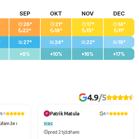
SEP
OKT
NOV
DEC
°
26°
21°
17°
14°
22°
18°
15°
11°
°
27°
24°
22°
19°
6%
10%
16%
17%
4.9
/5
Patrik Matula
5
/5
5
/5
viac
úfam že i
pred 2 týždňami