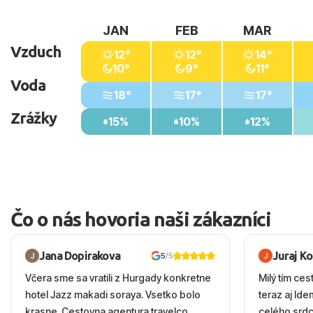
JAN
FEB
MAR
Vzduch
12°
12°
14°
10°
9°
11°
Voda
18°
17°
17°
Zrážky
15%
10%
12%
Čo o nás hovoria naši zákazníci
Jana Dopirakova
Juraj K
5
/5
Včera sme sa vratili z Hurgady konkretne
Milý tím ces
hotel Jazz makadi soraya. Vsetko bolo
teraz aj Id
krasne. Cestovna agentura travelco
celého srd