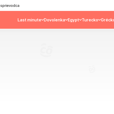
ý sprievodca
Last minute
Dovolenka
Egypt
Turecko
Gréck