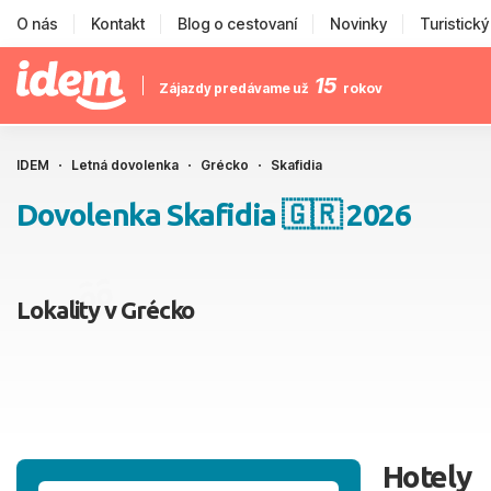
O nás
Kontakt
Blog o cestovaní
Novinky
Turistick
15
Zájazdy predávame už
rokov
IDEM
Letná dovolenka
Grécko
Skafidia
Dovolenka Skafidia 🇬🇷 2026
Lokality v Grécko
Hotely