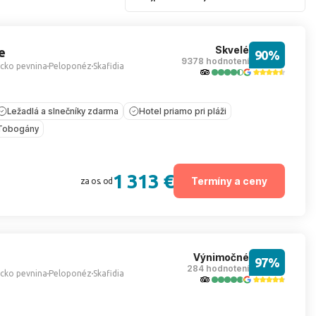
Skvelé
e
90%
9378 hodnotení
cko pevnina
Peloponéz
Skafidia
Ležadlá a slnečníky zdarma
Hotel priamo pri pláži
Tobogány
1 313 €
Termíny a ceny
za os. od
Výnimočné
97%
284 hodnotení
cko pevnina
Peloponéz
Skafidia