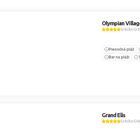
Olympian Villag
Grécko
Gré
Piesočná pláž
Bar na pláži
Grand Elis
Grécko
Gré