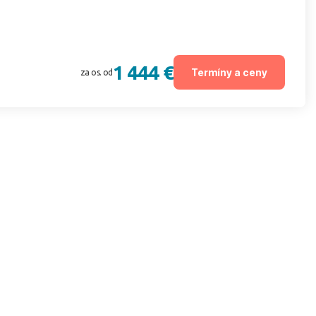
1 444 €
Termíny a ceny
za os. od