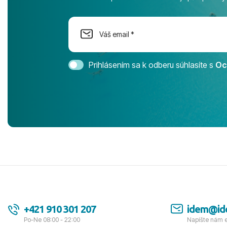
na moment n
dostatok pri
Cestovnú ka
Magic Life 
svedomím o
bezstarostn
Prihlásením sa k odberu súhlasíte s
Oc
úrovni. Vše
jednotku s h
tešíme, kam
Ďakujeme za
pozdravom 
spokojných k
+421 910 301 207
idem@id
Po-Ne 08:00 - 22:00
Napíšte nám 