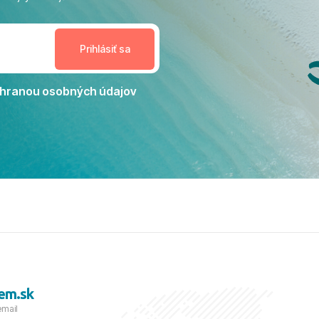
enudil, no zároveň bol
estoru na dokonalý relax. ​
nceláriu Travelco aj hotel TUI
Jacaranda môžeme s čistým
dporučiť každému, kto hľadá
ú dovolenku na vysokej
hranou osobných údajov
tko bolo zabezpečené na
viezdičkou. ​Už teraz sa
 s nami vyrazíte nabudúce!
 skvelé spomienky. ​S
a prianím mnohých ďalších
lientov, Juraj s rodinou.
em.sk
email