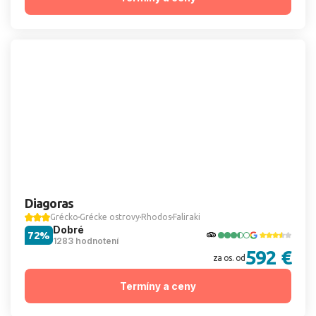
Diagoras
Grécko
Grécke ostrovy
Rhodos
Faliraki
Dobré
72%
1283 hodnotení
592 €
za os. od
Termíny a ceny