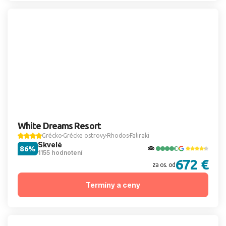
White Dreams Resort
Grécko
Grécke ostrovy
Rhodos
Faliraki
Skvelé
86%
1155 hodnotení
672 €
za os. od
Termíny a ceny