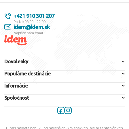
+421 910 301 207
Po-Ne 08:00 - 22:00
idem@idem.sk
Napíšte nám email
Dovolenky
Populárne destinácie
Informácie
Spoločnosť
U nás nájdete ponuku od najlepších Slovenských, ale aj zahraničných