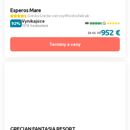
Esperos Mare
Grécko
Grécke ostrovy
Rhodos
Faliraki
Vynikajúce
92%
1178 hodnotení
952 €
za os. od
Termíny a ceny
GRECIAN FANTASIA RESORT