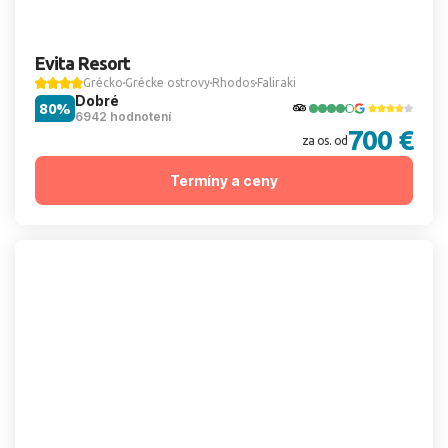
Evita Resort
Grécko
Grécke ostrovy
Rhodos
Faliraki
Dobré
80%
6942 hodnotení
700 €
za os. od
Termíny a ceny