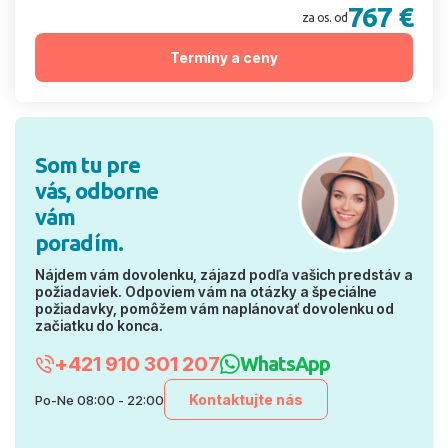
767 €
za os. od
Termíny a ceny
Som tu pre
vás, odborne
vám
poradím.
Nájdem vám dovolenku, zájazd podľa vašich predstáv a
požiadaviek. Odpoviem vám na otázky a špeciálne
požiadavky, pomôžem vám naplánovať dovolenku od
začiatku do konca.
+421 910 301 207
WhatsApp
Kontaktujte nás
Po-Ne 08:00 - 22:00