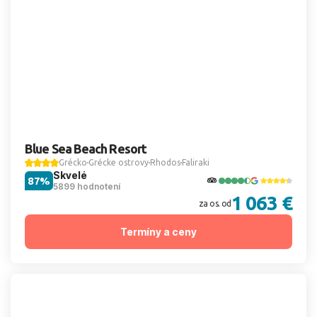
Blue Sea Beach Resort
Grécko
Grécke ostrovy
Rhodos
Faliraki
Skvelé
87%
5899 hodnotení
1 063 €
za os. od
Termíny a ceny