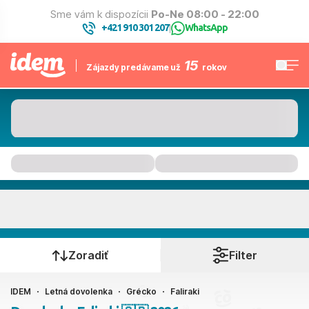
Sme vám k dispozícii
Po-Ne 08:00 - 22:00
+421 910 301 207
WhatsApp
|
15
Zájazdy predávame už
rokov
Faliraki
Kedy cestujete?
Zoradiť
Filter
IDEM
Letná dovolenka
Grécko
Faliraki
Ako cestujete?