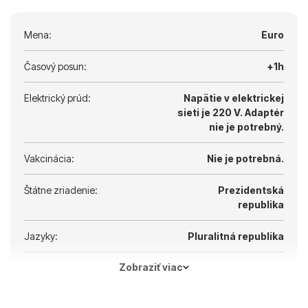
Mena:
Euro
Časový posun:
+1h
Elektrický prúd:
Napätie v elektrickej
sieti je 220 V.
Adaptér
nie je potrebný.
Vakcinácia:
Nie je potrebná.
Štátne zriadenie:
Prezidentská
republika
Jazyky:
Pluralitná republika
Zobraziť viac
Hlavné mesto:
Atény