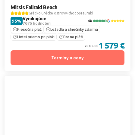
Mitsis Faliraki Beach
Grécko
Grécke ostrovy
Rhodos
Faliraki
Vynikajúce
95%
7675 hodnotení
Piesočná pláž
Ležadlá a slnečníky zdarma
Hotel priamo pri pláži
Bar na pláži
1 579 €
za os. od
Termíny a ceny