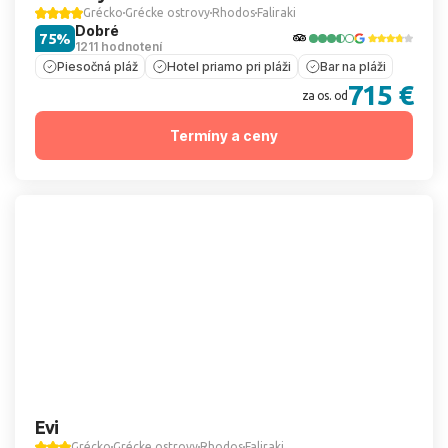
Grécko
Grécke ostrovy
Rhodos
Faliraki
Dobré
75%
1211 hodnotení
Piesočná pláž
Hotel priamo pri pláži
Bar na pláži
715 €
za os. od
Termíny a ceny
Evi
Grécko
Grécke ostrovy
Rhodos
Faliraki