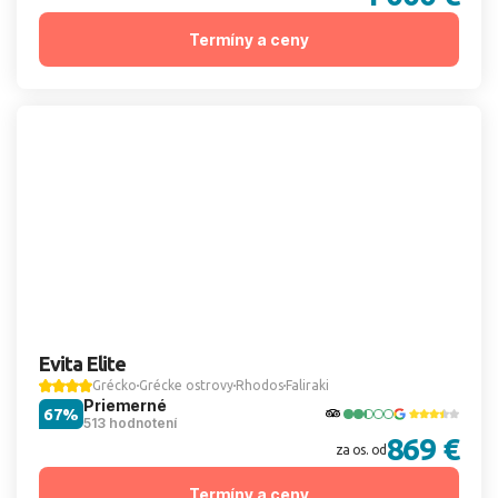
Termíny a ceny
Evita Elite
Grécko
Grécke ostrovy
Rhodos
Faliraki
Priemerné
67%
513 hodnotení
869 €
za os. od
Termíny a ceny