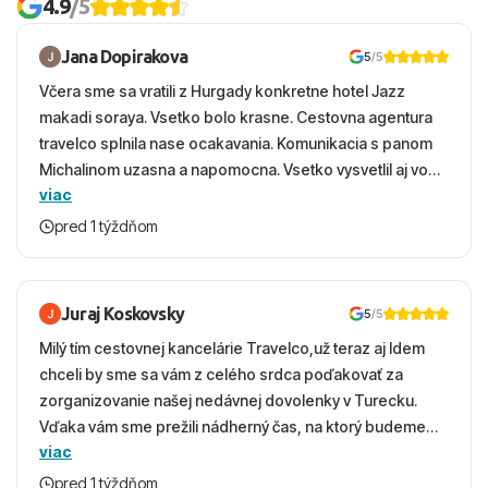
4.9
/5
Jana Dopirakova
5
/5
Včera sme sa vratili z Hurgady konkretne hotel Jazz
makadi soraya. Vsetko bolo krasne. Cestovna agentura
travelco splnila nase ocakavania. Komunikacia s panom
Michalinom uzasna a napomocna. Vsetko vysvetlil aj vo
viac
vecernych hodinach zaco sa ospravedlnujem. Hotel
krasny, cisty. Sluzby top. Strava, prostredie, more,
pred 1 týždňom
snorchlovanie. Dakujeme velmi pekne S pozdravom
Juraj Koskovsky
5
/5
Milý tím cestovnej kancelárie Travelco,už teraz aj Idem
chceli by sme sa vám z celého srdca poďakovať za
zorganizovanie našej nedávnej dovolenky v Turecku.
Vďaka vám sme prežili nádherný čas, na ktorý budeme
viac
ešte dlho s úsmevom spomínať. ​Všetko prebehlo
absolútne hladko – od prvotného výberu zájazdu, cez
pred 1 týždňom