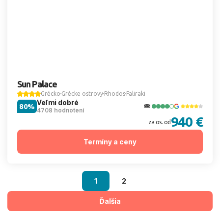
Sun Palace
Grécko
Grécke ostrovy
Rhodos
Faliraki
Veľmi dobré
80%
4708 hodnotení
940 €
za os. od
Termíny a ceny
1
2
Ďalšia