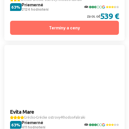
Priemerné
63%
2124 hodnotení
539 €
za os. od
Termíny a ceny
Evita Mare
Grécko
Grécke ostrovy
Rhodos
Faliraki
Priemerné
63%
411 hodnotení