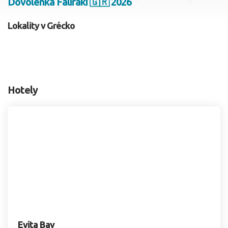
Dovolenka Faliraki 🇬🇷 2026
2 dospelí, 0 deti
Lokality v Grécko
Skyť
Hotely
Evita Bay