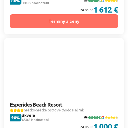
86%
3336 hodnotení
1 612 €
za os. od
Termíny a ceny
Esperides Beach Resort
Grécko
Grécke ostrovy
Rhodos
Faliraki
Skvelé
90%
4503 hodnotení
1 000 €
za os. od