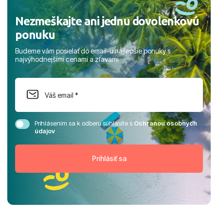
Nezmeškajte ani jednu dovolenkovú
ponuku
Budeme vám posielať do email-u najlepšie ponuky s
najvýhodnejšími cenami a zľavami
Prihlásením sa k odberu súhlasíte s
Ochranou osobných
údajov