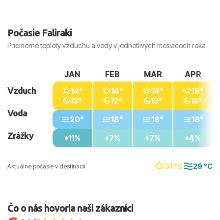
Počasie Faliraki
Priemerné teploty vzduchu a vody v jednotlivých mesiacoch roka
JAN
FEB
MAR
APR
Vzduch
14°
14°
16°
19°
13°
12°
13°
16°
Voda
20°
18°
18°
18°
Zrážky
11%
7%
7%
4%
31 °C
29 °C
Aktuálne počasie v destinacii
Čo o nás hovoria naši zákazníci