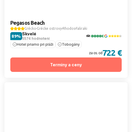
Pegasos Beach
Grécko
Grécke ostrovy
Rhodos
Faliraki
Skvelé
89%
5574 hodnotení
Hotel priamo pri pláži
Tobogány
722 €
za os. od
Termíny a ceny