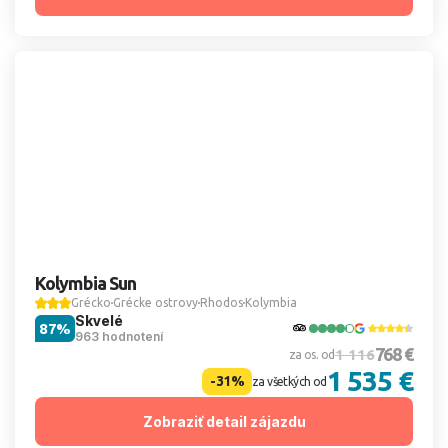
Kolymbia Sun
Grécko
Grécke ostrovy
Rhodos
Kolymbia
Skvelé
87%
963 hodnotení
768 €
1 116
za os. od
1 535 €
-31%
za všetkých od
Zobraziť detail zájazdu