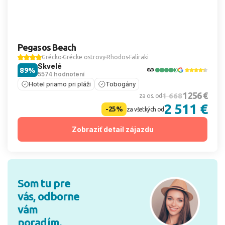
Pegasos Beach
Grécko
Grécke ostrovy
Rhodos
Faliraki
Skvelé
89%
5574 hodnotení
Hotel priamo pri pláži
Tobogány
1 256 €
1 668
za os. od
2 511 €
-25%
za všetkých od
Zobraziť detail zájazdu
Som tu pre
vás, odborne
vám
poradím.