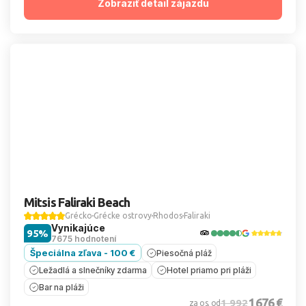
Zobraziť detail zájazdu
Mitsis Faliraki Beach
Grécko
Grécke ostrovy
Rhodos
Faliraki
Vynikajúce
95%
7675 hodnotení
Špeciálna zľava - 100 €
Piesočná pláž
Ležadlá a slnečníky zdarma
Hotel priamo pri pláži
Bar na pláži
1 676 €
1 992
za os. od