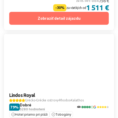
756 €
1 084
za os. od
1 511 €
-30%
za všetkých od
Zobraziť detail zájazdu
Lindos Royal
Grécko
Grécke ostrovy
Rhodos
Kalathos
Dobré
79%
5280 hodnotení
Hotel priamo pri pláži
Tobogány