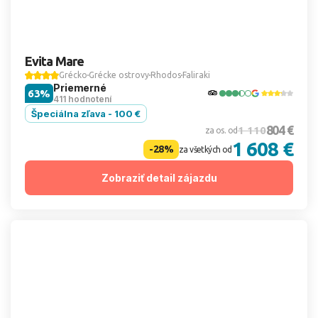
Evita Mare
Grécko
Grécke ostrovy
Rhodos
Faliraki
Priemerné
63%
411 hodnotení
Špeciálna zľava - 100 €
804 €
1 110
za os. od
1 608 €
-28%
za všetkých od
Zobraziť detail zájazdu