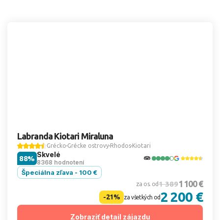
Labranda Kiotari Miraluna
Grécko
Grécke ostrovy
Rhodos
Kiotari
Skvelé
88%
8368 hodnotení
Špeciálna zľava - 100 €
1 100 €
1 389
za os. od
2 200 €
-21%
za všetkých od
Zobraziť detail zájazdu