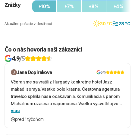
Zrážky
10%
7%
8%
4%
30 °C
28 °C
Aktuálne počasie v destinacii
Čo o nás hovoria naši zákazníci
4.9
/5
Jana Dopirakova
5
/5
Včera sme sa vratili z Hurgady konkretne hotel Jazz
makadi soraya. Vsetko bolo krasne. Cestovna agentura
travelco splnila nase ocakavania. Komunikacia s panom
Michalinom uzasna a napomocna. Vsetko vysvetlil aj vo
viac
vecernych hodinach zaco sa ospravedlnujem. Hotel
krasny, cisty. Sluzby top. Strava, prostredie, more,
pred 1 týždňom
snorchlovanie. Dakujeme velmi pekne S pozdravom