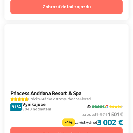
Zobraziť detail zájazdu
Princess Andriana Resort & Spa
Grécko
Grécke ostrovy
Rhodos
Kiotari
Vynikajúce
91%
8940 hodnotení
1 501 €
1 571
za os. od
3 002 €
-4%
za všetkých od