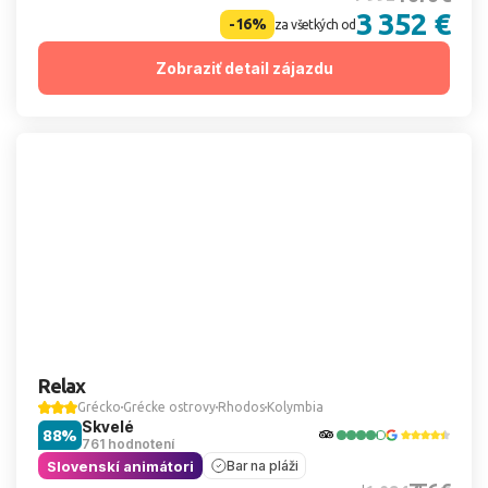
3 352 €
-16%
za všetkých od
Zobraziť detail zájazdu
Relax
Grécko
Grécke ostrovy
Rhodos
Kolymbia
Skvelé
88%
761 hodnotení
Slovenskí animátori
Bar na pláži