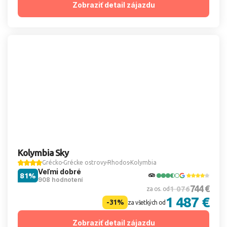
Zobraziť detail zájazdu
Kolymbia Sky
Grécko
Grécke ostrovy
Rhodos
Kolymbia
Veľmi dobré
81%
908 hodnotení
744 €
1 076
za os. od
1 487 €
-31%
za všetkých od
Zobraziť detail zájazdu