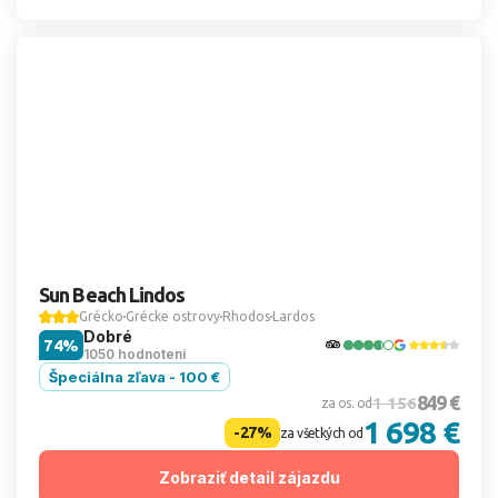
Sun Beach Lindos
Grécko
Grécke ostrovy
Rhodos
Lardos
Dobré
74%
1050 hodnotení
Špeciálna zľava - 100 €
849 €
1 156
za os. od
1 698 €
-27%
za všetkých od
Zobraziť detail zájazdu