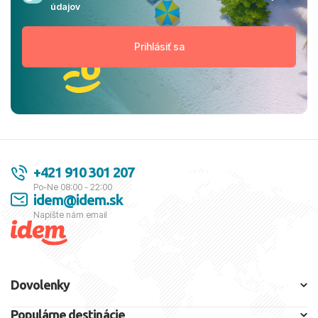
údajov
+421 910 301 207
Po-Ne 08:00 - 22:00
idem@idem.sk
Napíšte nám email
Dovolenky
Populárne destinácie