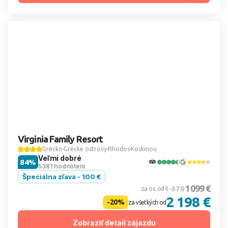
Virginia Family Resort
Grécko
Grécke ostrovy
Rhodos
Koskinou
Veľmi dobré
84%
5381 hodnotení
Špeciálna zľava - 100 €
1 099 €
1 378
za os. od
2 198 €
-20%
za všetkých od
Zobraziť detail zájazdu