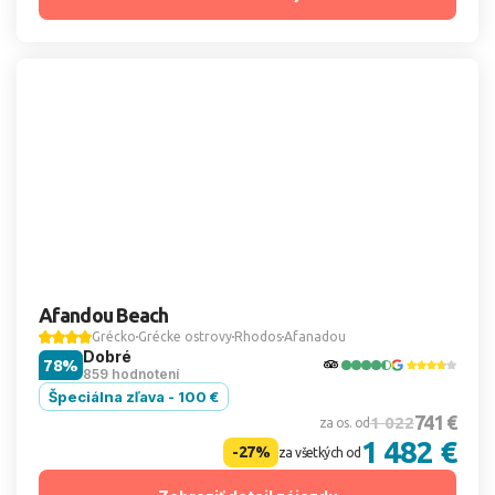
Afandou Beach
Grécko
Grécke ostrovy
Rhodos
Afanadou
Dobré
78%
859 hodnotení
Špeciálna zľava - 100 €
741 €
1 022
za os. od
1 482 €
-27%
za všetkých od