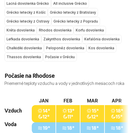
Lacná dovolenka Grécko
All inclusive Grécko
September je pre mnohých najobľúbenejší –
V zime je Grécko vhodnejšie na poznávacie
opatrnosť – nenechávať cennosti bez dozoru a
Grécko letecky z Košíc
Grécko letecky z Bratislavy
teploty vzduchu sú o niečo miernejšie, more je
zájazdy a mestskú turistiku, napríklad Atény, než
vyhýbať sa problematickým miestam v nočných
Grécko letecky z Ostravy
Grécko letecky z Popradu
po lete výborne prehriate a pláže bývajú menej
na klasickú plážovú dovolenku.
hodinách.
preplnené.
Kréta dovolenka
Rhodos dovolenka
Korfu dovolenka
Lefkada dovolenka
Zakynthos dovolenka
Kefalónia dovolenka
Pri plánovaní dovolenky odporúčame pozrieť si
Chalkidiki dovolenka
Peloponéz dovolenka
Kos dovolenka
aj konkrétne „počasie Kréta“, „počasie Rhodos“
či „počasie Korfu“ podľa vybraného ostrova a
Thassos dovolenka
Počasie v Grécku
termínu odletu.
Počasie na Rhodose
Priemerné teploty vzduchu a vody v jednotlivých mesiacoch roka
JAN
FEB
MAR
APR
Vzduch
14°
13°
15°
18°
12°
11°
12°
15°
Voda
19°
18°
18°
18°