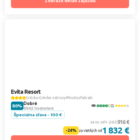
Zobraziť detail zájazdu
Evita Resort
Grécko
Grécke ostrovy
Rhodos
Faliraki
Dobré
80%
6942 hodnotení
Špeciálna zľava - 100 €
916 €
1 205
za os. od
1 832 €
-24%
za všetkých od