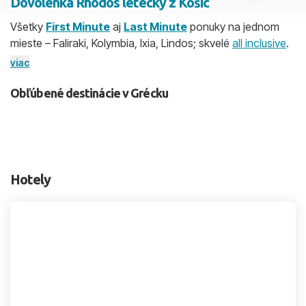
Dovolenka Rhodos letecky z Košíc
Všetky
First Minute
aj
Last Minute
ponuky na jednom
2 dospelí, 0 deti
mieste – Faliraki, Kolymbia, Ixia, Lindos; skvelé
all inclusive
.
Priamy let bez prestupu trvá cca 2 h 45 min.
Odlet z Košíc
viac
Skyť
šetrí čas aj náklady na presuny. Najlepší čas na dovolenku:
jún – september.
Obľúbené destinácie v Grécku
Hotely