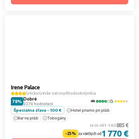
Irene Palace
Grécko
Grécke ostrovy
Rhodos
Kolymbia
Dobré
78%
2274 hodnotení
Špeciálna zľava - 100 €
Hotel priamo pri pláži
Bar na pláži
Tobogány
885 €
1 183
za os. od
1 770 €
-25%
za všetkých od