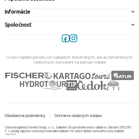
Informácie
Spoločnosť
U nás nájdete ponuku od najlepších Slovenských, ale aj zahraničných
cestovných kancelárií na jednom mieste
Všeobecné podmienky
|
Ochrana osobných údajov
Cestovná agentúra Travelco Group, s. r. o., (ďalej len CA) sprostredkováva v súlade so zákonom 281/2001
Z. z. predaj zájazdov cestovných kancelárii (ďalej len CK) a iných služieb cestovného ruchu (ďalej len
zájazdy).