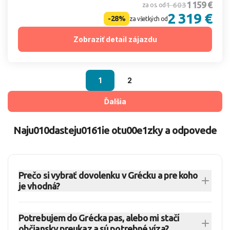
1 159 €
1 603
za os. od
2 319 €
-28%
za všetkých od
Zobraziť detail zájazdu
1
2
Ďalšia
Naju010dasteju0161ie otu00e1zky a odpovede
Prečo si vybrať dovolenku v Grécku a pre koho
je vhodná?
Dovolenka v Grécku patrí dlhodobo medzi
Potrebujem do Grécka pas, alebo mi stačí
najobľúbenejšie pobyty pri mori – spája nádherné
občiansky preukaz a sú potrebné víza?