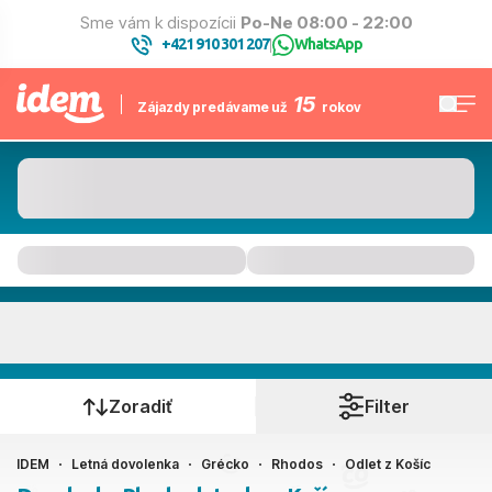
Sme vám k dispozícii
Po-Ne 08:00 - 22:00
+421 910 301 207
WhatsApp
|
15
Zájazdy predávame už
rokov
Rhodos
Kedy cestujete?
Zoradiť
Filter
IDEM
Letná dovolenka
Grécko
Rhodos
Odlet z Košíc
Košice