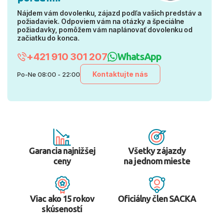
Nájdem vám dovolenku, zájazd podľa vašich predstáv a
požiadaviek. Odpoviem vám na otázky a špeciálne
požiadavky, pomôžem vám naplánovať dovolenku od
začiatku do konca.
+421 910 301 207
WhatsApp
Kontaktujte nás
Po-Ne 08:00 - 22:00
Garancia najnižšej
Všetky zájazdy
ceny
na jednom mieste
Viac ako 15 rokov
Oficiálny člen SACKA
skúseností