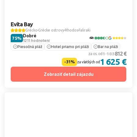
Evita Bay
Grécko
Grécke ostrovy
Rhodos
Faliraki
Dobré
75%
1211 hodnotení
Piesočná pláž
Hotel priamo pri pláži
Bar na pláži
812 €
1 183
za os. od
1 625 €
-31%
za všetkých od
Zobraziť detail zájazdu