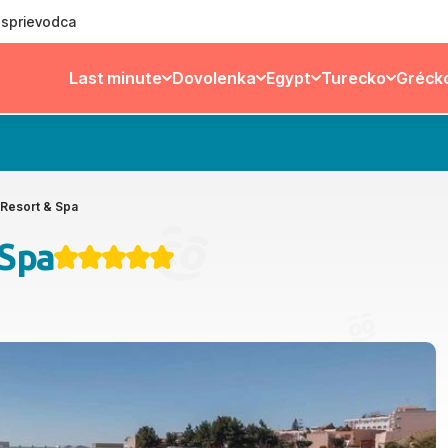
ý sprievodca
Last minute
Dovolenka
Egypt
Turecko
Gréck
 Resort & Spa
 Spa