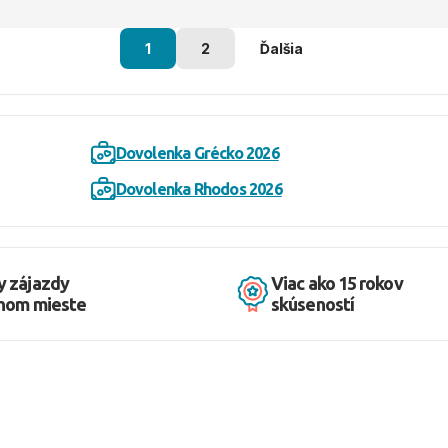
1
2
Ďalšia
Dovolenka Grécko 2026
Dovolenka Rhodos 2026
y zájazdy
Viac ako 15 rokov
dnom mieste
skúseností