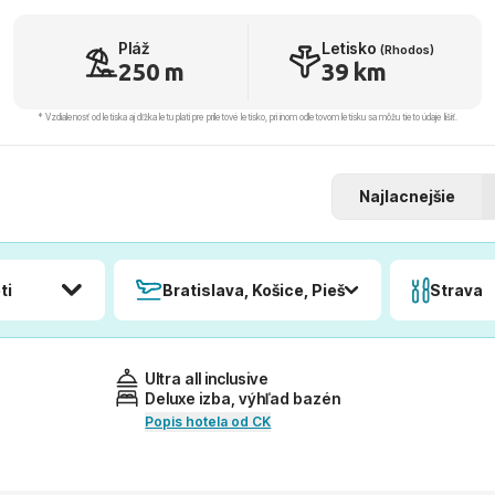
Pláž
Letisko
(Rhodos)
250 m
39 km
* Vzdialenosť od letiska aj dľžka letu platí pre príletové letisko, pri inom odletovom letisku sa môžu tieto údaje líšiť.
Najlacnejšie
ti
Bratislava, Košice, Piešťany, Poprad
Strava
Ultra all inclusive
Deluxe izba, výhľad bazén
Popis hotela od CK