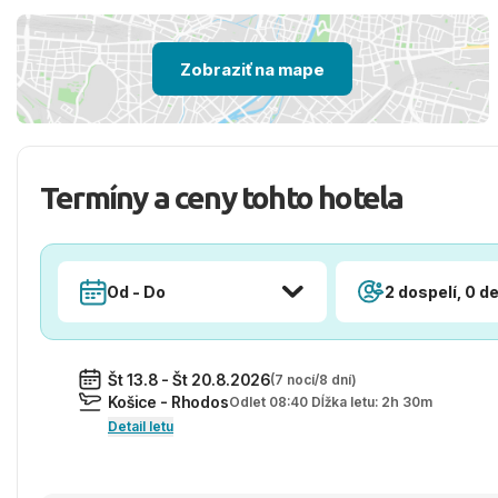
Zobraziť na mape
Termíny a ceny tohto hotela
Od - Do
2 dospelí, 0 de
Št 13.8 - Št 20.8.2026
(7 nocí/8 dní)
Košice - Rhodos
Odlet 08:40 Dĺžka letu: 2h 30m
Detail letu