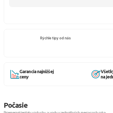
Rýchle tipy od nás
Garancia najnižšej
Všetk
ceny
na je
Počasie
Priemerné teploty vzduchu a vody v jednotlivých mesiacoch roka