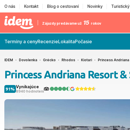
O nás
Kontakt
Blog o cestovaní
Novinky
Turistick
15
Zájazdy predávame už
rokov
Termíny a ceny
Recenzie
Lokalita
Počasie
IDEM
Dovolenka
Grécko
Rhodos
Kiotari
Princess Andriana
Princess Andriana Resort &
Vynikajúce
91%
8940 hodnotení