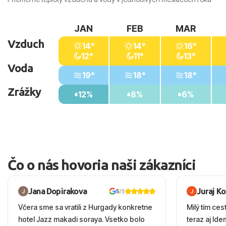
JAN
FEB
MAR
Vzduch
14°
14°
16°
12°
11°
13°
Voda
19°
18°
18°
Zrážky
12%
8%
6%
Čo o nás hovoria naši zákazníci
Jana Dopirakova
Juraj K
5
/5
Včera sme sa vratili z Hurgady konkretne
Milý tím ces
hotel Jazz makadi soraya. Vsetko bolo
teraz aj Id