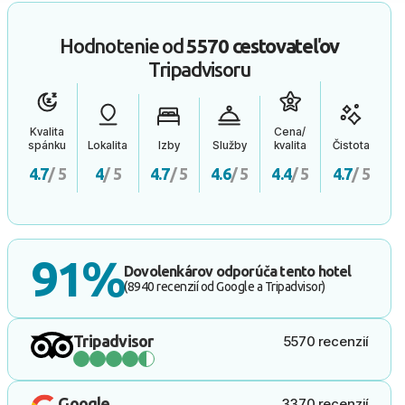
Hodnotenie od
5570 cestovateľov
Tripadvisoru
Kvalita
Cena/
spánku
Lokalita
Izby
Služby
kvalita
Čistota
4.7
/ 5
4
/ 5
4.7
/ 5
4.6
/ 5
4.4
/ 5
4.7
/ 5
91%
Dovolenkárov odporúča tento hotel
(8940 recenzií od Google a Tripadvisor)
Tripadvisor
5570 recenzií
Google
3370 recenzií