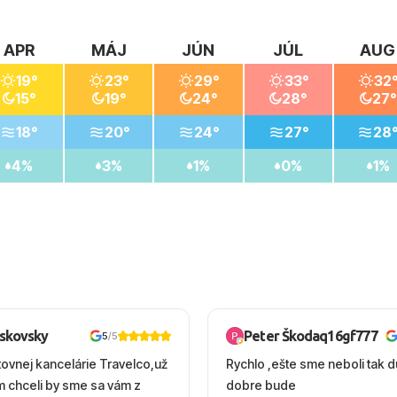
APR
MÁJ
JÚN
JÚL
AUG
19°
23°
29°
33°
32
15°
19°
24°
28°
27°
18°
20°
24°
27°
28
4%
3%
1%
0%
1%
oskovsky
Peter Škodaq16gf777
5
/5
tovnej kancelárie Travelco,už
Rychlo ,ešte sme neboli tak d
em chceli by sme sa vám z
dobre bude