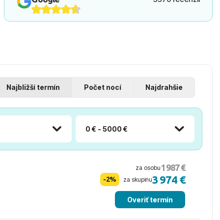
Najbližší termín
Počet nocí
Najdrahšie
0 € - 5000 €
1 987 €
za osobu
3 974 €
-2%
za skupinu
Overiť termín