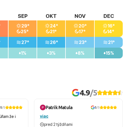
SEP
OKT
NOV
DEC
°
29°
24°
20°
16°
25°
21°
17°
14°
°
27°
26°
23°
21°
1%
3%
8%
15%
4.9
/5
Patrik Matula
5
/5
5
/5
viac
úfam že i
pred 2 týždňami