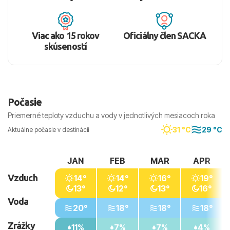
Viac ako 15 rokov
Oficiálny člen SACKA
skúseností
Počasie
Priemerné teploty vzduchu a vody v jednotlivých mesiacoch roka
31 °C
29 °C
Aktuálne počasie v destinácii
JAN
FEB
MAR
APR
Vzduch
14°
14°
16°
19°
13°
12°
13°
16°
Voda
20°
18°
18°
18°
Zrážky
11%
7%
7%
4%