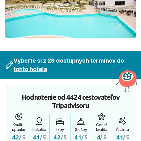
Vyberte si z 29 dostupných termínov do
tohto hotela
Hodnotenie od
4424 cestovateľov
Tripadvisoru
Kvalita
Cena/
spánku
Lokalita
Izby
Služby
kvalita
Čistota
4.2
/ 5
4.1
/ 5
4.2
/ 5
4.1
/ 5
4
/ 5
4.1
/ 5