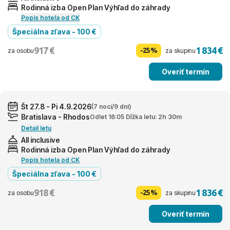
Rodinná izba Open Plan Výhľad do záhrady
Popis hotela od CK
Špeciálna zľava - 100 €
917 €
1 834 €
-25%
za osobu
za skupinu
Overiť termín
Št 27.8 - Pi 4.9.2026
(7 nocí/9 dní)
Bratislava - Rhodos
Odlet 16:05 Dĺžka letu: 2h 30m
Detail letu
All inclusive
Rodinná izba Open Plan Výhľad do záhrady
Popis hotela od CK
Špeciálna zľava - 100 €
918 €
1 836 €
-25%
za osobu
za skupinu
Overiť termín