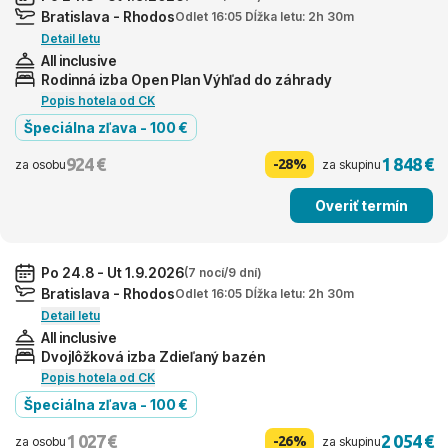
Bratislava - Rhodos
Odlet 16:05 Dĺžka letu: 2h 30m
Detail letu
All inclusive
Rodinná izba Open Plan Výhľad do záhrady
Popis hotela od CK
Špeciálna zľava - 100 €
924 €
1 848 €
-28%
za osobu
za skupinu
Overiť termín
Po 24.8 - Ut 1.9.2026
(7 nocí/9 dní)
Bratislava - Rhodos
Odlet 16:05 Dĺžka letu: 2h 30m
Detail letu
All inclusive
Dvojlôžková izba Zdieľaný bazén
Popis hotela od CK
Špeciálna zľava - 100 €
1 027 €
2 054 €
-26%
za osobu
za skupinu