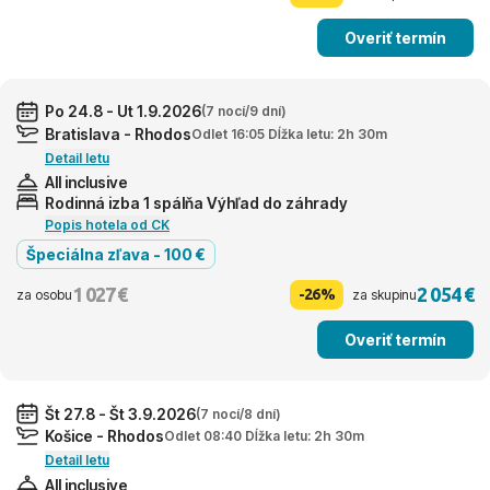
Overiť termín
Po 24.8 - Ut 1.9.2026
(7 nocí/9 dní)
Bratislava - Rhodos
Odlet 16:05 Dĺžka letu: 2h 30m
Detail letu
All inclusive
Rodinná izba 1 spálňa Výhľad do záhrady
Popis hotela od CK
Špeciálna zľava - 100 €
1 027 €
2 054 €
-26%
za osobu
za skupinu
Overiť termín
Št 27.8 - Št 3.9.2026
(7 nocí/8 dní)
Košice - Rhodos
Odlet 08:40 Dĺžka letu: 2h 30m
Detail letu
All inclusive