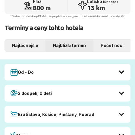
Pláž
Letisko
(Rhodos)
800 m
13 km
* Vzdialenosť od letiska aj dľžka letu platí pre príletové letisko, pri inom odletovom letisku sa môžu tieto údaje líšiť.
Termíny a ceny tohto hotela
Najlacnejšie
Najbližší termín
Počet nocí
Od - Do
2 dospelí, 0 deti
Bratislava, Košice, Piešťany, Poprad