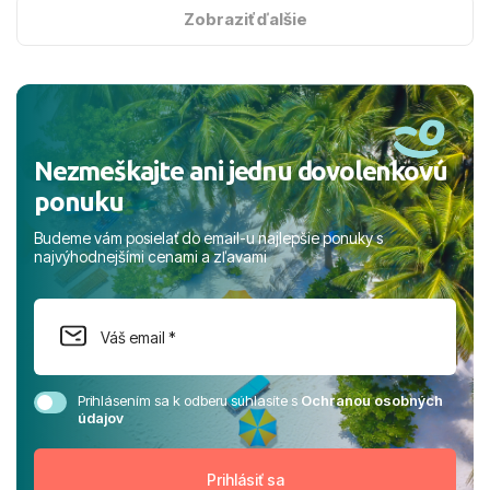
s hviezdičkou. ​Už teraz sa tešíme, kam s nami vyrazíte
Zobraziť ďalšie
nabudúce! Ďakujeme za skvelé spomienky. ​S pozdravom
a prianím mnohých ďalších spokojných klientov, Juraj s
rodinou.
Nezmeškajte ani jednu dovolenkovú
ponuku
Budeme vám posielať do email-u najlepšie ponuky s
najvýhodnejšími cenami a zľavami
Prihlásením sa k odberu súhlasíte s
Ochranou osobných
údajov