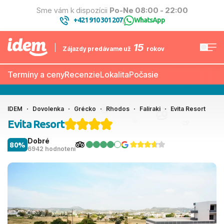
Sme vám k dispozícii
Po-Ne 08:00 - 22:00
+421 910 301 207
WhatsApp
|
15
Zájazdy predávame už
rokov
Termíny a ceny
Recenzie
Lokalita
Počasie
IDEM
Dovolenka
Grécko
Rhodos
Faliraki
Evita Resort
Evita Resort
Dobré
80%
6942 hodnotení