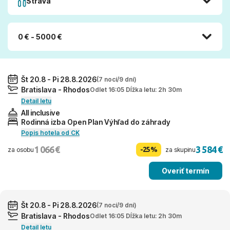
Strava
0 € - 5000 €
Št 20.8 - Pi 28.8.2026
(7 nocí/9 dní)
Bratislava - Rhodos
Odlet 16:05 Dĺžka letu: 2h 30m
Detail letu
All inclusive
Rodinná izba Open Plan Výhľad do záhrady
Popis hotela od CK
1 066 €
3 584 €
-25%
za osobu
za skupinu
Overiť termín
Št 20.8 - Pi 28.8.2026
(7 nocí/9 dní)
Bratislava - Rhodos
Odlet 16:05 Dĺžka letu: 2h 30m
Detail letu