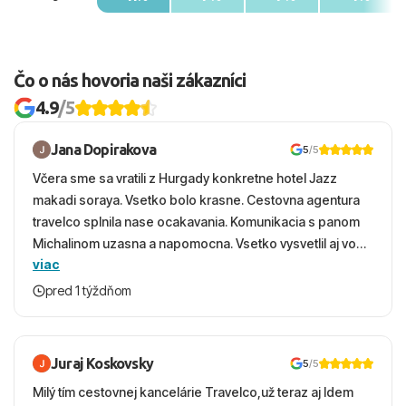
Čo o nás hovoria naši zákazníci
4.9
/5
Jana Dopirakova
5
/5
Včera sme sa vratili z Hurgady konkretne hotel Jazz
makadi soraya. Vsetko bolo krasne. Cestovna agentura
travelco splnila nase ocakavania. Komunikacia s panom
Michalinom uzasna a napomocna. Vsetko vysvetlil aj vo
viac
vecernych hodinach zaco sa ospravedlnujem. Hotel
krasny, cisty. Sluzby top. Strava, prostredie, more,
pred 1 týždňom
snorchlovanie. Dakujeme velmi pekne S pozdravom
Juraj Koskovsky
5
/5
Milý tím cestovnej kancelárie Travelco,už teraz aj Idem