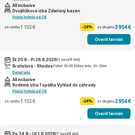
All inclusive
Dvojlôžková izba Zdieľaný bazén
Popis hotela od CK
1 155 €
3 954 €
-24%
za osobu
za skupinu
Overiť termín
Št 20.8 - Pi 28.8.2026
(7 nocí/9 dní)
Bratislava - Rhodos
Odlet 16:05 Dĺžka letu: 2h 30m
Detail letu
All inclusive
Rodinná izba 1 spálňa Výhľad do záhrady
Popis hotela od CK
1 155 €
3 954 €
-24%
za osobu
za skupinu
Overiť termín
Po 24.8 - Ut 1.9.2026
(7 nocí/9 dní)