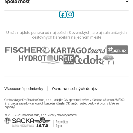
Spoločnosť
U nás nájdete ponuku od najlepších Slovenských, ale aj zahraničných
cestovných kancelárií na jednom mieste
Všeobecné podmienky
|
Ochrana osobných údajov
Cestovná agentúra Travelco Group, s. r. o., (ďalej len CA) sprostredkováva v súlade so zákonom 281/2001
Z. z. predaj zájazdov cestovných kancelárii (ďalej len CK) a iných služieb cestovného ruchu (ďalej len
zájazdy).
© 2011-2026 Travelco Group, s. r. o. Všetky práva vyhradené.