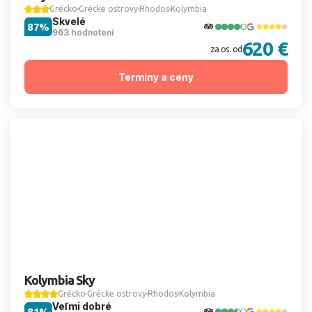
Grécko
Grécke ostrovy
Rhodos
Kolymbia
Skvelé
87%
963 hodnotení
620 €
za os. od
Termíny a ceny
Kolymbia Sky
Grécko
Grécke ostrovy
Rhodos
Kolymbia
Veľmi dobré
81%