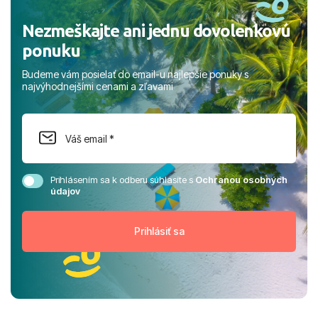
Nezmeškajte ani jednu dovolenkovú
ponuku
Budeme vám posielať do email-u najlepšie ponuky s
najvýhodnejšími cenami a zľavami
Prihlásením sa k odberu súhlasíte s
Ochranou osobných
údajov