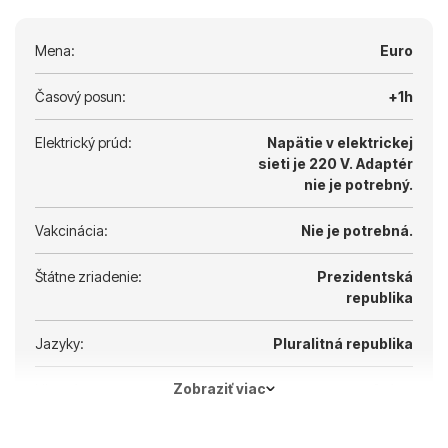
Mena:
Euro
Časový posun:
+1h
Elektrický prúd:
Napätie v elektrickej
sieti je 220 V.
Adaptér
nie je potrebný.
Vakcinácia:
Nie je potrebná.
Štátne zriadenie:
Prezidentská
republika
Jazyky:
Pluralitná republika
Zobraziť viac
Hlavné mesto:
Atény