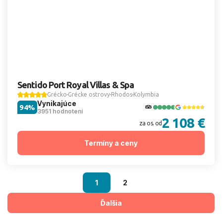
Sentido Port Royal Villas & Spa
Grécko
Grécke ostrovy
Rhodos
Kolymbia
Vynikajúce
94%
3951 hodnotení
2 108 €
za os. od
Termíny a ceny
1
2
Ďalšia