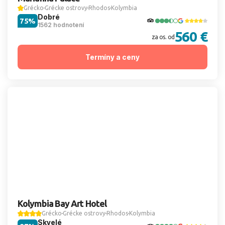
Grécko
Grécke ostrovy
Rhodos
Kolymbia
Dobré
75%
1562 hodnotení
560 €
za os. od
Termíny a ceny
Kolymbia Bay Art Hotel
Grécko
Grécke ostrovy
Rhodos
Kolymbia
Skvelé