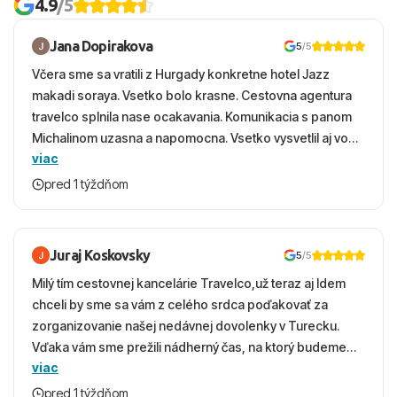
4.9
/5
Jana Dopirakova
5
/5
Včera sme sa vratili z Hurgady konkretne hotel Jazz
makadi soraya. Vsetko bolo krasne. Cestovna agentura
travelco splnila nase ocakavania. Komunikacia s panom
Michalinom uzasna a napomocna. Vsetko vysvetlil aj vo
viac
vecernych hodinach zaco sa ospravedlnujem. Hotel
krasny, cisty. Sluzby top. Strava, prostredie, more,
pred 1 týždňom
snorchlovanie. Dakujeme velmi pekne S pozdravom
Juraj Koskovsky
5
/5
Milý tím cestovnej kancelárie Travelco,už teraz aj Idem
chceli by sme sa vám z celého srdca poďakovať za
zorganizovanie našej nedávnej dovolenky v Turecku.
Vďaka vám sme prežili nádherný čas, na ktorý budeme
viac
ešte dlho s úsmevom spomínať. ​Všetko prebehlo
absolútne hladko – od prvotného výberu zájazdu, cez
pred 1 týždňom