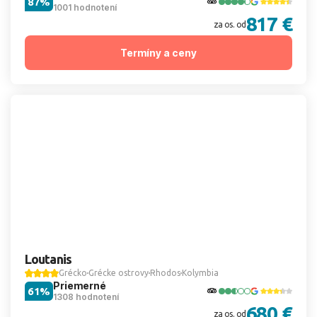
87%
1001 hodnotení
817 €
za os. od
Termíny a ceny
Loutanis
Grécko
Grécke ostrovy
Rhodos
Kolymbia
Priemerné
61%
1308 hodnotení
680 €
za os. od