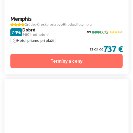
Memphis
Grécko
Grécke ostrovy
Rhodos
Kolymbia
Dobré
74%
960 hodnotení
Hotel priamo pri pláži
737 €
za os. od
Termíny a ceny