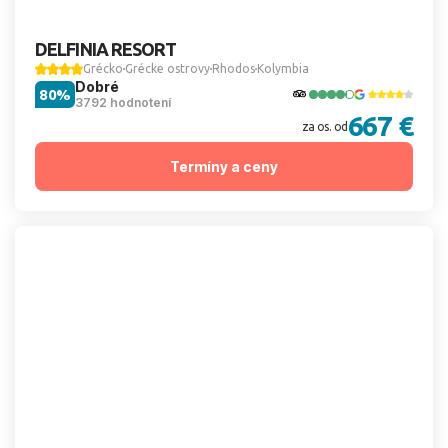
DELFINIA RESORT
Grécko
Grécke ostrovy
Rhodos
Kolymbia
Dobré
80%
3792 hodnotení
667 €
za os. od
Termíny a ceny