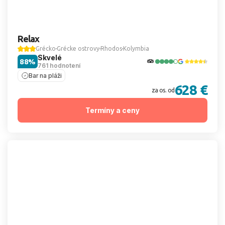
Relax
Grécko
Grécke ostrovy
Rhodos
Kolymbia
Skvelé
88%
761 hodnotení
Bar na pláži
628 €
za os. od
Termíny a ceny