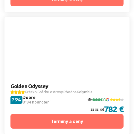
Golden Odyssey
Grécko
Grécke ostrovy
Rhodos
Kolymbia
Dobré
75%
3194 hodnotení
782 €
za os. od
Termíny a ceny