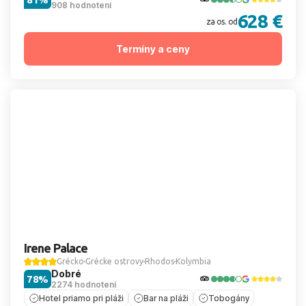
908 hodnotení
628 €
za os. od
Termíny a ceny
Irene Palace
Grécko
Grécke ostrovy
Rhodos
Kolymbia
Dobré
78%
2274 hodnotení
Hotel priamo pri pláži
Bar na pláži
Tobogány