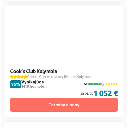
Cook´s Club Kolymbia
Grécko
Grécke ostrovy
Rhodos
Kolymbia
Vynikajúce
95%
1416 hodnotení
1 052 €
za os. od
Termíny a ceny