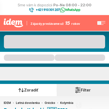
Sme vám k dispozícii
Po-Ne 08:00 - 22:00
+421 910 301 207
WhatsApp
|
15
Zájazdy predávame už
rokov
Kolymbia
Kedy cestujete?
Zoradiť
Filter
IDEM
Letná dovolenka
Grécko
Kolymbia
Ako cestujete?