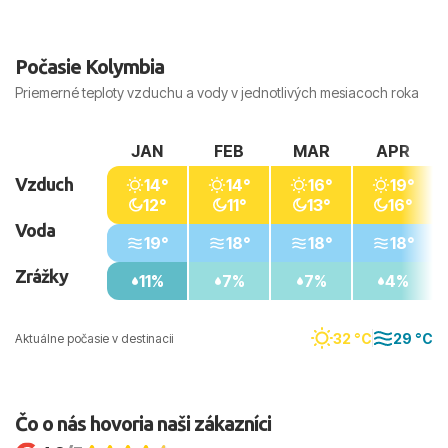
Počasie Kolymbia
Priemerné teploty vzduchu a vody v jednotlivých mesiacoch roka
JAN
FEB
MAR
APR
Vzduch
14°
14°
16°
19°
12°
11°
13°
16°
Voda
19°
18°
18°
18°
Zrážky
11%
7%
7%
4%
32 °C
29 °C
Aktuálne počasie v destinacii
Čo o nás hovoria naši zákazníci