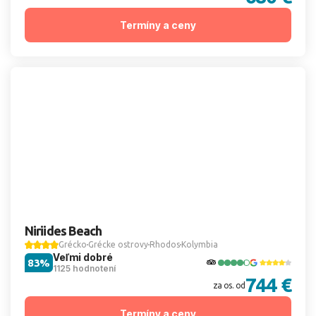
Termíny a ceny
Niriides Beach
Grécko
Grécke ostrovy
Rhodos
Kolymbia
Veľmi dobré
83%
1125 hodnotení
744 €
za os. od
Termíny a ceny