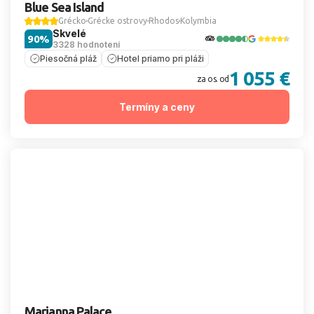
Blue Sea Island
Grécko
Grécke ostrovy
Rhodos
Kolymbia
Skvelé
90%
3328 hodnotení
Piesočná pláž
Hotel priamo pri pláži
1 055 €
za os. od
Termíny a ceny
Marianna Palace