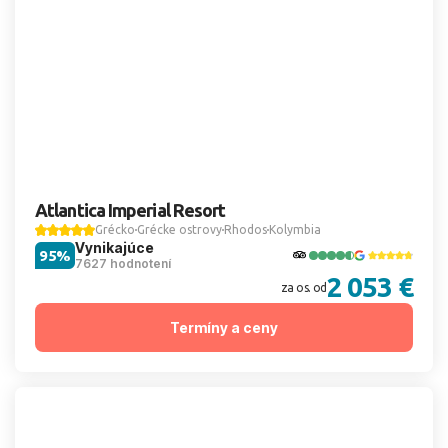
Atlantica Imperial Resort
Grécko
Grécke ostrovy
Rhodos
Kolymbia
Vynikajúce
95%
7627 hodnotení
2 053 €
za os. od
Termíny a ceny