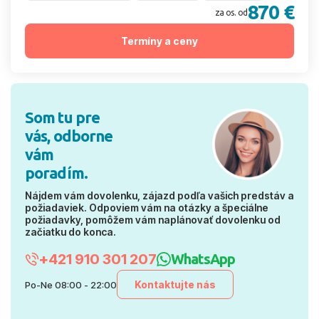
870 €
za os. od
Termíny a ceny
Som tu pre
vás, odborne
vám
poradím.
Nájdem vám dovolenku, zájazd podľa vašich predstáv a
požiadaviek. Odpoviem vám na otázky a špeciálne
požiadavky, pomôžem vám naplánovať dovolenku od
začiatku do konca.
+421 910 301 207
WhatsApp
Kontaktujte nás
Po-Ne 08:00 - 22:00