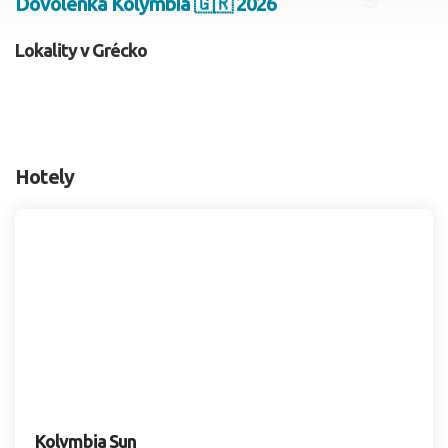
Dovolenka Kolymbia 🇬🇷 2026
2 dospelí, 0 deti
Lokality v Grécko
Skyť
Hotely
Kolymbia Sun