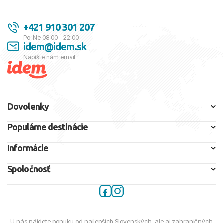
+421 910 301 207
Po-Ne 08:00 - 22:00
idem@idem.sk
Napíšte nám email
Dovolenky
Populárne destinácie
Informácie
Spoločnosť
U nás nájdete ponuku od najlepších Slovenských, ale aj zahraničných