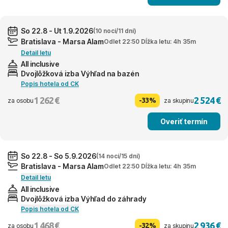
So 22.8 - Ut 1.9.2026
(10 nocí/11 dní)
Bratislava - Marsa Alam
Odlet 22:50 Dĺžka letu: 4h 35m
Detail letu
All inclusive
Dvojlôžková izba Výhľad na bazén
Popis hotela od CK
1 262 €
2 524 €
-33%
za osobu
za skupinu
Overiť termín
So 22.8 - So 5.9.2026
(14 nocí/15 dní)
Bratislava - Marsa Alam
Odlet 22:50 Dĺžka letu: 4h 35m
Detail letu
All inclusive
Dvojlôžková izba Výhľad do záhrady
Popis hotela od CK
1 468 €
2 936 €
-32%
za osobu
za skupinu