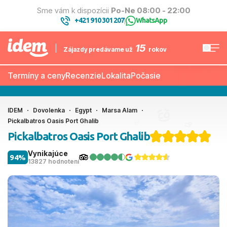
Sme vám k dispozícii
Po-Ne 08:00 - 22:00
+421 910 301 207
WhatsApp
|
15
Zájazdy predávame už
rokov
Termíny a ceny
Recenzie
Lokalita
Počasie
IDEM
Dovolenka
Egypt
Marsa Alam
Pickalbatros Oasis Port Ghalib
Pickalbatros Oasis Port Ghalib
Vynikajúce
94%
13827 hodnotení