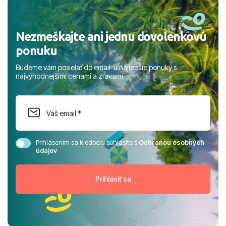
rodinou.
Nezmeškajte ani jednu dovolenkovú
ponuku
Budeme vám posielať do email-u najlepšie ponuky s
najvýhodnejšími cenami a zľavami
Prihlásením sa k odberu súhlasíte s
Ochranou osobných
údajov