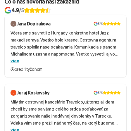
Čo o nás hovoria naši zákazníci
4.9
/5
Jana Dopirakova
5
/5
Včera sme sa vratili z Hurgady konkretne hotel Jazz
makadi soraya. Vsetko bolo krasne. Cestovna agentura
travelco splnila nase ocakavania. Komunikacia s panom
Michalinom uzasna a napomocna. Vsetko vysvetlil aj vo
viac
vecernych hodinach zaco sa ospravedlnujem. Hotel
krasny, cisty. Sluzby top. Strava, prostredie, more,
pred 1 týždňom
snorchlovanie. Dakujeme velmi pekne S pozdravom
Juraj Koskovsky
5
/5
Milý tím cestovnej kancelárie Travelco,už teraz aj Idem
chceli by sme sa vám z celého srdca poďakovať za
zorganizovanie našej nedávnej dovolenky v Turecku.
Vďaka vám sme prežili nádherný čas, na ktorý budeme
viac
ešte dlho s úsmevom spomínať. ​Všetko prebehlo