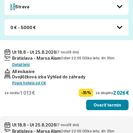
Strava
0 € - 5000 €
Ut 18.8 - Ut 25.8.2026
(7 nocí/8 dní)
Bratislava - Marsa Alam
Odlet 22:05 Dĺžka letu: 4h 35m
Detail letu
All inclusive
Dvojlôžková izba Výhľad do záhrady
Popis hotela od CK
1 013 €
2 026 €
-35%
za osobu
za skupinu
Overiť termín
Ut 18.8 - Ut 25.8.2026
(7 nocí/8 dní)
Bratislava - Marsa Alam
Odlet 22:05 Dĺžka letu: 4h 35m