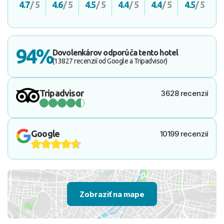
4.7
/ 5
4.6
/ 5
4.5
/ 5
4.4
/ 5
4.4
/ 5
4.5
/ 5
94%
Dovolenkárov odporúča tento hotel
(13827 recenzií od Google a Tripadvisor)
Tripadvisor
3628 recenzií
Google
10199 recenzií
Zobraziť na mape