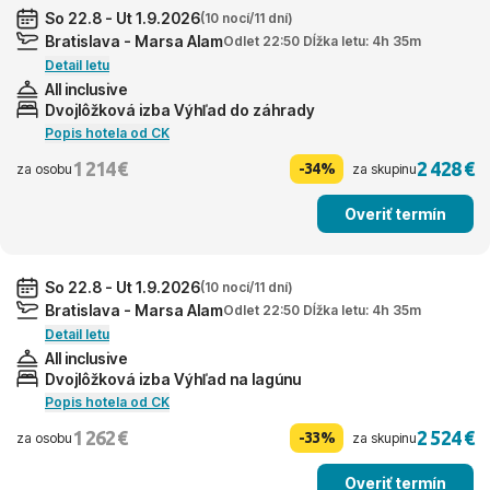
So 22.8 - Ut 1.9.2026
(10 nocí/11 dní)
Bratislava - Marsa Alam
Odlet 22:50 Dĺžka letu: 4h 35m
Detail letu
All inclusive
Dvojlôžková izba Výhľad do záhrady
Popis hotela od CK
1 214 €
2 428 €
-34%
za osobu
za skupinu
Overiť termín
So 22.8 - Ut 1.9.2026
(10 nocí/11 dní)
Bratislava - Marsa Alam
Odlet 22:50 Dĺžka letu: 4h 35m
Detail letu
All inclusive
Dvojlôžková izba Výhľad na lagúnu
Popis hotela od CK
1 262 €
2 524 €
-33%
za osobu
za skupinu
Overiť termín