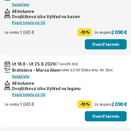
Detail letu
All inclusive
Dvojlôžková izba Výhľad na bazén
Popis hotela od CK
1 045 €
2 090 €
-35%
za osobu
za skupinu
Overiť termín
Ut 18.8 - Ut 25.8.2026
(7 nocí/8 dní)
Bratislava - Marsa Alam
Odlet 22:05 Dĺžka letu: 4h 35m
Detail letu
All inclusive
Dvojlôžková izba Výhľad na lagúnu
Popis hotela od CK
1 045 €
2 090 €
-35%
za osobu
za skupinu
Overiť termín