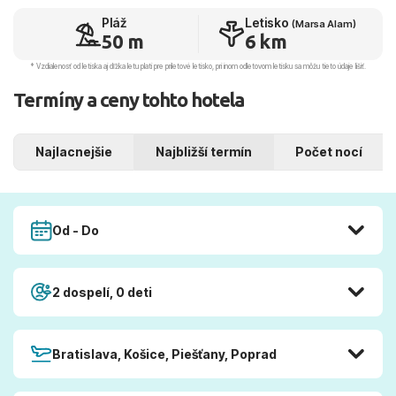
Pláž
Letisko
(Marsa Alam)
50 m
6 km
* Vzdialenosť od letiska aj dľžka letu platí pre príletové letisko, pri inom odletovom letisku sa môžu tieto údaje líšiť.
Termíny a ceny tohto hotela
Najlacnejšie
Najbližší termín
Počet nocí
Od - Do
2 dospelí, 0 deti
Bratislava, Košice, Piešťany, Poprad