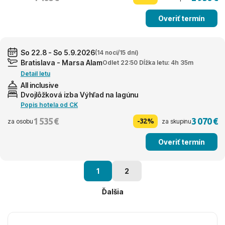
Overiť termín
So 22.8 - So 5.9.2026
(14 nocí/15 dní)
Bratislava - Marsa Alam
Odlet 22:50 Dĺžka letu: 4h 35m
Detail letu
All inclusive
Dvojlôžková izba Výhľad na lagúnu
Popis hotela od CK
1 535 €
3 070 €
-32%
za osobu
za skupinu
Overiť termín
1
2
Ďalšia