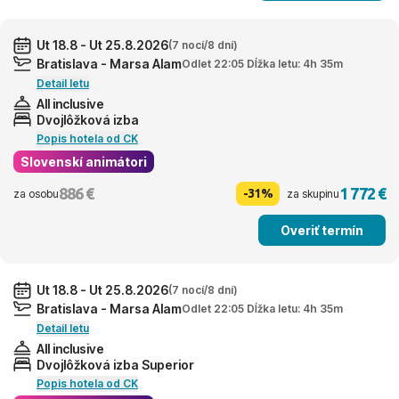
Ut 18.8 - Ut 25.8.2026
(7 nocí/8 dní)
Bratislava - Marsa Alam
Odlet 22:05 Dĺžka letu: 4h 35m
Detail letu
All inclusive
Dvojlôžková izba
Popis hotela od CK
Slovenskí animátori
886 €
1 772 €
-31%
za osobu
za skupinu
Overiť termín
Ut 18.8 - Ut 25.8.2026
(7 nocí/8 dní)
Bratislava - Marsa Alam
Odlet 22:05 Dĺžka letu: 4h 35m
Detail letu
All inclusive
Dvojlôžková izba Superior
Popis hotela od CK