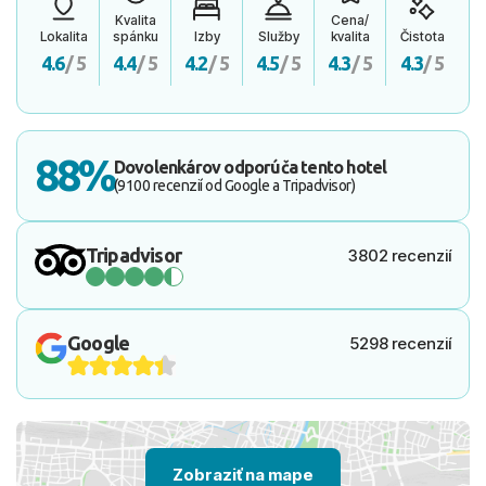
Kvalita
Cena/
Lokalita
spánku
Izby
Služby
kvalita
Čistota
4.6
/ 5
4.4
/ 5
4.2
/ 5
4.5
/ 5
4.3
/ 5
4.3
/ 5
88%
Dovolenkárov odporúča tento hotel
(9100 recenzií od Google a Tripadvisor)
Tripadvisor
3802 recenzií
Google
5298 recenzií
Zobraziť na mape