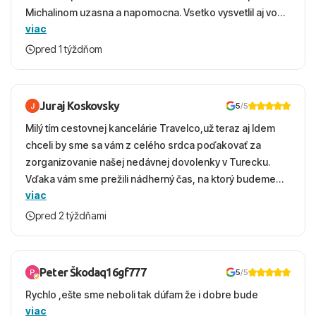
Michalinom uzasna a napomocna. Vsetko vysvetlil aj vo
viac
vecernych hodinach zaco sa ospravedlnujem. Hotel
krasny, cisty. Sluzby top. Strava, prostredie, more,
pred 1 týždňom
snorchlovanie. Dakujeme velmi pekne S pozdravom
Juraj Koskovsky
5
/5
Milý tím cestovnej kancelárie Travelco,už teraz aj Idem
chceli by sme sa vám z celého srdca poďakovať za
zorganizovanie našej nedávnej dovolenky v Turecku.
Vďaka vám sme prežili nádherný čas, na ktorý budeme
viac
ešte dlho s úsmevom spomínať. ​Všetko prebehlo
absolútne hladko – od prvotného výberu zájazdu, cez
pred 2 týždňami
ochotnú komunikáciu, až po samotný transfer a pobyt. ​
Ubytovaní sme boli v hoteli TUI Magic Life Jacaranda a
bola to trefa do čierneho! ​Čo nás dostalo najviac: ​Skvelé
Peter Škodaq16gf777
5
/5
služby a personál: Vždy usmievaví, ochotní a starostliví
Rychlo ,ešte sme neboli tak dúfam že i dobre bude
ľudia. ​Gastro zážitok: Výborné, pestré a čerstvé jedlo
viac
počas celého dňa. ​Areál a pláž: Nádherné, čisté