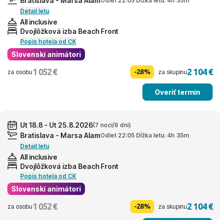
Bratislava - Marsa Alam
Odlet 22:05 Dĺžka letu: 4h 35m
Detail letu
All inclusive
Dvojlôžková izba Beach Front
Popis hotela od CK
Slovenskí animátori
1 052 €
2 104 €
-28%
za osobu
za skupinu
Overiť termín
Ut 18.8 - Ut 25.8.2026
(7 nocí/8 dní)
Bratislava - Marsa Alam
Odlet 22:05 Dĺžka letu: 4h 35m
Detail letu
All inclusive
Dvojlôžková izba Beach Front
Popis hotela od CK
Slovenskí animátori
1 052 €
2 104 €
-28%
za osobu
za skupinu