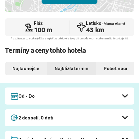
Pláž
Letisko
(Marsa Alam)
100 m
43 km
* Vzdialenosť od letiska aj dľžka letu platí pre príletové letisko, pri inom odletovom letisku sa môžu tieto údaje líšiť.
Termíny a ceny tohto hotela
Najlacnejšie
Najbližší termín
Počet nocí
Od - Do
2 dospelí, 0 deti