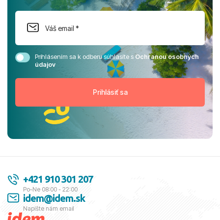
Prihlásením sa k odberu súhlasíte s
Ochranou osobných
údajov
+421 910 301 207
Po-Ne 08:00 - 22:00
idem@idem.sk
Napíšte nám email