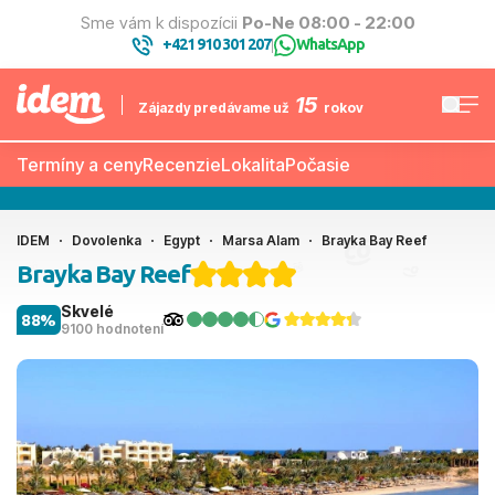
Sme vám k dispozícii
Po-Ne 08:00 - 22:00
+421 910 301 207
WhatsApp
|
15
Zájazdy predávame už
rokov
Termíny a ceny
Recenzie
Lokalita
Počasie
IDEM
Dovolenka
Egypt
Marsa Alam
Brayka Bay Reef
Brayka Bay Reef
Skvelé
88%
9100 hodnotení