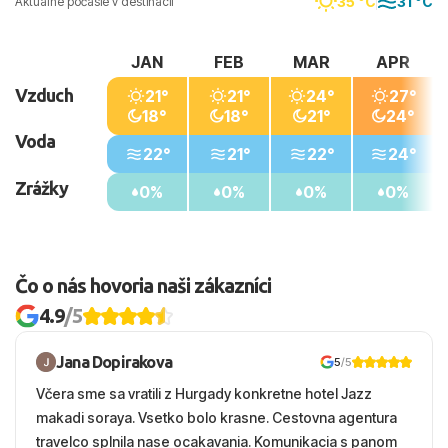
35 °C
31 °C
Aktuálne počasie v destinácii
JAN
FEB
MAR
APR
Vzduch
21°
21°
24°
27°
18°
18°
21°
24°
Voda
22°
21°
22°
24°
Zrážky
0%
0%
0%
0%
Čo o nás hovoria naši zákazníci
4.9
/5
Jana Dopirakova
5
/5
Včera sme sa vratili z Hurgady konkretne hotel Jazz
makadi soraya. Vsetko bolo krasne. Cestovna agentura
travelco splnila nase ocakavania. Komunikacia s panom