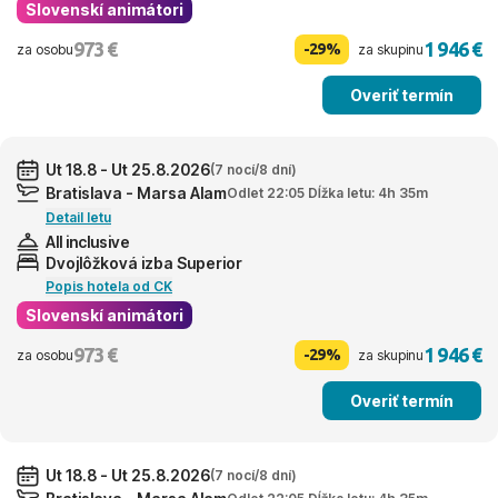
Slovenskí animátori
973 €
1 946 €
-29%
za osobu
za skupinu
Overiť termín
Ut 18.8 - Ut 25.8.2026
(7 nocí/8 dní)
Bratislava - Marsa Alam
Odlet 22:05 Dĺžka letu: 4h 35m
Detail letu
All inclusive
Dvojlôžková izba Superior
Popis hotela od CK
Slovenskí animátori
973 €
1 946 €
-29%
za osobu
za skupinu
Overiť termín
Ut 18.8 - Ut 25.8.2026
(7 nocí/8 dní)