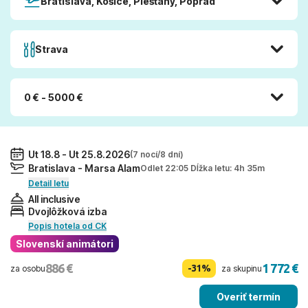
Bratislava, Košice, Piešťany, Poprad
Strava
0 € - 5000 €
Ut 18.8 - Ut 25.8.2026
(7 nocí/8 dní)
Bratislava - Marsa Alam
Odlet 22:05 Dĺžka letu: 4h 35m
Detail letu
All inclusive
Dvojlôžková izba
Popis hotela od CK
Slovenskí animátori
886 €
1 772 €
-31%
za osobu
za skupinu
Overiť termín