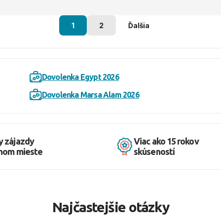
1
2
Ďalšia
Dovolenka Egypt 2026
Dovolenka Marsa Alam 2026
y zájazdy
Viac ako 15 rokov
dnom mieste
skúseností
Najčastejšie otázky