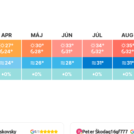
APR
MÁJ
JÚN
JÚL
AUG
27°
30°
33°
34°
35
24°
28°
31°
32°
32°
24°
26°
28°
31°
31°
0%
0%
0%
0%
0%
oskovsky
Peter Škodaq16gf777
5
/5