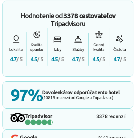
Hodnotenie od
3378 cestovateľov
Tripadvisoru
Kvalita
Cena/
Lokalita
spánku
Izby
Služby
kvalita
Čistota
4.7
/ 5
4.5
/ 5
4.5
/ 5
4.7
/ 5
4.5
/ 5
4.7
/ 5
97%
Dovolenkárov odporúča tento hotel
(10819 recenzií od Google a Tripadvisor)
Tripadvisor
3378 recenzií
Google
7441 recenzií