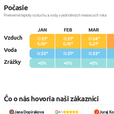
Počasie
Priemerné teploty vzduchu a vody v jednotlivých mesiacoch roka
JAN
FEB
MAR
Vzduch
21°
21°
24°
18°
18°
21°
Voda
22°
21°
22°
Zrážky
0%
0%
0%
Čo o nás hovoria naši zákazníci
Jana Dopirakova
Juraj K
5
/5