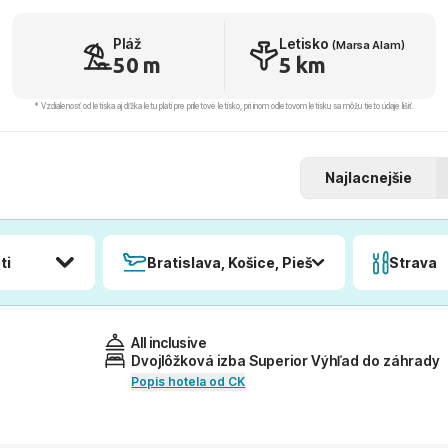
Pláž
Letisko
(Marsa Alam)
50 m
5 km
* Vzdialenosť od letiska aj dľžka letu platí pre príletové letisko, pri inom odletovom letisku sa môžu tieto údaje líšiť.
Najlacnejšie
ti
Bratislava, Košice, Piešťany, Poprad
Strava
All inclusive
Dvojlôžková izba Superior Výhľad do záhrady
Popis hotela od CK