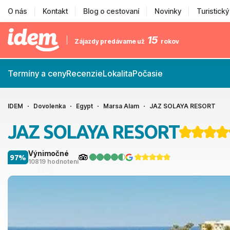
O nás
Kontakt
Blog o cestovaní
Novinky
Turistick
15
Zájazdy predávame už
rokov
Termíny a ceny
Recenzie
Lokalita
Počasie
IDEM
Dovolenka
Egypt
Marsa Alam
JAZ SOLAYA RESORT
JAZ SOLAYA RESORT
Výnimočné
97%
10819 hodnotení