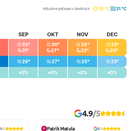
35 °C
31 °C
Aktuálne počasie v destinácii
SEP
OKT
NOV
DEC
°
33°
30°
26°
23°
31°
27°
23°
20°
29°
27°
25°
23°
0%
0%
0%
0%
4.9
/5
Patrik Matula
5
/5
5
/5