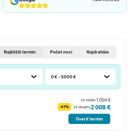
Najbližší termín
Počet nocí
Najdrahšie
0 € - 5000 €
1 004 €
za osobu
2 008 €
-41%
za skupinu
Overiť termín