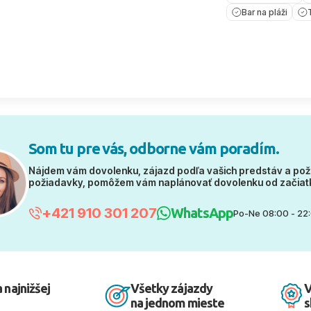
Bar na pláži
Som tu pre vás, odborne vám poradím.
Nájdem vám dovolenku, zájazd podľa vašich predstáv a pož
požiadavky, pomôžem vám naplánovať dovolenku od začiat
+421 910 301 207
WhatsApp
Po-Ne 08:00 - 22
 najnižšej
Všetky zájazdy
V
na jednom mieste
s