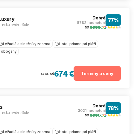
Dobré
Luxury
77%
5782 hodnotení
recká riviéra
Side
Ležadlá a slnečníky zdarma
Hotel priamo pri pláži
Tobogány
674 €
Termíny a ceny
za os. od
Dobré
s
78%
3021 hodnotení
recká riviéra
Side
Ležadlá a slnečníky zdarma
Hotel priamo pri pláži