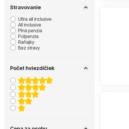
Stravovanie
Ultra all inclusive
All inclusive
Plná penzia
Polpenzia
Raňajky
Bez stravy
Počet hviezdičiek
Cena za osobu