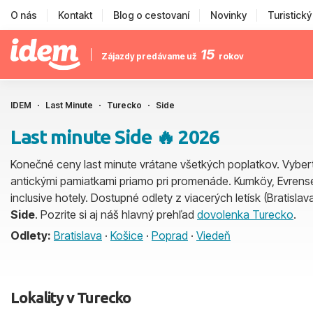
O nás
Kontakt
Blog o cestovaní
Novinky
Turistick
15
Zájazdy predávame už
rokov
IDEM
Last Minute
Turecko
Side
Last minute Side 🔥 2026
Konečné ceny last minute vrátane všetkých poplatkov. Vybert
antickými pamiatkami priamo pri promenáde. Kumköy, Evrenseki,
inclusive hotely. Dostupné odlety z viacerých letísk (Bratislav
Side
. Pozrite si aj náš hlavný prehľad
dovolenka Turecko
.
Odlety:
Bratislava
·
Košice
·
Poprad
·
Viedeň
Lokality v Turecko