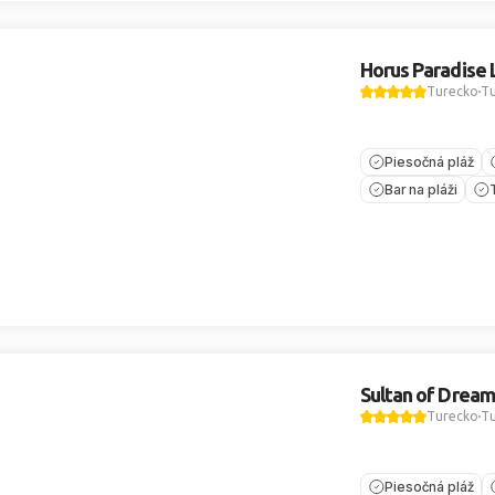
Horus Paradise 
Turecko
Tu
Piesočná pláž
Bar na pláži
Sultan of Dream
Turecko
Tu
Piesočná pláž