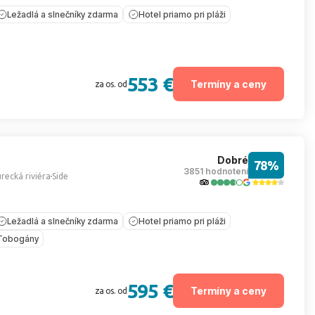
Ležadlá a slnečníky zdarma
Hotel priamo pri pláži
553 €
Termíny a ceny
za os. od
Dobré
78%
3851 hodnotení
recká riviéra
Side
Ležadlá a slnečníky zdarma
Hotel priamo pri pláži
Tobogány
595 €
Termíny a ceny
za os. od