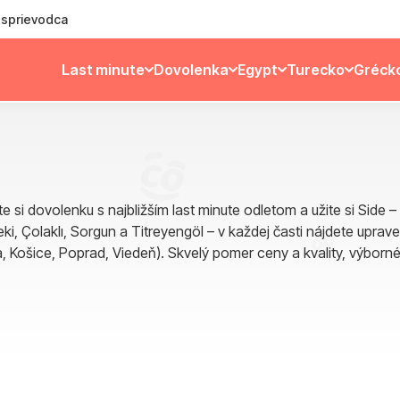
ý sprievodca
Last minute
Dovolenka
Egypt
Turecko
Gréck
e si dovolenku s najbližším last minute odletom a užite si Sid
 Çolaklı, Sorgun a Titreyengöl – v každej časti nájdete upravené
a, Košice, Poprad, Viedeň). Skvelý pomer ceny a kvality, výborné 