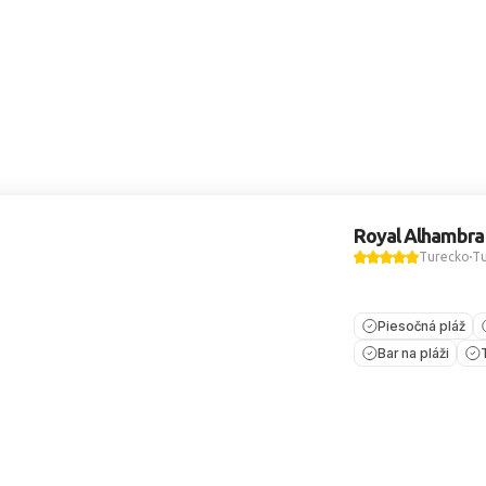
Royal Alhambra
Turecko
Tu
Piesočná pláž
Bar na pláži