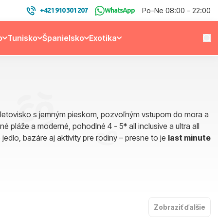
Po-Ne 08:00 - 22:00
+421 910 301 207
WhatsApp
o
Tunisko
Španielsko
Exotika
e – letovisko s jemným pieskom, pozvoľným vstupom do mora a
 pláže a moderné, pohodlné 4 - 5* all inclusive a ultra all
jedlo, bazáre aj aktivity pre rodiny – presne to je
last minute
Zobraziť ďalšie