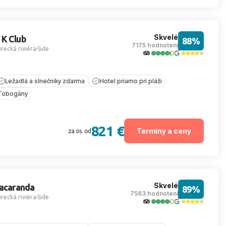
Skvelé
 K Club
88%
7175 hodnotení
recká riviéra
Side
Ležadlá a slnečníky zdarma
Hotel priamo pri pláži
Tobogány
821 €
Termíny a ceny
za os. od
Skvelé
Jacaranda
89%
7563 hodnotení
recká riviéra
Side