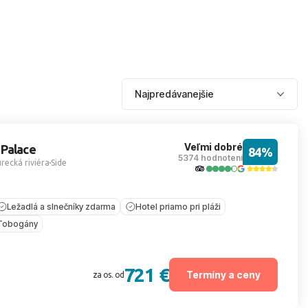
Veľmi dobré
 Palace
84%
5374 hodnotení
recká riviéra
Side
Ležadlá a slnečníky zdarma
Hotel priamo pri pláži
Tobogány
721 €
Termíny a ceny
za os. od