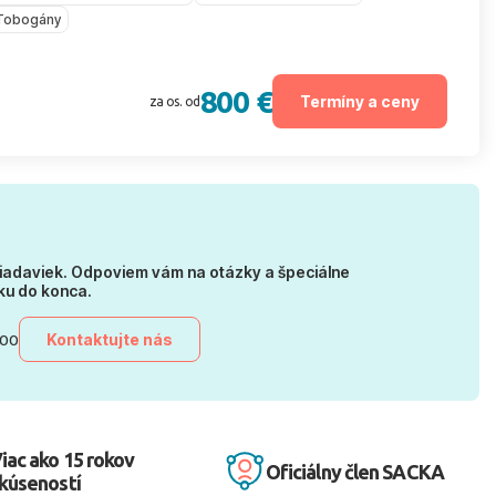
Tobogány
800 €
Termíny a ceny
za os. od
iadaviek. Odpoviem vám na otázky a špeciálne
ku do konca.
Kontaktujte nás
:00
iac ako 15 rokov
Oficiálny člen SACKA
kúseností