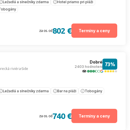
Ležadlá a slnečníky zdarma
Hotel priamo pri pláži
Tobogány
802 €
Termíny a ceny
za os. od
Dobré
73%
2403 hodnotení
recká riviéra
Side
Ležadlá a slnečníky zdarma
Bar na pláži
Tobogány
740 €
Termíny a ceny
za os. od