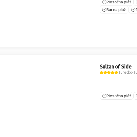
Piesočná pláž
Bar na pláži
Sultan of Side
Turecko
Tu
Piesočná pláž