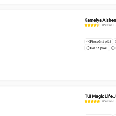
Kamelya Aishen
Turecko
Tu
Piesočná pláž
Bar na pláži
TUI Magic Life 
Turecko
Tu