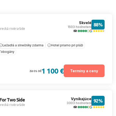
Skvelé
88%
1503 hodnotení
recká riviéra
Side
Ležadlá a slnečníky zdarma
Hotel priamo pri pláži
Tobogány
1 100 €
Termíny a ceny
za os. od
Vynikajúce
For Two Side
92%
3303 hodnotení
recká riviéra
Side