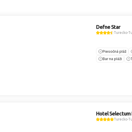
Defne Star
Turecko
Tu
Piesočná pláž
Bar na pláži
Hotel Selectum 
Turecko
Tu