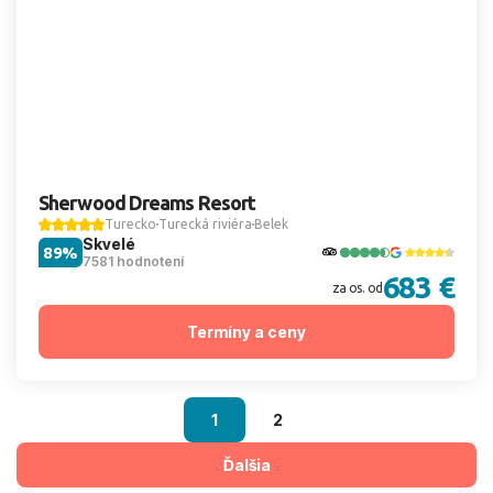
Sherwood Dreams Resort
Turecko
Turecká riviéra
Belek
Skvelé
89%
7581 hodnotení
683 €
za os. od
Termíny a ceny
1
2
Ďalšia