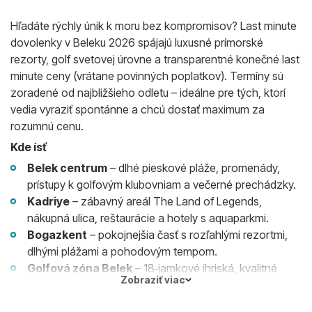
Hľadáte rýchly únik k moru bez kompromisov? Last minute
dovolenky v Beleku 2026 spájajú luxusné prímorské
rezorty, golf svetovej úrovne a transparentné konečné last
minute ceny (vrátane povinných poplatkov). Termíny sú
zoradené od najbližšieho odletu – ideálne pre tých, ktorí
vedia vyraziť spontánne a chcú dostať maximum za
rozumnú cenu.
Kde ísť
Belek centrum
– dlhé pieskové pláže, promenády,
prístupy k golfovým klubovniam a večerné prechádzky.
Kadriye
– zábavný areál The Land of Legends,
nákupná ulica, reštaurácie a hotely s aquaparkmi.
Bogazkent
– pokojnejšia časť s rozľahlými rezortmi,
dlhými plážami a pohodovým tempom.
Golfová zóna Belek
– 18‑jamkové ihriská, kvalitné
Zobraziť viac
tréningové zázemie a hotely so shuttleom na tee‑time.
Prečo last minute do Beleku