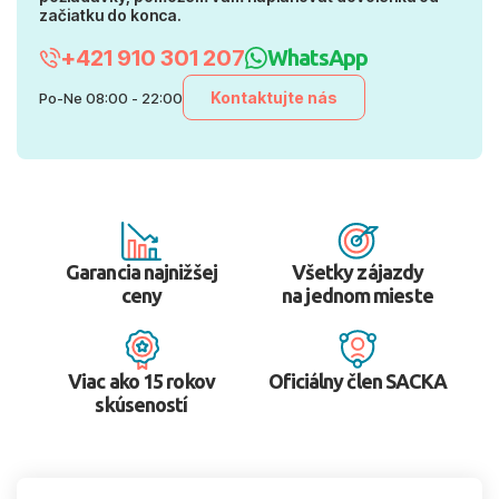
začiatku do konca.
+421 910 301 207
WhatsApp
Kontaktujte nás
Po-Ne 08:00 - 22:00
Garancia najnižšej
Všetky zájazdy
ceny
na jednom mieste
Viac ako 15 rokov
Oficiálny člen SACKA
skúseností