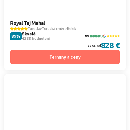
Royal Taj Mahal
Turecko
Turecká riviéra
Belek
Skvelé
89%
4238 hodnotení
828 €
za os. od
Termíny a ceny