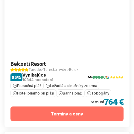
Belconti Resort
Turecko
Turecká riviéra
Belek
Vynikajúce
93%
10344 hodnotení
Piesočná pláž
Ležadlá a slnečníky zdarma
Hotel priamo pri pláži
Bar na pláži
Tobogány
764 €
za os. od
Termíny a ceny