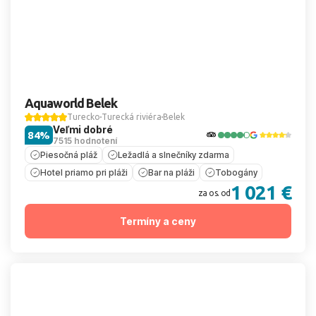
Aquaworld Belek
Turecko
Turecká riviéra
Belek
Veľmi dobré
84%
7515 hodnotení
Piesočná pláž
Ležadlá a slnečníky zdarma
Hotel priamo pri pláži
Bar na pláži
Tobogány
1 021 €
za os. od
Termíny a ceny