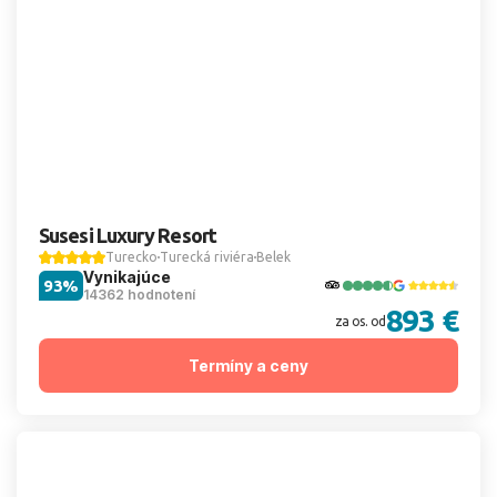
Susesi Luxury Resort
Turecko
Turecká riviéra
Belek
Vynikajúce
93%
14362 hodnotení
893 €
za os. od
Termíny a ceny