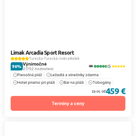
Limak Arcadia Sport Resort
Turecko
Turecká riviéra
Belek
Výnimočné
96%
21752 hodnotení
Piesočná pláž
Ležadlá a slnečníky zdarma
Hotel priamo pri pláži
Bar na pláži
Tobogány
459 €
za os. od
Termíny a ceny