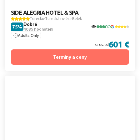
SIDE ALEGRIA HOTEL & SPA
Turecko
Turecká riviéra
Belek
Dobré
75%
4085 hodnotení
Adults Only
601 €
za os. od
Termíny a ceny