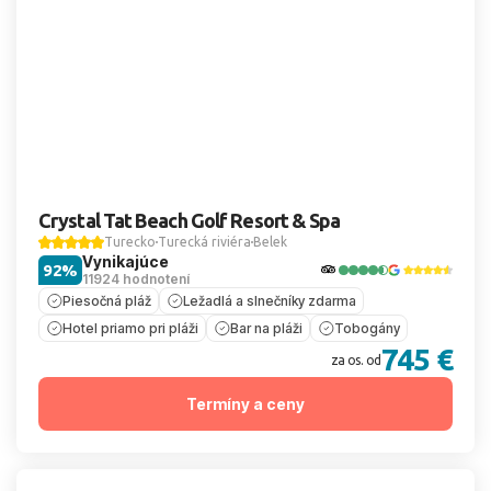
Crystal Tat Beach Golf Resort & Spa
Turecko
Turecká riviéra
Belek
Vynikajúce
92%
11924 hodnotení
Piesočná pláž
Ležadlá a slnečníky zdarma
Hotel priamo pri pláži
Bar na pláži
Tobogány
745 €
za os. od
Termíny a ceny