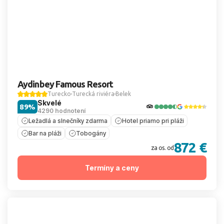
Aydinbey Famous Resort
Turecko
Turecká riviéra
Belek
Skvelé
89%
4290 hodnotení
Ležadlá a slnečníky zdarma
Hotel priamo pri pláži
Bar na pláži
Tobogány
872 €
za os. od
Termíny a ceny