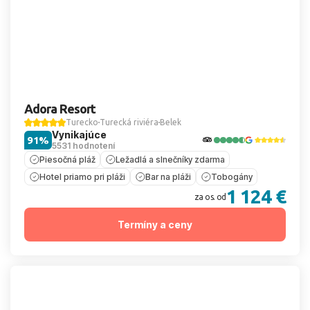
Adora Resort
Turecko
Turecká riviéra
Belek
Vynikajúce
91%
5531 hodnotení
Piesočná pláž
Ležadlá a slnečníky zdarma
Hotel priamo pri pláži
Bar na pláži
Tobogány
1 124 €
za os. od
Termíny a ceny