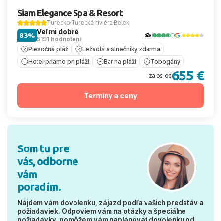
Siam Elegance Spa & Resort
Turecko
Turecká riviéra
Belek
Veľmi dobré
83%
5191 hodnotení
Piesočná pláž
Ležadlá a slnečníky zdarma
Hotel priamo pri pláži
Bar na pláži
Tobogány
655 €
za os. od
Termíny a ceny
Som tu pre
vás, odborne
vám
poradím.
Nájdem vám dovolenku, zájazd podľa vašich predstáv a
požiadaviek. Odpoviem vám na otázky a špeciálne
požiadavky, pomôžem vám naplánovať dovolenku od