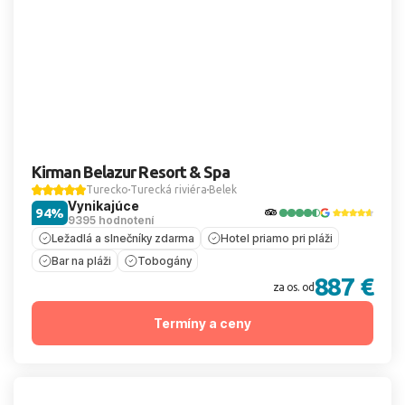
Kirman Belazur Resort & Spa
Turecko
Turecká riviéra
Belek
Vynikajúce
94%
9395 hodnotení
Ležadlá a slnečníky zdarma
Hotel priamo pri pláži
Bar na pláži
Tobogány
887 €
za os. od
Termíny a ceny