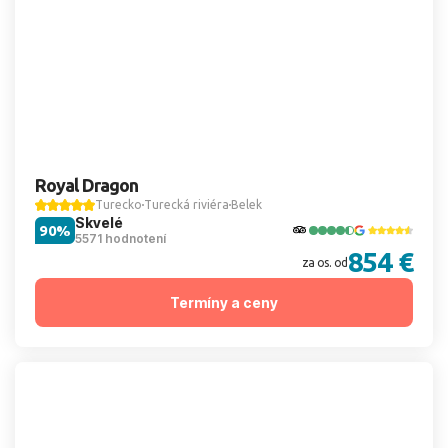
Royal Dragon
Turecko
Turecká riviéra
Belek
Skvelé
90%
5571 hodnotení
854 €
za os. od
Termíny a ceny