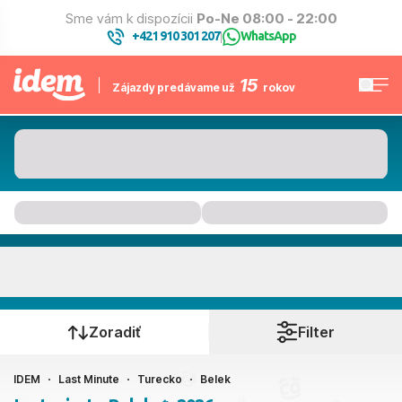
Sme vám k dispozícii
Po-Ne 08:00 - 22:00
+421 910 301 207
WhatsApp
|
15
Zájazdy predávame už
rokov
Belek
Kedy cestujete?
Zoradiť
Filter
IDEM
Last Minute
Turecko
Belek
Ako cestujete?