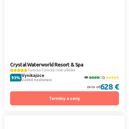
Crystal Waterworld Resort & Spa
Turecko
Turecká riviéra
Belek
Vynikajúce
93%
24966 hodnotení
628 €
za os. od
Termíny a ceny