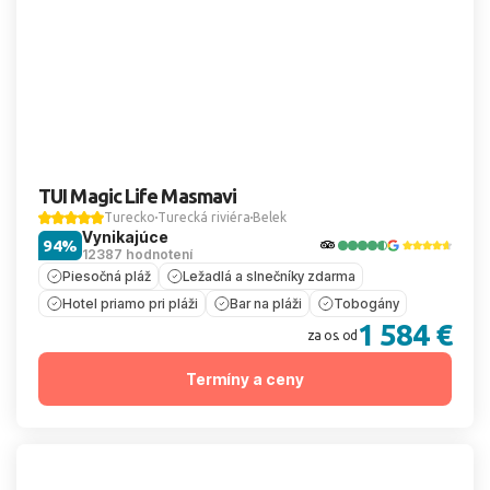
TUI Magic Life Masmavi
Turecko
Turecká riviéra
Belek
Vynikajúce
94%
12387 hodnotení
Piesočná pláž
Ležadlá a slnečníky zdarma
Hotel priamo pri pláži
Bar na pláži
Tobogány
1 584 €
za os. od
Termíny a ceny