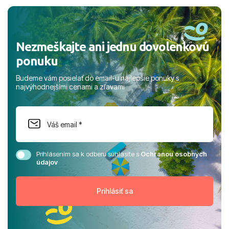
rodinou.
Hlavné mesto:
Ankara
Nezmeškajte ani jednu dovolenkovú
ponuku
Budeme vám posielať do email-u najlepšie ponuky s
najvýhodnejšími cenami a zľavami
Prihlásením sa k odberu súhlasíte s
Ochranou osobných
údajov