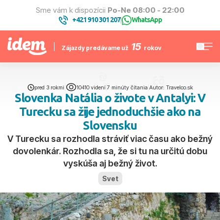
Sme vám k dispozícii
Po-Ne 08:00 - 22:00
+421 910 301 207
WhatsApp
|
15
Zájazdy predávame už
rokov
pred 3 rokmi
|
10410 videní
|
7 minúty čítania
|
Autor: Travelco.sk
Slovenka Natália o živote v Antalyi: V
Turecku sa žije jednoduchšie ako na
Slovensku
V Turecku sa rozhodla stráviť viac času ako bežný
dovolenkár. Rozhodla sa, že si tu na určitú dobu
vyskúša aj bežný život.
Svet