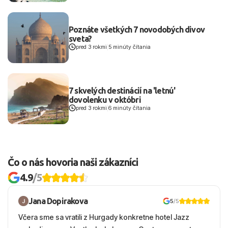
Poznáte všetkých 7 novodobých divov
sveta?
pred 3 rokmi
|
5 minúty čítania
7 skvelých destinácií na 'letnú'
dovolenku v októbri
pred 3 rokmi
|
6 minúty čítania
Čo o nás hovoria naši zákazníci
4.9
/5
Jana Dopirakova
5
/5
Včera sme sa vratili z Hurgady konkretne hotel Jazz