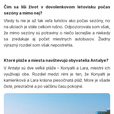
Čím sa líši život v dovolenkovom letovisku počas
sezóny a mimo nej?
Vtedy tu nie je až tak veľa turistov ako počas sezóny, no
na uliciach je stále celkom rušno. Odpozorovala som však,
že mimo sezóny sú potraviny o niečo lacnejšie a niekedy
sa zredukuje aj počet miestnych autobusov. Žiadny
výrazný rozdiel som však nepostrehla.
Ktoré pláže a miesta navštevujú obyvatelia Antalye?
V Antalyi sú dve veľké pláže – Konyalti a Lara, miestni ich
využívajú obe. Rozdiel medzi nimi je ten, že Konyalti je
kamienková a Lara krásna piesočnatá pláž. More je všade
čisté, priezračné a po väčšinu času pokojné.