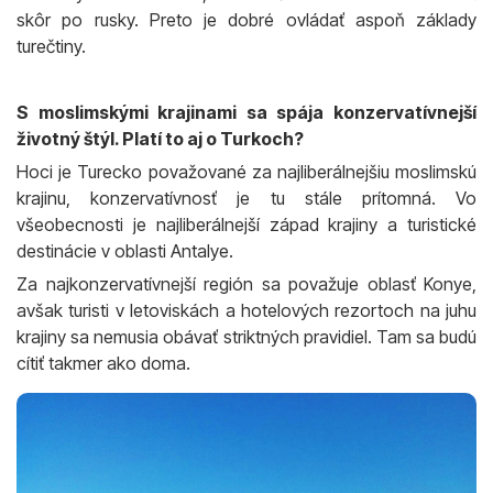
skôr po rusky. Preto je dobré ovládať aspoň základy
turečtiny.
S moslimskými krajinami sa spája konzervatívnejší
životný štýl. Platí to aj o Turkoch?
Hoci je Turecko považované za najliberálnejšiu moslimskú
krajinu, konzervatívnosť je tu stále prítomná. Vo
všeobecnosti je najliberálnejší západ krajiny a turistické
destinácie v oblasti Antalye.
Za najkonzervatívnejší región sa považuje oblasť Konye,
avšak turisti v letoviskách a hotelových rezortoch na juhu
krajiny sa nemusia obávať striktných pravidiel. Tam sa budú
cítiť takmer ako doma.