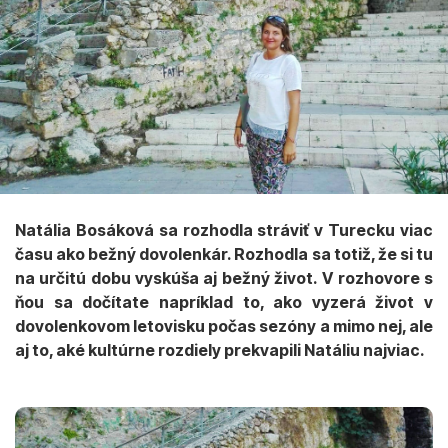
Natália Bosáková sa rozhodla stráviť v Turecku viac
času ako bežný dovolenkár. Rozhodla sa totiž, že si tu
na určitú dobu vyskúša aj bežný život. V rozhovore s
ňou sa dočítate napríklad to, ako vyzerá život v
dovolenkovom letovisku počas sezóny a mimo nej, ale
aj to, aké kultúrne rozdiely prekvapili Natáliu najviac.