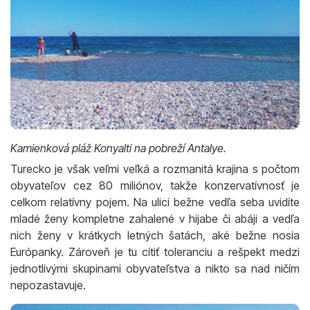
Kamienková pláž Konyalti na pobreží Antalye.
Turecko je však veľmi veľká a rozmanitá krajina s počtom
obyvateľov cez 80 miliónov, takže konzervatívnosť je
celkom relatívny pojem. Na ulici bežne vedľa seba uvidíte
mladé ženy kompletne zahalené v hijabe či abáji a vedľa
nich ženy v krátkych letných šatách, aké bežne nosia
Európanky. Zároveň je tu cítiť toleranciu a rešpekt medzi
jednotlivými skupinami obyvateľstva a nikto sa nad ničím
nepozastavuje.