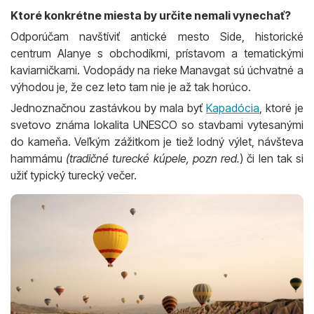
Ktoré konkrétne miesta by určite nemali vynechať?
Odporúčam navštíviť antické mesto Side, historické
centrum Alanye s obchodíkmi, prístavom a tematickými
kaviarničkami. Vodopády na rieke Manavgat sú úchvatné a
výhodou je, že cez leto tam nie je až tak horúco.
Jednoznačnou zastávkou by mala byť
Kapadócia
, ktoré je
svetovo známa lokalita UNESCO so stavbami vytesanými
do kameňa. Veľkým zážitkom je tiež lodný výlet, návšteva
hammámu
(tradičné turecké kúpele, pozn red.
) či len tak si
užiť typický turecký večer.