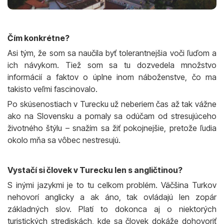
Čím konkrétne?
Asi tým, že som sa naučila byť tolerantnejšia voči ľuďom a
ich návykom. Tiež som sa tu dozvedela množstvo
informácií a faktov o úplne inom náboženstve, čo ma
takisto veľmi fascinovalo.
Po skúsenostiach v Turecku už neberiem čas až tak vážne
ako na Slovensku a pomaly sa odúčam od stresujúceho
životného štýlu – snažím sa žiť pokojnejšie, pretože ľudia
okolo mňa sa vôbec nestresujú.
Vystačí si človek v Turecku len s angličtinou?
S inými jazykmi je to tu celkom problém. Väčšina Turkov
nehovorí anglicky a ak áno, tak ovládajú len zopár
základných slov. Platí to dokonca aj o niektorých
turistických strediskách, kde sa človek dokáže dohovoriť