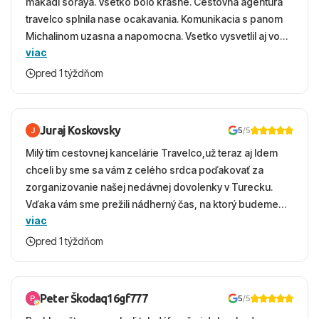
makadi soraya. Vsetko bolo krasne. Cestovna agentura
travelco splnila nase ocakavania. Komunikacia s panom
Michalinom uzasna a napomocna. Vsetko vysvetlil aj vo
viac
vecernych hodinach zaco sa ospravedlnujem. Hotel
krasny, cisty. Sluzby top. Strava, prostredie, more,
pred 1 týždňom
snorchlovanie. Dakujeme velmi pekne S pozdravom
Juraj Koskovsky
5
/5
Milý tím cestovnej kancelárie Travelco,už teraz aj Idem
chceli by sme sa vám z celého srdca poďakovať za
zorganizovanie našej nedávnej dovolenky v Turecku.
Vďaka vám sme prežili nádherný čas, na ktorý budeme
viac
ešte dlho s úsmevom spomínať. ​Všetko prebehlo
absolútne hladko – od prvotného výberu zájazdu, cez
pred 1 týždňom
ochotnú komunikáciu, až po samotný transfer a pobyt. ​
Ubytovaní sme boli v hoteli TUI Magic Life Jacaranda a
bola to trefa do čierneho! ​Čo nás dostalo najviac: ​Skvelé
Peter Škodaq16gf777
5
/5
služby a personál: Vždy usmievaví, ochotní a starostliví