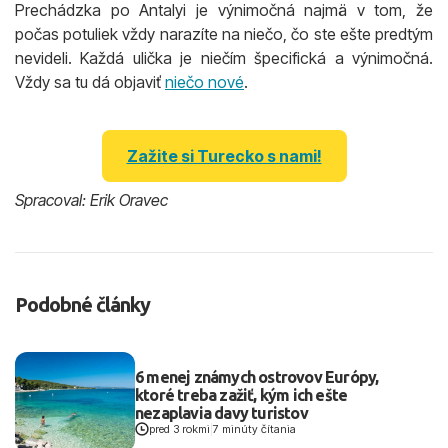
Prechádzka po Antalyi je výnimočná najmä v tom, že
počas potuliek vždy narazíte na niečo, čo ste ešte predtým
nevideli. Každá ulička je niečím špecifická a výnimočná.
Vždy sa tu dá objaviť
niečo nové
.
Zažite si Turecko s nami!
Spracoval: Erik Oravec
Podobné články
6 menej známych ostrovov Európy,
ktoré treba zažiť, kým ich ešte
nezaplavia davy turistov
pred 3 rokmi
|
7 minúty čítania