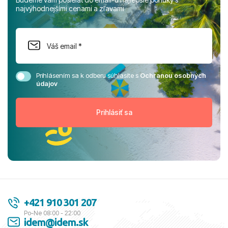
najvýhodnejšími cenami a zľavami
Prihlásením sa k odberu súhlasíte s
Ochranou osobných
údajov
+421 910 301 207
Po-Ne 08:00 - 22:00
idem@idem.sk