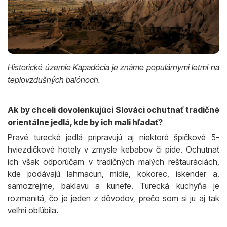
Historické územie Kapadócia je známe populárnymi letmi na
teplovzdušných balónoch.
Ak by chceli dovolenkujúci Slováci ochutnať tradičné
orientálne jedlá, kde by ich mali hľadať?
Pravé turecké jedlá pripravujú aj niektoré špičkové 5-
hviezdičkové hotely v zmysle kebabov či pide. Ochutnať
ich však odporúčam v tradičných malých reštauráciách,
kde podávajú lahmacun, midie, kokorec, iskender a,
samozrejme, baklavu a kunefe. Turecká kuchyňa je
rozmanitá, čo je jeden z dôvodov, prečo som si ju aj tak
veľmi obľúbila.