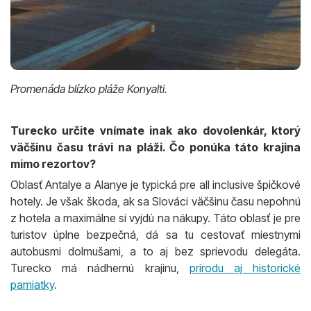
Promenáda blízko pláže Konyalti.
Turecko určite vnímate inak ako dovolenkár, ktorý
väčšinu času trávi na pláži. Čo ponúka táto krajina
mimo rezortov?
Oblasť Antalye a Alanye je typická pre all inclusive špičkové
hotely. Je však škoda, ak sa Slováci väčšinu času nepohnú
z hotela a maximálne si vyjdú na nákupy. Táto oblasť je pre
turistov úplne bezpečná, dá sa tu cestovať miestnymi
autobusmi dolmušami, a to aj bez sprievodu delegáta.
Turecko má nádhernú krajinu,
prírodu aj historické
pamiatky
.