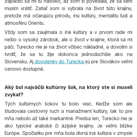
zapáčilo sa mi tu natoľko, až som si povedala, že sa sem
musím vrátiť. Zatiaľ som si vybrala na život túto krajinu,
pretože má očarujúcu prírodu, inú kultúru, mentalitu ľudí a
atmosféru Orientu.
Vždy som sa zaujímala o iné kultúry a v prvom rade mi
nešlo o vysoký zárobok, ale o život v krajine, ktorá sa mi
páči. Turecko nie je na život vôbec nákladné, a dovolím si
tvrdiť, že sa tu žije dokonca jednoduchšie ako na
Slovensku. Aj
dovolenky do Turecka
sú pre Slovákov veľmi
cenovo dostupné.
Aký bol najväčší kultúrny šok, na ktorý ste si museli
zvykať?
Tých kultúrnych šokov tu bolo viac. Keďže som ale
študovala cestovný ruch a manažment kultúry, tak to pre
mňa nebolo až také markantné. Predsa len, Turecko nie je
ako typické arabské či ázijské krajiny. Je veľmi blízke
Európe. Spočiatku pre mňa bola divná iná kultúra v zmysle